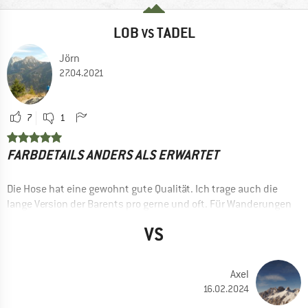
LOB
TADEL
VS
Jörn
27.04.2021
7
1
FARBDETAILS ANDERS ALS ERWARTET
Die Hose hat eine gewohnt gute Qualität. Ich trage auch die
lange Version der Barents pro gerne und oft. Für Wanderungen
an warmen Tagen oder auch im alltag habe ich mich für die
VS
kurze Variante entschieden. Dies ist schon die zweite. Über
die Preise müssen wir nicht reden. Wer die Geduld aufbringt,
wartet eben auf ein Angebot.
Axel
16.02.2024
Ich habe die Hose in uncle blue bestellt. Hier ist die extra Lage