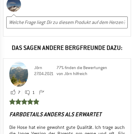
Nein, ich würde das Produkt nicht weiterempfehlen
DAS SAGEN ANDERE BERGFREUNDE DAZU:
Jörn
77% finden die Bewertungen
27.04.2021
von Jörn hilfreich
7
1
FARBDETAILS ANDERS ALS ERWARTET
Die Hose hat eine gewohnt gute Qualität. Ich trage auch
die lange Version der Barents pro gerne und oft. Für