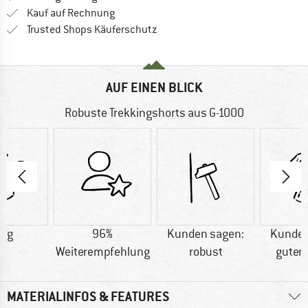
Finde die Zahlungs-Infos hier! Öffnet sich 
Kauf auf Rechnung
Finde alle Infos hier!
Trusted Shops Käuferschutz
AUF EINEN BLICK
Robuste Trekkingshorts aus G-1000
1 g
96%
Kunden sagen:
Kunden
Weiterempfehlung
robust
guter 
MATERIALINFOS & FEATURES