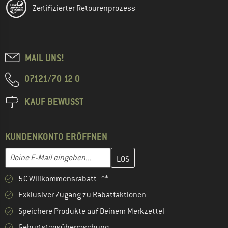
Zertifizierter Retourenprozess
MAIL UNS!
07121/70 12 0
KAUF BEWUSST
KUNDENKONTO ERÖFFNEN
Gib hier deine E-Mail-Adresse ein und erstelle im nächsten Schri
E-Mail-Adresse
5€ Willkommensrabatt **
Exklusiver Zugang zu Rabattaktionen
Speichere Produkte auf Deinem Merkzettel
Geburtstagsüberraschung