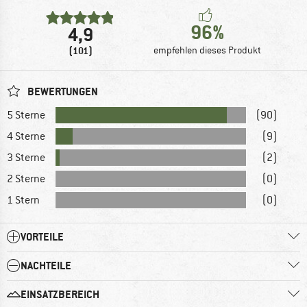
96%
4,9
(101)
empfehlen dieses Produkt
BEWERTUNGEN
5 Sterne
(90)
4 Sterne
(9)
3 Sterne
(2)
2 Sterne
(0)
1 Stern
(0)
VORTEILE
NACHTEILE
EINSATZBEREICH