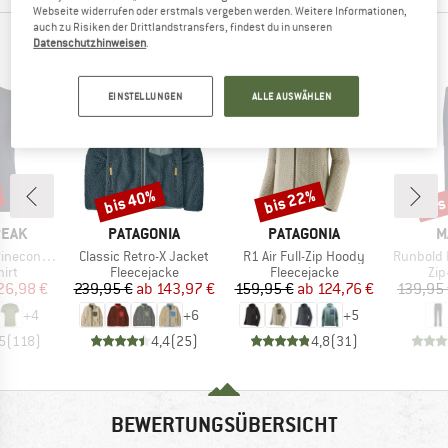
Webseite widerrufen oder erstmals vergeben werden. Weitere Informationen,
auch zu Risiken der Drittlandstransfers, findest du in unseren
Datenschutzhinweisen
.
DIESE PRODUKTE PASSEN IDEAL DAZU
EINSTELLUNGEN
ALLE AUSWÄHLEN
bis 40%
bis 22%
bis
Rabatt
Rabatt
Raba
MARKE
MARKE
M
PEAK
PATAGONIA
PATAGONIA
M
Artikel
Artikel
Artikel
 II T-Shirt
Classic Retro-X Jacket
R1 Air Full-Zip Hoody
Runbold I
gruppe
Produktgruppe
Produktgruppe
Pro
irt
Fleecejacke
Fleecejacke
Zip
eis
duzierter Preis
Preis
reduzierter Preis
Preis
reduzierter Preis
26,98 €
239,95 €
ab
143,97 €
159,95 €
ab
124,76 €
139,95
+
4
+
6
+
5
5
(
118
)
4,4
(
25
)
4,8
(
31
)
BEWERTUNGSÜBERSICHT