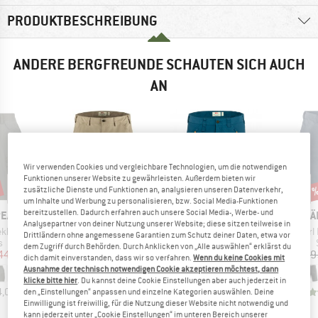
PRODUKTBESCHREIBUNG
ANDERE BERGFREUNDE SCHAUTEN SICH AUCH
AN
Wir verwenden Cookies und vergleichbare Technologien, um die notwendigen
Funktionen unserer Website zu gewährleisten. Außerdem bieten wir
Rabatt
Rabatt
Raba
17%
17%
17
zusätzliche Dienste und Funktionen an, analysieren unseren Datenverkehr,
um Inhalte und Werbung zu personalisieren, bzw. Social Media-Funktionen
bereitzustellen. Dadurch erfahren auch unsere Social Media-, Werbe- und
MARKE
MARKE
MA
PEAK
FJÄLLRÄVEN
FJÄLLRÄVEN
FJÄ
Analysepartner von deiner Nutzung unserer Website; diese sitzen teilweise in
Artikel
Artikel
Artik
g Shorts
Vidda Pro Lite Shorts
Abisko Shorts
Karl
Drittländern ohne angemessene Garantien zum Schutz deiner Daten, etwa vor
ktgruppe
Produktgruppe
Produktgruppe
s
Shorts
Shorts
dem Zugriff durch Behörden. Durch Anklicken von „Alle auswählen“ erklärst du
eis
duzierter Preis
Preis
reduzierter Preis
Preis
reduzierter Preis
44,98 €
129,95 €
107,86 €
119,95 €
99,56 €
109,9
dich damit einverstanden, dass wir so verfahren.
Wenn du keine Cookies mit
Ausnahme der technisch notwendigen Cookie akzeptieren möchtest, dann
+
2
klicke bitte hier
. Du kannst deine Cookie Einstellungen aber auch jederzeit in
4,0
(
4
)
4,6
(
24
)
4,6
(
23
)
den „Einstellungen“ anpassen und einzelne Kategorien auswählen. Deine
Einwilligung ist freiwillig, für die Nutzung dieser Website nicht notwendig und
kann jederzeit unter „Cookie Einstellungen“ im unteren Bereich unserer