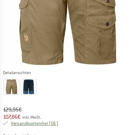
Detailansichten
Ursprünglicher Preis :
Preis:
129,95
€
107,86
€
inkl. MwSt.
Deutschland. Informationen zu den Ver
Versandkostenfrei
(DE)