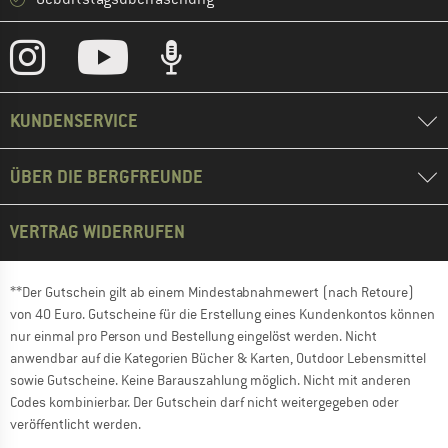
KUNDENSERVICE
ÜBER DIE BERGFREUNDE
VERTRAG WIDERRUFEN
**Der Gutschein gilt ab einem Mindestabnahmewert (nach Retoure)
von 40 Euro. Gutscheine für die Erstellung eines Kundenkontos können
nur einmal pro Person und Bestellung eingelöst werden. Nicht
anwendbar auf die Kategorien Bücher & Karten, Outdoor Lebensmittel
sowie Gutscheine. Keine Barauszahlung möglich. Nicht mit anderen
Codes kombinierbar. Der Gutschein darf nicht weitergegeben oder
veröffentlicht werden.