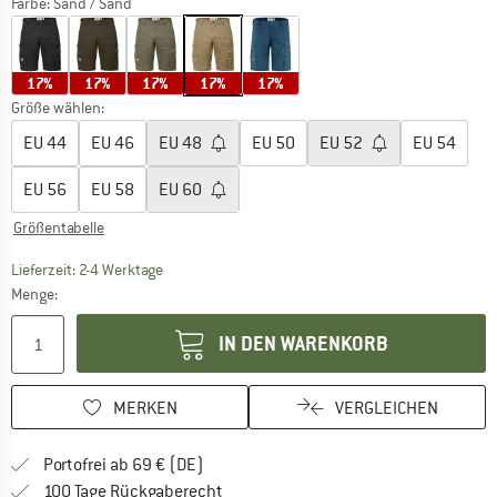
Farbe:
Sand / Sand
17%
17%
17%
17%
17%
Größe wählen:
EU
44
EU
46
EU
48
EU
50
EU
52
EU
54
EU
56
EU
58
EU
60
Größentabelle
Der Link öffnet sich in einer Infobox und beinhaltet
Lieferzeit: 2-4 Werktage
Menge:
IN DEN WARENKORB
MERKEN
VERGLEICHEN
Finde mehr Informationen zu den Versan
Portofrei ab 69 € (DE)
Gehe hier zu den Rückgabe-Richtlinie
100 Tage Rückgaberecht