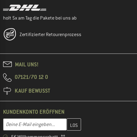
holt 5x am Tag die Pakete bei uns ab
Zertifizierter Retourenprozess
MAIL UNS!
07121/70 12 0
KAUF BEWUSST
KUNDENKONTO ERÖFFNEN
Gib hier deine E-Mail-Adresse ein und erstelle im nächsten Schri
E-Mail-Adresse