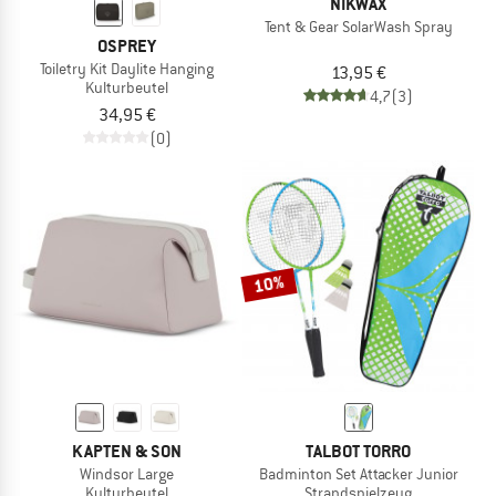
NIKWAX
Tent & Gear SolarWash Spray
OSPREY
Toiletry Kit Daylite Hanging
13,95 €
Kulturbeutel
4,7
(3)
34,95 €
(0)
10%
KAPTEN & SON
TALBOT TORRO
Windsor Large
Badminton Set Attacker Junior
Kulturbeutel
Strandspielzeug