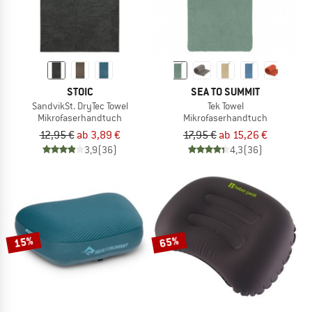
STOIC
SEA TO SUMMIT
SandvikSt. DryTec Towel
Tek Towel
Mikrofaserhandtuch
Mikrofaserhandtuch
12,95 €
ab 3,89 €
17,95 €
ab 15,26 €
3,9
(36)
4,3
(36)
15%
65%