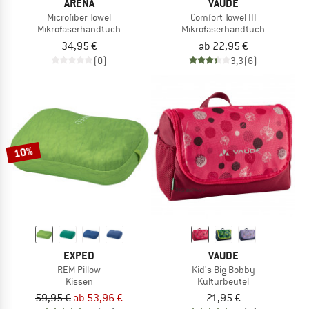
ARENA
VAUDE
Microfiber Towel
Comfort Towel III
Mikrofaserhandtuch
Mikrofaserhandtuch
34,95 €
ab 22,95 €
(0)
3,3
(6)
10%
EXPED
VAUDE
REM Pillow
Kid's Big Bobby
Kissen
Kulturbeutel
59,95 €
ab 53,96 €
21,95 €