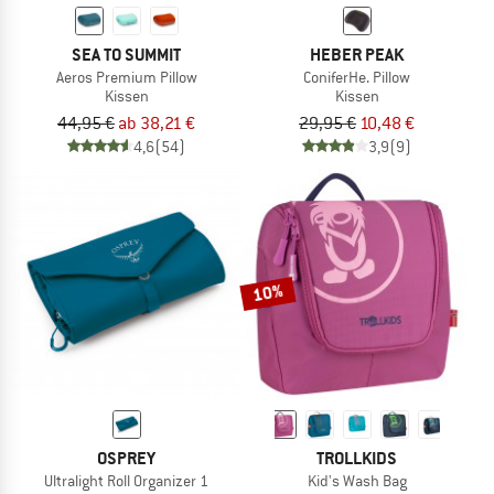
SEA TO SUMMIT
HEBER PEAK
Aeros Premium Pillow
ConiferHe. Pillow
Kissen
Kissen
44,95 €
ab 38,21 €
29,95 €
10,48 €
4,6
(54)
3,9
(9)
10%
OSPREY
TROLLKIDS
Ultralight Roll Organizer 1
Kid's Wash Bag