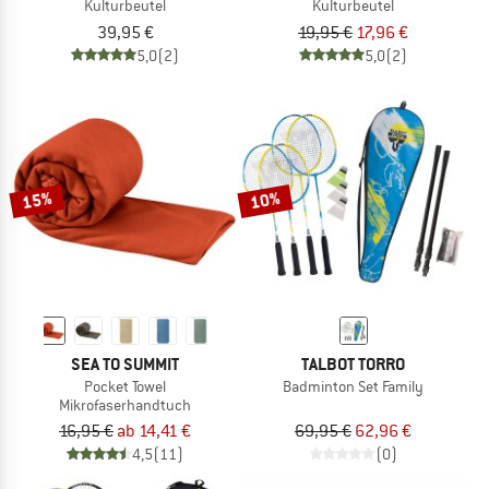
Kulturbeutel
Kulturbeutel
39,95 €
19,95 €
17,96 €
5,0
(2)
5,0
(2)
15%
10%
SEA TO SUMMIT
TALBOT TORRO
Pocket Towel
Badminton Set Family
Mikrofaserhandtuch
16,95 €
ab 14,41 €
69,95 €
62,96 €
4,5
(11)
(0)