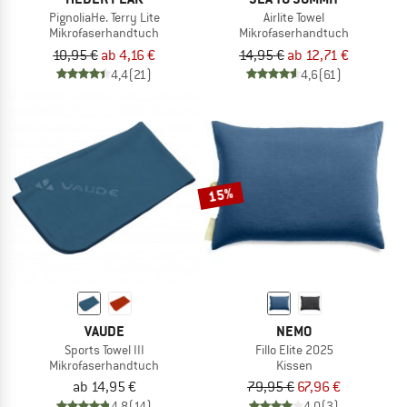
PignoliaHe. Terry Lite
Airlite Towel
Mikrofaserhandtuch
Mikrofaserhandtuch
10,95 €
ab 4,16 €
14,95 €
ab 12,71 €
4,4
(21)
4,6
(61)
15%
VAUDE
NEMO
Sports Towel III
Fillo Elite 2025
Mikrofaserhandtuch
Kissen
ab 14,95 €
79,95 €
67,96 €
4,8
(14)
4,0
(3)