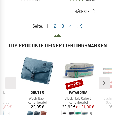
NÄCHSTE
1
Seite:
2
3
4
...
9
TOP PRODUKTE DEINER LIEBLINGSMARKEN
bis 20%
50
Rabatt
Raba
MARKE
MARKE
OWL
DEUTER
PATAGONIA
Artikel
Artikel
Artikel
al
Wash Bag I
Black Hole Cube 3
Lashing
pe
Produktgruppe
Produktgruppe
Produ
andtuch
Kulturbeutel
Kulturbeutel
Gepäc
eis
duzierter Preis
Preis
Preis
reduzierter Preis
11,86 €
25,95 €
39,95 €
ab
31,96 €
4,95 
+
4
+
6