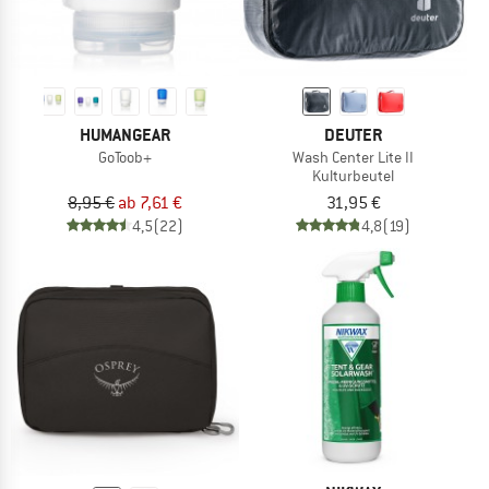
HUMANGEAR
DEUTER
GoToob+
Wash Center Lite II
Kulturbeutel
8,95 €
ab 7,61 €
31,95 €
4,5
(22)
4,8
(19)