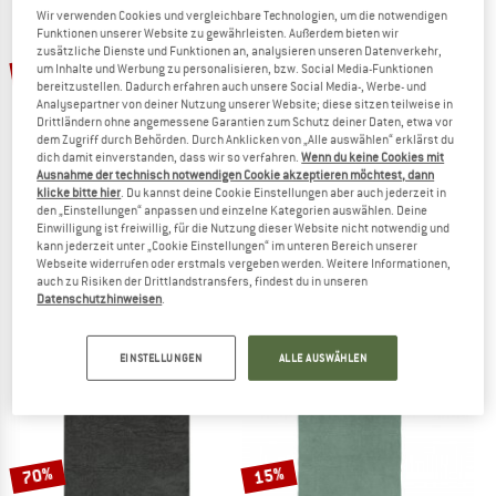
Wir verwenden Cookies und vergleichbare Technologien, um die notwendigen
ZUM SOMMER SALE
Funktionen unserer Website zu gewährleisten. Außerdem bieten wir
zusätzliche Dienste und Funktionen an, analysieren unseren Datenverkehr,
15%
15%
um Inhalte und Werbung zu personalisieren, bzw. Social Media-Funktionen
bereitzustellen. Dadurch erfahren auch unsere Social Media-, Werbe- und
Analysepartner von deiner Nutzung unserer Website; diese sitzen teilweise in
Drittländern ohne angemessene Garantien zum Schutz deiner Daten, etwa vor
dem Zugriff durch Behörden. Durch Anklicken von „Alle auswählen“ erklärst du
dich damit einverstanden, dass wir so verfahren.
Wenn du keine Cookies mit
Ausnahme der technisch notwendigen Cookie akzeptieren möchtest, dann
klicke bitte hier
. Du kannst deine Cookie Einstellungen aber auch jederzeit in
den „Einstellungen“ anpassen und einzelne Kategorien auswählen. Deine
Einwilligung ist freiwillig, für die Nutzung dieser Website nicht notwendig und
SEA TO SUMMIT
SEA TO SUMMIT
kann jederzeit unter „Cookie Einstellungen“ im unteren Bereich unserer
Aeros Ultralight Pillow
DryLite Towel
Webseite widerrufen oder erstmals vergeben werden. Weitere Informationen,
Kissen
Mikrofaserhandtuch
auch zu Risiken der Drittlandstransfers, findest du in unseren
Datenschutzhinweisen
.
39,95 €
ab 33,96 €
16,95 €
ab 14,41 €
4,5
(21)
4,7
(102)
EINSTELLUNGEN
ALLE AUSWÄHLEN
70%
15%