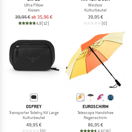
Ultra Pillow
Windsor
Kissen
Kulturbeutel
39,95 €
ab 35,96 €
39,95 €
4,8
(12)
(0)
OSPREY
EUROSCHIRM
Transporter Toiletry Kit Large
Telescope Handsfree
Kulturbeutel
Regenschirm
49,95 €
86,95 €
(0)
4,6
(16)