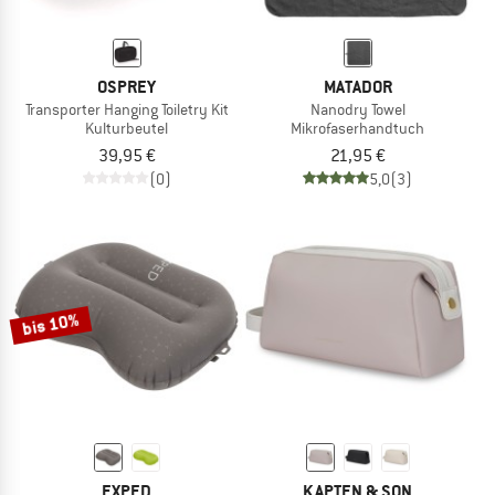
OSPREY
MATADOR
Transporter Hanging Toiletry Kit
Nanodry Towel
Kulturbeutel
Mikrofaserhandtuch
39,95 €
21,95 €
(0)
5,0
(3)
bis 10%
EXPED
KAPTEN & SON