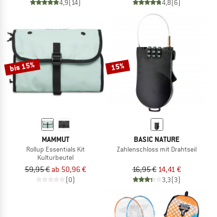
4,9
(14)
4,8
(6)
bis 15%
15%
MAMMUT
BASIC NATURE
Rollup Essentials Kit
Zahlenschloss mit Drahtseil
Kulturbeutel
59,95 €
ab 50,96 €
16,95 €
14,41 €
(0)
3,3
(3)