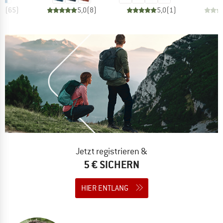
,8
(
65
)
5,0
(
8
)
5,0
(
1
)
Jetzt registrieren &
5 € SICHERN
HIER ENTLANG