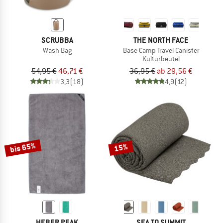
SCRUBBA
THE NORTH FACE
Wash Bag
Base Camp Travel Canister
Kulturbeutel
54,95 €
46,71 €
36,95 €
ab 29,56 €
3,3
(18)
4,9
(12)
bis 65%
15%
HEBER PEAK
SEA TO SUMMIT