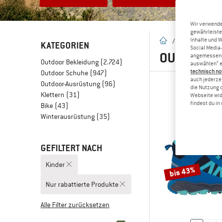
Wir verwende
gewährleiste
Inhalte und 
Startseite
/
Outlet
KATEGORIEN
Social Media-
OUTDOOR S
angemessene 
Outdoor Bekleidung
(2.724)
auswählen“ e
technisch no
Outdoor Schuhe
(947)
auch jederzei
Outdoor-Ausrüstung
(96)
die Nutzung 
Klettern
(31)
Webseite wid
findest du i
Bike
(43)
Winterausrüstung
(35)
GEFILTERT NACH
Kinder
bis 43%
Nur rabattierte Produkte
Alle Filter zurücksetzen