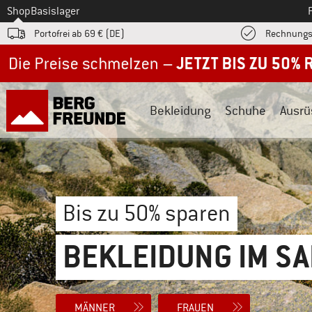
Zum
Shop
Basislager
Portofrei ab 69 € (DE)
Rechnungs
Jetzt bis zu 50% Rabatt im Sommer Sale
Bekleidung
Schuhe
Ausrü
Bis zu 50% sparen
BEKLEIDUNG IM SA
MÄNNER
FRAUEN