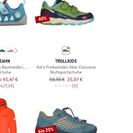
40%
ZAHN
TROLLKIDS
h Baumwolle Lucky
Kid's Preikestolen Hiker Exclusive
schuhe
Multisportschuhe
b 45,47 €
59,95 €
35,97 €
4,7
(18)
(0)
bis 20%