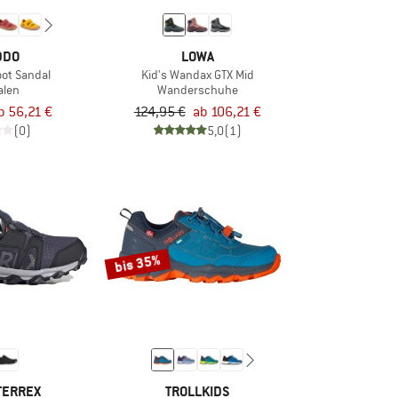
DDO
LOWA
oot Sandal
Kid's Wandax GTX Mid
alen
Wanderschuhe
b 56,21 €
124,95 €
ab 106,21 €
(0)
5,0
(1)
bis 35%
TERREX
TROLLKIDS