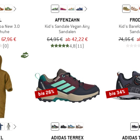
L
AFFENZAHN
FRO
apa New 3.0
Kid's Sandale Vegan Airy
Kid's Baref
chuhe
Sandalen
Sand
 67,96 €
64,95 €
ab 42,22 €
74,95 €
a
(0)
4,8
(11)
bis 26%
bis 34%
EL
ADIDAS TERREX
ADIDAS 