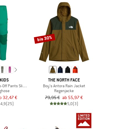
bis 30%
KIDS
THE NORTH FACE
p-Off Pants Slim Fit
Boy's Antora Rain Jacket
nghose
Regenjacke
b 32,47 €
79,95 €
ab 55,97 €
4,9
(25)
5,0
(3)