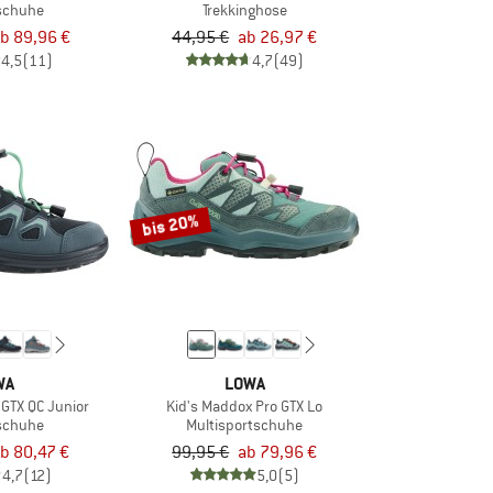
schuhe
Trekkinghose
b 89,96 €
44,95 €
ab 26,97 €
4,5
(11)
4,7
(49)
bis 20%
WA
LOWA
 GTX QC Junior
Kid's Maddox Pro GTX Lo
schuhe
Multisportschuhe
b 80,47 €
99,95 €
ab 79,96 €
4,7
(12)
5,0
(5)