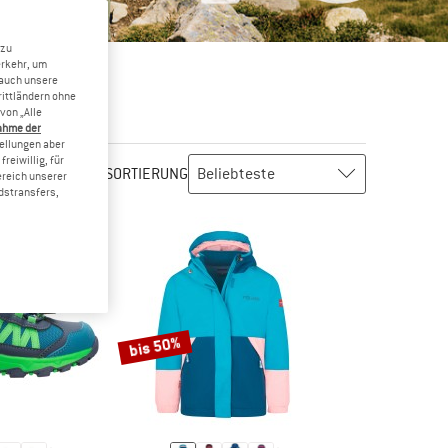
 zu
erkehr, um
 auch unsere
rittländern ohne
von „Alle
ahme der
tellungen aber
reiwillig, für
SORTIERUNG
ereich unserer
dstransfers,
bis 50%