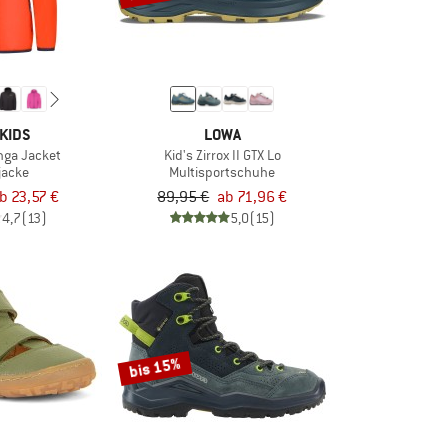
KIDS
LOWA
unga Jacket
Kid's Zirrox II GTX Lo
jacke
Multisportschuhe
b 23,57 €
89,95 €
ab 71,96 €
4,7
(13)
5,0
(15)
bis 15%