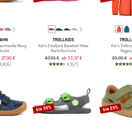
ZAHN
TROLLKIDS
TROLL
Baumwolle Movy
Kid's Eikefjord Barefoot Hiker
Kid's Trollt
chuhe
Barfußschuhe
Regen
 27,96 €
47,95 €
ab 33,57 €
39,95 €
a
4,8
(6)
4,3
(7)
bis 35%
bis 25%