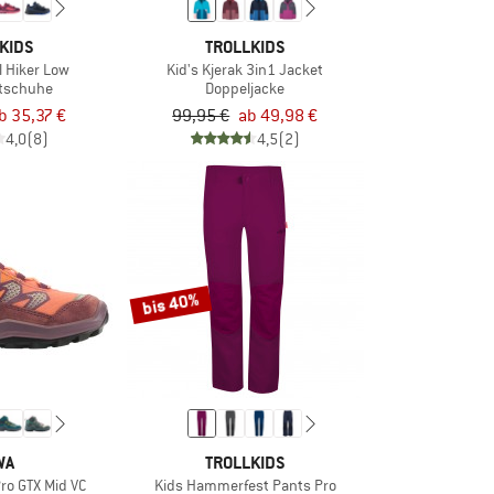
KIDS
TROLLKIDS
ll Hiker Low
Kid's Kjerak 3in1 Jacket
rtschuhe
Doppeljacke
b 35,37 €
99,95 €
ab 49,98 €
4,0
(8)
4,5
(2)
bis 40%
WA
TROLLKIDS
ro GTX Mid VC
Kids Hammerfest Pants Pro