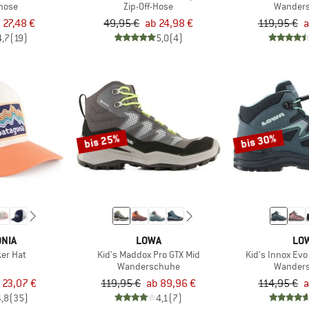
ghose
Zip-Off-Hose
Wander
 27,48 €
49,95 €
ab 24,98 €
119,95 €
a
4,7
(19)
5,0
(4)
bis 25%
bis 30%
NIA
LOWA
LO
ker Hat
Kid's Maddox Pro GTX Mid
Kid's Innox Evo
Wanderschuhe
Wander
 23,07 €
119,95 €
ab 89,96 €
114,95 €
a
4,8
(35)
4,1
(7)