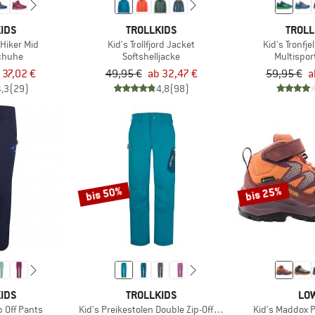
IDS
TROLLKIDS
TROLL
l Hiker Mid
Kid's Trollfjord Jacket
Kid's Tronfje
chuhe
Softshelljacke
Multispo
 37,02 €
49,95 €
ab 32,47 €
59,95 €
a
4,3
(29)
4,8
(98)
bis 50%
bis 25%
IDS
TROLLKIDS
LO
p Off Pants
Kid's Preikestolen Double Zip-Off Pants
Kid's Maddox P