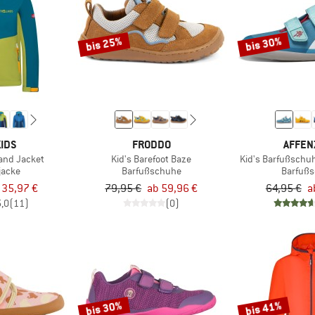
bis 25%
bis 30%
IDS
FRODDO
AFFEN
sand Jacket
Kid's Barefoot Baze
Kid's Barfußschu
jacke
Barfußschuhe
Barfuß
 35,97 €
79,95 €
ab 59,96 €
64,95 €
a
5,0
(11)
(0)
bis 30%
bis 41%