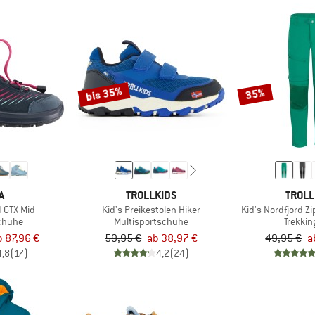
bis 35%
35%
A
TROLLKIDS
TROLL
II GTX Mid
Kid's Preikestolen Hiker
Kid's Nordfjord Zi
chuhe
Multisportschuhe
Trekki
b 87,96 €
59,95 €
ab 38,97 €
49,95 €
a
4,8
(17)
4,2
(24)