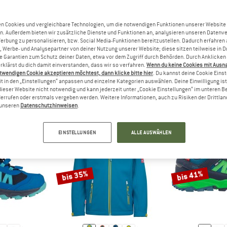
n Cookies und vergleichbare Technologien, um die notwendigen Funktionen unserer Website
n. Außerdem bieten wir zusätzliche Dienste und Funktionen an, analysieren unseren Datenv
Werbung zu personalisieren, bzw. Social Media-Funktionen bereitzustellen. Dadurch erfahren
, Werbe- und Analysepartner von deiner Nutzung unserer Website; diese sitzen teilweise in D
ALE FÜR KINDER
(3.873)
Garantien zum Schutz deiner Daten, etwa vor dem Zugriff durch Behörden. Durch Anklicken 
rklärst du dich damit einverstanden, dass wir so verfahren.
Wenn du keine Cookies mit Ausn
twendigen Cookie akzeptieren möchtest, dann klicke bitte hier
. Du kannst deine Cookie Eins
t in den „Einstellungen“ anpassen und einzelne Kategorien auswählen. Deine Einwilligung ist f
dieser Website nicht notwendig und kann jederzeit unter „Cookie Einstellungen“ im unteren B
errufen oder erstmals vergeben werden. Weitere Informationen, auch zu Risiken der Drittlan
n unseren
Datenschutzhinweisen
.
EINSTELLUNGEN
ALLE AUSWÄHLEN
bis 35%
bis 41%