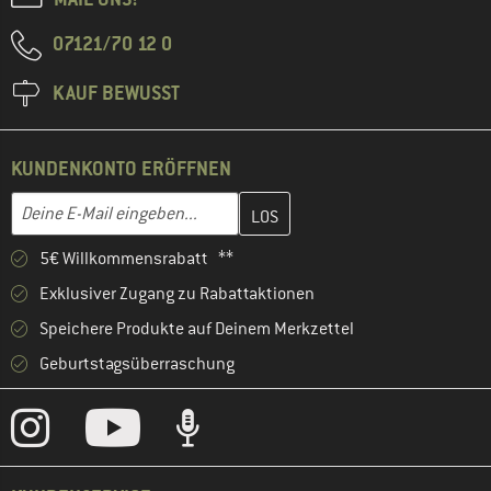
07121/70 12 0
KAUF BEWUSST
KUNDENKONTO ERÖFFNEN
Gib hier deine E-Mail-Adresse ein und erstelle im nächsten Schri
Deine E-Mail eingeben...
5€ Willkommensrabatt **
Exklusiver Zugang zu Rabattaktionen
Speichere Produkte auf Deinem Merkzettel
Geburtstagsüberraschung