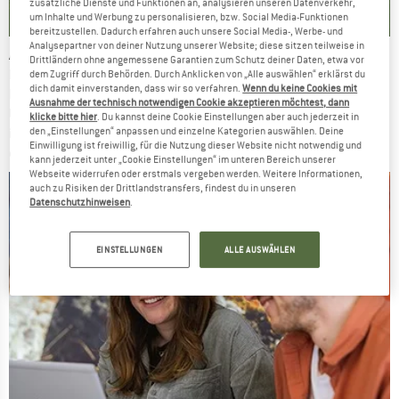
KLIMA & UMWELT
zusätzliche Dienste und Funktionen an, analysieren unseren Datenverkehr,
um Inhalte und Werbung zu personalisieren, bzw. Social Media-Funktionen
Jetzt entdecken!
bereitzustellen. Dadurch erfahren auch unsere Social Media-, Werbe- und
Analysepartner von deiner Nutzung unserer Website; diese sitzen teilweise in
Als Online-Händler haben wir Einfluss auf Klima und Umwelt. 
Drittländern ohne angemessene Garantien zum Schutz deiner Daten, etwa vor
Klima- und Umweltschutz
Deshalb ist 
 ein zentrales 
dem Zugriff durch Behörden. Durch Anklicken von „Alle auswählen“ erklärst du
dich damit einverstanden, dass wir so verfahren.
Wenn du keine Cookies mit
Handlungsfeld der Bergfreunde Nachhaltigkeitsstrategie. 
Ausnahme der technisch notwendigen Cookie akzeptieren möchtest, dann
Unser Anspruch dabei: Wir schützen die Umwelt und das Klima, 
klicke bitte hier
. Du kannst deine Cookie Einstellungen aber auch jederzeit in
den „Einstellungen“ anpassen und einzelne Kategorien auswählen. Deine
indem wir unseren ökologischen Fußabdruck minimieren und 
Einwilligung ist freiwillig, für die Nutzung dieser Website nicht notwendig und
einen effektiven Beitrag zum 1,5-Grad-Ziel leisten. 
kann jederzeit unter „Cookie Einstellungen“ im unteren Bereich unserer
Webseite widerrufen oder erstmals vergeben werden. Weitere Informationen,
auch zu Risiken der Drittlandstransfers, findest du in unseren
Datenschutzhinweisen
.
EINSTELLUNGEN
ALLE AUSWÄHLEN