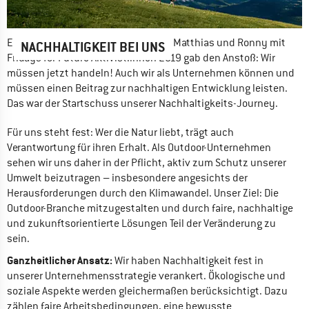
Ein Treffen unserer Geschäftsführer Matthias und Ronny mit 
NACHHALTIGKEIT BEI UNS
Fridays for Future Aktivist:innen 2019 gab den Anstoß: Wir 
müssen jetzt handeln! Auch wir als Unternehmen können und 
müssen einen Beitrag zur nachhaltigen Entwicklung leisten. 
Das war der Startschuss unserer Nachhaltigkeits-Journey.
Für uns steht fest: Wer die Natur liebt, trägt auch 
Verantwortung für ihren Erhalt. Als Outdoor-Unternehmen 
sehen wir uns daher in der Pflicht, aktiv zum Schutz unserer 
Umwelt beizutragen – insbesondere angesichts der 
Herausforderungen durch den Klimawandel. Unser Ziel: Die 
Outdoor-Branche mitzugestalten und durch faire, nachhaltige 
und zukunftsorientierte Lösungen Teil der Veränderung zu 
sein. 
Ganzheitlicher Ansatz:
 Wir haben Nachhaltigkeit fest in 
unserer Unternehmensstrategie verankert. Ökologische und 
soziale Aspekte werden gleichermaßen berücksichtigt. Dazu 
zählen faire Arbeitsbedingungen, eine bewusste 