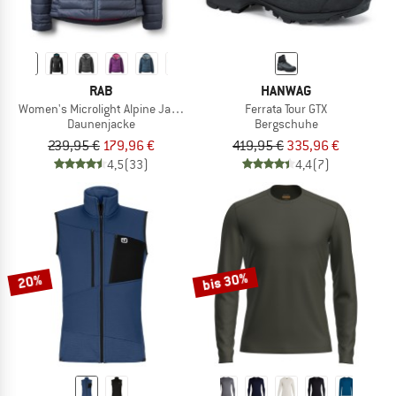
RAB
HANWAG
Women's Microlight Alpine Jacket
Ferrata Tour GTX
Daunenjacke
Bergschuhe
239,95 €
179,96 €
419,95 €
335,96 €
4,5
(33)
4,4
(7)
bis 30%
20%