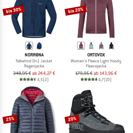
bis 30%
bis 20%
NORRØNA
ORTOVOX
Falketind Dri1 Jacket
Women's Fleece Light Hoody
Regenjacke
Fleecejacke
348,95 €
ab 244,27 €
179,95 €
ab 143,96 €
4,5
(2)
4,7
(23)
25%
20%