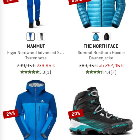
MAMMUT
THE NORTH FACE
Eiger Nordwand Advanced Softshell Pants
Summit Breithorn Hoodie
Tourenhose
Daunenjacke
299,95 €
239,96 €
389,95 €
ab 292,46 €
5,0
(1)
4,4
(7)
25%
20%