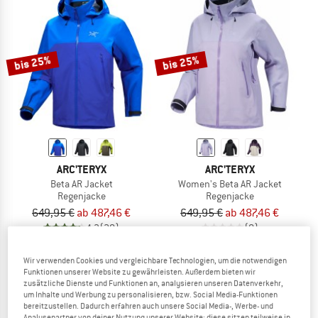
bis 25%
bis 25%
ARC'TERYX
ARC'TERYX
Beta AR Jacket
Women's Beta AR Jacket
Regenjacke
Regenjacke
649,95 €
ab 487,46 €
649,95 €
ab 487,46 €
4,3
(20)
(0)
Wir verwenden Cookies und vergleichbare Technologien, um die notwendigen
Funktionen unserer Website zu gewährleisten. Außerdem bieten wir
zusätzliche Dienste und Funktionen an, analysieren unseren Datenverkehr,
um Inhalte und Werbung zu personalisieren, bzw. Social Media-Funktionen
bereitzustellen. Dadurch erfahren auch unsere Social Media-, Werbe- und
Analysepartner von deiner Nutzung unserer Website; diese sitzen teilweise in