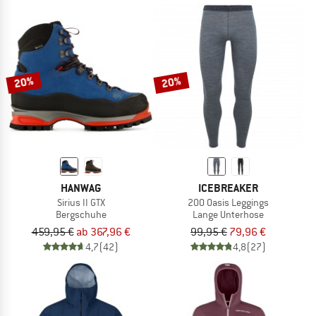
20%
20%
HANWAG
ICEBREAKER
Sirius II GTX
200 Oasis Leggings
Bergschuhe
Lange Unterhose
459,95 €
ab 367,96 €
99,95 €
79,96 €
4,7
(42)
4,8
(27)