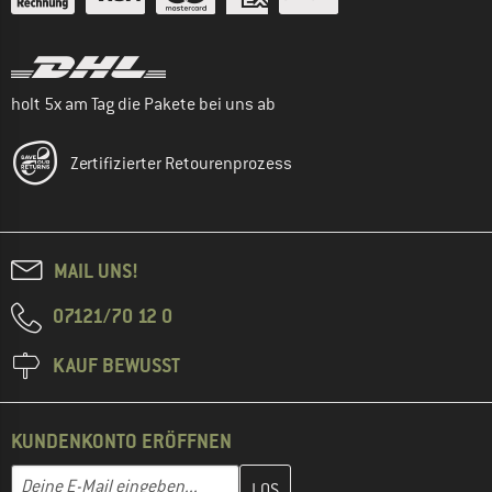
holt 5x am Tag die Pakete bei uns ab
Zertifizierter Retourenprozess
MAIL UNS!
07121/70 12 0
KAUF BEWUSST
KUNDENKONTO ERÖFFNEN
Gib hier deine E-Mail-Adresse ein und erstelle im nächsten Schri
E-Mail-Adresse