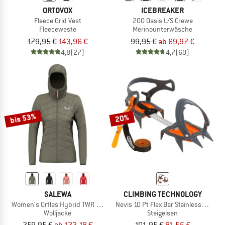
ORTOVOX
ICEBREAKER
Fleece Grid Vest
200 Oasis L/S Crewe
Fleeceweste
Merinounterwäsche
179,95 €
143,96 €
99,95 €
ab 69,97 €
4,8
(27)
4,7
(60)
bis 53%
20%
SALEWA
CLIMBING TECHNOLOGY
Women's Ortles Hybrid TWR Jacket
Nevis 10 Pt Flex Bar Stainless Steel
Wolljacke
Steigeisen