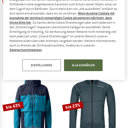
bis 20%
43%
Drittländern ohne angemessene Garantien zum Schutz deiner Daten, etwa vor
dem Zugriff durch Behörden. Durch Anklicken von „Alle auswählen“ erklärst du
dich damit einverstanden, dass wir so verfahren.
Wenn du keine Cookies mit
Ausnahme der technisch notwendigen Cookie akzeptieren möchtest, dann
klicke bitte hier
. Du kannst deine Cookie Einstellungen aber auch jederzeit in
den „Einstellungen“ anpassen und einzelne Kategorien auswählen. Deine
Einwilligung ist freiwillig, für die Nutzung dieser Website nicht notwendig und
kann jederzeit unter „Cookie Einstellungen“ im unteren Bereich unserer
Webseite widerrufen oder erstmals vergeben werden. Weitere Informationen,
LA SPORTIVA
MAMMUT
auch zu Risiken der Drittlandstransfers, findest du in unseren
Aequilibrium LT GTX
Women's Crater IV Hardshell Hooded
Datenschutzhinweisen
.
Bergschuhe
Regenjacke
349,95 €
ab 279,96 €
449,95 €
256,47 €
EINSTELLUNGEN
ALLE AUSWÄHLEN
4,5
(28)
5,0
(1)
bis 43%
bis 23%