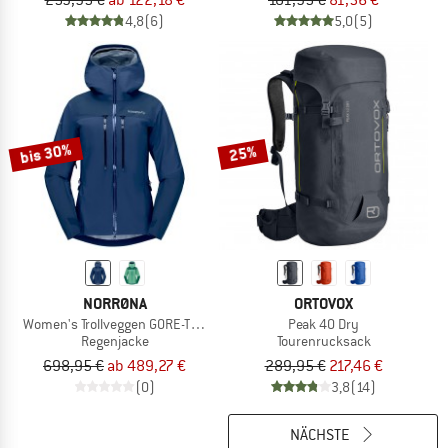
259,95 €
ab 122,18 €
101,95 €
81,56 €
4,8
(6)
5,0
(5)
bis 30%
25%
NORRØNA
ORTOVOX
Women's Trollveggen GORE-TEX Pro Light Jacket
Peak 40 Dry
Regenjacke
Tourenrucksack
698,95 €
ab 489,27 €
289,95 €
217,46 €
(0)
3,8
(14)
NÄCHSTE