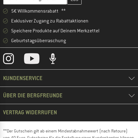
5€ Willkommensrabatt **
Exklusiver Zugang zu Rabattaktionen
Speichere Produkte auf Deinem Merkzettel
Geburtstagsüberraschung
KUNDENSERVICE
ÜBER DIE BERGFREUNDE
VERTRAG WIDERRUFEN
**Der Gutschein gilt ab einem Mindestabnahmewert (nach Retoure)
von 40 Euro. Gutscheine für die Erstellung eines Kundenkontos können