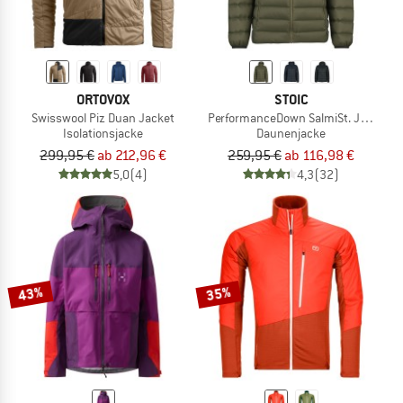
ORTOVOX
STOIC
Swisswool Piz Duan Jacket
PerformanceDown SalmiSt. Jacket w
Isolationsjacke
Daunenjacke
299,95 €
ab 212,96 €
259,95 €
ab 116,98 €
5,0
(4)
4,3
(32)
43%
35%