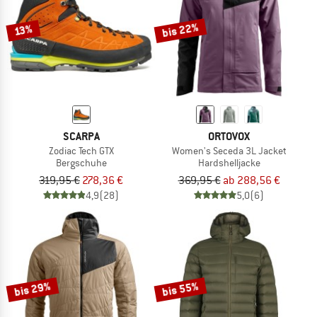
bis 22%
13%
SCARPA
ORTOVOX
Zodiac Tech GTX
Women's Seceda 3L Jacket
Bergschuhe
Hardshelljacke
319,95 €
278,36 €
369,95 €
ab 288,56 €
4,9
(28)
5,0
(6)
bis 29%
bis 55%