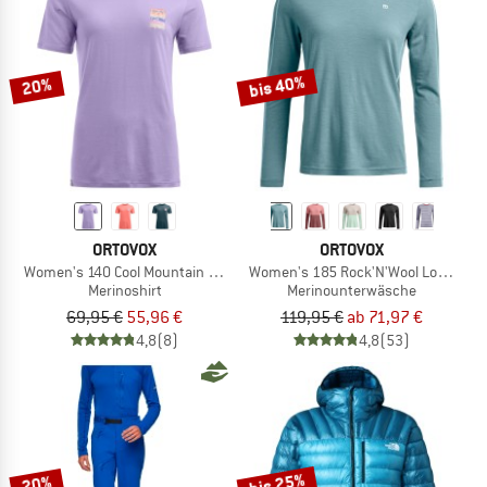
bis 40%
20%
ORTOVOX
ORTOVOX
Women's 140 Cool Mountain Gradient T-Shirt
Women's 185 Rock'N'Wool Long Slee
Merinoshirt
Merinounterwäsche
69,95 €
55,96 €
119,95 €
ab 71,97 €
4,8
(8)
4,8
(53)
bis 25%
20%