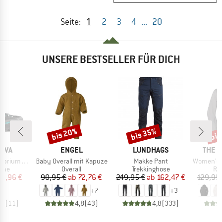
1
Seite:
2
3
4
...
20
UNSERE BESTSELLER FÜR DICH
bis 20%
bis 35%
bis
Rabatt
Rabatt
Raba
MARKE
MARKE
MARK
TIVA
ENGEL
LUNDHAGS
THE 
Artikel
Artikel
Artikel
um ST GTX
Baby Overall mit Kapuze
Makke Pant
Women's Ant
gruppe
Produktgruppe
Produktgruppe
Pr
uhe
Overall
Trekkinghose
Re
eis
duzierter Preis
Preis
reduzierter Preis
Preis
reduzierter Preis
63,96 €
90,95 €
ab
72,76 €
249,95 €
ab
162,47 €
129,95
+
7
+
3
,5
(
11
)
4,8
(
43
)
4,8
(
333
)