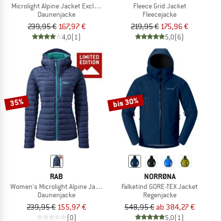
Microlight Alpine Jacket Exclusive
Fleece Grid Jacket
Daunenjacke
Fleecejacke
239,95 €
167,97 €
219,95 €
175,96 €
4,0
(1)
5,0
(6)
bis 30%
35%
RAB
NORRØNA
Women's Microlight Alpine Jacket Exclusive
Falketind GORE-TEX Jacket
Daunenjacke
Regenjacke
239,95 €
155,97 €
548,95 €
ab 384,27 €
(0)
5,0
(1)