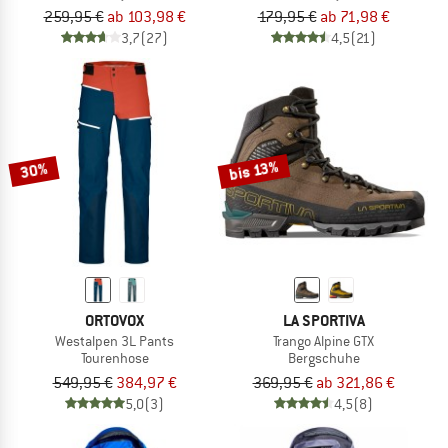
259,95 €
ab 103,98 €
179,95 €
ab 71,98 €
3,7
(27)
4,5
(21)
bis 13%
30%
ORTOVOX
LA SPORTIVA
Westalpen 3L Pants
Trango Alpine GTX
Tourenhose
Bergschuhe
549,95 €
384,97 €
369,95 €
ab 321,86 €
5,0
(3)
4,5
(8)