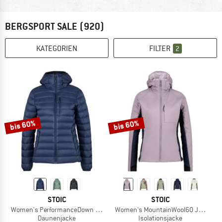
BERGSPORT SALE
(920)
KATEGORIEN
FILTER
2
bis 60%
bis 60%
STOIC
STOIC
Women's PerformanceDown SalmiSt. Jacket with Hood
Women's MountainWool60 Jokkmokk
Daunenjacke
Isolationsjacke