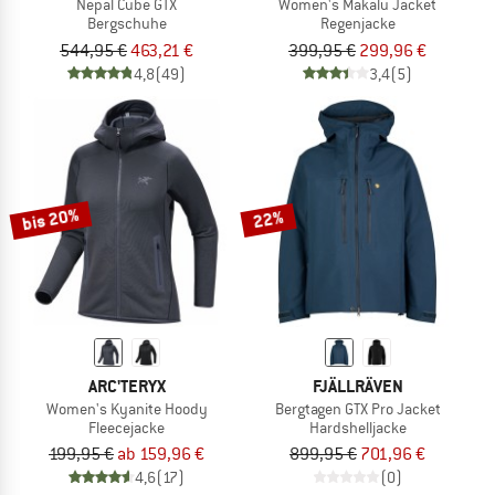
Nepal Cube GTX
Women's Makalu Jacket
Bergschuhe
Regenjacke
544,95 €
463,21 €
399,95 €
299,96 €
4,8
(49)
3,4
(5)
bis 20%
22%
ARC'TERYX
FJÄLLRÄVEN
Women's Kyanite Hoody
Bergtagen GTX Pro Jacket
Fleecejacke
Hardshelljacke
199,95 €
ab 159,96 €
899,95 €
701,96 €
4,6
(17)
(0)