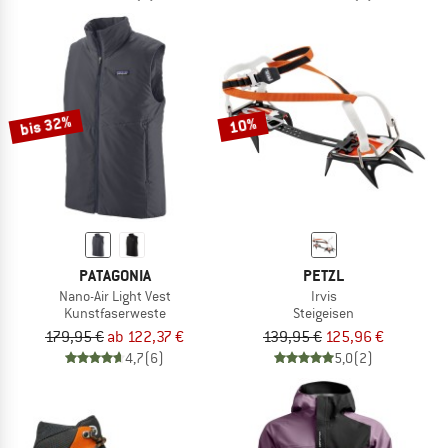
bis 32%
10%
PATAGONIA
PETZL
Nano-Air Light Vest
Irvis
Kunstfaserweste
Steigeisen
179,95 €
ab 122,37 €
139,95 €
125,96 €
4,7
(6)
5,0
(2)