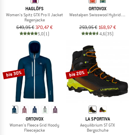
HAGLÖFS
ORTOVOX
Women's Spitz GTX Pro II Jacket
Westalpen Swisswool Hybrid Jacket
Regenjacke
649,95 €
370,47 €
259,95 €
168,97 €
5,0
(1)
4,6
(35)
bis 30%
bis 20%
ORTOVOX
LA SPORTIVA
Women's Fleece Grid Hoody
Aequilibrium ST GTX
Fleecejacke
Bergschuhe