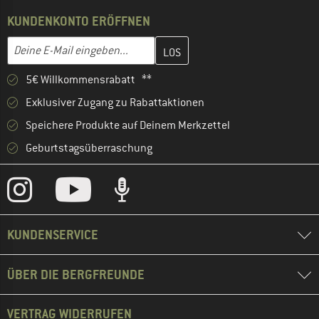
KUNDENKONTO ERÖFFNEN
Gib hier deine E-Mail-Adresse ein und erstelle im nächsten Schri
E-Mail-Adresse
5€ Willkommensrabatt **
Exklusiver Zugang zu Rabattaktionen
Speichere Produkte auf Deinem Merkzettel
Geburtstagsüberraschung
KUNDENSERVICE
ÜBER DIE BERGFREUNDE
VERTRAG WIDERRUFEN