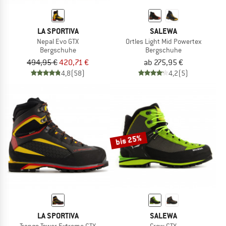
LA SPORTIVA
SALEWA
Nepal Evo GTX
Ortles Light Mid Powertex
Bergschuhe
Bergschuhe
494,95 €
420,71 €
ab 275,95 €
4,8
(58)
4,2
(5)
bis 25%
LA SPORTIVA
SALEWA
Trango Tower Extreme GTX
Crow GTX