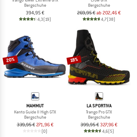
Bergschuhe
Bergschuhe
394,95 €
269,95 €
ab 202,46 €
4,3
(19)
4,7
(38)
20%
18%
MAMMUT
LA SPORTIVA
Kento Guide II High GTX
Trango Pro GTX
Bergschuhe
Bergschuhe
339,95 €
271,96 €
399,95 €
327,96 €
(0)
4,6
(5)