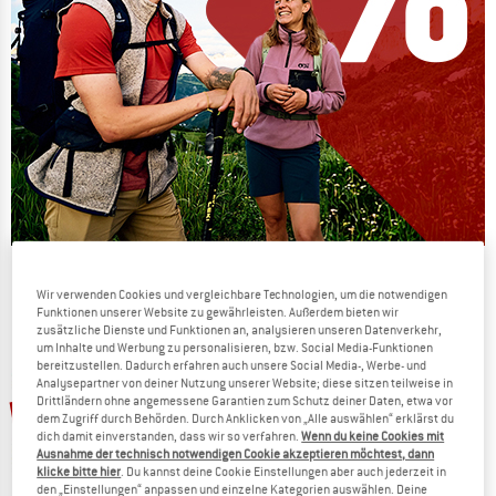
Die Preise schmelzen
Wir verwenden Cookies und vergleichbare Technologien, um die notwendigen
JETZT BIS ZU 50% RABATT
Funktionen unserer Website zu gewährleisten. Außerdem bieten wir
zusätzliche Dienste und Funktionen an, analysieren unseren Datenverkehr,
um Inhalte und Werbung zu personalisieren, bzw. Social Media-Funktionen
ZUM SOMMER SALE
bereitzustellen. Dadurch erfahren auch unsere Social Media-, Werbe- und
Analysepartner von deiner Nutzung unserer Website; diese sitzen teilweise in
bis 20%
Drittländern ohne angemessene Garantien zum Schutz deiner Daten, etwa vor
dem Zugriff durch Behörden. Durch Anklicken von „Alle auswählen“ erklärst du
dich damit einverstanden, dass wir so verfahren.
Wenn du keine Cookies mit
Ausnahme der technisch notwendigen Cookie akzeptieren möchtest, dann
klicke bitte hier
. Du kannst deine Cookie Einstellungen aber auch jederzeit in
den „Einstellungen“ anpassen und einzelne Kategorien auswählen. Deine