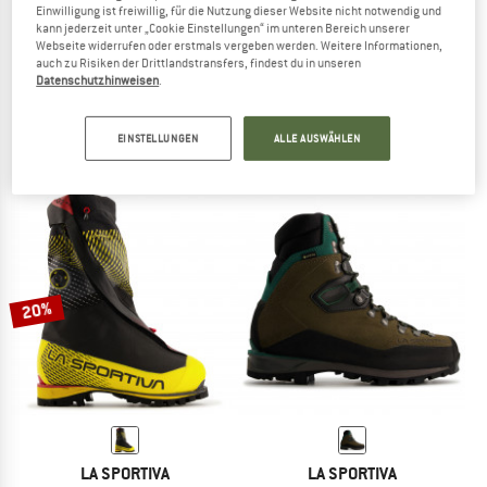
Einwilligung ist freiwillig, für die Nutzung dieser Website nicht notwendig und
kann jederzeit unter „Cookie Einstellungen“ im unteren Bereich unserer
Webseite widerrufen oder erstmals vergeben werden. Weitere Informationen,
auch zu Risiken der Drittlandstransfers, findest du in unseren
HANWAG
SCARPA
Datenschutzhinweisen
.
Makra Pro GTX
Ribelle CL HD
Bergschuhe
Bergschuhe
EINSTELLUNGEN
ALLE AUSWÄHLEN
349,95 €
ab 279,96 €
379,95 €
5,0
(6)
5,0
(1)
20%
LA SPORTIVA
LA SPORTIVA