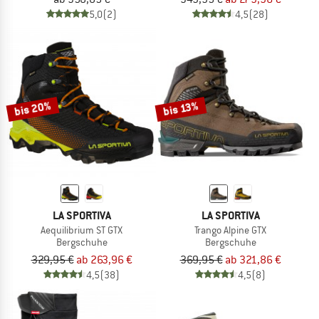
5,0
(2)
4,5
(28)
bis 20%
bis 13%
LA SPORTIVA
LA SPORTIVA
Aequilibrium ST GTX
Trango Alpine GTX
Bergschuhe
Bergschuhe
329,95 €
ab 263,96 €
369,95 €
ab 321,86 €
4,5
(38)
4,5
(8)