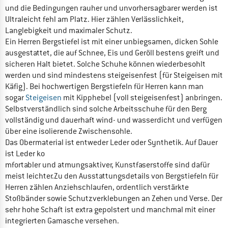
und die Bedingungen rauher und unvorhersagbarer werden ist
Ultraleicht fehl am Platz. Hier zählen Verlässlichkeit,
Langlebigkeit und maximaler Schutz.
Ein Herren Bergstiefel ist mit einer unbiegsamen, dicken Sohle
ausgestattet, die auf Schnee, Eis und Geröll bestens greift und
sicheren Halt bietet. Solche Schuhe können wiederbesohlt
werden und sind mindestens steigeisenfest (für Steigeisen mit
Käfig). Bei hochwertigen Bergstiefeln für Herren kann man
sogar
Steigeisen
mit Kipphebel (voll steigeisenfest) anbringen.
Selbstverständlich sind solche Arbeitsschuhe für den Berg
vollständig und dauerhaft wind- und wasserdicht und verfügen
über eine isolierende Zwischensohle.
Das Obermaterial ist entweder Leder oder Synthetik. Auf Dauer
ist Leder ko
mfortabler und atmungsaktiver, Kunstfaserstoffe sind dafür
meist leichter.Zu den Ausstattungsdetails von Bergstiefeln für
Herren zählen Anziehschlaufen, ordentlich verstärkte
Stoßbänder sowie Schutzverklebungen an Zehen und Verse. Der
sehr hohe Schaft ist extra gepolstert und manchmal mit einer
integrierten Gamasche versehen.