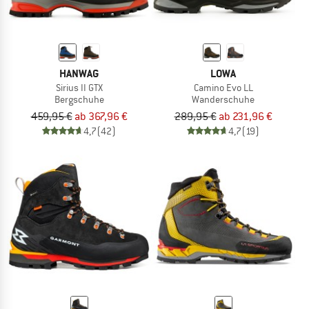
HANWAG
LOWA
Sirius II GTX
Camino Evo LL
Bergschuhe
Wanderschuhe
459,95 €
ab 367,96 €
289,95 €
ab 231,96 €
4,7
(42)
4,7
(19)