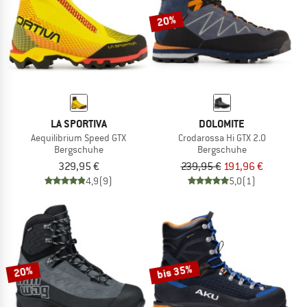
20%
LA SPORTIVA
DOLOMITE
Aequilibrium Speed GTX
Crodarossa Hi GTX 2.0
Bergschuhe
Bergschuhe
329,95 €
239,95 €
191,96 €
4,9
(9)
5,0
(1)
bis 35%
20%