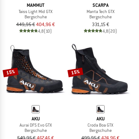
MAMMUT
SCARPA
Taiss Light Mid GTX
Manta Tech GTX
Bergschuhe
Bergschuhe
449,95 €
404,96 €
331,15 €
4,8
(10)
4,8
(20)
15%
15%
AKU
AKU
Aurai DFS Evo GTX
Croda Boa GTX
Bergschuhe
Bergschuhe
549,95 €
467,46 €
499,95 €
424,96 €