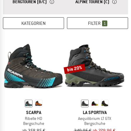
ANTWORT
FÜR BERG- UND MEHRTAGESTOUREN, AUCH MIT
ANTWORT
FÜR DAS BE
BERGTOUREN (B/C)
ALPINE TOUREN (C)
KATEGORIEN
FILTER
1
bis 20%
SCARPA
LA SPORTIVA
Ribelle HD
Aequilibrium LT GTX
Bergschuhe
Bergschuhe
ab 358,85 €
349,95 €
ab 279,96 €