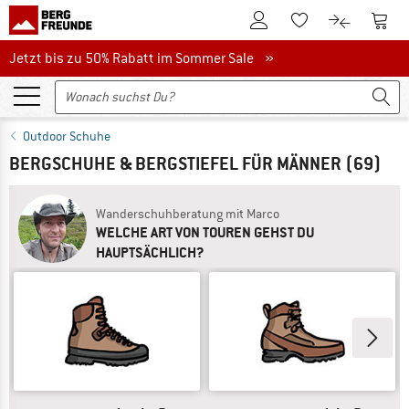
Zum Kundenkonto
Zum 
Zum Merkzettel.
Zum Produk
Jetzt bis zu 50% Rabatt im Sommer Sale
Jetzt bis zu 50% Rabatt im Sommer Sale »
Outdoor Schuhe
BERGSCHUHE & BERGSTIEFEL FÜR MÄNNER
(69)
Wanderschuhberatung mit Marco
WELCHE ART VON TOUREN GEHST DU
HAUPTSÄCHLICH?