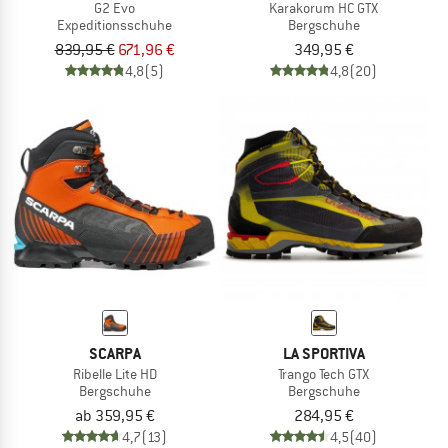
G2 Evo
Karakorum HC GTX
Expeditionsschuhe
Bergschuhe
839,95 €
671,96 €
349,95 €
4,8
(5)
4,8
(20)
SCARPA
LA SPORTIVA
Ribelle Lite HD
Trango Tech GTX
Bergschuhe
Bergschuhe
ab 359,95 €
284,95 €
4,7
(13)
4,5
(40)