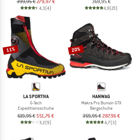
399,95 €
279,97 €
369,95 €
4,3
(4)
4,9
(23)
11%
20%
LA SPORTIVA
HANWAG
G-Tech
Makra Pro Bunion GTX
Expeditionsschuhe
Bergschuhe
619,95 €
551,76 €
359,95 €
287,96 €
3,2
(9)
4,7
(3)