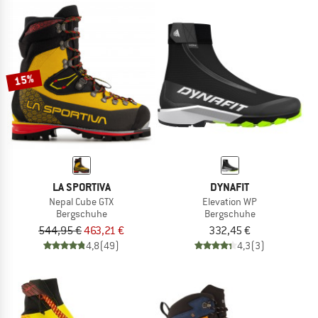
15%
LA SPORTIVA
DYNAFIT
Nepal Cube GTX
Elevation WP
Bergschuhe
Bergschuhe
544,95 €
463,21 €
332,45 €
4,8
(49)
4,3
(3)