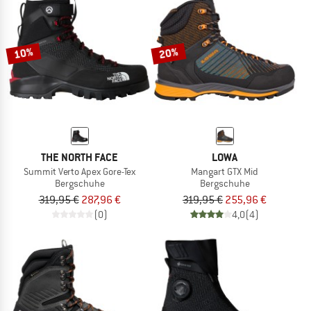
10%
20%
THE NORTH FACE
LOWA
Summit Verto Apex Gore-Tex
Mangart GTX Mid
Bergschuhe
Bergschuhe
319,95 €
287,96 €
319,95 €
255,96 €
(0)
4,0
(4)