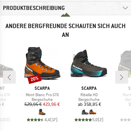
PRODUKTBESCHREIBUNG
ANDERE BERGFREUNDE SCHAUTEN SICH AUCH
AN
20%
Rabatt
MARKE
MARKE
M
NT
SCARPA
SCARPA
S
Artikel
Artikel
Artik
vo GTX
Mont Blanc Pro GTX
Ribelle HD
Mant
gruppe
Produktgruppe
Produktgruppe
Pro
uhe
Bergschuhe
Bergschuhe
Be
eis
Preis
reduzierter Preis
Preis
 €
529,95 €
423,96 €
ab
358,85 €
3
0,0
(
0
)
4,4
(
17
)
5,0
(
2
)