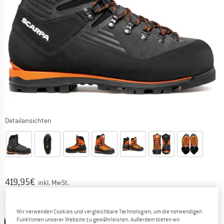
Detailansichten
Preis:
419,95
€
inkl. MwSt.
Deutschland. Informationen zu den Ver
Versandkostenfrei
(DE)
Wir verwenden Cookies und vergleichbare Technologien, um die notwendigen
Farbe:
Anthracite / Orange
Funktionen unserer Website zu gewährleisten. Außerdem bieten wir