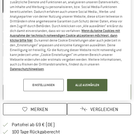
zusätzliche Dienste und Funktionen an, analysieren unseren Datenverkehr,
um Inhalte und Werbung zu personalisieren, bzw. Social Media-Funktionen
bereitzustellen. Dadurch erfahren auch unsere Social Media-, Werbe- und
Größe wählen:
Analysepartner von deiner Nutzung unserer Website; diese sitzen teilweise in
Drittländern ohne angemessene Garantien zum Schutz deiner Daten, etwa vor
EU
40
EU
40,5
EU
41
EU
41,5
EU
42
EU
42,5
dem Zugriff durch Behörden. Durch Anklicken von „Alle auswählen“ erklärst du
dich damit einverstanden, dass wir so verfahren.
Wenn du keine Cookies mit
Ausnahme der technisch notwendigen Cookie akzeptieren möchtest, dann
EU
43
EU
43,5
EU
44
EU
44,5
EU
45
EU
45,5
klicke bitte hier
. Du kannst deine Cookie Einstellungen aber auch jederzeit in
den „Einstellungen“ anpassen und einzelne Kategorien auswählen. Deine
EU
46
EU
46,5
EU
47
EU
48
Einwilligung ist freiwillig, für die Nutzung dieser Website nicht notwendig und
kann jederzeit unter „Cookie Einstellungen“ im unteren Bereich unserer
Webseite widerrufen oder erstmals vergeben werden. Weitere Informationen,
Größentabelle
auch zu Risiken der Drittlandstransfers, findest du in unseren
Datenschutzhinweisen
.
Der Link öffnet sich in einer Infobox und beinhaltet
Lieferzeit: 2-4 Werktage
Menge:
EINSTELLUNGEN
ALLE AUSWÄHLEN
IN DEN WARENKORB
MERKEN
VERGLEICHEN
Finde mehr Informationen zu den Versan
Portofrei ab 69 € (DE)
Gehe hier zu den Rückgabe-Richtlinie
100 Tage Rückgaberecht