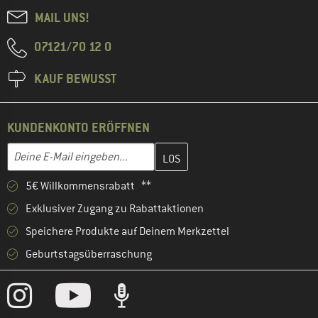
MAIL UNS!
07121/70 12 0
KAUF BEWUSST
KUNDENKONTO ERÖFFNEN
Gib hier deine E-Mail-Adresse ein und erstelle im nächsten Schri
E-Mail-Adresse
5€ Willkommensrabatt **
Exklusiver Zugang zu Rabattaktionen
Speichere Produkte auf Deinem Merkzettel
Geburtstagsüberraschung