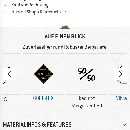
Finde die Zahlungs-Infos hier! Öffnet sich 
Kauf auf Rechnung
Finde alle Infos hier!
Trusted Shops Käuferschutz
AUF EINEN BLICK
Zuverlässiger rund Robuster Bergstiefel
0 g
GORE-TEX
bedingt
Vibra
Steigeisenfest
MATERIALINFOS & FEATURES