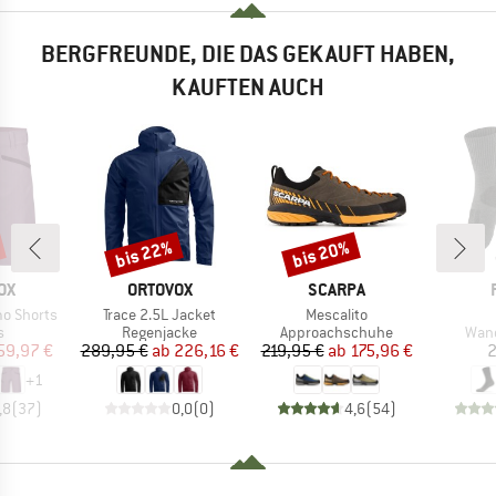
BERGFREUNDE, DIE DAS GEKAUFT HABEN,
KAUFTEN AUCH
bis 22%
bis 20%
Rabatt
Rabatt
MARKE
MARKE
OX
ORTOVOX
SCARPA
Artikel
Artikel
o Shorts
Trace 2.5L Jacket
Mescalito
ktgruppe
Produktgruppe
Produktgruppe
Prod
s
Regenjacke
Approachschuhe
Wan
eis
duzierter Preis
Preis
reduzierter Preis
Preis
reduzierter Preis
59,97 €
289,95 €
ab
226,16 €
219,95 €
ab
175,96 €
2
+
1
,8
(
37
)
0,0
(
0
)
4,6
(
54
)