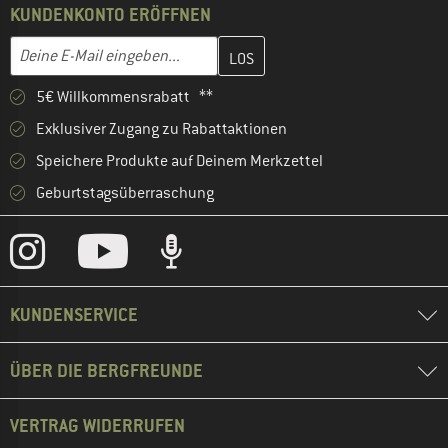
KUNDENKONTO ERÖFFNEN
Gib hier deine E-Mail-Adresse ein und erstelle im nächsten Schri
E-Mail-Adresse
5€ Willkommensrabatt **
Exklusiver Zugang zu Rabattaktionen
Speichere Produkte auf Deinem Merkzettel
Geburtstagsüberraschung
KUNDENSERVICE
ÜBER DIE BERGFREUNDE
VERTRAG WIDERRUFEN