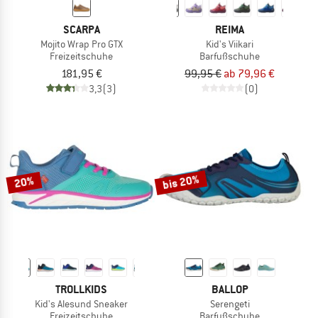
SCARPA
REIMA
Mojito Wrap Pro GTX
Kid's Viikari
Freizeitschuhe
Barfußschuhe
181,95 €
99,95 €
ab 79,96 €
3,3
(3)
(0)
bis 20%
20%
TROLLKIDS
BALLOP
Kid's Alesund Sneaker
Serengeti
Freizeitschuhe
Barfußschuhe