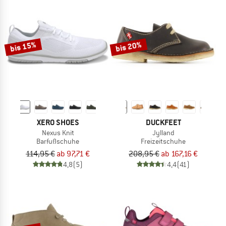
bis 15%
bis 20%
XERO SHOES
DUCKFEET
Nexus Knit
Jylland
Barfußschuhe
Freizeitschuhe
114,95 €
ab 97,71 €
208,95 €
ab 167,16 €
4,8
(5)
4,4
(41)