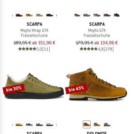
SCARPA
SCARPA
Mojito Wrap GTX
Mojito GTX
Freizeitschuhe
Freizeitschuhe
189,95 €
ab 151,96 €
179,95 €
ab 134,96 €
5,0
(11)
4,8
(278)
bis 30%
bis 43%
SCARPA
DOLOMITE