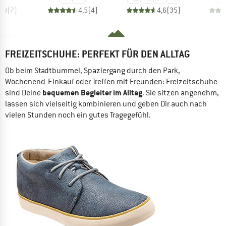
3,9
(
7
)
4,5
(
4
)
4,6
(
35
)
FREIZEITSCHUHE: PERFEKT FÜR DEN ALLTAG
Ob beim Stadtbummel, Spaziergang durch den Park,
Wochenend-Einkauf oder Treffen mit Freunden: Freizeitschuhe
bequemen Begleiter im Alltag
sind Deine
. Sie sitzen angenehm,
lassen sich vielseitig kombinieren und geben Dir auch nach
vielen Stunden noch ein gutes Tragegefühl.