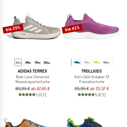
bis 25%
bis 41%
ADIDAS TERREX
TROLLKIDS
Boat Lace Climacool
Kid's Oslo Sneaker XT
Wassersportschuhe
Freizeitschuhe
89,95 €
ab 67,46 €
39,95 €
ab 23,57 €
5,0
(2)
5,0
(3)