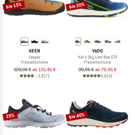
bis 15%
bis 20%
KEEN
VADO
Jasper
Kid's Sky Low Boa GTX
Freizeitschuhe
Freizeitschuhe
129,95 €
ab 110,46 €
99,95 €
ab 79,96 €
3,9
(7)
5,0
(4)
bis 40%
25%