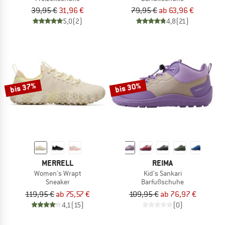
39,95 €
31,96 €
79,95 €
ab 63,96 €
5,0
(2)
4,8
(21)
bis 37%
bis 30%
MERRELL
REIMA
Women's Wrapt
Kid's Sankari
Sneaker
Barfußschuhe
119,95 €
ab 75,57 €
109,95 €
ab 76,97 €
4,1
(15)
(0)