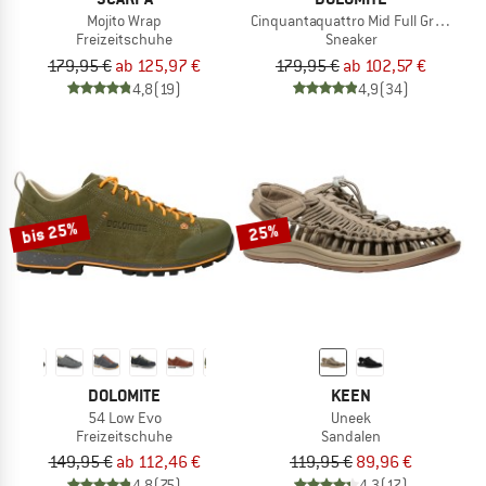
Mojito Wrap
Cinquantaquattro Mid Full Grain Lea
Freizeitschuhe
Sneaker
179,95 €
ab 125,97 €
179,95 €
ab 102,57 €
4,8
(19)
4,9
(34)
bis 25%
25%
DOLOMITE
KEEN
54 Low Evo
Uneek
Freizeitschuhe
Sandalen
149,95 €
ab 112,46 €
119,95 €
89,96 €
4,8
(75)
4,3
(17)