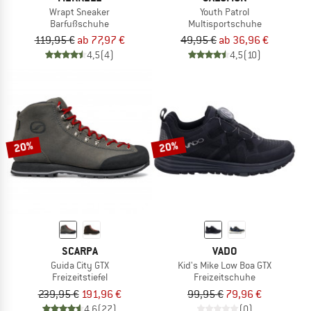
Wrapt Sneaker
Youth Patrol
Barfußschuhe
Multisportschuhe
119,95 €
ab 77,97 €
49,95 €
ab 36,96 €
4,5
(4)
4,5
(10)
20%
20%
SCARPA
VADO
Guida City GTX
Kid's Mike Low Boa GTX
Freizeitstiefel
Freizeitschuhe
239,95 €
191,96 €
99,95 €
79,96 €
4,6
(27)
(0)