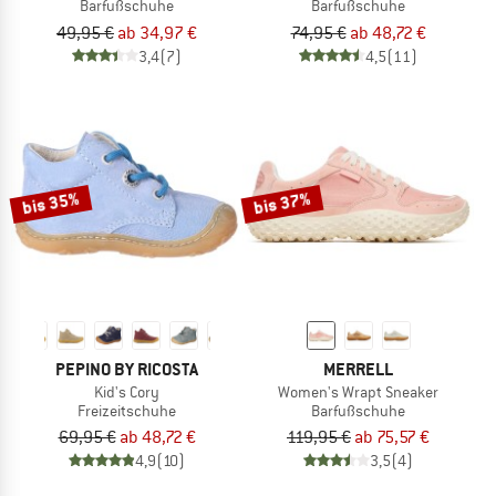
Barfußschuhe
Barfußschuhe
49,95 €
ab 34,97 €
74,95 €
ab 48,72 €
3,4
(7)
4,5
(11)
bis 35%
bis 37%
PEPINO BY RICOSTA
MERRELL
Kid's Cory
Women's Wrapt Sneaker
Freizeitschuhe
Barfußschuhe
69,95 €
ab 48,72 €
119,95 €
ab 75,57 €
4,9
(10)
3,5
(4)