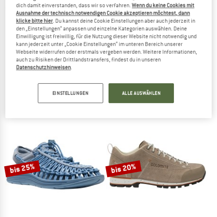
dich damit einverstanden, dass wir so verfahren.
Wenn du keine Cookies mit
Ausnahme der technisch notwendigen Cookie akzeptieren möchtest, dann
klicke bitte hier
. Du kannst deine Cookie Einstellungen aber auch jederzeit in
den „Einstellungen“ anpassen und einzelne Kategorien auswählen. Deine
Einwilligung ist freiwillig, für die Nutzung dieser Website nicht notwendig und
kann jederzeit unter „Cookie Einstellungen“ im unteren Bereich unserer
Webseite widerrufen oder erstmals vergeben werden. Weitere Informationen,
auch zu Risiken der Drittlandstransfers, findest du in unseren
DOLOMITE
DOLOMITE
Datenschutzhinweisen
.
Cinquantaquattro High Full Grain Leather Evo GTX
Women's 54 Low Evo
Sneaker
Freizeitschuhe
199,95 €
ab 159,96 €
149,95 €
ab 112,46 €
EINSTELLUNGEN
ALLE AUSWÄHLEN
4,6
(29)
4,8
(33)
bis 25%
bis 20%