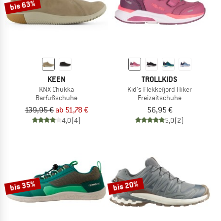
bis 63%
KEEN
TROLLKIDS
KNX Chukka
Kid's Flekkefjord Hiker
Barfußschuhe
Freizeitschuhe
139,95 €
ab 51,78 €
56,95 €
4,0
(4)
5,0
(2)
bis 35%
bis 20%