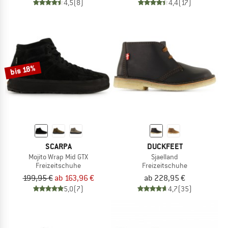
4,5
(8)
4,4
(17)
bis 18%
SCARPA
DUCKFEET
Mojito Wrap Mid GTX
Sjaelland
Freizeitschuhe
Freizeitschuhe
199,95 €
ab 163,96 €
ab 228,95 €
5,0
(7)
4,7
(35)