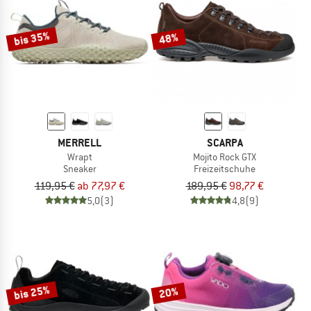
bis 35%
48%
MERRELL
SCARPA
Wrapt
Mojito Rock GTX
Sneaker
Freizeitschuhe
119,95 €
ab 77,97 €
189,95 €
98,77 €
5,0
(3)
4,8
(9)
bis 25%
20%