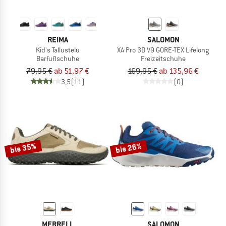
REIMA
SALOMON
Kid's Tallustelu
XA Pro 3D V9 GORE-TEX Lifelong
Barfußschuhe
Freizeitschuhe
79,95 €
ab 51,97 €
169,95 €
ab 135,96 €
3,5
(11)
(0)
bis 35%
bis 26%
MERRELL
SALOMON