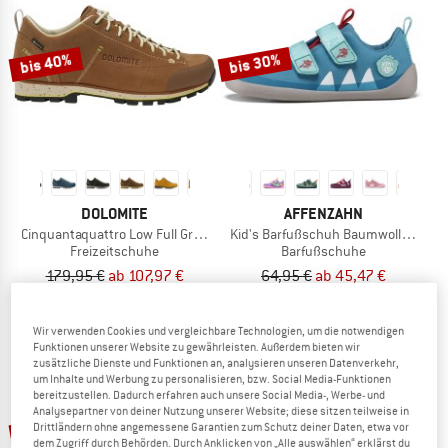
ZUM SOMMER SALE
bis 40%
bis 30%
DOLOMITE
AFFENZAHN
Cinquantaquattro Low Full Grain Leather Evo GTX
Kid's Barfußschuh Baumwolle Lucky
Freizeitschuhe
Barfußschuhe
179,95 €
ab 107,97 €
64,95 €
ab 45,47 €
4,8
(76)
4,7
(18)
Wir verwenden Cookies und vergleichbare Technologien, um die notwendigen
Funktionen unserer Website zu gewährleisten. Außerdem bieten wir
zusätzliche Dienste und Funktionen an, analysieren unseren Datenverkehr,
um Inhalte und Werbung zu personalisieren, bzw. Social Media-Funktionen
bereitzustellen. Dadurch erfahren auch unsere Social Media-, Werbe- und
Analysepartner von deiner Nutzung unserer Website; diese sitzen teilweise in
bis 20%
bis 25%
Drittländern ohne angemessene Garantien zum Schutz deiner Daten, etwa vor
dem Zugriff durch Behörden. Durch Anklicken von „Alle auswählen“ erklärst du