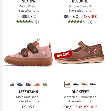
SCARPA
DOLOMITE
Mojito Wrap F
54 Low Evo GTX
Freizeitschuhe
Freizeitschuhe
189,95 €
169,95 €
ab 127,46 €
5,0
(3)
5,0
(3)
bis 20%
AFFENZAHN
DUCKFEET
Kid's Knit Happy
Women's Himmerland
Freizeitschuhe
Freizeitschuhe
89,95 €
198,95 €
ab 159,16 €