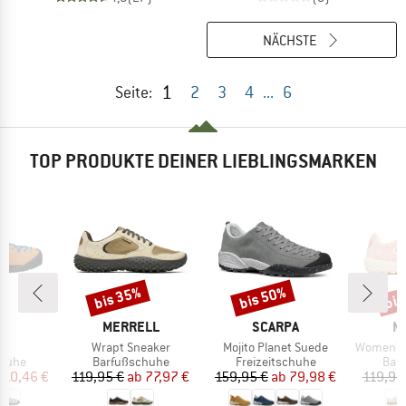
NÄCHSTE
1
Seite:
2
3
4
...
6
TOP PRODUKTE DEINER LIEBLINGSMARKEN
bis 35%
bis 50%
bis
Rabatt
Rabatt
Raba
KE
MARKE
MARKE
M
N
MERRELL
SCARPA
M
Artikel
Artikel
Artikel
r
Wrapt Sneaker
Mojito Planet Suede
Women's 
ruppe
Produktgruppe
Produktgruppe
Pro
chuhe
Barfußschuhe
Freizeitschuhe
Bar
eis
duzierter Preis
Preis
reduzierter Preis
Preis
reduzierter Preis
110,46 €
119,95 €
ab
77,97 €
159,95 €
ab
79,98 €
119,95