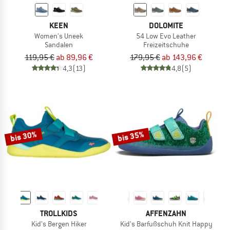
KEEN
DOLOMITE
Women's Uneek
54 Low Evo Leather
Sandalen
Freizeitschuhe
119,95 €
ab 89,96 €
179,95 €
ab 143,96 €
4,3
(13)
4,8
(5)
bis 30%
bis 35%
TROLLKIDS
AFFENZAHN
Kid's Bergen Hiker
Kid's Barfußschuh Knit Happy