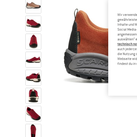
Wir verwende
gewährleiste
Inhalte und 
Social Media-
angemessene 
auswählen“ e
technisch no
auch jederzei
die Nutzung 
Webseite wid
findest du i