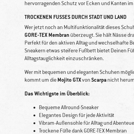
hervorragenden Schutz vor Ecken und Kanten im Al
TROCKENEN FUSSES DURCH STADT UND LAND
Wer jetzt noch an Multifunktionalität dieses Schuh
GORE-TEX Membran
überzeugt. Sie hält Nässe dr
Perfekt für den aktiven Alltag und wechselhafte 
Sneakern etwas steifere Fußbett bietet Deinen Füß
Alltagstauglichkeit einzuschränken.
Wer mit bequemen und eleganten Schuhen möglic
Mojito GTX
Scarpa
kommt um die
von
nicht herum
Das Wichtigste im Überblick:
Bequeme Allround-Sneaker
Elegantes Design für jede Aktivität
Vibram-Außensohle für Alltag und Abenteue
Trockene Füße dank GORE-TEX Membran