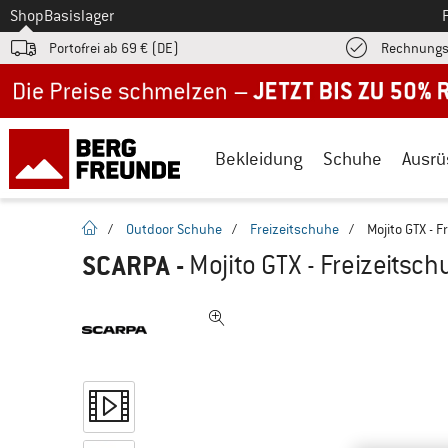
Zum
Shop
Basislager
Portofrei ab 69 € (DE)
Rechnungs
Jetzt bis zu 50% Rabatt im Sommer Sale
Bekleidung
Schuhe
Ausrü
Startseite
/
Outdoor Schuhe
/
Freizeitschuhe
/
Mojito GTX - 
SCARPA
-
Mojito GTX - Freizeitsc