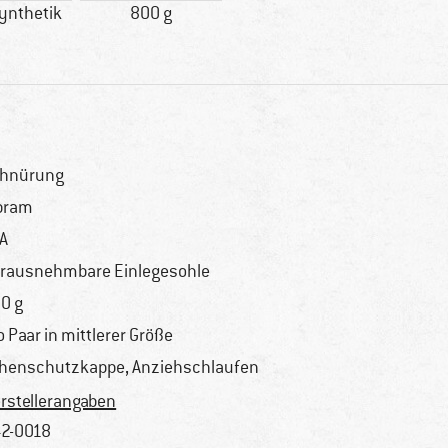
ynthetik
800 g
hnürung
bram
A
rausnehmbare Einlegesohle
0 g
o Paar in mittlerer Größe
henschutzkappe, Anziehschlaufen
rstellerangaben
2-0018