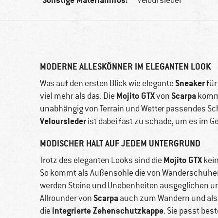
Veloursleder
MODERNE ALLESKÖNNER IM ELEGANTEN LOOK
Sneaker
Was auf den ersten Blick wie elegante
für
Mojito GTX
Scarpa
viel mehr als das. Die
von
komme
unabhängig von Terrain und Wetter passendes S
Veloursleder
ist dabei fast zu schade, um es im 
MODISCHER HALT AUF JEDEM UNTERGRUND
Mojito GTX
Trotz des eleganten Looks sind die
kein
So kommt als Außensohle die von Wanderschuh
werden Steine und Unebenheiten ausgeglichen und 
Scarpa
Allrounder von
auch zum Wandern und als 
integrierte Zehenschutzkappe
die
. Sie passt bes