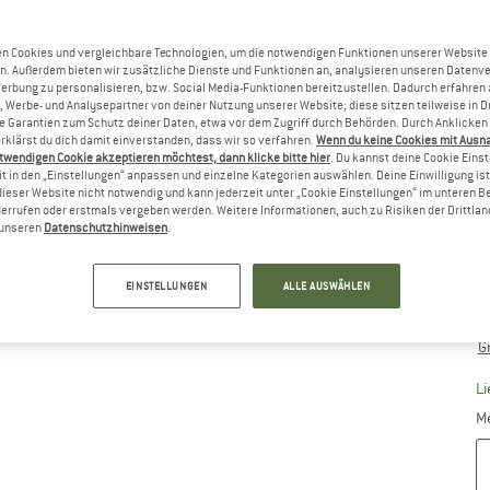
n Cookies und vergleichbare Technologien, um die notwendigen Funktionen unserer Website
n. Außerdem bieten wir zusätzliche Dienste und Funktionen an, analysieren unseren Datenv
Werbung zu personalisieren, bzw. Social Media-Funktionen bereitzustellen. Dadurch erfahren
Gr
, Werbe- und Analysepartner von deiner Nutzung unserer Website; diese sitzen teilweise in D
Garantien zum Schutz deiner Daten, etwa vor dem Zugriff durch Behörden. Durch Anklicken 
rklärst du dich damit einverstanden, dass wir so verfahren.
Wenn du keine Cookies mit Ausn
twendigen Cookie akzeptieren möchtest, dann klicke bitte hier
. Du kannst deine Cookie Eins
t in den „Einstellungen“ anpassen und einzelne Kategorien auswählen. Deine Einwilligung ist f
dieser Website nicht notwendig und kann jederzeit unter „Cookie Einstellungen“ im unteren B
errufen oder erstmals vergeben werden. Weitere Informationen, auch zu Risiken der Drittlan
n unseren
Datenschutzhinweisen
.
EINSTELLUNGEN
ALLE AUSWÄHLEN
G
Li
M