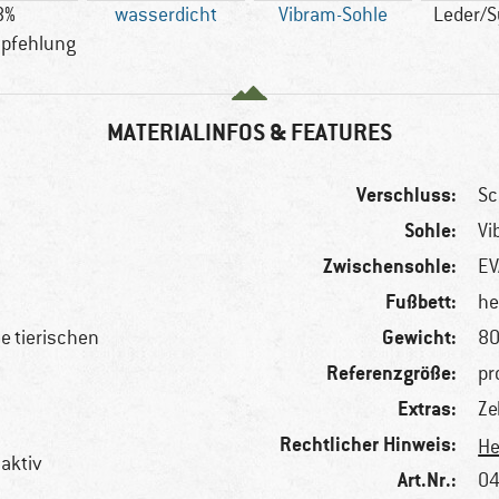
8%
wasserdicht
Vibram-Sohle
Leder/S
pfehlung
MATERIALINFOS & FEATURES
Verschluss:
Sc
Sohle:
Vi
Zwischensohle:
EV
Fußbett:
he
Gewicht:
le tierischen
80
Referenzgröße:
pr
Extras:
Ze
Rechtlicher Hinweis:
He
aktiv
Art.Nr.:
04