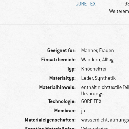
GORE-TEX
9
Weiterem
Geeignet für:
Männer,
Frauen
Einsatzbereich:
Wandern, Alltag
Typ:
Knöchelfrei
Materialtyp:
Leder, Synthetik
Materialhinweis:
enthält nichttextile Tei
Ursprungs
Technologie:
GORE-TEX
Membran:
ja
Materialeigenschaften:
wasserdicht, atmungs
Sonstige Materialinfos: