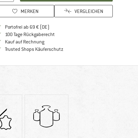
MERKEN
VERGLEICHEN
Finde mehr Informationen zu den Versandkos
Portofrei ab 69 € (DE)
Gehe hier zu den Rückgabe-Richtlinien Öf
100 Tage Rückgaberecht
Finde die Zahlungs-Infos hier! Öffnet sich in 
Kauf auf Rechnung
Finde alle Infos hier!
Trusted Shops Käuferschutz