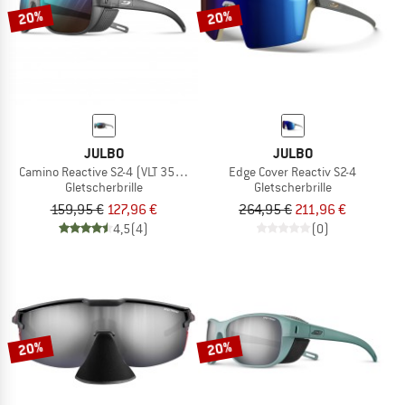
20%
20%
JULBO
JULBO
Camino Reactive S2-4 (VLT 35-7%)
Edge Cover Reactiv S2-4
Gletscherbrille
Gletscherbrille
159,95 €
127,96 €
264,95 €
211,96 €
4,5
(4)
(0)
20%
20%