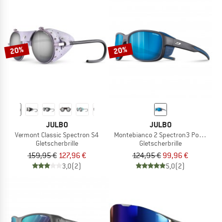
20%
20%
JULBO
JULBO
Vermont Classic Spectron S4
Montebianco 2 Spectron3 Polarized 
Gletscherbrille
Gletscherbrille
159,95 €
127,96 €
124,95 €
99,96 €
3,0
(2)
5,0
(2)