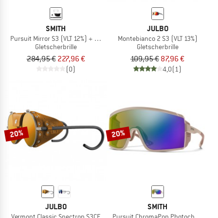
SMITH
JULBO
Pursuit Mirror S3 (VLT 12%) + S0 (VLT 89%)
Montebianco 2 S3 (VLT 13%)
Gletscherbrille
Gletscherbrille
284,95 €
227,96 €
109,95 €
87,96 €
(0)
4,0
(1)
20%
20%
JULBO
SMITH
Vermont Classic Spectron S3CF
Pursuit ChromaPop Photochromic S