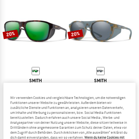
20%
20%
SMITH
SMITH
Embark ChromaPop Polarized Mirror Cat. 3 VLT 15%
Venture ChromaPop S2
Gletscherbrille
Gletscherbrille
Wir verwenden Cookies und vergleichbare Technologien, um die notwendigen
209,95 €
167,96 €
194,95 €
155,96 €
Funktionen unserer Website zu gewährleisten. Außerdem bieten wir
5,0
(2)
(0)
zusätzliche Dienste und Funktionen an, analysieren unseren Datenverkehr,
um Inhalte und Werbung zu personalisieren, bzw. Social Media-Funktionen
bereitzustellen. Dadurch erfahren auch unsere Social Media-, Werbe- und
Analysepartner von deiner Nutzung unserer Website; diese sitzen teilweise in
Drittländern ohne angemessene Garantien zum Schutz deiner Daten, etwa vor
dem Zugriff durch Behörden. Durch Anklicken von „Alle auswählen“ erklärst du
dich damit einverstanden, dass wir so verfahren.
Wenn du keine Cookies mit