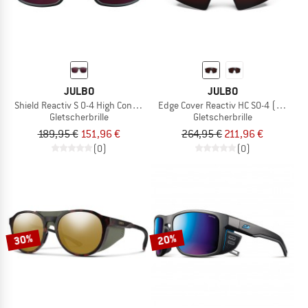
JULBO
JULBO
Shield Reactiv S 0-4 High Contrast (VLT 4-86%)
Edge Cover Reactiv HC S0-4 (VLT 4-8
Gletscherbrille
Gletscherbrille
189,95 €
151,96 €
264,95 €
211,96 €
(0)
(0)
30%
20%