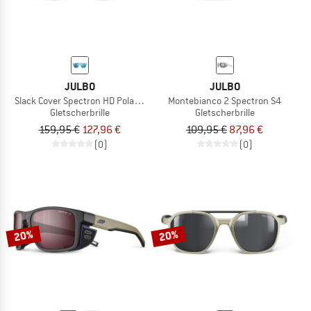
JULBO
JULBO
Slack Cover Spectron HD Polarized S4 (VLT 7%)
Montebianco 2 Spectron S4
Gletscherbrille
Gletscherbrille
159,95 €
127,96 €
109,95 €
87,96 €
(0)
(0)
20%
20%