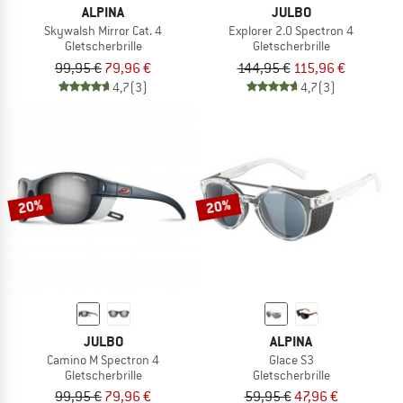
ALPINA
JULBO
Skywalsh Mirror Cat. 4
Explorer 2.0 Spectron 4
Gletscherbrille
Gletscherbrille
99,95 €
79,96 €
144,95 €
115,96 €
4,7
(3)
4,7
(3)
20%
20%
JULBO
ALPINA
Camino M Spectron 4
Glace S3
Gletscherbrille
Gletscherbrille
99,95 €
79,96 €
59,95 €
47,96 €