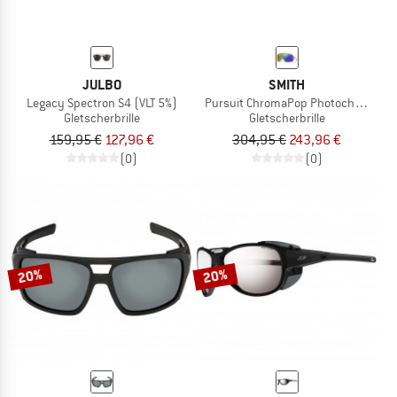
JULBO
SMITH
Legacy Spectron S4 (VLT 5%)
Pursuit ChromaPop Photochromic Mi
Gletscherbrille
Gletscherbrille
159,95 €
127,96 €
304,95 €
243,96 €
(0)
(0)
20%
20%