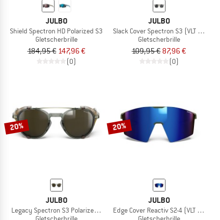
JULBO
JULBO
Shield Spectron HD Polarized S3
Slack Cover Spectron S3 (VLT 12%)
Gletscherbrille
Gletscherbrille
184,95 €
147,96 €
109,95 €
87,96 €
(0)
(0)
20%
20%
JULBO
JULBO
Legacy Spectron S3 Polarized (VLT 11%)
Edge Cover Reactiv S2-4 (VLT 7-35%)
Gletscherbrille
Gletscherbrille