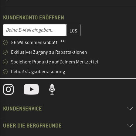
KUNDENKONTO ERÖFFNEN
Gib hier deine E-Mail-Adresse ein und erstelle im nächsten Schri
E-Mail-Adresse
5€ Willkommensrabatt **
Exklusiver Zugang zu Rabattaktionen
Speichere Produkte auf Deinem Merkzettel
Geburtstagsüberraschung
KUNDENSERVICE
ÜBER DIE BERGFREUNDE