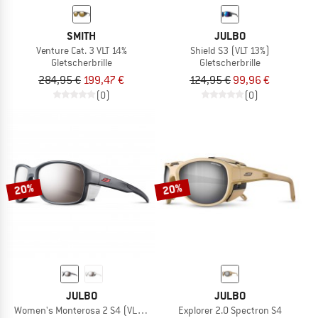
SMITH
JULBO
Venture Cat. 3 VLT 14%
Shield S3 (VLT 13%)
Gletscherbrille
Gletscherbrille
284,95 €
199,47 €
124,95 €
99,96 €
(0)
(0)
20%
20%
JULBO
JULBO
Women's Monterosa 2 S4 (VLT 5%)
Explorer 2.0 Spectron S4