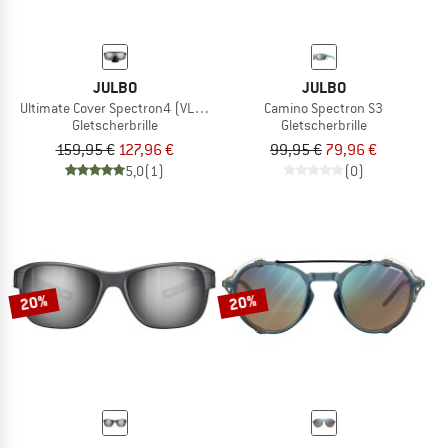
JULBO
JULBO
Ultimate Cover Spectron4 (VLT 5%)
Camino Spectron S3
Gletscherbrille
Gletscherbrille
159,95 €
127,96 €
99,95 €
79,96 €
5,0
(1)
(0)
20%
20%