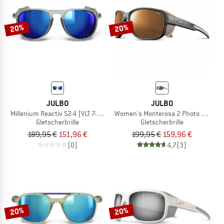
20%
20%
JULBO
JULBO
Millenium Reactiv S2-4 (VLT 7-12%)
Women's Monterosa 2 Photo + Polar 
Gletscherbrille
Gletscherbrille
189,95 €
151,96 €
199,95 €
159,96 €
(0)
4,7
(3)
20%
20%