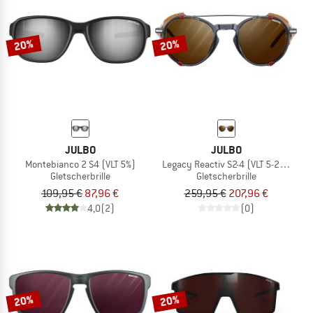
20%
20%
JULBO
JULBO
Montebianco 2 S4 (VLT 5%)
Legacy Reactiv S2-4 (VLT 5-20%)
Gletscherbrille
Gletscherbrille
109,95 €
87,96 €
259,95 €
207,96 €
4,0
(2)
(0)
20%
20%