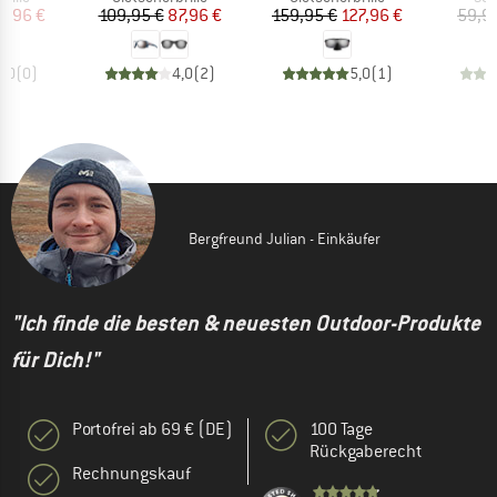
eis
duzierter Preis
Preis
reduzierter Preis
Preis
reduzierter Preis
9,96 €
109,95 €
87,96 €
159,95 €
127,96 €
59,9
0,0
(
0
)
4,0
(
2
)
5,0
(
1
)
Bergfreund Julian - Einkäufer
"Ich finde die besten & neuesten Outdoor-Produkte
für Dich!"
Portofrei ab 69 € (DE)
100 Tage
Rückgaberecht
Rechnungskauf