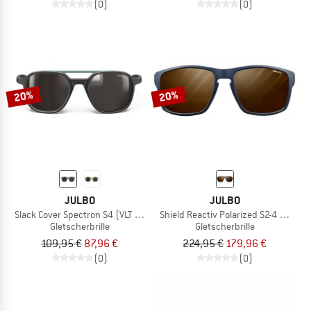
(0)
(0)
20%
20%
JULBO
JULBO
Slack Cover Spectron S4 (VLT 5%)
Shield Reactiv Polarized S2-4 (VLT 5-
Gletscherbrille
Gletscherbrille
109,95 €
87,96 €
224,95 €
179,96 €
(0)
(0)