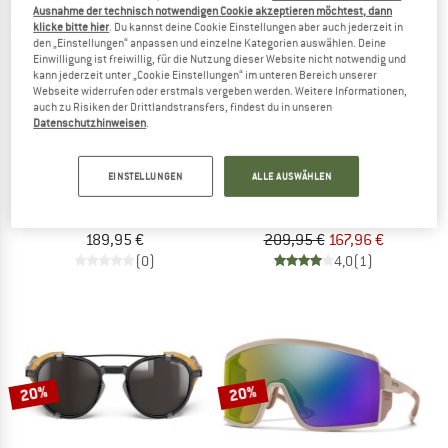
Ausnahme der technisch notwendigen Cookie akzeptieren möchtest, dann
20%
klicke bitte hier
. Du kannst deine Cookie Einstellungen aber auch jederzeit in
den „Einstellungen“ anpassen und einzelne Kategorien auswählen. Deine
Einwilligung ist freiwillig, für die Nutzung dieser Website nicht notwendig und
kann jederzeit unter „Cookie Einstellungen“ im unteren Bereich unserer
Webseite widerrufen oder erstmals vergeben werden. Weitere Informationen,
auch zu Risiken der Drittlandstransfers, findest du in unseren
Datenschutzhinweisen
.
JULBO
SMITH
EINSTELLUNGEN
ALLE AUSWÄHLEN
Shield Reactiv Photochromic S2-4
Embark ChromaPop Polarized Mirror C
Gletscherbrille
Gletscherbrille
189,95 €
209,95 €
167,96 €
(0)
4,0
(1)
20%
20%