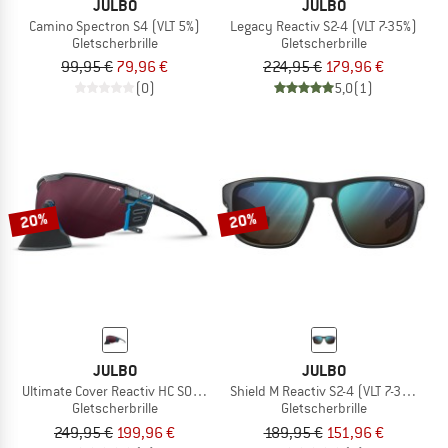
JULBO
JULBO
Camino Spectron S4 (VLT 5%)
Legacy Reactiv S2-4 (VLT 7-35%)
Gletscherbrille
Gletscherbrille
99,95 €
79,96 €
224,95 €
179,96 €
(0)
5,0
(1)
20%
20%
JULBO
JULBO
Ultimate Cover Reactiv HC S0-4 (VLT 4-86%)
Shield M Reactiv S2-4 (VLT 7-35%)
Gletscherbrille
Gletscherbrille
249,95 €
199,96 €
189,95 €
151,96 €