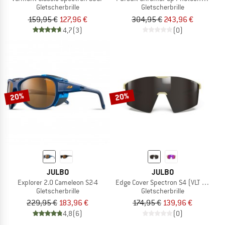
Gletscherbrille
Gletscherbrille
159,95 €
127,96 €
304,95 €
243,96 €
4,7
(3)
(0)
20%
20%
JULBO
JULBO
Explorer 2.0 Cameleon S2-4
Edge Cover Spectron S4 (VLT 5%)
Gletscherbrille
Gletscherbrille
229,95 €
183,96 €
174,95 €
139,96 €
4,8
(6)
(0)