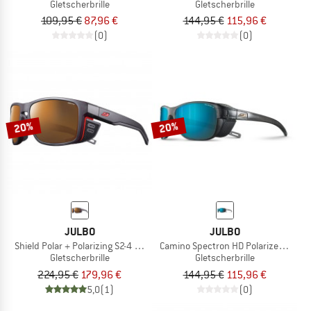
Gletscherbrille
Gletscherbrille
109,95 €
87,96 €
144,95 €
115,96 €
(0)
(0)
20%
20%
JULBO
JULBO
Shield Polar + Polarizing S2-4 (VLT 5-20%)
Camino Spectron HD Polarized S3
Gletscherbrille
Gletscherbrille
224,95 €
179,96 €
144,95 €
115,96 €
5,0
(1)
(0)