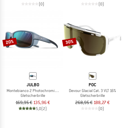
(0)
(0)
20%
30%
JULBO
POC
Montebianco 2 Photochromic S 2-4 (VLT 7-35%)
Devour Glacial Cat. 3 VLT 16%
Gletscherbrille
Gletscherbrille
169,95 €
135,96 €
268,95 €
188,27 €
5,0
(2)
(0)