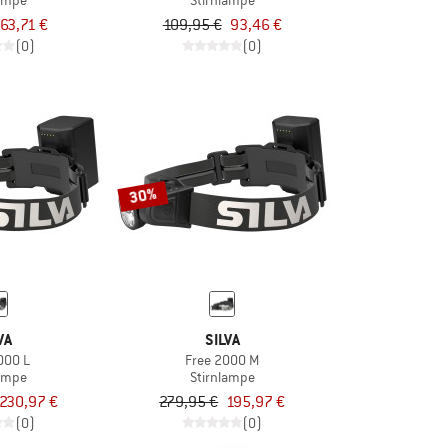
lampe
Stirnlampe
63,71 €
109,95 €
93,46 €
(0)
(0)
30%
VA
SILVA
000 L
Free 2000 M
lampe
Stirnlampe
230,97 €
279,95 €
195,97 €
(0)
(0)