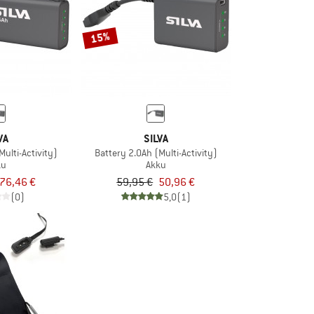
15%
VA
SILVA
Multi-Activity)
Battery 2.0Ah (Multi-Activity)
ku
Akku
76,46 €
59,95 €
50,96 €
(0)
5,0
(1)