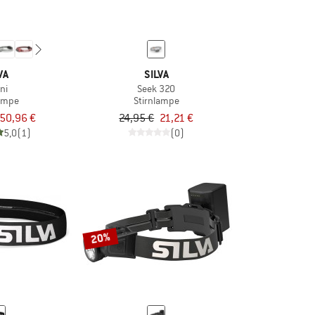
VA
SILVA
ni
Seek 320
lampe
Stirnlampe
50,96 €
24,95 €
21,21 €
5,0
(1)
(0)
20%