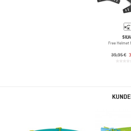
SILV
Free Helmet 
39,95 €
3
KUNDEN