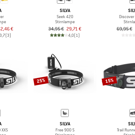
A
SILVA
SIL
ver
Seek 420
Discover
ampe
Stirnlampe
Stirn
2,46 €
34,95 €
29,71 €
69,95 €
3,7
(3)
4,0
(1)
25%
15%
A
SILVA
SIL
0 XXS
Free 900 S
Trail Runn