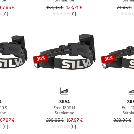
ampe
Stirnlampe
Stirn
107,96 €
164,95 €
123,71 €
74,95 €
(0)
(0)
30%
30%
A
SILVA
SIL
00 S
Free 1200 M
Free 2
ampe
Stirnlampe
Stirn
167,97 €
239,95 €
167,97 €
329,95 €
(0)
(0)