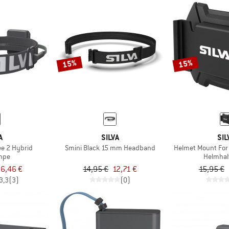
15%
15%
A
SILVA
SIL
ee 2 Hybrid
Smini Black 15 mm Headband
Helmet Mount For 
ampe
Helmhal
6,46 €
14,95 €
12,71 €
15,95 €
3,3
(3)
(0)