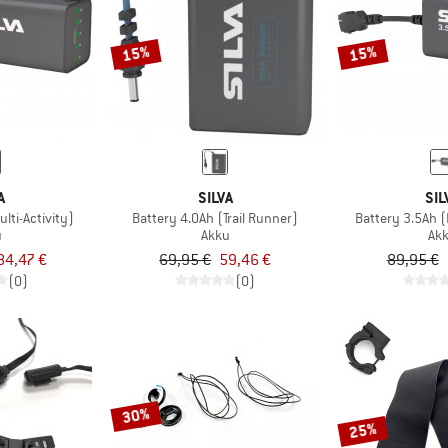
15%
15%
A
SILVA
SIL
lti-Activity)
Battery 4.0Ah (Trail Runner)
Battery 3.5Ah (
u
Akku
Ak
84,47 €
69,95 €
59,46 €
89,95 €
(0)
(0)
30%
25%