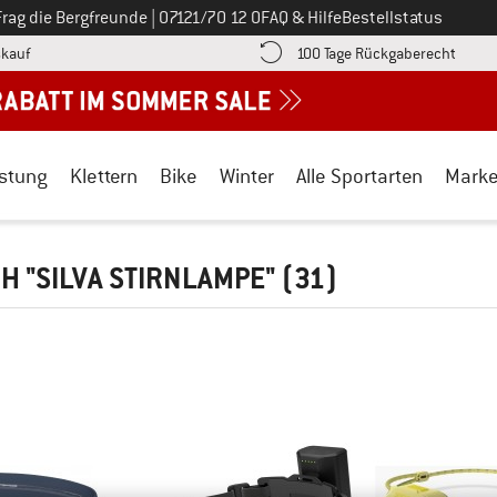
Ruf uns an unter
Frag die Bergfreunde
|
07121/70 12 0
FAQ & Hilfe
Bestellstatus
Finde die Zahlungs-Infos hier! Öffnet sich in einer Infobox
Gehe h
kauf
100 Tage Rückgaberecht
stung
Klettern
Bike
Winter
Alle Sportarten
Mark
H "SILVA STIRNLAMPE"
(31)