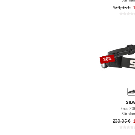
Stirnl
134,95 €
30%
SILV
Free 20
Stirnl
239,95 €