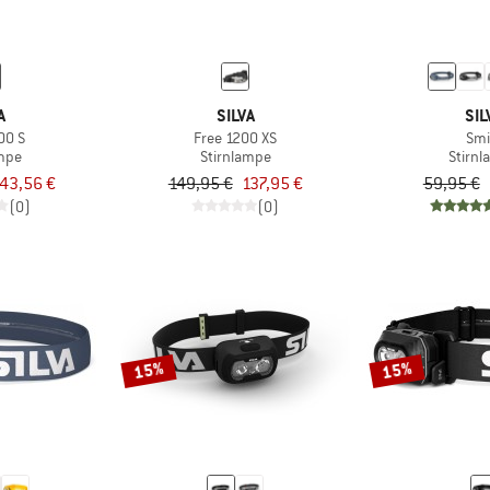
A
SILVA
SIL
00 S
Free 1200 XS
Smi
ampe
Stirnlampe
Stirn
43,56 €
149,95 €
137,95 €
59,95 €
(0)
(0)
15%
15%