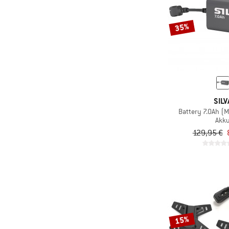
35%
SILV
Battery 7.0Ah (Mu
Akk
129,95 €
15%