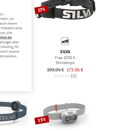
13%
 zu
erkehr, um
 auch unsere
rittländern ohne
von „Alle
ahme der
tellungen aber
reiwillig, für
VA
SILVA
ereich unserer
dstransfers,
 Fly
Free 1200 S
lampe
Stirnlampe
38,21 €
199,95 €
173,96 €
5,0
(3)
(0)
15%