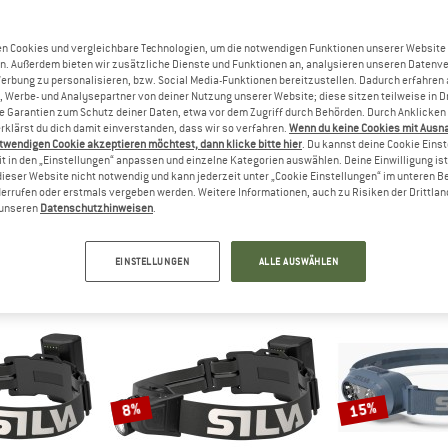
15%
13%
n Cookies und vergleichbare Technologien, um die notwendigen Funktionen unserer Website
n. Außerdem bieten wir zusätzliche Dienste und Funktionen an, analysieren unseren Datenv
Werbung zu personalisieren, bzw. Social Media-Funktionen bereitzustellen. Dadurch erfahren
, Werbe- und Analysepartner von deiner Nutzung unserer Website; diese sitzen teilweise in D
Garantien zum Schutz deiner Daten, etwa vor dem Zugriff durch Behörden. Durch Anklicken 
rklärst du dich damit einverstanden, dass wir so verfahren.
Wenn du keine Cookies mit Ausn
twendigen Cookie akzeptieren möchtest, dann klicke bitte hier
. Du kannst deine Cookie Eins
t in den „Einstellungen“ anpassen und einzelne Kategorien auswählen. Deine Einwilligung ist f
A
SILVA
SIL
dieser Website nicht notwendig und kann jederzeit unter „Cookie Einstellungen“ im unteren B
errufen oder erstmals vergeben werden. Weitere Informationen, auch zu Risiken der Drittlan
e 5
Free 3000 M
Smini
n unseren
Datenschutzhinweisen
.
ampe
Stirnlampe
Stirn
67,96 €
329,95 €
287,06 €
44,95 €
5,0
(4)
(0)
EINSTELLUNGEN
ALLE AUSWÄHLEN
15%
8%