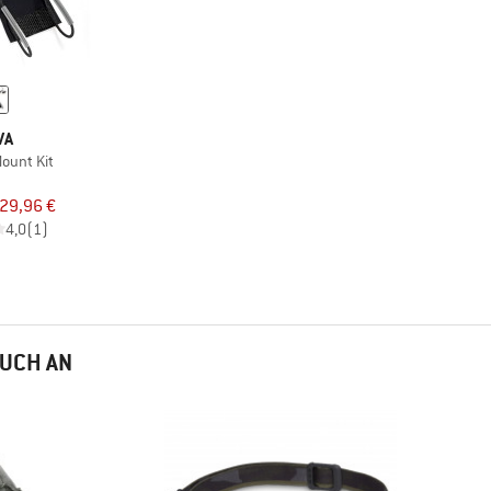
VA
Mount Kit
29,96 €
4,0
(1)
AUCH AN