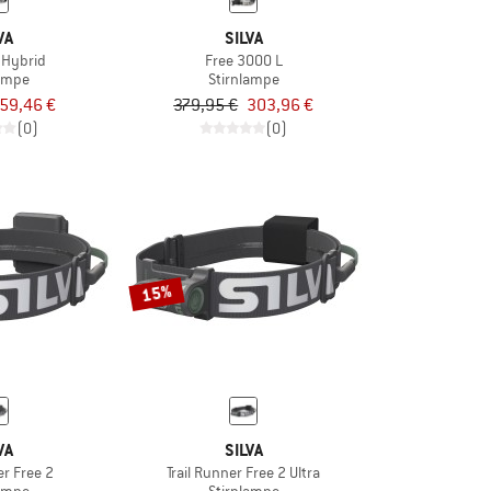
VA
SILVA
 Hybrid
Free 3000 L
lampe
Stirnlampe
59,46 €
379,95 €
303,96 €
(0)
(0)
15%
VA
SILVA
er Free 2
Trail Runner Free 2 Ultra