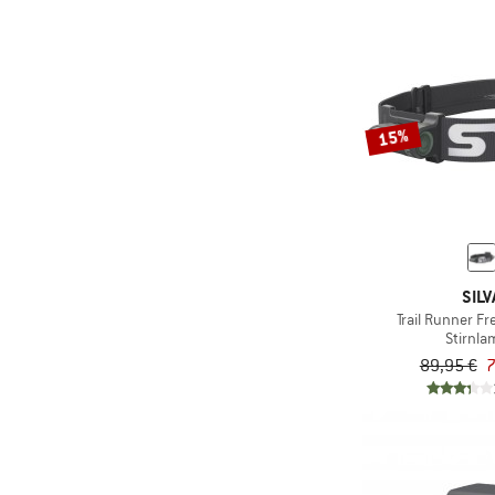
15%
SILV
Trail Runner Fr
Stirnl
89,95 €
7