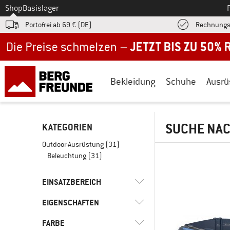
Zum
Shop
Basislager
Portofrei ab 69 € (DE)
Rechnungs
Jetzt bis zu 50% Rabatt im Sommer Sale
Bekleidung
Schuhe
Ausrü
SUCHE NAC
KATEGORIEN
Outdoor-Ausrüstung
(31)
Beleuchtung
(31)
EINSATZBEREICH
EIGENSCHAFTEN
(4)
Bergsport
(3)
Bike
FARBE
(16)
Akkubetrieb