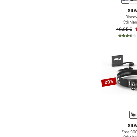
SILV
Disco
Stirnl
49,95 €
4
20%
SILV
Free 90