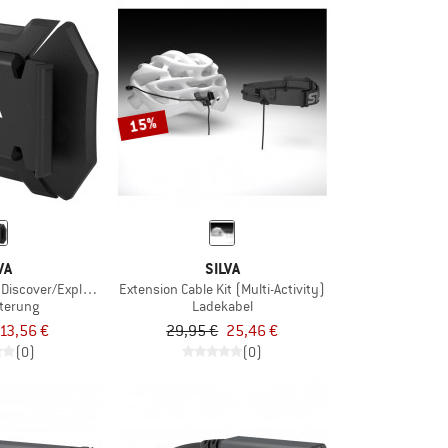
15%
VA
SILVA
Discover/Explore 5
Extension Cable Kit (Multi-Activity)
terung
Ladekabel
13,56 €
29,95 €
25,46 €
(0)
(0)