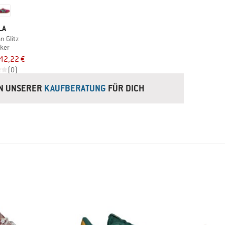
LA
an Glitz
ker
42,22 €
(0)
IN UNSERER
KAUFBERATUNG
FÜR DICH