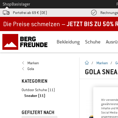
Zum
Shop
Basislager
Portofrei ab 69 € (DE)
Rechnungs
Jetzt bis zu 50% Rabatt im Sommer Sale
Bekleidung
Schuhe
Ausrü
Startseite
Marken
/
Marken
/
G
Gola
GOLA SNEA
KATEGORIEN
Outdoor Schuhe
(11)
Sneaker
(11)
Wir verwende
gewährleiste
Inhalte und 
GEFILTERT NACH
Social Media-
angemessene 