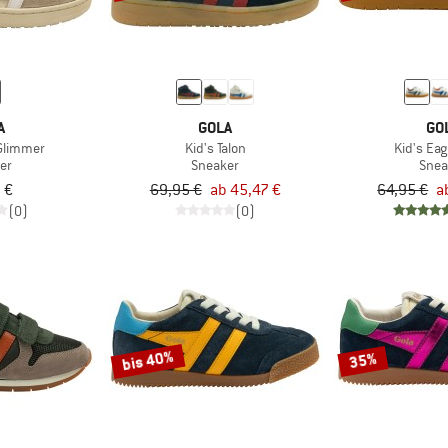
A
GOLA
GO
 Glimmer
Kid's Talon
Kid's Eag
er
Sneaker
Snea
 €
69,95 €
ab 45,47 €
64,95 €
a
(0)
(0)
bis 40%
35%