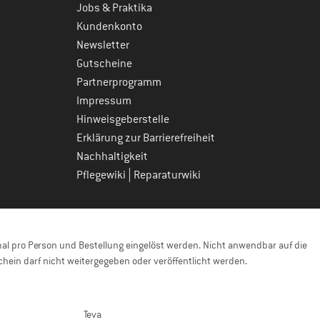
Jobs & Praktika
Kundenkonto
Newsletter
Gutscheine
Partnerprogramm
Impressum
Hinweisgeberstelle
Erklärung zur Barrierefreiheit
Nachhaltigkeit
|
Pflegewiki
Reparaturwiki
l pro Person und Bestellung eingelöst werden. Nicht anwendbar auf die
hein darf nicht weitergegeben oder veröffentlicht werden.
Teva