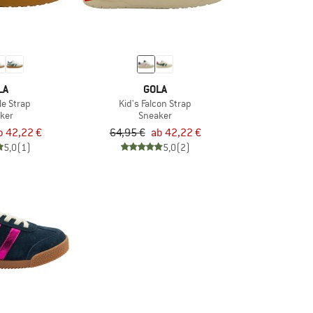
LA
GOLA
le Strap
Kid's Falcon Strap
ker
Sneaker
b 42,22 €
64,95 €
ab 42,22 €
5,0
(1)
5,0
(2)