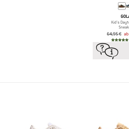
(3)
Timberland
(2)
Trollkids
GOL
Kid's Day
(6)
Vans
Sneak
(1)
Viking
64,95 €
ab