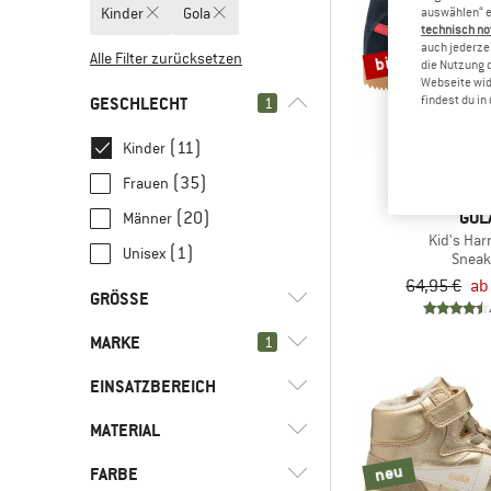
Kinder
Gola
auswählen“ e
technisch no
auch jederzei
bis 40%
Alle Filter zurücksetzen
die Nutzung 
Webseite wid
GESCHLECHT
findest du i
1
(11)
Kinder
(35)
Frauen
GOL
(20)
Männer
Kid's Harr
(1)
Unisex
Sneak
64,95 €
ab
GRÖSSE
MARKE
1
26
27
28
29
30
EINSATZBEREICH
31
32
33
34
34,5
MATERIAL
(11)
Alltag
35
36
37
(11)
Freizeit
neu
(11)
Gola
FARBE
(1)
Kunstleder