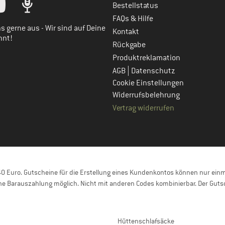
Bestellstatus
FAQs & Hilfe
s gerne aus - Wir sind auf Deine
Kontakt
nnt!
Rückgabe
Produktreklamation
|
AGB
Datenschutz
Cookie Einstellungen
Widerrufsbelehrung
Vertrag widerrufen
 Euro. Gutscheine für die Erstellung eines Kundenkontos können nur einma
e Barauszahlung möglich. Nicht mit anderen Codes kombinierbar. Der Gutsc
Hüttenschlafsäcke