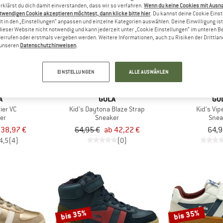
rklärst du dich damit einverstanden, dass wir so verfahren.
Wenn du keine Cookies mit Ausn
twendigen Cookie akzeptieren möchtest, dann klicke bitte hier
. Du kannst deine Cookie Eins
t in den „Einstellungen“ anpassen und einzelne Kategorien auswählen. Deine Einwilligung ist f
bis 35%
neu
dieser Website nicht notwendig und kann jederzeit unter „Cookie Einstellungen“ im unteren B
errufen oder erstmals vergeben werden. Weitere Informationen, auch zu Risiken der Drittlan
n unseren
Datenschutzhinweisen
.
EINSTELLUNGEN
ALLE AUSWÄHLEN
A
GOLA
GO
ier VC
Kid's Daytona Blaze Strap
Kid's Vip
er
Sneaker
Snea
 38,97 €
64,95 €
ab 42,22 €
64,9
4,5
(4)
(0)
bis 35%
bis 35%