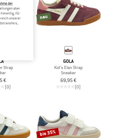
ahme der
tellungen aber
reiwillig, für
neu
ereich unserer
dstransfers,
LA
GOLA
er Strap
Kid's Elan Strap
ker
Sneaker
5 €
69,95 €
(0)
(0)
bis 35%