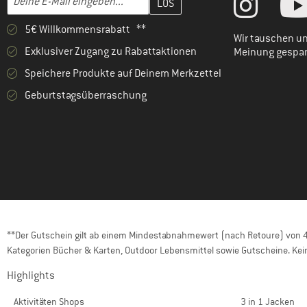
5€ Willkommensrabatt **
Wir tauschen un
Exklusiver Zugang zu Rabattaktionen
Meinung gespa
Speichere Produkte auf Deinem Merkzettel
Geburtstagsüberraschung
**Der Gutschein gilt ab einem Mindestabnahmewert (nach Retoure) von 40
Kategorien Bücher & Karten, Outdoor Lebensmittel sowie Gutscheine. Kein
Highlights
Aktivitäten Shops
3 in 1 Jacken