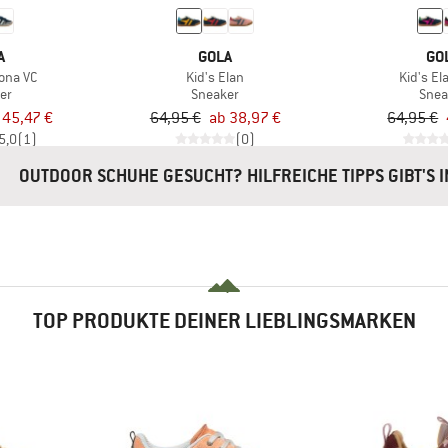
A
GOLA
GO
tona VC
Kid's Elan
Kid's El
er
Sneaker
Snea
 45,47 €
64,95 €
ab 38,97 €
64,95 €
5,0
(1)
(0)
OUTDOOR SCHUHE GESUCHT? HILFREICHE TIPPS GIBT'S 
TOP PRODUKTE DEINER LIEBLINGSMARKEN