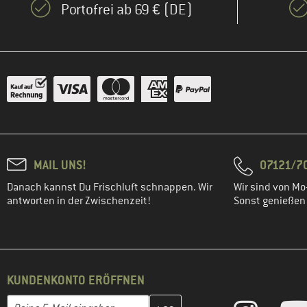
Portofrei ab 69 € (DE)
MAIL UNS!
07121/70
Danach kannst Du Frischluft schnappen. Wir
Wir sind von Mo-
antworten in der Zwischenzeit!
Sonst genießen w
KUNDENKONTO ERÖFFNEN
Gib hier deine E-Mail-Adresse ein und erstelle im nächsten Schri
E-Mail-Adresse