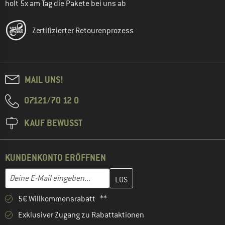
holt 5x am Tag die Pakete bei uns ab
Zertifizierter Retourenprozess
MAIL UNS!
07121/70 12 0
KAUF BEWUSST
KUNDENKONTO ERÖFFNEN
Gib hier deine E-Mail-Adresse ein und erstelle im nächsten Schri
E-Mail-Adresse
5€ Willkommensrabatt **
Exklusiver Zugang zu Rabattaktionen