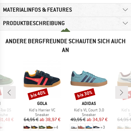
MATERIALINFOS & FEATURES
PRODUKTBESCHREIBUNG
ANDERE BERGFREUNDE SCHAUTEN SICH AUCH
AN
bis 40%
bis 30%
bis
Rabatt
Rabatt
Raba
KE
MARKE
MARKE
N
GOLA
ADIDAS
Artikel
Artikel
Artike
-Toe DS
Kid's Harrier VC
Kid's VL Court 3.0
Kid's
ruppe
Produktgruppe
Produktgruppe
P
huhe
Sneaker
Sneaker
S
eis
duzierter Preis
Preis
reduzierter Preis
Preis
reduzierter Preis
31,48 €
64,95 €
ab
38,97 €
49,95 €
ab
34,97 €
64,95 
+
4
+
3