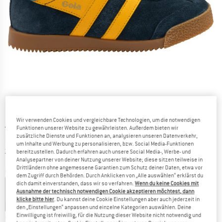
Wir verwenden Cookies und vergleichbare Technologien, um die notwendigen
Ursprünglicher Preis :
Preis:
64,95
€
Funktionen unserer Website zu gewährleisten. Außerdem bieten wir
zusätzliche Dienste und Funktionen an, analysieren unseren Datenverkehr,
38,97
€
inkl. MwSt.
um Inhalte und Werbung zu personalisieren, bzw. Social Media-Funktionen
Informationen zu den Versandkosten. Öffnet sich in ei
zzgl. Versandkosten
bereitzustellen. Dadurch erfahren auch unsere Social Media-, Werbe- und
Analysepartner von deiner Nutzung unserer Website; diese sitzen teilweise in
Drittländern ohne angemessene Garantien zum Schutz deiner Daten, etwa vor
Farbe:
Navy / Sun / Santorini
dem Zugriff durch Behörden. Durch Anklicken von „Alle auswählen“ erklärst du
dich damit einverstanden, dass wir so verfahren.
Wenn du keine Cookies mit
Ausnahme der technisch notwendigen Cookie akzeptieren möchtest, dann
klicke bitte hier
. Du kannst deine Cookie Einstellungen aber auch jederzeit in
30%
35%
40%
den „Einstellungen“ anpassen und einzelne Kategorien auswählen. Deine
Einwilligung ist freiwillig, für die Nutzung dieser Website nicht notwendig und
Größe wählen: