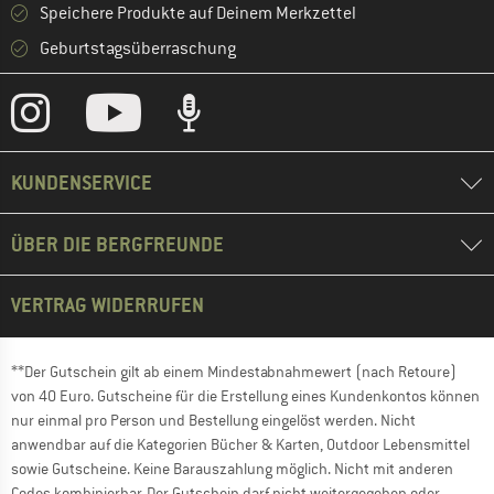
Speichere Produkte auf Deinem Merkzettel
Geburtstagsüberraschung
KUNDENSERVICE
ÜBER DIE BERGFREUNDE
VERTRAG WIDERRUFEN
**Der Gutschein gilt ab einem Mindestabnahmewert (nach Retoure)
von 40 Euro. Gutscheine für die Erstellung eines Kundenkontos können
nur einmal pro Person und Bestellung eingelöst werden. Nicht
anwendbar auf die Kategorien Bücher & Karten, Outdoor Lebensmittel
sowie Gutscheine. Keine Barauszahlung möglich. Nicht mit anderen
Codes kombinierbar. Der Gutschein darf nicht weitergegeben oder