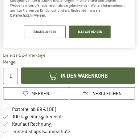
kann jederzeit unter „Cookie Einstellungen“ im unteren Bereich unserer
Webseite widerrufen oder erstmals vergeben werden. Weitere Informationen,
UK
8K
UK
9K
UK
10K
UK
11K
UK
11,5K
auch zu Risiken der Drittlandstransfers, findest du in unseren
Datenschutzhinweisen
.
UK
12K
UK
13K
UK
1
UK
2
UK
2,5
UK
3
EINSTELLUNGEN
ALLE AUSWÄHLEN
UK
4
Größentabelle
Der Link öffnet sich in einer Infobox und beinhaltet
Lieferzeit: 2-4 Werktage
Menge:
IN DEN WARENKORB
MERKEN
VERGLEICHEN
Finde mehr Informationen zu den Versan
Portofrei ab 69 € (DE)
Gehe hier zu den Rückgabe-Richtlinie
100 Tage Rückgaberecht
Finde die Zahlungs-Infos hier! Öffnet sich 
Kauf auf Rechnung
Finde alle Infos hier!
Trusted Shops Käuferschutz