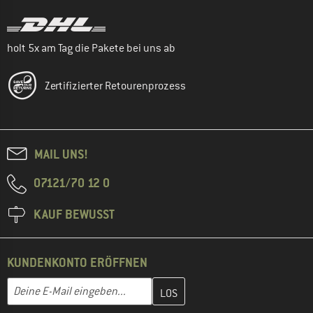
holt 5x am Tag die Pakete bei uns ab
Zertifizierter Retourenprozess
MAIL UNS!
07121/70 12 0
KAUF BEWUSST
KUNDENKONTO ERÖFFNEN
Gib hier deine E-Mail-Adresse ein und erstelle im nächsten Schri
Deine E-Mail eingeben...