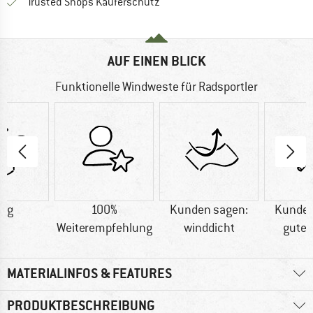
Finde alle Infos hier!
Trusted Shops Käuferschutz
AUF EINEN BLICK
Funktionelle Windweste für Radsportler
6 g
100%
Kunden sagen:
Kunden
Weiterempfehlung
winddicht
gute 
MATERIALINFOS & FEATURES
PRODUKTBESCHREIBUNG