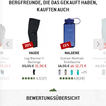
BERGFREUNDE, DIE DAS GEKAUFT HABEN,
KAUFTEN AUCH
bis
20%
15%
Rabatt
Rabatt
Raba
MARKE
MARKE
M
OX
VAUDE
NALGENE
C
Artikel
Artikel
Artikel
t Glove
Leg Warmer II
Sustain Weithals
Calanques 
gruppe
Produktgruppe
Produktgruppe
P
uhe
Beinlinge
Trinkflasche
T
eis
duzierter Preis
Preis
reduzierter Preis
Preis
reduzierter Preis
28,18 €
39,95 €
31,96 €
14,95 €
ab
12,71 €
44,95 
+
25
,4
(
52
)
4,5
(
17
)
4,8
(
28
)
BEWERTUNGSÜBERSICHT