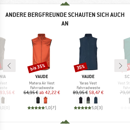
ANDERE BERGFREUNDE SCHAUTEN SICH AUCH
AN
bis 35%
35%
15
Rabatt
Rabatt
Raba
MARKE
MARKE
MA
NIA
VAUDE
VAUDE
SC
Artikel
Artikel
Artikel
 Vest
Matera Air Vest
Yaras Vest
Vest S
ruppe
Produktgruppe
Produktgruppe
Pro
este
Fahrradweste
Fahrradweste
Fah
eis
duzierter Preis
Preis
reduzierter Preis
Preis
reduzierter Preis
93,56 €
64,95 €
ab
42,22 €
89,95 €
58,47 €
79,9
0,0
(
0
)
5,0
(
7
)
5,0
(
3
)