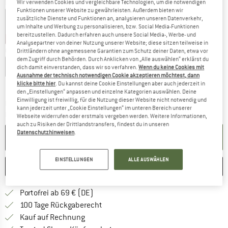
Farbe:
Purple Ash
Wir verwenden Cookies und vergleichbare Technologien, um die notwendigen
Funktionen unserer Website zu gewährleisten. Außerdem bieten wir
zusätzliche Dienste und Funktionen an, analysieren unseren Datenverkehr,
um Inhalte und Werbung zu personalisieren, bzw. Social Media-Funktionen
bereitzustellen. Dadurch erfahren auch unsere Social Media-, Werbe- und
35%
35%
35%
Analysepartner von deiner Nutzung unserer Website; diese sitzen teilweise in
Größe wählen:
Drittländern ohne angemessene Garantien zum Schutz deiner Daten, etwa vor
dem Zugriff durch Behörden. Durch Anklicken von „Alle auswählen“ erklärst du
S
M
L
XL
XXL
dich damit einverstanden, dass wir so verfahren.
Wenn du keine Cookies mit
Ausnahme der technisch notwendigen Cookie akzeptieren möchtest, dann
Größentabelle
klicke bitte hier
. Du kannst deine Cookie Einstellungen aber auch jederzeit in
den „Einstellungen“ anpassen und einzelne Kategorien auswählen. Deine
Einwilligung ist freiwillig, für die Nutzung dieser Website nicht notwendig und
Der Link öffnet sich in einer Infobox und beinhaltet
Lieferzeit: 2-4 Werktage
kann jederzeit unter „Cookie Einstellungen“ im unteren Bereich unserer
Menge:
Webseite widerrufen oder erstmals vergeben werden. Weitere Informationen,
auch zu Risiken der Drittlandstransfers, findest du in unseren
Datenschutzhinweisen
.
IN DEN WARENKORB
EINSTELLUNGEN
ALLE AUSWÄHLEN
MERKEN
VERGLEICHEN
Finde mehr Informationen zu den Versan
Portofrei ab 69 € (DE)
Gehe hier zu den Rückgabe-Richtlinie
100 Tage Rückgaberecht
Finde die Zahlungs-Infos hier! Öffnet sich 
Kauf auf Rechnung