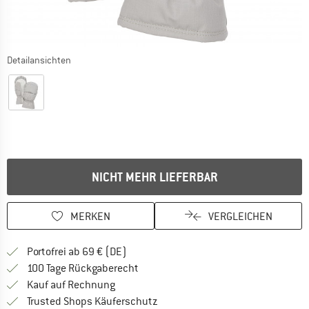
Detailansichten
NICHT MEHR LIEFERBAR
MERKEN
VERGLEICHEN
Finde mehr Informationen zu den Versan
Portofrei ab 69 € (DE)
Gehe hier zu den Rückgabe-Richtlinie
100 Tage Rückgaberecht
Finde die Zahlungs-Infos hier! Öffnet sich 
Kauf auf Rechnung
Finde alle Infos hier!
Trusted Shops Käuferschutz