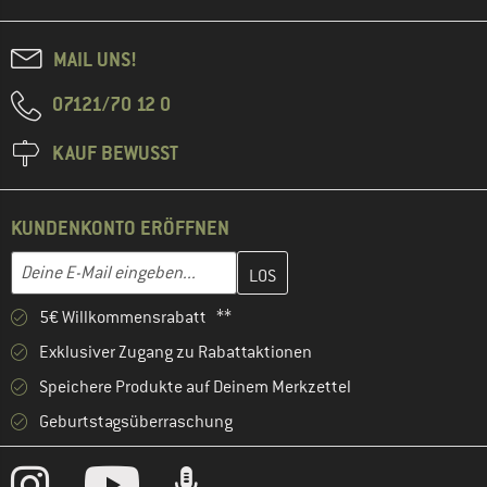
MAIL UNS!
07121/70 12 0
KAUF BEWUSST
KUNDENKONTO ERÖFFNEN
Gib hier deine E-Mail-Adresse ein und erstelle im nächsten Schri
E-Mail-Adresse
5€ Willkommensrabatt **
Exklusiver Zugang zu Rabattaktionen
Speichere Produkte auf Deinem Merkzettel
Geburtstagsüberraschung