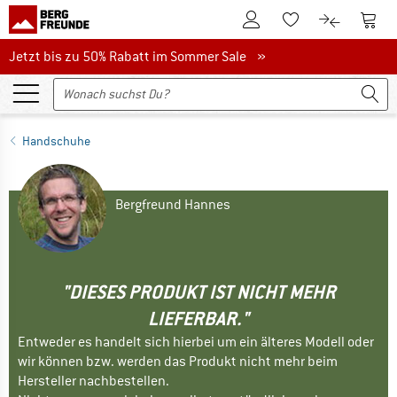
Zum Kundenkonto
Zum 
Zum Merkzettel.
Zum Produk
Jetzt bis zu 50% Rabatt im Sommer Sale
Jetzt bis zu 50% Rabatt im Sommer Sale »
Handschuhe
Bergfreund Hannes
"DIESES PRODUKT IST NICHT MEHR
LIEFERBAR."
Entweder es handelt sich hierbei um ein älteres Modell oder
wir können bzw. werden das Produkt nicht mehr beim
Hersteller nachbestellen.