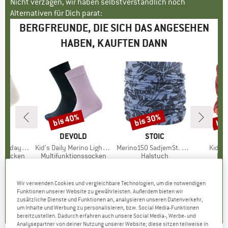
Nicht verzagen, wir haben selbstverständlich noch
Alternativen für Dich parat:
BERGFREUNDE, DIE SICH DAS ANGESEHEN
HABEN, KAUFTEN DANN
bis 40%
bis 30%
bis
Rabatt
Rabatt
Raba
KE
C
MARKE
DEVOLD
MARKE
STOIC
 Socks Striped
Artikel
Kid's Daily Merino Light Sock 2-Pack
Artikel
Merino150 SadjemSt. Neckwarmer
Artikel
Kid's 
pe
nssocken
Produktgruppe
Multifunktionssocken
Produktgruppe
Halstuch
Pro
Ha
eis
duzierter Preis
5,09 €
14,95 €
ab
Preis
reduzierter Preis
8,97 €
24,95 €
ab
Preis
reduzierter Preis
17,47 €
27,95 
+
13
Wir verwenden Cookies und vergleichbare Technologien, um die notwendigen
5,0
(
3
)
4,8
(
4
)
4,8
(
11
)
Funktionen unserer Website zu gewährleisten. Außerdem bieten wir
zusätzliche Dienste und Funktionen an, analysieren unseren Datenverkehr,
um Inhalte und Werbung zu personalisieren, bzw. Social Media-Funktionen
bereitzustellen. Dadurch erfahren auch unsere Social Media-, Werbe- und
Analysepartner von deiner Nutzung unserer Website; diese sitzen teilweise in