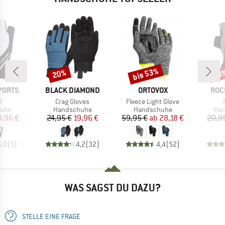
bis 53%
20%
20
Rabatt
Rabatt
Raba
MARKE
MARKE
MAR
PORTS
BLACK DIAMOND
ORTOVOX
ROC
Artikel
Artikel
A
2
Crag Gloves
Fleece Light Glove
gruppe
Produktgruppe
Produktgruppe
Pro
uhe
Handschuhe
Handschuhe
Ha
eis
duzierter Preis
Preis
reduzierter Preis
Preis
reduzierter Preis
9,96 €
24,95 €
19,96 €
59,95 €
ab
28,18 €
20,9
5,0
(
3
)
4,2
(
32
)
4,4
(
52
)
WAS SAGST DU DAZU?
STELLE EINE FRAGE