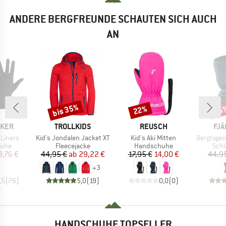
ANDERE BERGFREUNDE SCHAUTEN SICH AUCH
AN
bis 35%
22%
15
Rabatt
Rabatt
Raba
MARKE
MARKE
MA
AKER
TROLLKIDS
REUSCH
FJÄ
Artikel
Artikel
Artikel
 Liners
Kid's Jondalen Jacket XT
Kid's Aki Mitten
Bergtagen Me
gruppe
Produktgruppe
Produktgruppe
Prod
uhe
Fleecejacke
Handschuhe
Schl
eis
duzierter Preis
Preis
reduzierter Preis
Preis
reduzierter Preis
8,76 €
44,95 €
ab
29,22 €
17,95 €
14,00 €
44,9
+
3
,5
(
76
)
5,0
(
19
)
0,0
(
0
)
HANDSCHUHE TOPSELLER