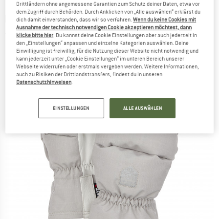
Drittländern ohne angemessene Garantien zum Schutz deiner Daten, etwa vor
dem Zugriff durch Behörden. Durch Anklicken von „Alle auswählen“ erklärst du
HESTRA
-
Kid's Foss Mitt - Handschuhe
dich damit einverstanden, dass wir so verfahren.
Wenn du keine Cookies mit
Ausnahme der technisch notwendigen Cookie akzeptieren möchtest, dann
(0)
klicke bitte hier
. Du kannst deine Cookie Einstellungen aber auch jederzeit in
den „Einstellungen“ anpassen und einzelne Kategorien auswählen. Deine
Einwilligung ist freiwillig, für die Nutzung dieser Website nicht notwendig und
kann jederzeit unter „Cookie Einstellungen“ im unteren Bereich unserer
Webseite widerrufen oder erstmals vergeben werden. Weitere Informationen,
auch zu Risiken der Drittlandstransfers, findest du in unseren
Datenschutzhinweisen
.
EINSTELLUNGEN
ALLE AUSWÄHLEN