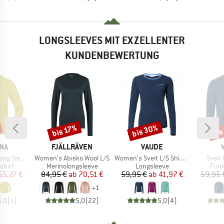
LONGSLEEVES MIT EXZELLENTER
KUNDENBEWERTUNG
bis 30%
bis
bis 17%
Rabatt
Rabatt
Raba
MARKE
MARKE
NA
FJÄLLRÄVEN
VAUDE
Artikel
Artikel
Artike
g Sleeve
Women's Abisko Wool L/S
Women's Sveit L/S Shirt II
Sveit 
ruppe
Produktgruppe
Produktgruppe
Prod
shirt
Merinolongsleeve
Longsleeve
Funk
eis
duzierter Preis
Preis
reduzierter Preis
Preis
reduzierter Preis
55,27 €
84,95 €
ab
70,51 €
59,95 €
ab
41,97 €
59,95 
+
1
5,0
(
1
)
5,0
(
22
)
5,0
(
4
)