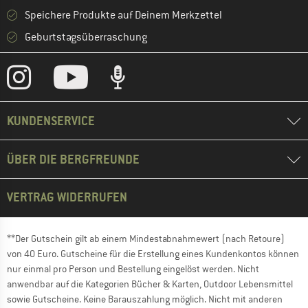
Speichere Produkte auf Deinem Merkzettel
Geburtstagsüberraschung
KUNDENSERVICE
ÜBER DIE BERGFREUNDE
VERTRAG WIDERRUFEN
**Der Gutschein gilt ab einem Mindestabnahmewert (nach Retoure)
von 40 Euro. Gutscheine für die Erstellung eines Kundenkontos können
nur einmal pro Person und Bestellung eingelöst werden. Nicht
anwendbar auf die Kategorien Bücher & Karten, Outdoor Lebensmittel
sowie Gutscheine. Keine Barauszahlung möglich. Nicht mit anderen