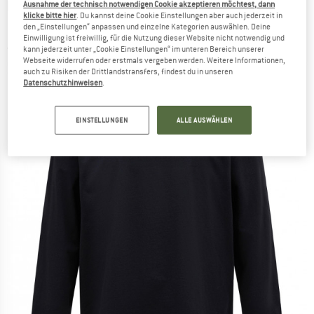
PEAK PERFORMANCE
-
Original Small Logo
Ausnahme der technisch notwendigen Cookie akzeptieren möchtest, dann
klicke bitte hier
. Du kannst deine Cookie Einstellungen aber auch jederzeit in
L/S - Longsleeve
den „Einstellungen“ anpassen und einzelne Kategorien auswählen. Deine
Einwilligung ist freiwillig, für die Nutzung dieser Website nicht notwendig und
(0)
kann jederzeit unter „Cookie Einstellungen“ im unteren Bereich unserer
Webseite widerrufen oder erstmals vergeben werden. Weitere Informationen,
auch zu Risiken der Drittlandstransfers, findest du in unseren
Datenschutzhinweisen
.
EINSTELLUNGEN
ALLE AUSWÄHLEN