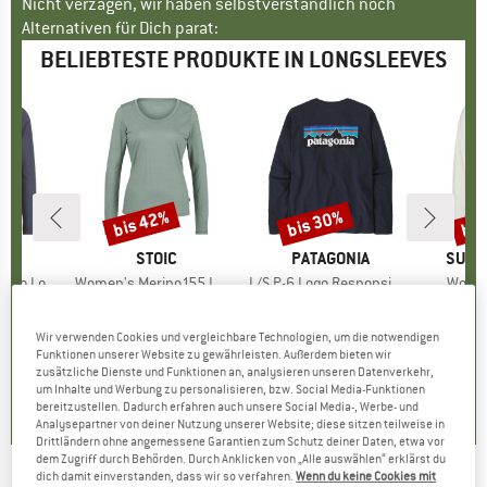
Nicht verzagen, wir haben selbstverständlich noch
Alternativen für Dich parat:
BELIEBTESTE PRODUKTE IN LONGSLEEVES
bis 42%
bis 30%
bis
Rabatt
Rabatt
Raba
KE
C
MARKE
STOIC
MARKE
PATAGONIA
MARK
SUPE
nSt. MTB L/S
Artikel
Women's Merino155 LaholmSt. L/S
Artikel
L/S P-6 Logo Responsibili-Tee
Artikel
Women
tgruppe
ot
Produktgruppe
Merinolongsleeve
Produktgruppe
Longsleeve
Prod
Meri
eis
duzierter Preis
3,63 €
99,95 €
ab
Preis
reduzierter Preis
57,97 €
54,95 €
ab
Preis
reduzierter Preis
38,47 €
89,95 
Wir verwenden Cookies und vergleichbare Technologien, um die notwendigen
+
1
Funktionen unserer Website zu gewährleisten. Außerdem bieten wir
zusätzliche Dienste und Funktionen an, analysieren unseren Datenverkehr,
5,0
(
1
)
4,0
(
1
)
4,6
(
47
)
um Inhalte und Werbung zu personalisieren, bzw. Social Media-Funktionen
bereitzustellen. Dadurch erfahren auch unsere Social Media-, Werbe- und
Analysepartner von deiner Nutzung unserer Website; diese sitzen teilweise in
Drittländern ohne angemessene Garantien zum Schutz deiner Daten, etwa vor
dem Zugriff durch Behörden. Durch Anklicken von „Alle auswählen“ erklärst du
dich damit einverstanden, dass wir so verfahren.
Wenn du keine Cookies mit