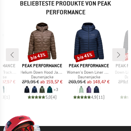
BELIEBTESTE PRODUKTE VON PEAK
PERFORMANCE
bis 43%
bis 45%
35
Rabatt
Rabatt
Raba
MARKE
MARKE
MARKE
ORMANCE
PEAK PERFORMANCE
PEAK PERFORMANCE
PEAK P
Artikel
Artikel
Artikel
ck Tights
Helium Down Hood Jacket
Women's Down Liner Hood Jacket
Down Lin
gruppe
Produktgruppe
Produktgruppe
Pro
hose
Daunenjacke
Daunenjacke
Dau
eis
duzierter Preis
Preis
reduzierter Preis
Preis
reduzierter Preis
107,97 €
279,95 €
ab
159,57 €
269,95 €
ab
148,47 €
279,9
+
3
5,0
(
1
)
5,0
(
4
)
4,9
(
11
)