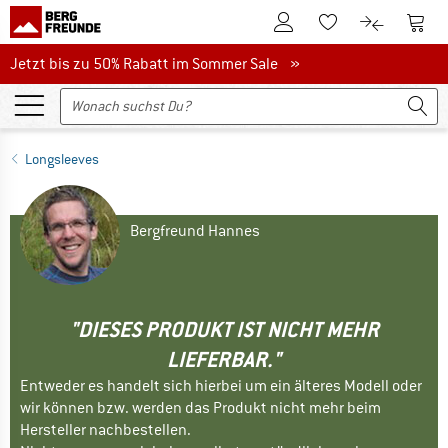
Zum Kundenkonto
Zum 
Zum Merkzettel.
Zum Produk
Jetzt bis zu 50% Rabatt im Sommer Sale
Jetzt bis zu 50% Rabatt im Sommer Sale »
Longsleeves
Bergfreund Hannes
"DIESES PRODUKT IST NICHT MEHR
LIEFERBAR."
Entweder es handelt sich hierbei um ein älteres Modell oder
wir können bzw. werden das Produkt nicht mehr beim
Hersteller nachbestellen.