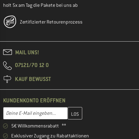
holt 5x am Tag die Pakete bei uns ab
Zertifizierter Retourenprozess
MAIL UNS!
07121/70 12 0
KAUF BEWUSST
KUNDENKONTO ERÖFFNEN
Gib hier deine E-Mail-Adresse ein und erstelle im nächsten Schri
E-Mail-Adresse
5€ Willkommensrabatt **
Exklusiver Zugang zu Rabattaktionen