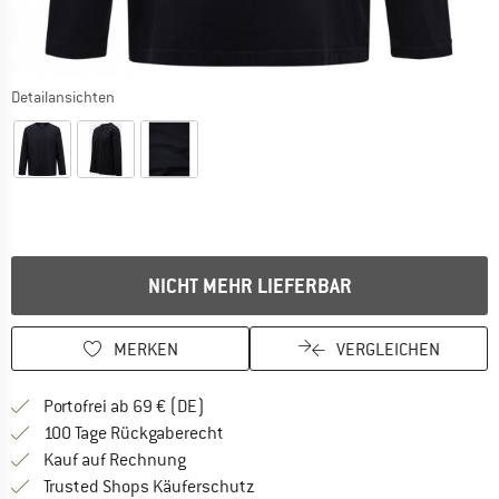
Detailansichten
NICHT MEHR LIEFERBAR
MERKEN
VERGLEICHEN
Finde mehr Informationen zu den Versan
Portofrei ab 69 € (DE)
Gehe hier zu den Rückgabe-Richtlinie
100 Tage Rückgaberecht
Finde die Zahlungs-Infos hier! Öffnet sich 
Kauf auf Rechnung
Finde alle Infos hier!
Trusted Shops Käuferschutz