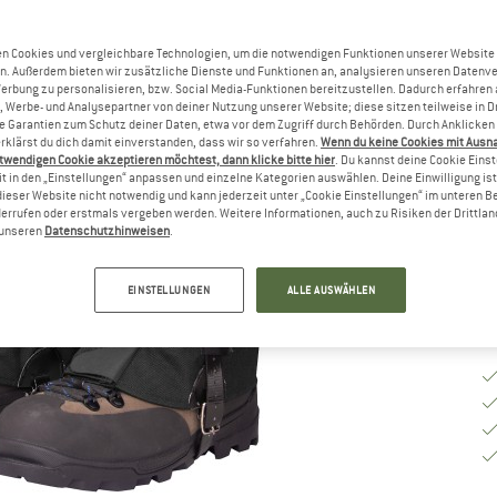
G
n Cookies und vergleichbare Technologien, um die notwendigen Funktionen unserer Website
n. Außerdem bieten wir zusätzliche Dienste und Funktionen an, analysieren unseren Datenv
Werbung zu personalisieren, bzw. Social Media-Funktionen bereitzustellen. Dadurch erfahren
, Werbe- und Analysepartner von deiner Nutzung unserer Website; diese sitzen teilweise in D
G
Garantien zum Schutz deiner Daten, etwa vor dem Zugriff durch Behörden. Durch Anklicken 
rklärst du dich damit einverstanden, dass wir so verfahren.
Wenn du keine Cookies mit Ausn
Li
twendigen Cookie akzeptieren möchtest, dann klicke bitte hier
. Du kannst deine Cookie Eins
Nu
t in den „Einstellungen“ anpassen und einzelne Kategorien auswählen. Deine Einwilligung ist f
dieser Website nicht notwendig und kann jederzeit unter „Cookie Einstellungen“ im unteren B
M
errufen oder erstmals vergeben werden. Weitere Informationen, auch zu Risiken der Drittlan
n unseren
Datenschutzhinweisen
.
EINSTELLUNGEN
ALLE AUSWÄHLEN