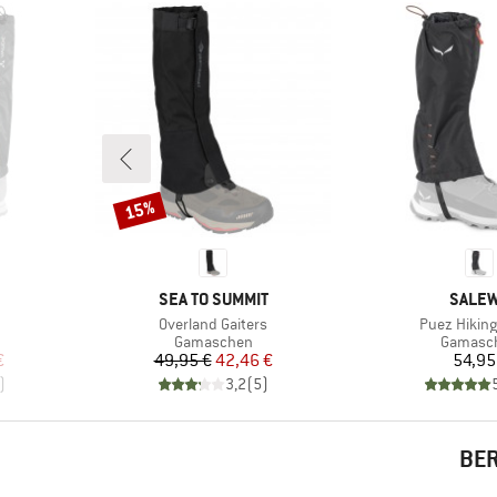
15%
Rabatt
MARKE
MARK
SEA TO SUMMIT
SALE
Artikel
Artikel
Overland Gaiters
Puez Hiking
e
Produktgruppe
Produkt
Gamaschen
Gamasc
rter Preis
Preis
reduzierter Preis
Pr
€
49,95 €
42,46 €
54,95
)
3,2
(
5
)
BER