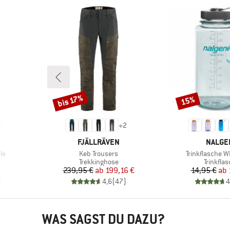
bis 17%
15%
Rabatt
Rabatt
+
2
MARKE
MARKE
FJÄLLRÄVEN
NALGE
Artikel
Artikel
le
Keb Trousers
Trinkflasche W
e
Produktgruppe
Produkt
Trekkinghose
Trinkfla
Preis
reduzierter Preis
Pr
re
239,95 €
ab
199,16 €
14,95 €
ab
)
4,6
(
47
)
4
WAS SAGST DU DAZU?