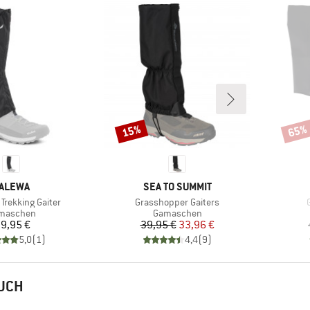
15%
65%
Rabatt
Rabat
ARKE
MARKE
ALEWA
SEA TO SUMMIT
Artikel
A
Trekking Gaiter
Grasshopper Gaiters
oduktgruppe
Produktgruppe
maschen
Gamaschen
Preis
Preis
reduzierter Preis
9,95 €
39,95 €
33,96 €
5,0
(
1
)
4,4
(
9
)
AUCH