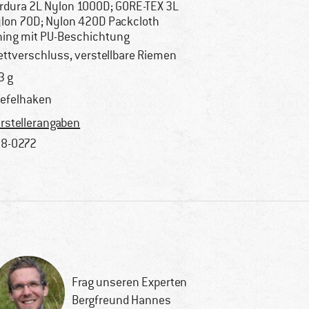
rdura 2L Nylon 1000D; GORE-TEX 3L
lon 70D; Nylon 420D Packcloth
ning mit PU-Beschichtung
ettverschluss, verstellbare Riemen
3 g
iefelhaken
rstellerangaben
8-0272
Frag unseren Experten
Bergfreund Hannes