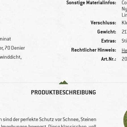
Sonstige Materialinfos:
Co
Ny
Li
Verschluss:
Kl
Gewicht:
21
minat
Extras:
St
r, 70 Denier
Rechtlicher Hinweis:
He
 winddicht,
Art.Nr.:
20
PRODUKTBESCHREIBUNG
h sind der perfekte Schutz vor Schnee, Steinen
 Umgebungen bewegst. Diese klassischen, voll