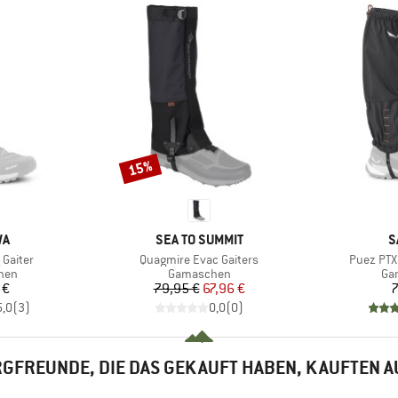
15%
Rabatt
E
MARKE
M
WA
SEA TO SUMMIT
S
Artikel
Artikel
 Gaiter
Quagmire Evac Gaiters
Puez PTX 
gruppe
Produktgruppe
Pr
hen
Gamaschen
Ga
eis
Preis
reduzierter Preis
 €
79,95 €
67,96 €
7
5,0
(
3
)
0,0
(
0
)
GFREUNDE, DIE DAS GEKAUFT HABEN, KAUFTEN 