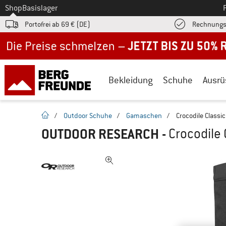
Zum
Shop
Basislager
Portofrei ab 69 € (DE)
Rechnungs
Jetzt bis zu 50% Rabatt im Sommer Sale
Bekleidung
Schuhe
Ausrü
Startseite
/
Outdoor Schuhe
/
Gamaschen
/
Crocodile Classi
OUTDOOR RESEARCH
-
Crocodile 