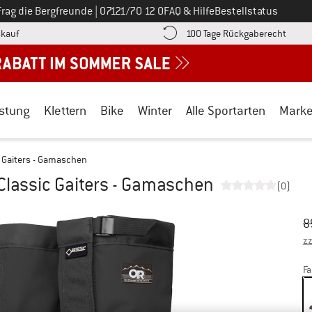
Ruf uns an unter
Frag die Bergfreunde
|
07121/70 12 0
FAQ & Hilfe
Bestellstatus
Finde die Zahlungs-Infos hier! Öffnet sich in einer Infobox
Gehe h
kauf
100 Tage Rückgaberecht
stung
Klettern
Bike
Winter
Alle Sportarten
Mark
c Gaiters - Gamaschen
Classic Gaiters - Gamaschen
(0)
Ur
Pr
8
zz
Fa