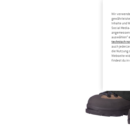
Wir verwende
gewährleiste
Inhalte und 
Social Media-
angemessene 
auswählen“ e
technisch no
auch jederzei
die Nutzung 
Webseite wid
findest du i