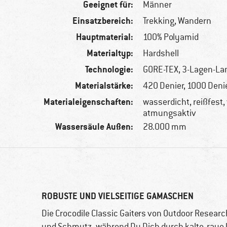
Geeignet für:
Männer
Einsatzbereich:
Trekking, Wandern
Hauptmaterial:
100% Polyamid
Materialtyp:
Hardshell
Technologie:
GORE-TEX, 3-Lagen-La
Materialstärke:
420 Denier, 1000 Denie
Materialeigenschaften:
wasserdicht, reißfest,
atmungsaktiv
Wassersäule Außen:
28.000 mm
ROBUSTE UND VIELSEITIGE GAMASCHEN
Die Crocodile Classic Gaiters von Outdoor Researc
und Schmutz, während Du Dich durch kalte, raue