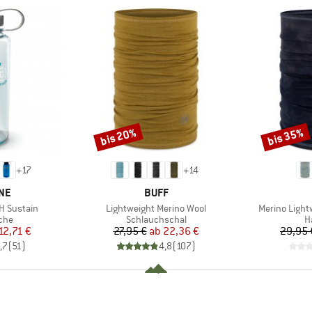
bis 20%
bis 35%
Rabatt
Rabatt
+
17
+
14
MARKE
NE
BUFF
Artikel
Artikel
H Sustain
Lightweight Merino Wool
Merino Light
gruppe
Produktgruppe
P
sche
Schlauchschal
H
eis
duzierter Preis
Preis
reduzierter Preis
12,71 €
27,95 €
ab
22,36 €
29,95 
,7
(
51
)
4,8
(
107
)