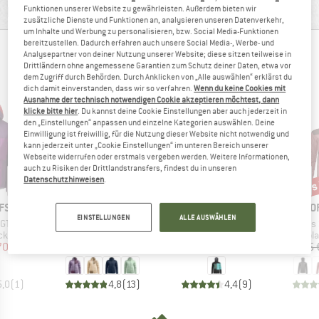
Funktionen unserer Website zu gewährleisten. Außerdem bieten wir
PRODUKTBESCHREIBUNG
zusätzliche Dienste und Funktionen an, analysieren unseren Datenverkehr,
um Inhalte und Werbung zu personalisieren, bzw. Social Media-Funktionen
bereitzustellen. Dadurch erfahren auch unsere Social Media-, Werbe- und
ANDERE BERGFREUNDE SCHAUTEN SICH AUCH
Analysepartner von deiner Nutzung unserer Website; diese sitzen teilweise in
Drittländern ohne angemessene Garantien zum Schutz deiner Daten, etwa vor
AN
dem Zugriff durch Behörden. Durch Anklicken von „Alle auswählen“ erklärst du
dich damit einverstanden, dass wir so verfahren.
Wenn du keine Cookies mit
Ausnahme der technisch notwendigen Cookie akzeptieren möchtest, dann
klicke bitte hier
. Du kannst deine Cookie Einstellungen aber auch jederzeit in
den „Einstellungen“ anpassen und einzelne Kategorien auswählen. Deine
Einwilligung ist freiwillig, für die Nutzung dieser Website nicht notwendig und
kann jederzeit unter „Cookie Einstellungen“ im unteren Bereich unserer
Webseite widerrufen oder erstmals vergeben werden. Weitere Informationen,
auch zu Risiken der Drittlandstransfers, findest du in unseren
bis 20%
bis
Datenschutzhinweisen
.
50%
Rabatt
Rabatt
Raba
MARKE
MARKE
M
FS
ORTOVOX
ORTOVOX
O
EINSTELLUNGEN
ALLE AUSWÄHLEN
Artikel
Artikel
Artikel
II Jacket
Women's Swisswool Piz Duan Jacket
Women's 3L Deep Shell Jacket
Women's Swiss
gruppe
Produktgruppe
Produktgruppe
Prod
cke
Isolationsjacke
Skijacke
Isol
eis
duzierter Preis
Preis
reduzierter Preis
Preis
reduzierter Preis
70,47 €
299,95 €
ab
239,96 €
689,95 €
344,98 €
399,95 
5,0
(
1
)
4,8
(
13
)
4,4
(
9
)