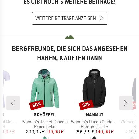
ES GIBT NOCH 5 WEITERE BEITRÄGE!
WEITERE BEITRÄGE ANZEIGEN
BERGFREUNDE, DIE SICH DAS ANGESEHEN
HABEN, KAUFTEN DANN
60%
50%
25
Rabatt
Rabatt
Raba
MARKE
MARKE
M
OX
SCHÖFFEL
MAMMUT
M
Artikel
Artikel
Artikel
Mountain
Women's Jacket Cascata
Women's Ducan Guide Hardshell Hooded Jacket
Women's Crag Har
gruppe
Produktgruppe
Produktgruppe
Pr
irt
Regenjacke
Hardshelljacke
Re
eis
duzierter Preis
Preis
reduzierter Preis
Preis
reduzierter Preis
53,97 €
299,95 €
119,98 €
299,95 €
149,98 €
249,9