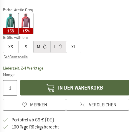
Farbe:
Arctic Grey
15%
15%
Größe wählen:
XS
S
M
L
XL
Größentabelle
Der Link öffnet sich in einer Infobox und beinhaltet
Lieferzeit: 2-4 Werktage
Menge:
IN DEN WARENKORB
MERKEN
VERGLEICHEN
Finde mehr Informationen zu den Versan
Portofrei ab 69 € (DE)
Gehe hier zu den Rückgabe-Richtlinie
100 Tage Rückgaberecht