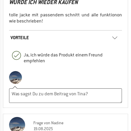
WÜRDE ICH WIEDER KAUFEN
bei schweren Rucksäcken. Genau dafür
sind sie gemacht. LG
tolle jacke mit passendem schnitt und alle funktionon
wie beschrieben!
0
0
VORTEILE
Frauke
23.08.2022 18:18
Ja, ich würde das Produkt einem Freund
Super, danke dir Simon!
empfehlen
0
0
Frage
von
Nadine
19.08.2025