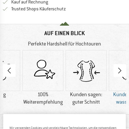
Finde die Zahlungs-Infos hier! Öffnet sich 
Kauf auf Rechnung
Finde alle Infos hier!
Trusted Shops Käuferschutz
AUF EINEN BLICK
Perfekte Hardshell für Hochtouren
8 g
100%
Kunden sagen:
Kunden
Weiterempfehlung
guter Schnitt
wasse
MATERIALINFOS & FEATURES
Wir verwenden Cookies und vergleichbare Technologien, um die notwendigen