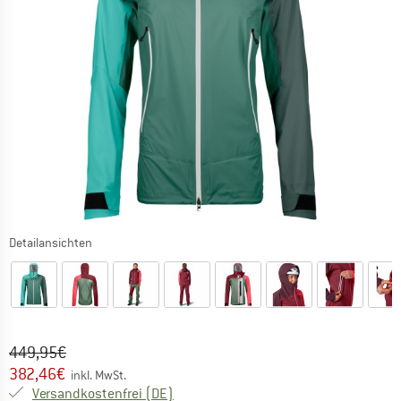
Detailansichten
Ursprünglicher Preis :
Preis:
449,95
€
382,46
€
inkl. MwSt.
Deutschland. Informationen zu den Ver
Versandkostenfrei
(DE)