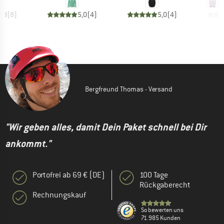
4,8
(
8
)
5,0
(
4
)
5,0
(
4
)
Bergfreund Thomas - Versand
"Wir geben alles, damit Dein Paket schnell bei Dir
ankommt."
Portofrei ab 69 € (DE)
100 Tage
Rückgaberecht
Rechnungskauf
So bewerten uns
71.985 Kunden