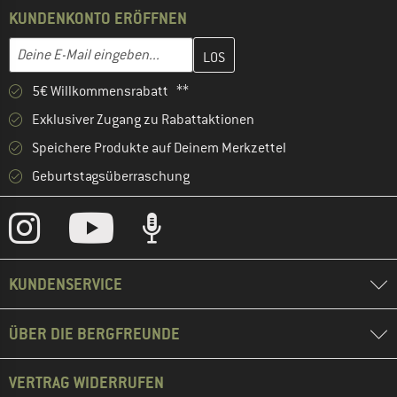
KUNDENKONTO ERÖFFNEN
Gib hier deine E-Mail-Adresse ein und erstelle im nächsten Schri
E-Mail-Adresse
5€ Willkommensrabatt **
Exklusiver Zugang zu Rabattaktionen
Speichere Produkte auf Deinem Merkzettel
Geburtstagsüberraschung
KUNDENSERVICE
ÜBER DIE BERGFREUNDE
VERTRAG WIDERRUFEN