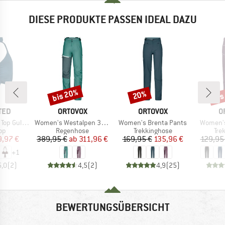
DIESE PRODUKTE PASSEN IDEAL DAZU
bis 20%
bis
20%
Rabatt
Rabatt
Raba
MARKE
MARKE
M
TED
ORTOVOX
ORTOVOX
O
Artikel
Artikel
Artikel
Gullholma
Women's Westalpen 3L Light Pants
Women's Brenta Pants
Women's
tgruppe
Produktgruppe
Produktgruppe
Pro
Top
Regenhose
Trekkinghose
Tre
eis
duzierter Preis
Preis
reduzierter Preis
Preis
reduzierter Preis
9,97 €
389,95 €
ab
311,96 €
169,95 €
135,96 €
129,95
+
1
5,0
(
2
)
4,5
(
2
)
4,9
(
25
)
BEWERTUNGSÜBERSICHT