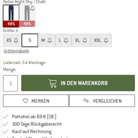
Farbe:
Night Sky / Chalk
48%
48%
Größe:
S
XS
S
M
L
XL
XXL
Größentabelle
Der Link öffnet sich in einer Infobox und beinhaltet
Lieferzeit: 2-4 Werktage
Menge:
IN DEN WARENKORB
MERKEN
VERGLEICHEN
Finde mehr Informationen zu den Versan
Portofrei ab 69 € (DE)
Gehe hier zu den Rückgabe-Richtlinie
100 Tage Rückgaberecht
Finde die Zahlungs-Infos hier! Öffnet sich 
Kauf auf Rechnung