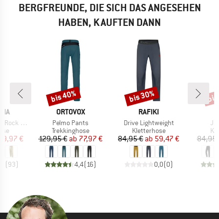
BERGFREUNDE, DIE SICH DAS ANGESEHEN
HABEN, KAUFTEN DANN
bis 40%
bis 30%
bis
Rabatt
Rabatt
Raba
MARKE
MARKE
NIA
ORTOVOX
RAFIKI
Artikel
Artikel
Art
ck Pants
Pelmo Pants
Drive Lightweight
Ja
gruppe
Produktgruppe
Produktgruppe
Pr
ose
Trekkinghose
Kletterhose
Kl
eis
duzierter Preis
Preis
reduzierter Preis
Preis
reduzierter Preis
69,97 €
129,95 €
ab
77,97 €
84,95 €
ab
59,47 €
84,95 
,6
(
93
)
4,4
(
16
)
0,0
(
0
)