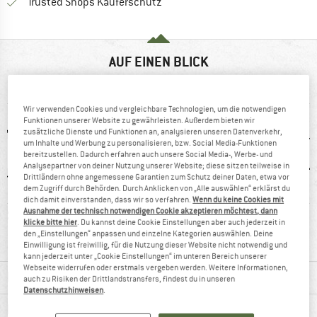
Finde alle Infos hier!
Trusted Shops Käuferschutz
AUF EINEN BLICK
Stilvolle und hochwertige Kletterhose
Wir verwenden Cookies und vergleichbare Technologien, um die notwendigen
Funktionen unserer Website zu gewährleisten. Außerdem bieten wir
zusätzliche Dienste und Funktionen an, analysieren unseren Datenverkehr,
um Inhalte und Werbung zu personalisieren, bzw. Social Media-Funktionen
bereitzustellen. Dadurch erfahren auch unsere Social Media-, Werbe- und
Analysepartner von deiner Nutzung unserer Website; diese sitzen teilweise in
Drittländern ohne angemessene Garantien zum Schutz deiner Daten, etwa vor
dem Zugriff durch Behörden. Durch Anklicken von „Alle auswählen“ erklärst du
dich damit einverstanden, dass wir so verfahren.
Wenn du keine Cookies mit
6 g
100%
Kunden sagen:
Str
Ausnahme der technisch notwendigen Cookie akzeptieren möchtest, dann
klicke bitte hier
. Du kannst deine Cookie Einstellungen aber auch jederzeit in
Weiterempfehlung
guter Schnitt
den „Einstellungen“ anpassen und einzelne Kategorien auswählen. Deine
Einwilligung ist freiwillig, für die Nutzung dieser Website nicht notwendig und
kann jederzeit unter „Cookie Einstellungen“ im unteren Bereich unserer
Webseite widerrufen oder erstmals vergeben werden. Weitere Informationen,
MATERIALINFOS & FEATURES
auch zu Risiken der Drittlandstransfers, findest du in unseren
Datenschutzhinweisen
.
PRODUKTBESCHREIBUNG