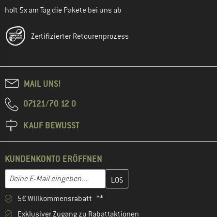
holt 5x am Tag die Pakete bei uns ab
Zertifizierter Retourenprozess
MAIL UNS!
07121/70 12 0
KAUF BEWUSST
KUNDENKONTO ERÖFFNEN
Gib hier deine E-Mail-Adresse ein und erstelle im nächsten Schri
E-Mail-Adresse
5€ Willkommensrabatt **
Exklusiver Zugang zu Rabattaktionen