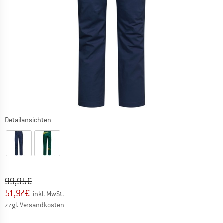
Detailansichten
Ursprünglicher Preis :
Preis:
99,95
€
51,97
€
inkl. MwSt.
Informationen zu den Versandkosten. Öffnet sich in ei
zzgl. Versandkosten