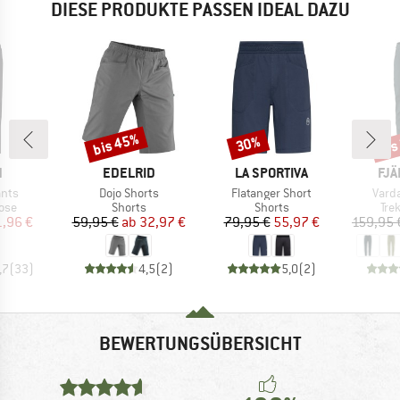
DIESE PRODUKTE PASSEN IDEAL DAZU
bis 45%
bis
30%
Rabatt
Rabatt
Raba
KE
MARKE
MARKE
MA
N
EDELRID
LA SPORTIVA
FJÄ
Artikel
Artikel
Artike
ants
Dojo Shorts
Flatanger Short
Vard
gruppe
Produktgruppe
Produktgruppe
Pro
ose
Shorts
Shorts
Tre
eis
duzierter Preis
Preis
reduzierter Preis
Preis
reduzierter Preis
1,96 €
59,95 €
ab
32,97 €
79,95 €
55,97 €
159,95 
,7
(
33
)
4,5
(
2
)
5,0
(
2
)
BEWERTUNGSÜBERSICHT