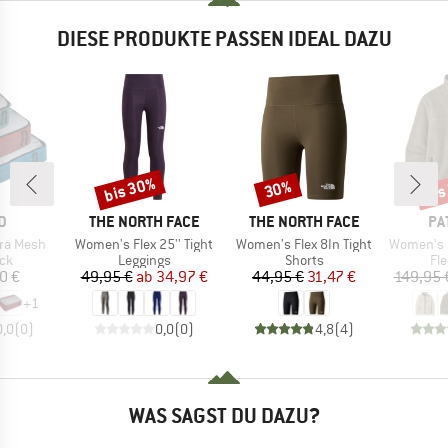
DIESE PRODUKTE PASSEN IDEAL DAZU
bis 30%
bis
30%
Rabatt
Rabatt
Raba
E
MARKE
MARKE
MA
D
THE NORTH FACE
THE NORTH FACE
PA
Artikel
Artikel
Artikel
tra Mesh
Women's Flex 25'' Tight
Women's Flex 8In Tight
Women's Ret
tgruppe
Produktgruppe
Produktgruppe
Pr
ck
Leggings
Shorts
Fl
eis
Preis
reduzierter Preis
Preis
reduzierter Preis
0 €
49,95 €
ab
34,97 €
44,95 €
31,47 €
149,95 
+
1
0,0
(
0
)
0,0
(
0
)
4,8
(
4
)
WAS SAGST DU DAZU?