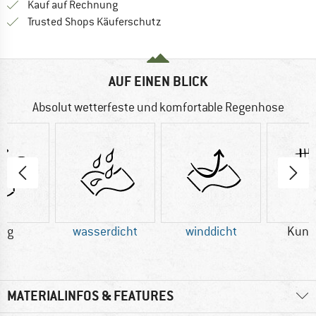
Finde die Zahlungs-Infos hier! Öffnet sich 
Kauf auf Rechnung
Finde alle Infos hier!
Trusted Shops Käuferschutz
AUF EINEN BLICK
Absolut wetterfeste und komfortable Regenhose
0 g
wasserdicht
winddicht
Kuns
MATERIALINFOS & FEATURES