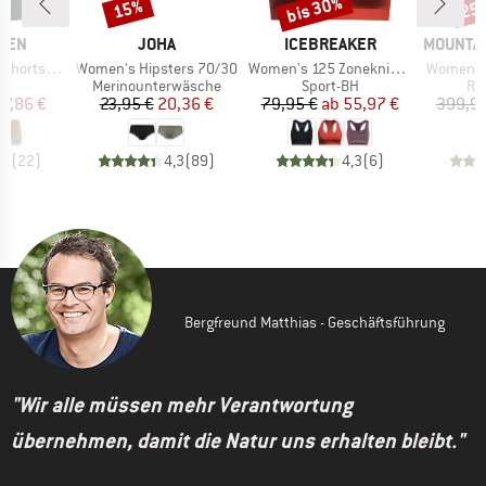
bis 30%
15%
25
Rabatt
Rabatt
Raba
MARKE
MARKE
MARKE
ÄVEN
JOHA
ICEBREAKER
MOUNTAI
Artikel
Artikel
Artikel
ts Curved
Women's Hipsters 70/30
Women's 125 Zoneknit Racerback Bra
Women's 
ktgruppe
Produktgruppe
Produktgruppe
Pr
s
Merinounterwäsche
Sport-BH
Re
eis
duzierter Preis
Preis
reduzierter Preis
Preis
reduzierter Preis
07,86 €
23,95 €
20,36 €
79,95 €
ab
55,97 €
399,95
,7
(
22
)
4,3
(
89
)
4,3
(
6
)
Bergfreund Matthias - Geschäftsführung
"Wir alle müssen mehr Verantwortung
übernehmen, damit die Natur uns erhalten bleibt."