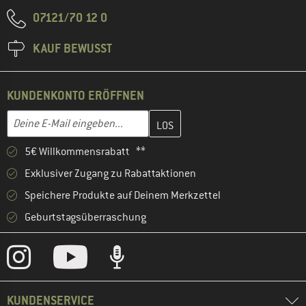
07121/70 12 0
KAUF BEWUSST
KUNDENKONTO ERÖFFNEN
Gib hier deine E-Mail-Adresse ein und erstelle im nächsten Schri
E-Mail-Adresse
5€ Willkommensrabatt **
Exklusiver Zugang zu Rabattaktionen
Speichere Produkte auf Deinem Merkzettel
Geburtstagsüberraschung
KUNDENSERVICE