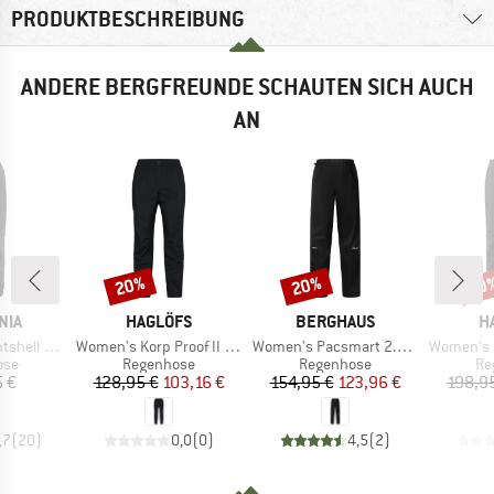
PRODUKTBESCHREIBUNG
ANDERE BERGFREUNDE SCHAUTEN SICH AUCH
AN
20%
20%
40
Rabatt
Rabatt
Raba
MARKE
MARKE
M
NIA
HAGLÖFS
BERGHAUS
H
Artikel
Artikel
Artikel
 3L Pants
Women's Korp Proof II Pant
Women's Pacsmart 2.5L Pant
Women's Oz
gruppe
Produktgruppe
Produktgruppe
Pr
ose
Regenhose
Regenhose
Re
eis
Preis
reduzierter Preis
Preis
reduzierter Preis
5 €
128,95 €
103,16 €
154,95 €
123,96 €
198,9
,7
(
20
)
0,0
(
0
)
4,5
(
2
)