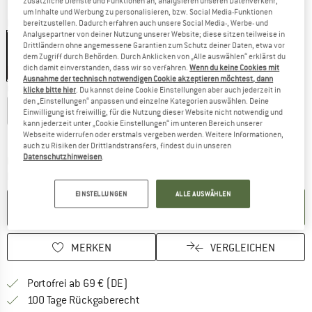
zusätzliche Dienste und Funktionen an, analysieren unseren Datenverkehr,
um Inhalte und Werbung zu personalisieren, bzw. Social Media-Funktionen
Farbe:
True Black
bereitzustellen. Dadurch erfahren auch unsere Social Media-, Werbe- und
Analysepartner von deiner Nutzung unserer Website; diese sitzen teilweise in
Drittländern ohne angemessene Garantien zum Schutz deiner Daten, etwa vor
dem Zugriff durch Behörden. Durch Anklicken von „Alle auswählen“ erklärst du
dich damit einverstanden, dass wir so verfahren.
Wenn du keine Cookies mit
20%
Ausnahme der technisch notwendigen Cookie akzeptieren möchtest, dann
Größe wählen:
klicke bitte hier
. Du kannst deine Cookie Einstellungen aber auch jederzeit in
den „Einstellungen“ anpassen und einzelne Kategorien auswählen. Deine
XS
S
M
L
XL
Einwilligung ist freiwillig, für die Nutzung dieser Website nicht notwendig und
kann jederzeit unter „Cookie Einstellungen“ im unteren Bereich unserer
Größentabelle
Webseite widerrufen oder erstmals vergeben werden. Weitere Informationen,
auch zu Risiken der Drittlandstransfers, findest du in unseren
Datenschutzhinweisen
.
Der Link öffnet sich in einer Infobox und beinhaltet
Lieferzeit: 2-4 Werktage
Menge:
EINSTELLUNGEN
ALLE AUSWÄHLEN
IN DEN WARENKORB
MERKEN
VERGLEICHEN
Finde mehr Informationen zu den Versan
Portofrei ab 69 € (DE)
Gehe hier zu den Rückgabe-Richtlinie
100 Tage Rückgaberecht