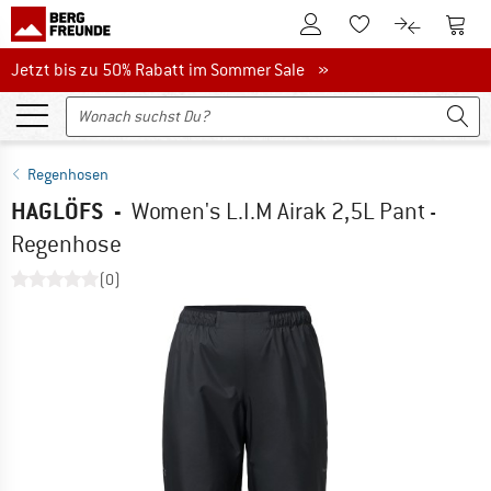
Zum Kundenkonto
Zum 
Zum Merkzettel.
Zum Produk
Jetzt bis zu 50% Rabatt im Sommer Sale
Jetzt bis zu 50% Rabatt im Sommer Sale »
Regenhosen
HAGLÖFS
-
Women's L.I.M Airak 2,5L Pant -
Regenhose
(0)