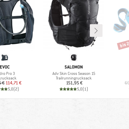
bis 
Rabat
MARKE
MARKE
EVOC
SALOMON
ikel
Artikel
ro Pro 3
Adv Skin Cross Season 15
duktgruppe
Produktgruppe
nkrucksack
Trailrunningrucksack
Preis
reduzierter Preis
Preis
5 €
114,71 €
151,95 €
69
5,0
(
2
)
5,0
(
1
)