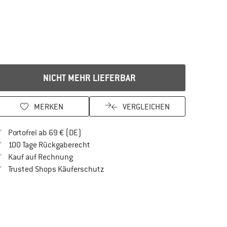
NICHT MEHR LIEFERBAR
MERKEN
VERGLEICHEN
Finde mehr Informationen zu den Versandkos
Portofrei ab 69 € (DE)
Gehe hier zu den Rückgabe-Richtlinien Öf
100 Tage Rückgaberecht
Finde die Zahlungs-Infos hier! Öffnet sich in 
Kauf auf Rechnung
Finde alle Infos hier!
Trusted Shops Käuferschutz