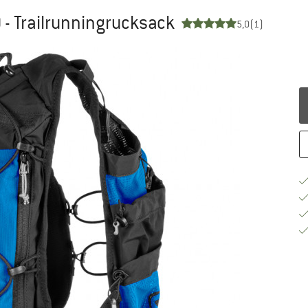
- Trailrunningrucksack
5,0
(1)