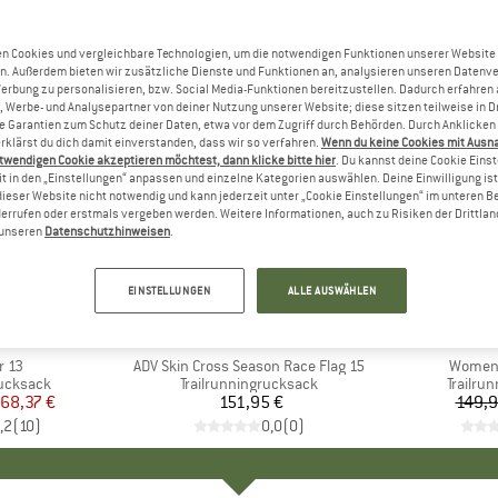
n Cookies und vergleichbare Technologien, um die notwendigen Funktionen unserer Website
n. Außerdem bieten wir zusätzliche Dienste und Funktionen an, analysieren unseren Datenv
Werbung zu personalisieren, bzw. Social Media-Funktionen bereitzustellen. Dadurch erfahren
, Werbe- und Analysepartner von deiner Nutzung unserer Website; diese sitzen teilweise in D
Garantien zum Schutz deiner Daten, etwa vor dem Zugriff durch Behörden. Durch Anklicken 
rklärst du dich damit einverstanden, dass wir so verfahren.
Wenn du keine Cookies mit Ausn
twendigen Cookie akzeptieren möchtest, dann klicke bitte hier
. Du kannst deine Cookie Eins
t in den „Einstellungen“ anpassen und einzelne Kategorien auswählen. Deine Einwilligung ist f
dieser Website nicht notwendig und kann jederzeit unter „Cookie Einstellungen“ im unteren B
errufen oder erstmals vergeben werden. Weitere Informationen, auch zu Risiken der Drittlan
n unseren
Datenschutzhinweisen
.
35%
Rabatt
EINSTELLUNGEN
ALLE AUSWÄHLEN
+
1
E
ER
MARKE
SALOMON
MARK
BLAC
r 13
Artikel
ADV Skin Cross Season Race Flag 15
Artikel
Women'
pe
rucksack
Produktgruppe
Trailrunningrucksack
Produk
Trailru
eis
duzierter Preis
68,37 €
151,95 €
Preis
149,9
,2
(
10
)
0,0
(
0
)