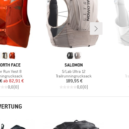
E
MARKE
NORTH FACE
SALOMON
Artikel
er Run Vest 8
S/Lab Ultra 12
tgruppe
Produktgruppe
Pr
nningrucksack
Trailrunningrucksack
Tr
Preis
reduzierter Preis
Preis
 €
ab
82,91 €
189,95 €
0,0
(
0
)
0,0
(
0
)
WERTUNG