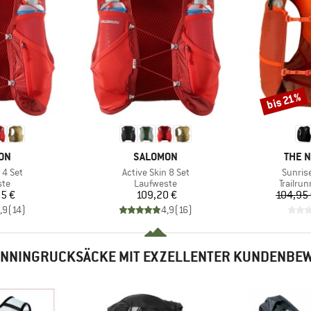
bis 21%
Rabatt
MARKE
MARK
ON
SALOMON
THE 
Artikel
Artikel
 4 Set
Active Skin 8 Set
Sunris
tgruppe
Produktgruppe
Produk
ste
Laufweste
Trailru
eis
Preis
5 €
109,20 €
104,95
,9
(
14
)
4,9
(
16
)
UNNINGRUCKSÄCKE MIT EXZELLENTER KUNDENBE