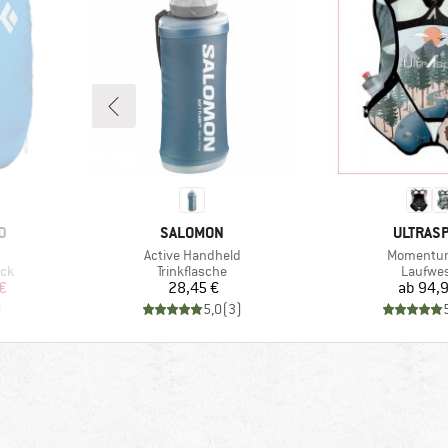
MARKE
MARKE
D
SALOMON
ULTRASP
Artikel
Artikel
Active Handheld
Momentum
Produktgruppe
Produk
ack
Trinkflasche
Laufwe
rter Preis
Preis
Pr
€
28,45 €
ab
94,9
)
5,0
(
3
)