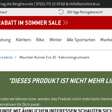
Ruf uns an unter
Frag die Bergfreunde
|
07121/70 12 0
FAQ & Hilfe
Bestellstatus
Finde die Zahlungs-Infos hier! Öffnet sich in einer Infobox
Gehe h
kauf
100 Tage Rückgaberecht
stung
Klettern
Bike
Winter
Alle Sportarten
Mark
rucksäcke
/
Mountain Runner Evo 10 - Trailrunningrucksack
"DIESES PRODUKT IST NICHT MEHR L
ll oder wir können bzw. werden das Produkt nicht mehr beim Herste
rnativen für Dich parat:
NDE MIT ÄHNLICHEN INTERESSEN SCHAUTEN SIC