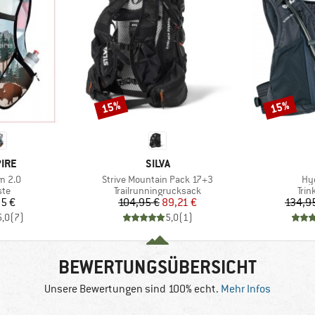
15%
15%
Rabatt
Rabatt
MARKE
IRE
SILVA
Artikel
Art
 2.0
Strive Mountain Pack 17+3
Hyd
tgruppe
Produktgruppe
Pro
ste
Trailrunningrucksack
Tri
eis
Preis
reduzierter Preis
5 €
104,95 €
89,21 €
134,9
5,0
(
7
)
5,0
(
1
)
BEWERTUNGSÜBERSICHT
Unsere Bewertungen sind 100% echt.
Mehr Infos