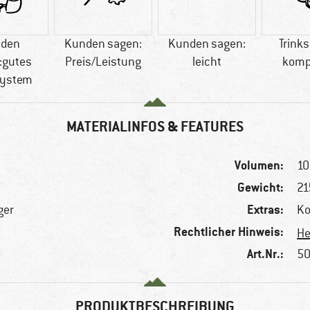
den
Kunden sagen:
Kunden sagen:
Trink
:gutes
Preis/Leistung
leicht
komp
system
MATERIALINFOS & FEATURES
Volumen:
10 
Gewicht:
21
Extras:
ger
Ko
Rechtlicher Hinweis:
He
Art.Nr.:
50
PRODUKTBESCHREIBUNG