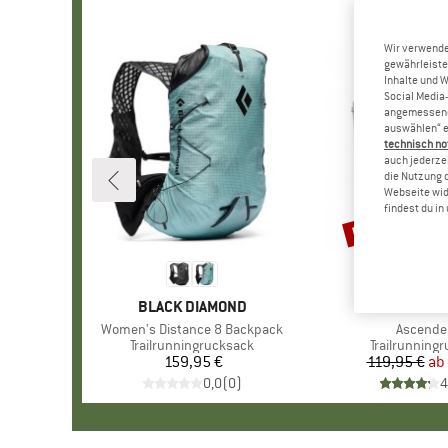
Wir verwende
gewährleiste
Inhalte und 
Social Media-
angemessene 
auswählen“ e
technisch no
auch jederzei
die Nutzung 
Webseite wid
findest du i
bis 43%
Rabatt
MARKE
BLACK DIAMOND
MARK
DEUT
Artikel
Women's Distance 8 Backpack
Artikel
Ascende
Produktgruppe
Trailrunningrucksack
Produktgrup
Trailrunning
159,95 €
Preis
119,95 €
ab
Pr
re
0,0
(
0
)
4