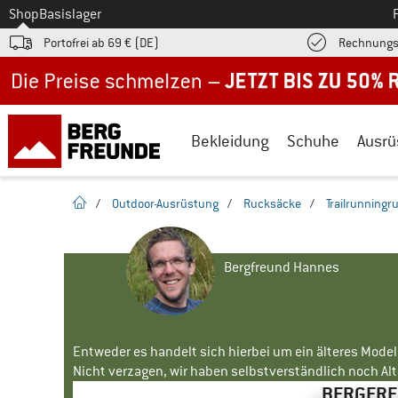
Zum
Shop
Basislager
Portofrei ab 69 € (DE)
Rechnungs
Jetzt bis zu 50% Rabatt im Sommer Sale
Bekleidung
Schuhe
Ausrü
Startseite
/
Outdoor-Ausrüstung
/
Rucksäcke
/
Trailrunning
Bergfreund Hannes
Entweder es handelt sich hierbei um ein älteres Mode
Nicht verzagen, wir haben selbstverständlich noch Alte
BERGFREU