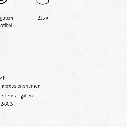
system
215 g
atibel
l
5 g
mpressionsriemen
rstellerangaben
2-6034