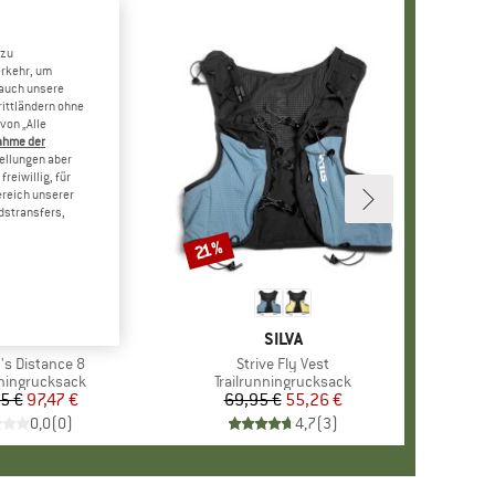
 zu
erkehr, um
 auch unsere
rittländern ohne
von „Alle
ahme der
tellungen aber
reiwillig, für
ereich unserer
dstransfers,
21%
Rabatt
E
K DIAMOND
MARKE
SILVA
s Distance 8
Artikel
Strive Fly Vest
tgruppe
nningrucksack
Produktgruppe
Trailrunningrucksack
5 €
Preis
reduzierter Preis
97,47 €
69,95 €
Preis
reduzierter Preis
55,26 €
0,0
(
0
)
4,7
(
3
)