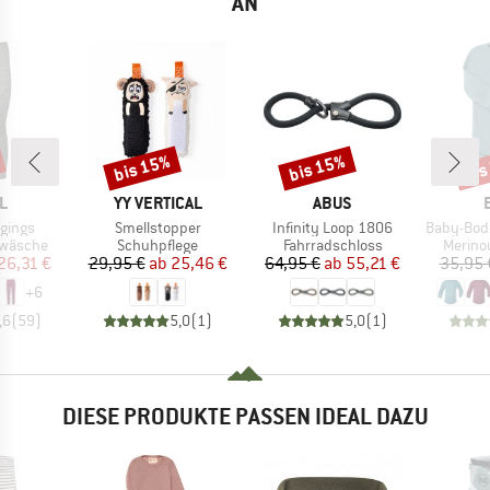
AN
bis 15%
bis 15%
bis
Rabatt
Rabatt
Raba
E
MARKE
MARKE
L
YY VERTICAL
ABUS
Artikel
Artikel
Artikel
gings
Smellstopper
Infinity Loop 1806
Baby-Body Langarm Mit
ppe
Produktgruppe
Produktgruppe
Produk
rwäsche
Schuhpflege
Fahrradschloss
Merino
eis
duzierter Preis
Preis
reduzierter Preis
Preis
reduzierter Preis
26,31 €
29,95 €
ab
25,46 €
64,95 €
ab
55,21 €
35,95 
+
6
,6
(
59
)
5,0
(
1
)
5,0
(
1
)
DIESE PRODUKTE PASSEN IDEAL DAZU