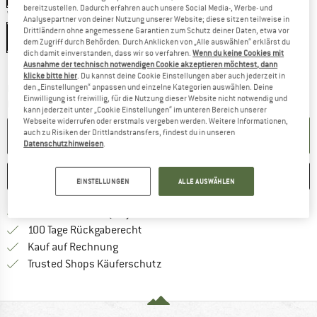
bereitzustellen. Dadurch erfahren auch unsere Social Media-, Werbe- und
Variante:
One Size - 3-Pack
Analysepartner von deiner Nutzung unserer Website; diese sitzen teilweise in
Drittländern ohne angemessene Garantien zum Schutz deiner Daten, etwa vor
One Size - 3-Pack
dem Zugriff durch Behörden. Durch Anklicken von „Alle auswählen“ erklärst du
dich damit einverstanden, dass wir so verfahren.
Wenn du keine Cookies mit
Größentabelle
Ausnahme der technisch notwendigen Cookie akzeptieren möchtest, dann
klicke bitte hier
. Du kannst deine Cookie Einstellungen aber auch jederzeit in
Der Link öffnet sich in einer Infobox und beinhaltet
den „Einstellungen“ anpassen und einzelne Kategorien auswählen. Deine
Lieferzeit: 2-4 Werktage
Einwilligung ist freiwillig, für die Nutzung dieser Website nicht notwendig und
Menge:
kann jederzeit unter „Cookie Einstellungen“ im unteren Bereich unserer
Webseite widerrufen oder erstmals vergeben werden. Weitere Informationen,
auch zu Risiken der Drittlandstransfers, findest du in unseren
IN DEN WARENKORB
Datenschutzhinweisen
.
MERKEN
VERGLEICHEN
EINSTELLUNGEN
ALLE AUSWÄHLEN
Finde mehr Informationen zu den Versan
Portofrei ab 69 € (DE)
Gehe hier zu den Rückgabe-Richtlinie
100 Tage Rückgaberecht
Finde die Zahlungs-Infos hier! Öffnet sich 
Kauf auf Rechnung
Finde alle Infos hier!
Trusted Shops Käuferschutz