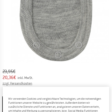
Ursprünglicher Preis :
Preis:
23,95
€
20,36
€
inkl. MwSt.
Informationen zu den Versandkosten. Öffnet sich in ei
zzgl. Versandkosten
Farbe:
Hellgrau Melange
Wir verwenden Cookies und vergleichbare Technologien, um die notwendigen
Funktionen unserer Website zu gewährleisten. Außerdem bieten wir
zusätzliche Dienste und Funktionen an, analysieren unseren Datenverkehr,
um Inhalte und Werbung zu personalisieren, bzw. Social Media-Funktionen
15%