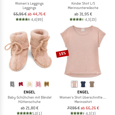
Women's Leggings
Kinder Shirt L/S
Leggings
Merinounterwäsche
55,95 €
ab 44,76 €
ab 31,95 €
4,4
(89)
4,3
(23)
15%
ENGEL
ENGEL
Baby-Schühchen mit Bändel
Women's Shirt überschnittene Schul
Hüttenschuhe
Merinoshirt
ab 21,80 €
77,95 €
ab 66,26 €
5,0
(1)
4,3
(3)