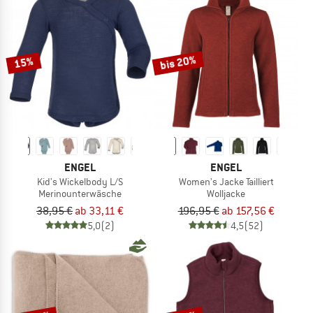
bis 20%
15%
ENGEL
ENGEL
Kid's Wickelbody L/S
Women's Jacke Tailliert
Merinounterwäsche
Wolljacke
38,95 €
ab 33,11 €
196,95 €
ab 157,56 €
5,0
(2)
4,5
(52)