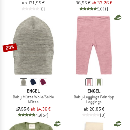
ab 131,95 €
36,95 €
ab 33,26 €
(0)
5,0
(1)
20%
ENGEL
ENGEL
Baby Mütze Wolle/Seide
Baby-Leggings Feinripp
Mütze
Leggings
17,95 €
ab 14,36 €
ab 20,85 €
4,9
(57)
(0)