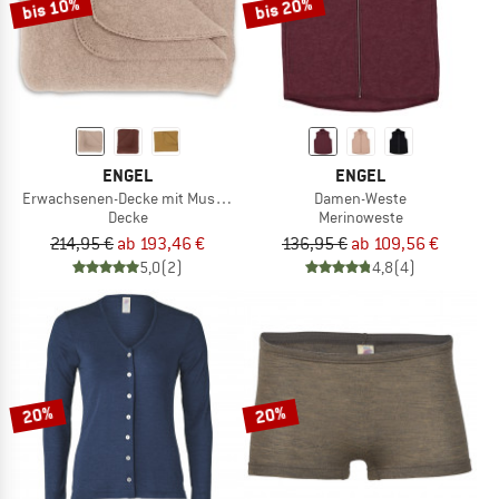
bis 10%
bis 20%
ENGEL
ENGEL
Erwachsenen-Decke mit Muschelkante
Damen-Weste
Decke
Merinoweste
214,95 €
ab 193,46 €
136,95 €
ab 109,56 €
5,0
(2)
4,8
(4)
20%
20%