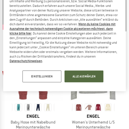
um Inhalte und Werbung zu personalisieren, bzw. Social Media-Funktionen
bereitzustellen. Dadurch erfahren auch unsere Social Media-, Werbe- und
Analysepartner von deiner Nutzung unserer Website; diese sitzen teilweise in
Drittländern ohne angemessene Garantien zum Schutz deiner Daten, etwa vor
dem Zugriff durch Behörden. Durch Anklicken von „Alle auswählen“ erklärst du
dich damit einverstanden, dass wir so verfahren.
Wenn du keine Cookies mit
Ausnahme der technisch notwendigen Cookie akzeptieren möchtest, dann
klicke bitte hier
. Du kannst deine Cookie Einstellungen aber auch jederzeit in
den „Einstellungen“ anpassen und einzelne Kategorien auswählen. Deine
Einwilligung ist freiwillig, für die Nutzung dieser Website nicht notwendig und
kann jederzeit unter „Cookie Einstellungen“ im unteren Bereich unserer
Webseite widerrufen oder erstmals vergeben werden. Weitere Informationen,
auch zu Risiken der Drittlandstransfers, findest du in unseren
Datenschutzhinweisen
.
15%
20%
EINSTELLUNGEN
ALLE AUSWÄHLEN
ENGEL
ENGEL
Baby Hose mit Nabelbund
Women's Unterhemd L/S
Merinounterwäsche
Merinounterwäsche