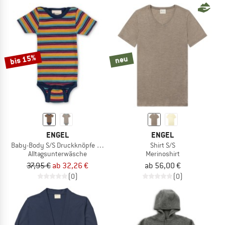
bis 15%
neu
ENGEL
ENGEL
Baby-Body S/S Druckknöpfe an den Schultern
Shirt S/S
Alltagsunterwäsche
Merinoshirt
37,95 €
ab 32,26 €
ab 56,00 €
(0)
(0)