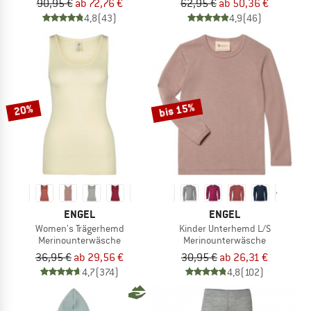
90,95 €
ab 72,76 €
62,95 €
ab 50,36 €
4,8
(43)
4,9
(46)
bis 15%
20%
ENGEL
ENGEL
Women's Trägerhemd
Kinder Unterhemd L/S
Merinounterwäsche
Merinounterwäsche
36,95 €
ab 29,56 €
30,95 €
ab 26,31 €
4,7
(374)
4,8
(102)