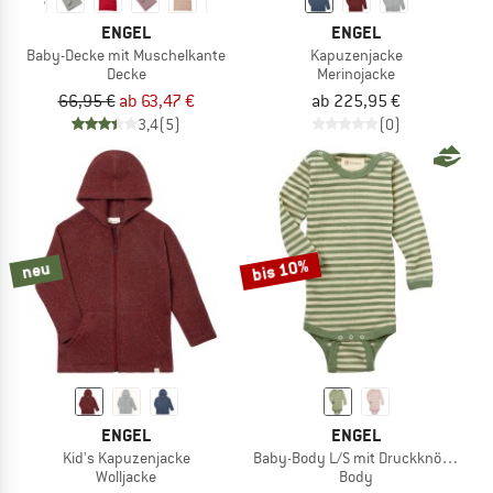
ENGEL
ENGEL
Baby-Decke mit Muschelkante
Kapuzenjacke
Decke
Merinojacke
66,95 €
ab 63,47 €
ab 225,95 €
3,4
(5)
(0)
bis 10%
neu
ENGEL
ENGEL
Kid's Kapuzenjacke
Baby-Body L/S mit Druckknöpfen auf
Wolljacke
Body