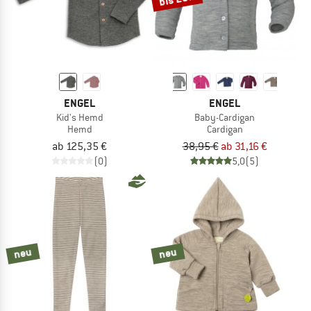
ENGEL
ENGEL
Kid's Hemd
Baby-Cardigan
Hemd
Cardigan
ab 125,35 €
38,95 €
ab 31,16 €
(0)
5,0
(5)
neu
neu