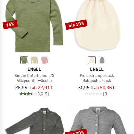
bis 10%
15%
ENGEL
ENGEL
Kinder-Unterhemd L/S
Kid's Strampelsack
Alltagsunterwäsche
Babyschlafsack
26,95 €
ab 22,91 €
51,95 €
ab 50,36 €
3,6
(5)
(0)
bis 20%