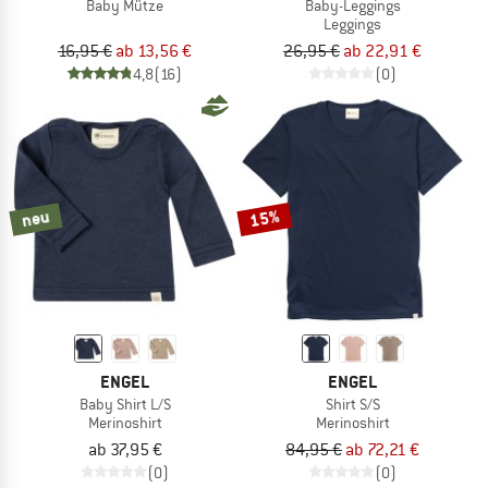
Baby Mütze
Baby-Leggings
Leggings
16,95 €
ab 13,56 €
26,95 €
ab 22,91 €
4,8
(16)
(0)
15%
neu
ENGEL
ENGEL
Baby Shirt L/S
Shirt S/S
Merinoshirt
Merinoshirt
ab 37,95 €
84,95 €
ab 72,21 €
(0)
(0)