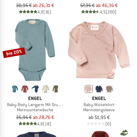
30,95 €
ab 26,31 €
57,95 €
ab 46,36 €
4,9
(16)
4,5
(200)
bis 20%
ENGEL
ENGEL
Baby-Body Langarm Mit Druckverschluss Schulter
Baby-Wickelshirt
Merinounterwäsche
Merinolongsleeve
35,95 €
ab 28,76 €
ab 51,95 €
4,8
(18)
(0)