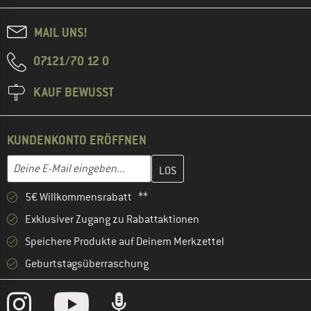
MAIL UNS!
07121/70 12 0
KAUF BEWUSST
KUNDENKONTO ERÖFFNEN
Gib hier deine E-Mail-Adresse ein und erstelle im nächsten Schri
E-Mail-Adresse
5€ Willkommensrabatt **
Exklusiver Zugang zu Rabattaktionen
Speichere Produkte auf Deinem Merkzettel
Geburtstagsüberraschung