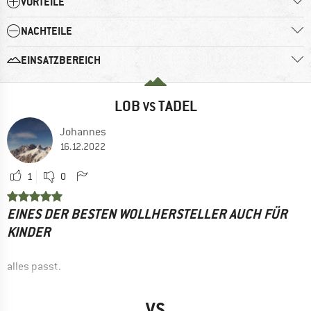
VORTEILE
NACHTEILE
EINSATZBEREICH
LOB
TADEL
VS
Johannes
16.12.2022
1
0
EINES DER BESTEN WOLLHERSTELLER AUCH FÜR
KINDER
alles passt.
Für den härteneren Alltagseinsatz einfachb etwas
VS