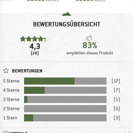
BEWERTUNGSÜBERSICHT
83%
4,3
(28)
empfehlen dieses Produkt
BEWERTUNGEN
5 Sterne
(17)
4 Sterne
(7)
3 Sterne
(1)
2 Sterne
(0)
1 Stern
(3)