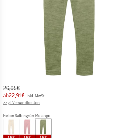
Ursprünglicher Preis :
Preis:
26,95
€
ab
22,91
€
inkl. MwSt.
Informationen zu den Versandkosten. Öffnet sich in ei
zzgl. Versandkosten
Farbe:
Salbeigrün Melange
15%
15%
15%