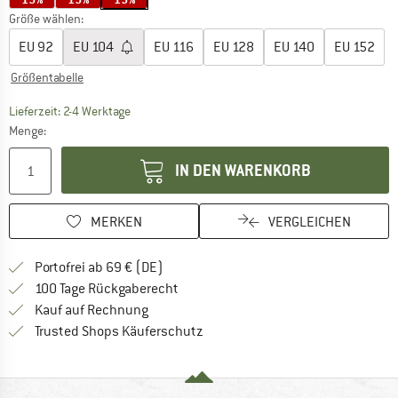
Größe wählen:
EU
92
EU
104
EU
116
EU
128
EU
140
EU
152
Größentabelle
Der Link öffnet sich in einer Infobox und beinhaltet
Lieferzeit: 2-4 Werktage
Menge:
IN DEN WARENKORB
MERKEN
VERGLEICHEN
Finde mehr Informationen zu den Versan
Portofrei ab 69 € (DE)
Gehe hier zu den Rückgabe-Richtlinie
100 Tage Rückgaberecht
Finde die Zahlungs-Infos hier! Öffnet sich 
Kauf auf Rechnung
Finde alle Infos hier!
Trusted Shops Käuferschutz