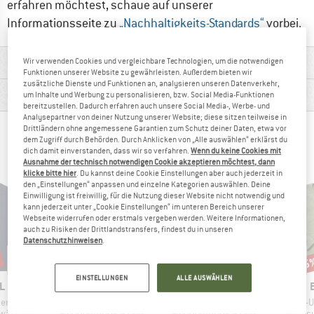
erfahren möchtest, schaue auf unserer
Informationsseite zu
„Nachhaltigkeits-Standards“
vorbei.
MATERIALINFOS & FEATURES
Wir verwenden Cookies und vergleichbare Technologien, um die notwendigen
Funktionen unserer Website zu gewährleisten. Außerdem bieten wir
zusätzliche Dienste und Funktionen an, analysieren unseren Datenverkehr,
PRODUKTBESCHREIBUNG
um Inhalte und Werbung zu personalisieren, bzw. Social Media-Funktionen
bereitzustellen. Dadurch erfahren auch unsere Social Media-, Werbe- und
Analysepartner von deiner Nutzung unserer Website; diese sitzen teilweise in
Drittländern ohne angemessene Garantien zum Schutz deiner Daten, etwa vor
ANDERE BERGFREUNDE SCHAUTEN SICH AUCH
dem Zugriff durch Behörden. Durch Anklicken von „Alle auswählen“ erklärst du
dich damit einverstanden, dass wir so verfahren.
Wenn du keine Cookies mit
AN
Ausnahme der technisch notwendigen Cookie akzeptieren möchtest, dann
klicke bitte hier
. Du kannst deine Cookie Einstellungen aber auch jederzeit in
den „Einstellungen“ anpassen und einzelne Kategorien auswählen. Deine
Einwilligung ist freiwillig, für die Nutzung dieser Website nicht notwendig und
kann jederzeit unter „Cookie Einstellungen“ im unteren Bereich unserer
Webseite widerrufen oder erstmals vergeben werden. Weitere Informationen,
auch zu Risiken der Drittlandstransfers, findest du in unseren
Datenschutzhinweisen
.
bis 15%
bis 15%
15
Rabatt
Rabatt
Raba
EINSTELLUNGEN
ALLE AUSWÄHLEN
E
MARKE
MARKE
L
ENGEL
ENGEL
Artikel
Artikel
Artikel
hemd S/S
Kinder Leggings
Kinder Unterhemd L/S
Kinder-
ppe
Produktgruppe
Produktgruppe
Produk
rwäsche
Merinounterwäsche
Merinounterwäsche
Alltag