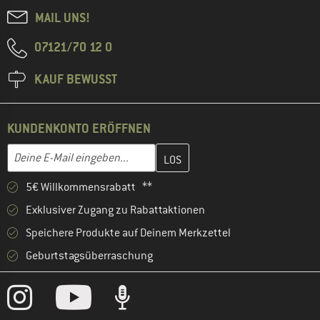
MAIL UNS!
07121/70 12 0
KAUF BEWUSST
KUNDENKONTO ERÖFFNEN
Gib hier deine E-Mail-Adresse ein und erstelle im nächsten Schri
E-Mail-Adresse
5€ Willkommensrabatt **
Exklusiver Zugang zu Rabattaktionen
Speichere Produkte auf Deinem Merkzettel
Geburtstagsüberraschung