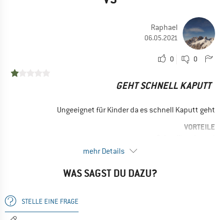
drüberziehen bei Kindern
VORTEILE
Raphael
Schnelltrocknend
06.05.2021
Guter Schnitt
Atmungsaktiv
0
0
Speichert Körperwärme
GEHT SCHNELL KAPUTT
Preis / Leistung
Leicht
Ungeeignet für Kinder da es schnell Kaputt geht
EINSATZBEREICH
VORTEILE
Allround
Schnelltrocknend
Winterwandern
mehr Details
Leicht
...und im Waldkindergarten
Atmungsaktiv
WAS SAGST DU DAZU?
Speichert Körperwärme
Ja, ich würde das Produkt einem Freund empfehlen
STELLE EINE FRAGE
Nein, ich würde das Produkt nicht weiterempfehlen