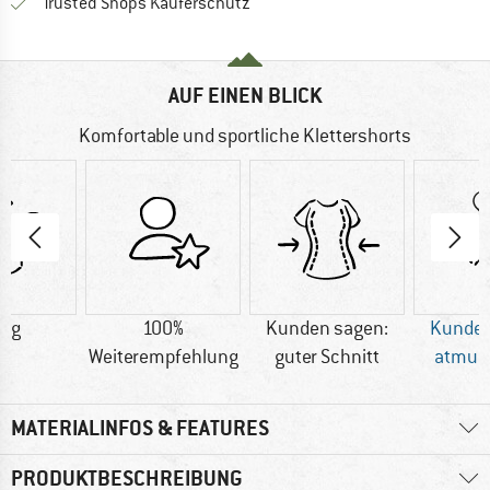
Finde alle Infos hier!
Trusted Shops Käuferschutz
AUF EINEN BLICK
Komfortable und sportliche Klettershorts
9 g
100%
Kunden sagen:
Kunden
Weiterempfehlung
guter Schnitt
atmun
MATERIALINFOS & FEATURES
PRODUKTBESCHREIBUNG