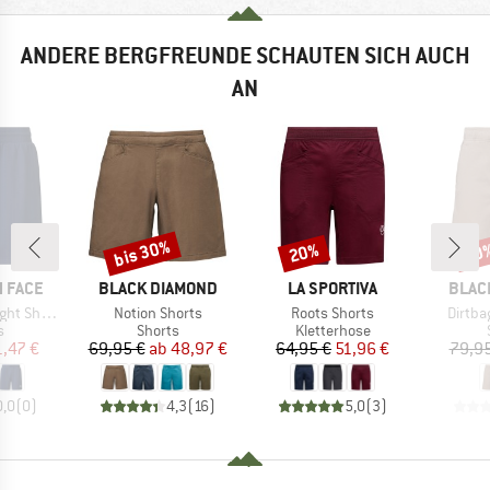
ANDERE BERGFREUNDE SCHAUTEN SICH AUCH
AN
bis 30%
20%
30
Rabatt
Rabatt
Raba
MARKE
MARKE
MARK
 FACE
BLACK DIAMOND
LA SPORTIVA
BLAC
Artikel
Artikel
Artikel
 Shorts
Notion Shorts
Roots Shorts
Dirtbag
ktgruppe
Produktgruppe
Produktgruppe
s
Shorts
Kletterhose
eis
duzierter Preis
Preis
reduzierter Preis
Preis
reduzierter Preis
1,47 €
69,95 €
ab
48,97 €
64,95 €
51,96 €
79,95
0,0
(
0
)
4,3
(
16
)
5,0
(
3
)