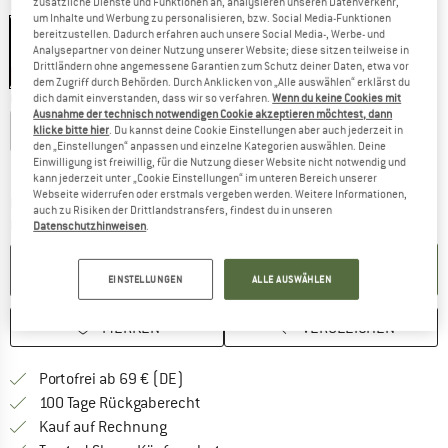
zusätzliche Dienste und Funktionen an, analysieren unseren Datenverkehr,
Farbe:
Black
um Inhalte und Werbung zu personalisieren, bzw. Social Media-Funktionen
bereitzustellen. Dadurch erfahren auch unsere Social Media-, Werbe- und
Analysepartner von deiner Nutzung unserer Website; diese sitzen teilweise in
Drittländern ohne angemessene Garantien zum Schutz deiner Daten, etwa vor
20%
20%
20%
dem Zugriff durch Behörden. Durch Anklicken von „Alle auswählen“ erklärst du
Größe:
XL
dich damit einverstanden, dass wir so verfahren.
Wenn du keine Cookies mit
Ausnahme der technisch notwendigen Cookie akzeptieren möchtest, dann
S
M
L
XL
klicke bitte hier
. Du kannst deine Cookie Einstellungen aber auch jederzeit in
den „Einstellungen“ anpassen und einzelne Kategorien auswählen. Deine
Einwilligung ist freiwillig, für die Nutzung dieser Website nicht notwendig und
Größentabelle
kann jederzeit unter „Cookie Einstellungen“ im unteren Bereich unserer
Webseite widerrufen oder erstmals vergeben werden. Weitere Informationen,
Der Link öffnet sich in einer Infobox und beinhaltet
Lieferzeit: 2-4 Werktage
auch zu Risiken der Drittlandstransfers, findest du in unseren
Menge:
Datenschutzhinweisen
.
IN DEN WARENKORB
EINSTELLUNGEN
ALLE AUSWÄHLEN
MERKEN
VERGLEICHEN
Finde mehr Informationen zu den Versan
Portofrei ab 69 € (DE)
Gehe hier zu den Rückgabe-Richtlinie
100 Tage Rückgaberecht
Finde die Zahlungs-Infos hier! Öffnet sich 
Kauf auf Rechnung