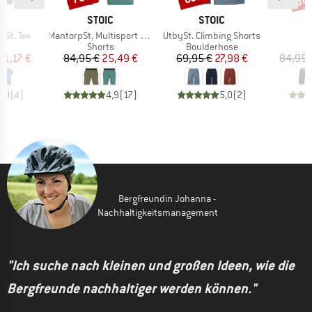
KE
MARKE
MARKE
M
C
STOIC
STOIC
C
Artikel
Artikel
Ar
St. Tee
MantorpSt. Multisport Shorts
UtbySt. Climbing Shorts
O
ktgruppe
Produktgruppe
Produktgruppe
t
Shorts
Boulderhose
eis
duzierter Preis
Preis
reduzierter Preis
Preis
reduzierter Preis
21,17 €
84,95 €
25,49 €
69,95 €
27,98 €
84,95 
5,0
(
4
)
4,9
(
17
)
5,0
(
2
)
Bergfreundin Johanna -
Nachhaltigkeitsmanagement
"Ich suche nach kleinen und großen Ideen, wie die
Bergfreunde nachhaltiger werden können."