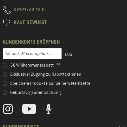
07121/70 12 0
KAUF BEWUSST
KUNDENKONTO ERÖFFNEN
Gib hier deine E-Mail-Adresse ein und erstelle im nächsten Schri
E-Mail-Adresse
5€ Willkommensrabatt **
Exklusiver Zugang zu Rabattaktionen
Speichere Produkte auf Deinem Merkzettel
Geburtstagsüberraschung
KUNDENSERVICE