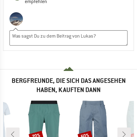
empfehlen
BERGFREUNDE, DIE SICH DAS ANGESEHEN
HABEN, KAUFTEN DANN
bis
70%
60%
Rabatt
Rabatt
Raba