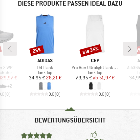
DIESE PRODUKTE PASSEN IDEAL DAZU
bis 35%
25%
20
Rabatt
Rabatt
Raba
RKE
MARKE
MARKE
M
ADIDAS
CEP
A
Artikel
Artikel
Artikel
on 2 WP
D4T Tank
Pro Run Ultralight Tank Top
Adi365
ppe
Produktgruppe
Produktgruppe
P
schuhe
Tank Top
Tank Top
L
eis
duzierter Preis
Preis
reduzierter Preis
Preis
reduzierter Preis
129,97 €
34,95 €
26,21 €
79,95 €
ab
51,97 €
34,9
+
2
0,0
(
0
)
0,0
(
0
)
0,0
(
0
)
BEWERTUNGSÜBERSICHT