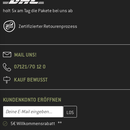
holt 5x am Tag die Pakete bei uns ab
Zertifizierter Retourenprozess
MAIL UNS!
07121/70 12 0
KAUF BEWUSST
KUNDENKONTO ERÖFFNEN
Gib hier deine E-Mail-Adresse ein und erstelle im nächsten Schri
E-Mail-Adresse
5€ Willkommensrabatt **