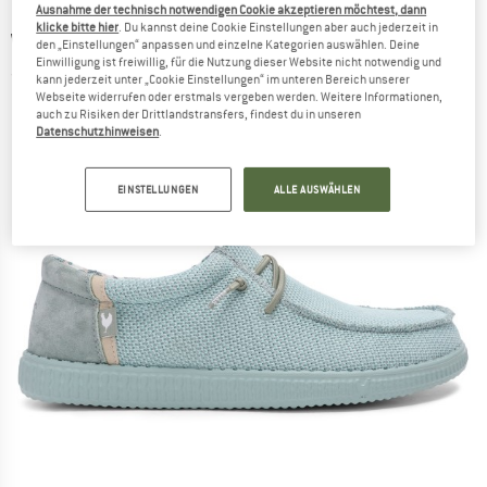
Ausnahme der technisch notwendigen Cookie akzeptieren möchtest, dann
klicke bitte hier
. Du kannst deine Cookie Einstellungen aber auch jederzeit in
WALK IN PITAS
-
WP150 Luca - Sneaker
den „Einstellungen“ anpassen und einzelne Kategorien auswählen. Deine
Einwilligung ist freiwillig, für die Nutzung dieser Website nicht notwendig und
(0)
kann jederzeit unter „Cookie Einstellungen“ im unteren Bereich unserer
Webseite widerrufen oder erstmals vergeben werden. Weitere Informationen,
auch zu Risiken der Drittlandstransfers, findest du in unseren
Datenschutzhinweisen
.
EINSTELLUNGEN
ALLE AUSWÄHLEN