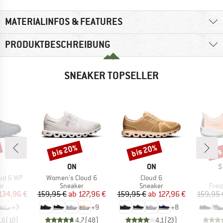
MATERIALINFOS & FEATURES
PRODUKTBESCHREIBUNG
SNEAKER TOPSELLER
bis 20%
bis 20%
bis
Rabatt
Rabatt
Raba
RKE
MARKE
MARKE
M
ON
ON
S
Artikel
Artikel
ud 6 WP
Women's Cloud 6
Cloud 6
ktgruppe
Produktgruppe
Produktgruppe
Prod
er
Sneaker
Sneaker
Frei
eis
duzierter Preis
Preis
reduzierter Preis
Preis
reduzierter Preis
134,96 €
159,95 €
ab
127,96 €
159,95 €
ab
127,96 €
159,95 
+
3
+
9
+
8
,6
(
10
)
4,7
(
48
)
4,1
(
23
)