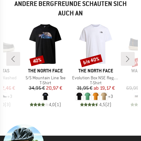
ANDERE BERGFREUNDE SCHAUTEN SICH
AUCH AN
bis 40%
bis
40%
Rabatt
Rabatt
Raba
MARKE
MARKE
MAR
PITAS
THE NORTH FACE
THE NORTH FACE
WALK
Artikel
Artikel
i Washed
S/S Mountain Line Tee
Evolution Box NSE Regular Short Sleeve
ktgruppe
Produktgruppe
Produktgruppe
P
er
T-Shirt
T-Shirt
S
eis
duzierter Preis
Preis
reduzierter Preis
Preis
reduzierter Preis
52,46 €
34,95 €
20,97 €
31,95 €
ab
19,17 €
69,95 
+
3
+
3
5,0
(
3
)
4,0
(
1
)
4,5
(
2
)