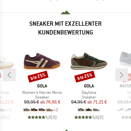
SNEAKER MIT EXZELLENTER
KUNDENBEWERTUNG
bis 25%
bis 25%
bis
Rabatt
Rabatt
Raba
KE
MARKE
MARKE
MARK
A
GOLA
GOLA
NATU
Artikel
Artikel
Ar
 Strap
Women's Harrier Mirror
Daytona
Ol
ktgruppe
Produktgruppe
Produktgruppe
P
er
Sneaker
Sneaker
S
eis
duzierter Preis
Preis
reduzierter Preis
Preis
reduzierter Preis
42,22 €
99,95 €
ab
74,96 €
94,95 €
ab
71,21 €
59,95 
+
1
+
2
5,0
(
1
)
5,0
(
3
)
5,0
(
2
)