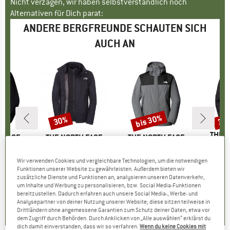
Nicht verzagen, wir haben selbstverständlich noch
Alternativen für Dich parat:
ANDERE BERGFREUNDE SCHAUTEN SICH
AUCH AN
bis 30%
30%
30
Rabatt
Rabatt
Raba
MARK
THE 
 FACE
MARKE
THE NORTH FACE
MARKE
THE NORTH FACE
Artikel
Women's Aco
acket
Artikel
Evolve II Triclimate Jacket
Artikel
Antora Jacket
224,9
ruppe
jacke
Produktgruppe
Doppeljacke
Produktgruppe
Regenjacke
Wir verwenden Cookies und vergleichbare Technologien, um die notwendigen
eis
duzierter Preis
1,97 €
229,95 €
Preis
reduzierter Preis
160,97 €
129,95 €
ab
Preis
reduzierter Preis
90,97 €
Funktionen unserer Website zu gewährleisten. Außerdem bieten wir
zusätzliche Dienste und Funktionen an, analysieren unseren Datenverkehr,
+
1
um Inhalte und Werbung zu personalisieren, bzw. Social Media-Funktionen
,6
(
30
)
4,8
(
38
)
4,7
(
23
)
bereitzustellen. Dadurch erfahren auch unsere Social Media-, Werbe- und
Analysepartner von deiner Nutzung unserer Website; diese sitzen teilweise in
Drittländern ohne angemessene Garantien zum Schutz deiner Daten, etwa vor
dem Zugriff durch Behörden. Durch Anklicken von „Alle auswählen“ erklärst du
dich damit einverstanden, dass wir so verfahren.
Wenn du keine Cookies mit