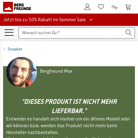
Zum Kundenkonto
Zum 
Zum Merkzettel.
Zum Produk
Jetzt bis zu 50% Rabatt im Sommer Sale
Jetzt bis zu 50% Rabatt im Sommer Sale »
Sneaker
Bergfreund Max
"DIESES PRODUKT IST NICHT MEHR
LIEFERBAR."
Entweder es handelt sich hierbei um ein älteres Modell oder
wir können bzw. werden das Produkt nicht mehr beim
Hersteller nachbestellen.