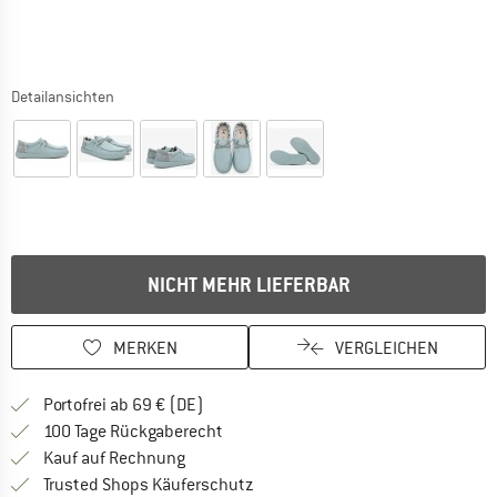
Detailansichten
NICHT MEHR LIEFERBAR
MERKEN
VERGLEICHEN
Finde mehr Informationen zu den Versan
Portofrei ab 69 € (DE)
Gehe hier zu den Rückgabe-Richtlinie
100 Tage Rückgaberecht
Finde die Zahlungs-Infos hier! Öffnet sich 
Kauf auf Rechnung
Finde alle Infos hier!
Trusted Shops Käuferschutz