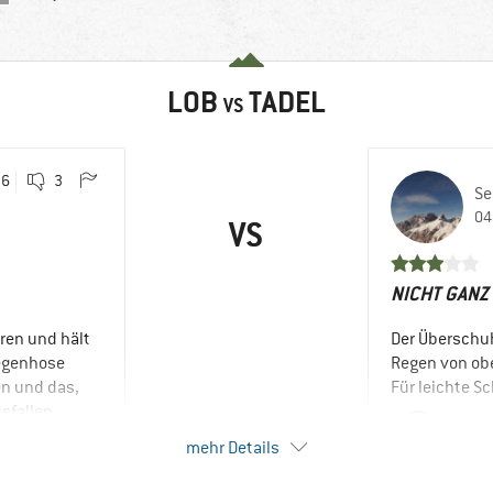
LOB
TADEL
VS
6
3
Se
04
VS
NICHT GANZ
ren und hält
Der Überschuh
Regenhose
Regen von obe
en und das,
Für leichte S
sfallen
Ja, i
en).
mehr Details
pelstops
eit auf.