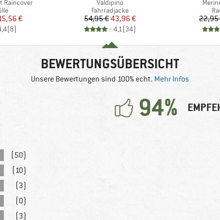
Artikel
Artikel
 Raincover
Valdipino
Merin
gruppe
Produktgruppe
Pr
lle
Fahrradjacke
Ra
eis
duzierter Preis
Preis
reduzierter Preis
15,56 €
54,95 €
43,96 €
22,95
4,4
(
8
)
4,1
(
34
)
BEWERTUNGSÜBERSICHT
Unsere Bewertungen sind 100% echt.
Mehr Infos
94%
EMPFE
(50)
(10)
(3)
(0)
(3)