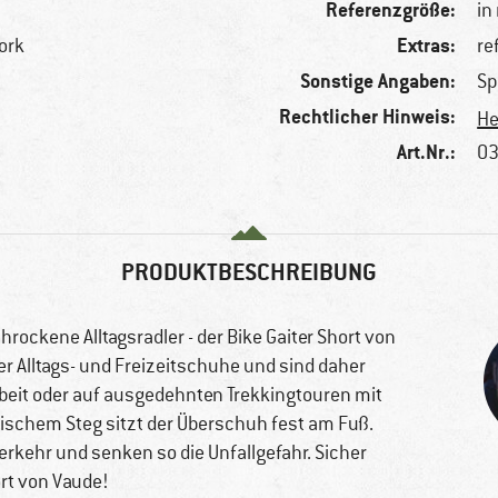
Referenzgröße:
in
Extras:
ork
re
Sonstige Angaben:
Sp
Rechtlicher Hinweis:
He
Art.Nr.:
03
PRODUKTBESCHREIBUNG
ockene Alltagsradler - der Bike Gaiter Short von
 Alltags- und Freizeitschuhe und sind daher
rbeit oder auf ausgedehnten Trekkingtouren mit
tischem Steg sitzt der Überschuh fest am Fuß.
erkehr und senken so die Unfallgefahr. Sicher
rt von Vaude!