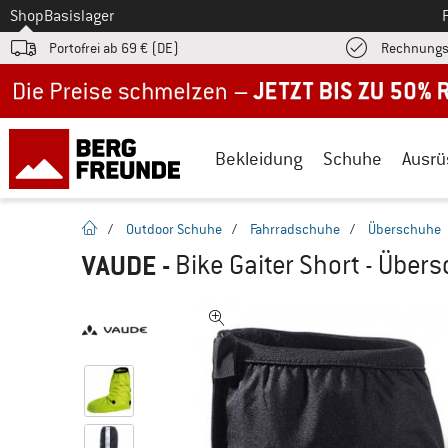
Zum
Shop
Basislager
Portofrei ab 69 € (DE)
Rechnungs
Jetzt bis zu 50% Rabatt im Sommer Sale
Bekleidung
Schuhe
Ausrü
Startseite
/
Outdoor Schuhe
/
Fahrradschuhe
/
Überschuhe
VAUDE
-
Bike Gaiter Short - Über