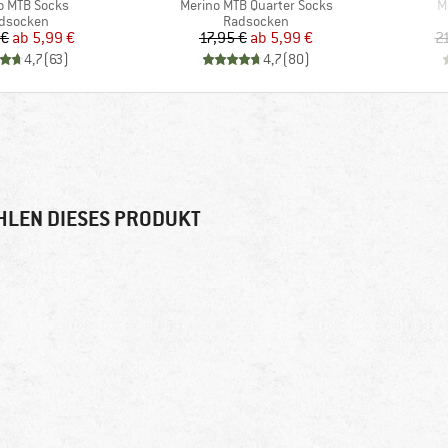
Artikel
Ar
o MTB Socks
Merino MTB Quarter Socks
M
oduktgruppe
Produktgruppe
dsocken
Radsocken
Preis
reduzierter Preis
Preis
reduzierter Preis
 €
ab
5,99 €
17,95 €
ab
5,99 €
2
4,7
(
63
)
4,7
(
80
)
HLEN DIESES PRODUKT