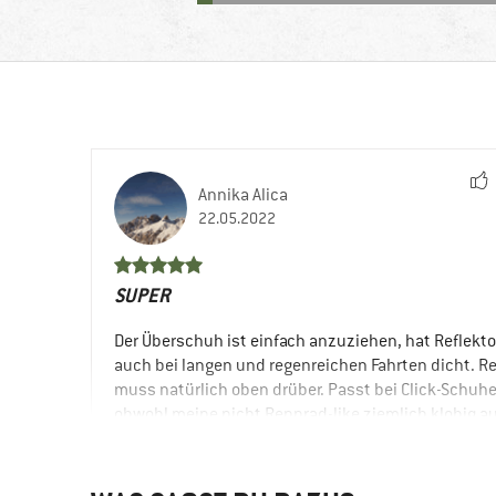
Annika Alica
22.05.2022
SUPER
Der Überschuh ist einfach anzuziehen, hat Reflekto
auch bei langen und regenreichen Fahrten dicht. 
muss natürlich oben drüber. Passt bei Click-Schuh
obwohl meine nicht Rennrad-like ziemlich klobig au
(zuvor sind schon zwei Überschuhe zurück gegang
Sehr positiv ist auch die Haltbarkeit. Bei vielen Am
geben die meisten Überschuhe schon nach kurzer Z