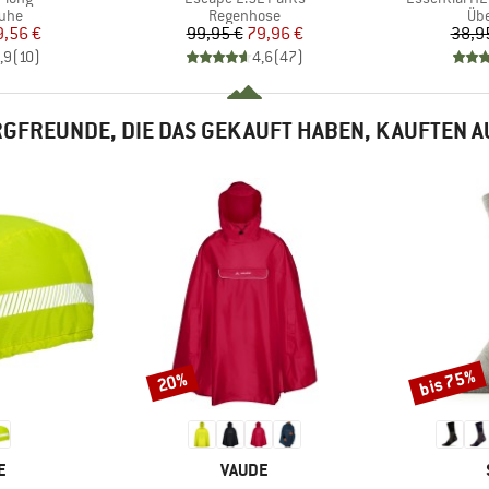
gruppe
Produktgruppe
Pro
uhe
Regenhose
Üb
eis
duzierter Preis
Preis
reduzierter Preis
9,56 €
99,95 €
79,96 €
38,9
,9
(
10
)
4,6
(
47
)
GFREUNDE, DIE DAS GEKAUFT HABEN, KAUFTEN 
bis 75%
20%
Rabatt
Rabatt
E
MARKE
E
VAUDE