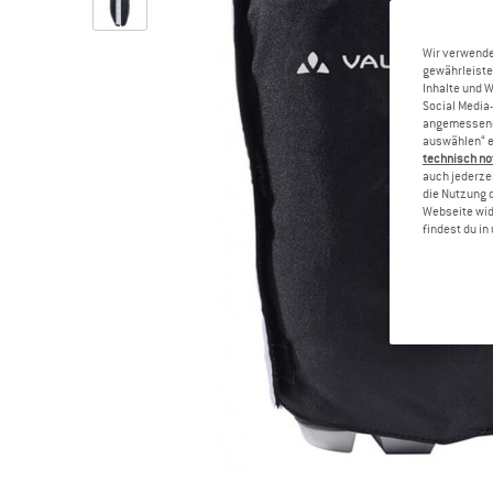
Wir verwende
gewährleiste
Inhalte und 
Social Media-
angemessene 
auswählen“ e
technisch no
auch jederzei
die Nutzung 
Webseite wid
findest du i