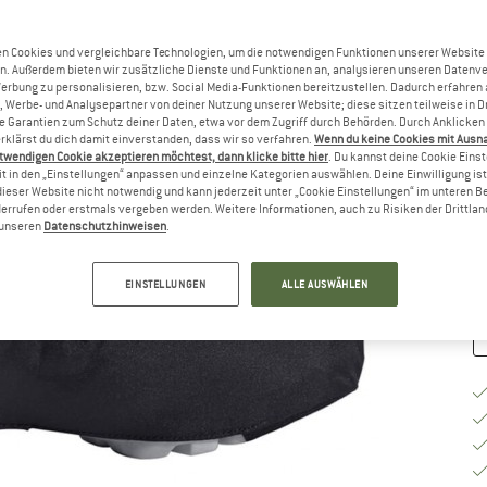
Gr
n Cookies und vergleichbare Technologien, um die notwendigen Funktionen unserer Website
n. Außerdem bieten wir zusätzliche Dienste und Funktionen an, analysieren unseren Datenv
Werbung zu personalisieren, bzw. Social Media-Funktionen bereitzustellen. Dadurch erfahren
, Werbe- und Analysepartner von deiner Nutzung unserer Website; diese sitzen teilweise in D
Garantien zum Schutz deiner Daten, etwa vor dem Zugriff durch Behörden. Durch Anklicken 
rklärst du dich damit einverstanden, dass wir so verfahren.
Wenn du keine Cookies mit Ausn
G
twendigen Cookie akzeptieren möchtest, dann klicke bitte hier
. Du kannst deine Cookie Eins
t in den „Einstellungen“ anpassen und einzelne Kategorien auswählen. Deine Einwilligung ist f
dieser Website nicht notwendig und kann jederzeit unter „Cookie Einstellungen“ im unteren B
Li
errufen oder erstmals vergeben werden. Weitere Informationen, auch zu Risiken der Drittlan
M
n unseren
Datenschutzhinweisen
.
EINSTELLUNGEN
ALLE AUSWÄHLEN