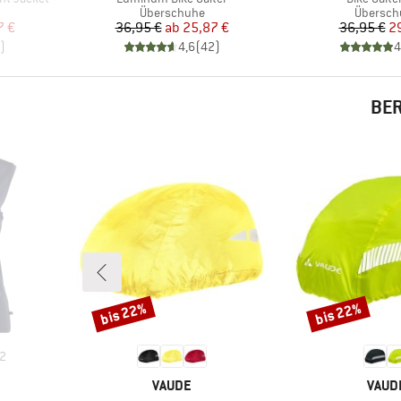
e
Produktgruppe
Produkt
Überschuhe
Übersch
rter Preis
Preis
reduzierter Preis
Pr
re
7 €
36,95 €
ab
25,87 €
36,95 €
2
)
4,6
(
42
)
4
BER
bis 22%
bis 22%
Rabatt
Rabatt
2
MARKE
MARK
VAUDE
VAUD