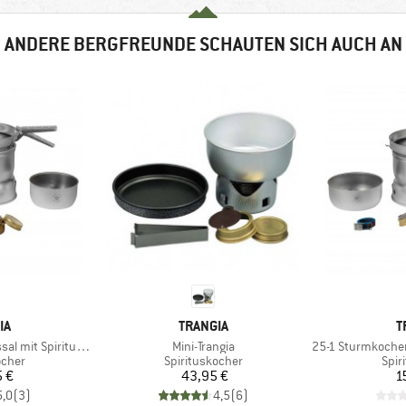
ANDERE BERGFREUNDE SCHAUTEN SICH AUCH AN
E
MARKE
M
IA
TRANGIA
T
Artikel
Artikel
t Spiritusbrenner
Mini-Trangia
25-1 Sturmkocher Duo
ruppe
Produktgruppe
Prod
ocher
Spirituskocher
Spir
eis
Preis
5 €
43,95 €
1
5,0
(
3
)
4,5
(
6
)