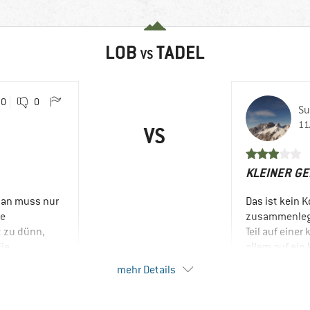
LOB
TADEL
VS
0
0
S
11
VS
KLEINER GE
Man muss nur
Das ist kein 
ie
zusammenlegba
t zu dünn,
Teil auf einer
die
allem auf ein
Trangia-Brenn
mehr Details
Gestell (das 
geht mehr Wär
länger, bis d