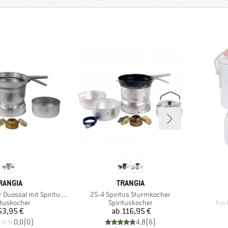
ARKE
MARKE
RANGIA
TRANGIA
Artikel
ssal mit Spiritusbrenner
25-4 Spiritus Sturmkocher
uktgruppe
Produktgruppe
Pro
ituskocher
Spirituskocher
Troc
Preis
Preis
53,95 €
ab
116,95 €
0,0
(
0
)
4,8
(
6
)