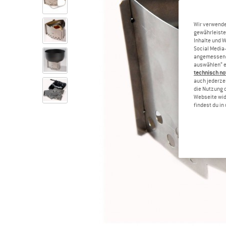
Wir verwende
gewährleiste
Inhalte und 
Social Media-
angemessene 
auswählen“ e
technisch no
auch jederzei
die Nutzung 
Webseite wid
findest du i