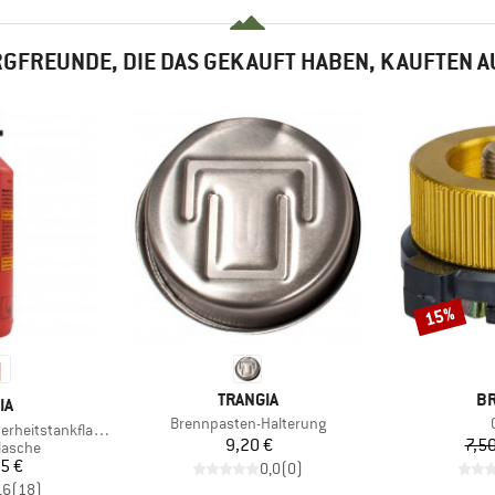
GFREUNDE, DIE DAS GEKAUFT HABEN, KAUFTEN 
15%
Rabatt
MARKE
M
TRANGIA
B
E
IA
Artikel
Brennpasten-Halterung
heitstankflasche
Preis
9,20 €
7,50
ppe
lasche
eis
5 €
0,0
(
0
)
,6
(
18
)