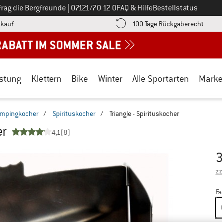
Ruf uns an unter
Frag die Bergfreunde
|
07121/70 12 0
FAQ & Hilfe
Bestellstatus
Finde die Zahlungs-Infos hier! Öffnet sich in einer Infobox
Gehe h
kauf
100 Tage Rückgaberecht
stung
Klettern
Bike
Winter
Alle Sportarten
Mark
mpingkocher
/
Spirituskocher
/
Triangle - Spirituskocher
er
4,1
(8)
3
Pr
zz
Fa