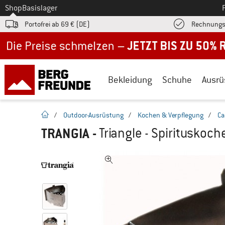
Zum
Shop
Basislager
Portofrei ab 69 € (DE)
Rechnungs
Jetzt bis zu 50% Rabatt im Sommer Sale
Bekleidung
Schuhe
Ausrü
Startseite
/
Outdoor-Ausrüstung
/
Kochen & Verpflegung
/
Ca
TRANGIA
-
Triangle - Spirituskoch