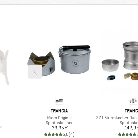
MARKE
MARK
TRANGIA
TRANG
Artikel
Artikel
Micro Original
27-1 Sturmkocher Duossal mi
Produktgruppe
Produktg
Spirituskocher
Spiritusk
rter Preis
Preis
Pr
€
39,95 €
142,9
)
5,0
(
4
)