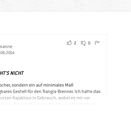
2
0
usanne
.06.2014
HT'S NICHT
Kocher, sondern ein auf minimales Maß
res Gestell für den Trangia-Brenner. Ich hatte das
 kurzen Kajaktour in Gebrauch, wobei es mir vor
 kleines Packmaß ankam. Die Vor- und Nachteile des
ers werden hier nicht erörtert. Mit diesem leichten
aber recht solide steht und auch den Topf gut hält)
me verloren als beim Sturmkocher, es dauert also
as Kochgut erhitzt ist und man braucht mehr