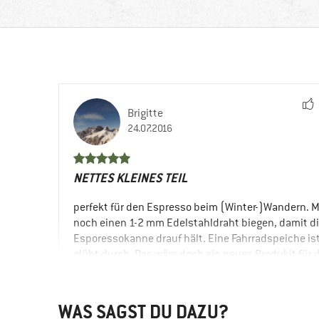
Brigitte
24.07.2016
NETTES KLEINES TEIL
perfekt für den Espresso beim (Winter-)Wandern. 
noch einen 1-2 mm Edelstahldraht biegen, damit d
Esporessokanne drauf hält. Eine Fahrradspeiche is
glüht durch. Das wäre doch ein neues Produkit für 
Bergfreunde!
VORTEILE
WAS SAGST DU DAZU?
Kompakt