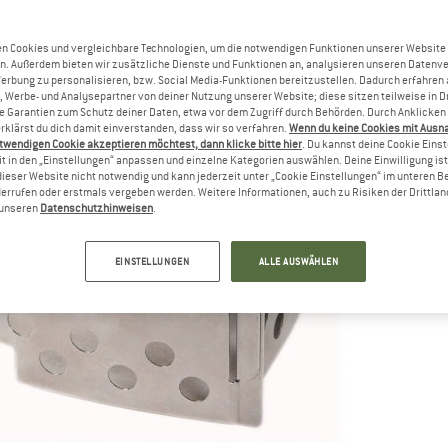
Li
M
n Cookies und vergleichbare Technologien, um die notwendigen Funktionen unserer Website
n. Außerdem bieten wir zusätzliche Dienste und Funktionen an, analysieren unseren Datenv
Werbung zu personalisieren, bzw. Social Media-Funktionen bereitzustellen. Dadurch erfahren
, Werbe- und Analysepartner von deiner Nutzung unserer Website; diese sitzen teilweise in D
Garantien zum Schutz deiner Daten, etwa vor dem Zugriff durch Behörden. Durch Anklicken 
rklärst du dich damit einverstanden, dass wir so verfahren.
Wenn du keine Cookies mit Ausn
twendigen Cookie akzeptieren möchtest, dann klicke bitte hier
. Du kannst deine Cookie Eins
t in den „Einstellungen“ anpassen und einzelne Kategorien auswählen. Deine Einwilligung ist f
dieser Website nicht notwendig und kann jederzeit unter „Cookie Einstellungen“ im unteren B
errufen oder erstmals vergeben werden. Weitere Informationen, auch zu Risiken der Drittlan
n unseren
Datenschutzhinweisen
.
EINSTELLUNGEN
ALLE AUSWÄHLEN