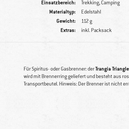
Einsatzbereich:
Trekking, Camping
Materialtyp:
Edelstahl
Gewicht:
112 g
Extras:
inkl. Packsack
Trangia Triangl
Für Spiritus- oder Gasbrenner: der
wird mit Brennerring geliefert und besteht aus r
Transportbeutel. Hinweis: Der Brenner ist nicht en