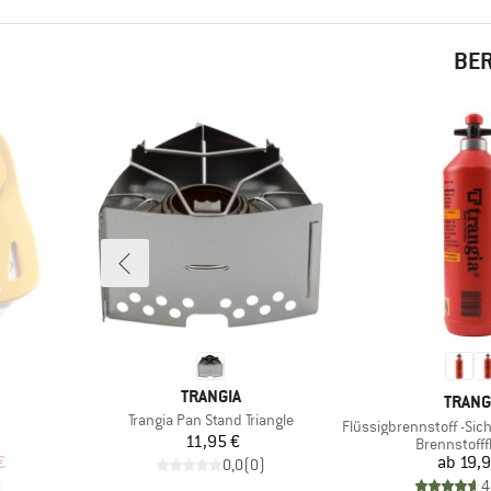
BER
MARKE
TRANGIA
MARK
TRANG
Artikel
Trangia Pan Stand Triangle
Artikel
Flüssigbrennstoff -Sicher
Preis
11,95 €
ppe
Produktgru
Brennstofff
rter Preis
Pr
€
ab
19,9
0,0
(
0
)
)
4