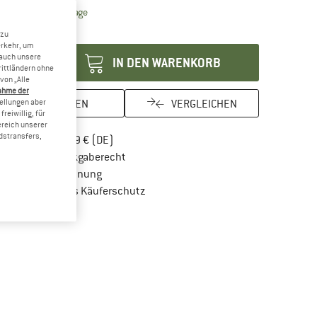
Der Link öffnet sich in einer Infobox und beinhaltet Lie
eferzeit: 2-4 Werktage
enge:
 zu
erkehr, um
 auch unsere
IN DEN WARENKORB
rittländern ohne
von „Alle
ahme der
MERKEN
VERGLEICHEN
tellungen aber
reiwillig, für
ereich unserer
dstransfers,
Finde mehr Informationen zu den Versandkos
Portofrei ab 69 € (DE)
Gehe hier zu den Rückgabe-Richtlinien Öf
100 Tage Rückgaberecht
Finde die Zahlungs-Infos hier! Öffnet sich in 
Kauf auf Rechnung
Finde alle Infos hier!
Trusted Shops Käuferschutz