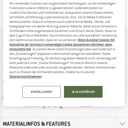
Wir verwenden Cookies und vergleichbare Technologien, um die notwendigen
Finde die Zahlungs-Infos hier! Öffnet sich 
Kauf auf Rechnung
Funktionen unserer Website zu gewährleisten. Außerdem bieten wir
Finde alle Infos hier!
Trusted Shops Käuferschutz
zusätzliche Dienste und Funktionen an, analysieren unseren Datenverkehr,
um Inhalte und Werbung zu personalisieren, bzw. Social Media-Funktionen
bereitzustellen. Dadurch erfahren auch unsere Social Media-, Werbe- und
Analysepartner von deiner Nutzung unserer Website; diese sitzen teilweise in
Drittländern ohne angemessene Garantien zum Schutz deiner Daten, etwa vor
dem Zugriff durch Behörden. Durch Anklicken von „Alle auswählen“ erklärst du
AUF EINEN BLICK
dich damit einverstanden, dass wir so verfahren.
Wenn du keine Cookies mit
Ausnahme der technisch notwendigen Cookie akzeptieren möchtest, dann
Griffige Outdoor-Sandalen mit Shoc Pad
klicke bitte hier
. Du kannst deine Cookie Einstellungen aber auch jederzeit in
den „Einstellungen“ anpassen und einzelne Kategorien auswählen. Deine
Einwilligung ist freiwillig, für die Nutzung dieser Website nicht notwendig und
kann jederzeit unter „Cookie Einstellungen“ im unteren Bereich unserer
Webseite widerrufen oder erstmals vergeben werden. Weitere Informationen,
auch zu Risiken der Drittlandstransfers, findest du in unseren
Datenschutzhinweisen
.
EINSTELLUNGEN
ALLE AUSWÄHLEN
hetik
100%
Kunden sagen:
Synt
Weiterempfehlung
robust
MATERIALINFOS & FEATURES