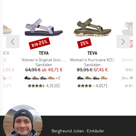
bis 25%
25%
25
Rabatt
Rabatt
Raba
MARKE
MARKE
TOCK
TEVA
TEVA
Artikel
Artikel
Artikel
BFBC
Women's Original Universal
Women's Hurricane XLT3
Women's
tgruppe
Produktgruppe
Produktgruppe
P
en
Sandalen
Sandalen
S
eis
duzierter Preis
Preis
reduzierter Preis
Preis
reduzierter Preis
79,96 €
64,95 €
ab
48,71 €
89,95 €
67,46 €
94,9
+
3
+
2
,9
(
17
)
4,3
(
13
)
4,0
(
7
)
Bergfreund Julian - Einkäufer