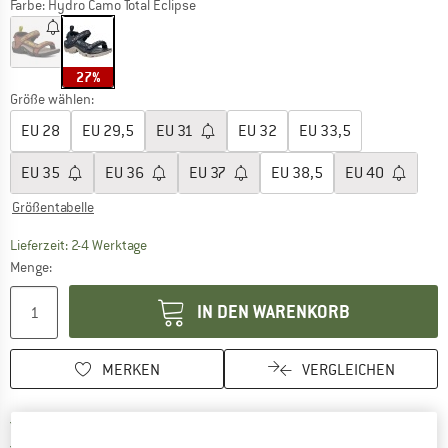
Farbe:
Hydro Camo Total Eclipse
27%
Größe wählen:
EU
28
EU
29,5
EU
31
EU
32
EU
33,5
EU
35
EU
36
EU
37
EU
38,5
EU
40
Größentabelle
Der Link öffnet sich in einer Infobox und beinhaltet
Lieferzeit: 2-4 Werktage
Menge:
IN DEN WARENKORB
MERKEN
VERGLEICHEN
Finde mehr Informationen zu den Versan
Portofrei ab 69 € (DE)
Gehe hier zu den Rückgabe-Richtlinie
100 Tage Rückgaberecht