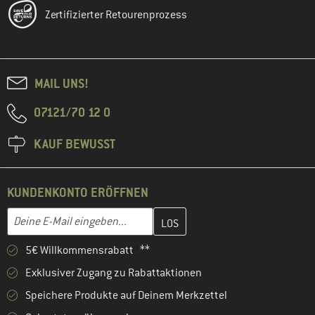
Zertifizierter Retourenprozess
MAIL UNS!
07121/70 12 0
KAUF BEWUSST
KUNDENKONTO ERÖFFNEN
Gib hier deine E-Mail-Adresse ein und erstelle im nächsten Schri
E-Mail-Adresse
5€ Willkommensrabatt **
Exklusiver Zugang zu Rabattaktionen
Speichere Produkte auf Deinem Merkzettel