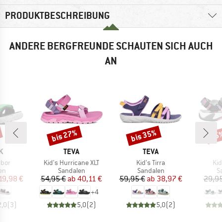
PRODUKTBESCHREIBUNG
ANDERE BERGFREUNDE SCHAUTEN SICH AUCH
AN
bis 27%
bis 35%
25
Rabatt
Rabatt
Raba
E
MARKE
MARKE
K
TEVA
TEVA
Artikel
Artikel
Art
rbor
Kid's Hurricane XLT
Kid's Tirra
Ki
tgruppe
Produktgruppe
Produktgruppe
P
en
Sandalen
Sandalen
S
eis
duzierter Preis
Preis
reduzierter Preis
Preis
reduzierter Preis
19,98 €
54,95 €
ab
40,11 €
59,95 €
ab
38,97 €
29,95
+
4
2,0
(
3
)
5,0
(
2
)
5,0
(
2
)