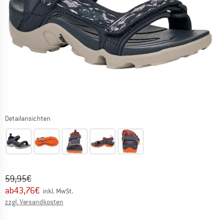
Detailansichten
Ursprünglicher Preis :
Preis:
59,95
€
ab
43,76
€
inkl. MwSt.
Informationen zu den Versandkosten. Öffnet sich in ei
zzgl. Versandkosten