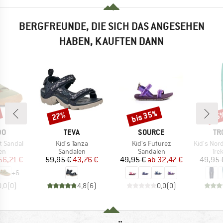
BERGFREUNDE, DIE SICH DAS ANGESEHEN
HABEN, KAUFTEN DANN
bis 35%
27%
35
Rabatt
Rabatt
Raba
E
MARKE
MARKE
MA
DO
TEVA
SOURCE
TR
Artikel
Artikel
Artikel
t Sandal
Kid's Tanza
Kid's Futurez
Kid's Nordfj
tgruppe
Produktgruppe
Produktgruppe
Pro
en
Sandalen
Sandalen
Tre
eis
duzierter Preis
Preis
reduzierter Preis
Preis
reduzierter Preis
56,21 €
59,95 €
43,76 €
49,95 €
ab
32,47 €
49,95 
+
6
0,0
(
0
)
4,8
(
6
)
0,0
(
0
)