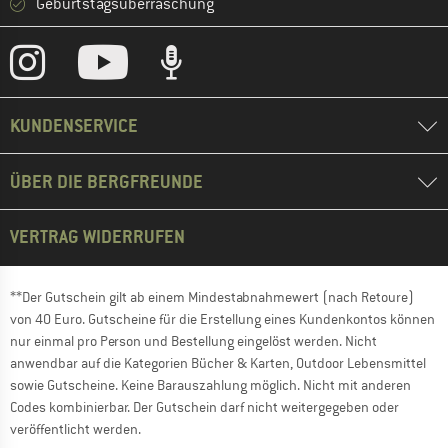
Geburtstagsüberraschung
KUNDENSERVICE
ÜBER DIE BERGFREUNDE
VERTRAG WIDERRUFEN
**Der Gutschein gilt ab einem Mindestabnahmewert (nach Retoure)
von 40 Euro. Gutscheine für die Erstellung eines Kundenkontos können
nur einmal pro Person und Bestellung eingelöst werden. Nicht
anwendbar auf die Kategorien Bücher & Karten, Outdoor Lebensmittel
sowie Gutscheine. Keine Barauszahlung möglich. Nicht mit anderen
Codes kombinierbar. Der Gutschein darf nicht weitergegeben oder
veröffentlicht werden.