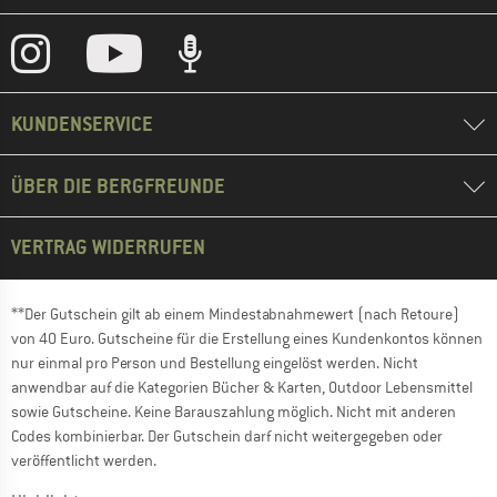
KUNDENSERVICE
ÜBER DIE BERGFREUNDE
VERTRAG WIDERRUFEN
**Der Gutschein gilt ab einem Mindestabnahmewert (nach Retoure)
von 40 Euro. Gutscheine für die Erstellung eines Kundenkontos können
nur einmal pro Person und Bestellung eingelöst werden. Nicht
anwendbar auf die Kategorien Bücher & Karten, Outdoor Lebensmittel
sowie Gutscheine. Keine Barauszahlung möglich. Nicht mit anderen
Codes kombinierbar. Der Gutschein darf nicht weitergegeben oder
veröffentlicht werden.