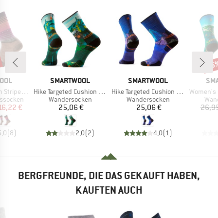
25
Raba
MARKE
MARKE
MA
OOL
SMARTWOOL
SMARTWOOL
SM
Artikel
Artikel
Artikel
ripe Crew
Hike Targeted Cushion Trail Trekker Crew
Hike Targeted Cushion Mountain Myth Crew
Women's Hike Target
pe
Produktgruppe
Produktgruppe
Prod
nssocken
Wandersocken
Wandersocken
Wan
eis
duzierter Preis
Preis
Preis
16,22 €
25,06 €
25,06 €
26,9
5,0
(
8
)
2,0
(
2
)
4,0
(
1
)
BERGFREUNDE, DIE DAS GEKAUFT HABEN,
KAUFTEN AUCH