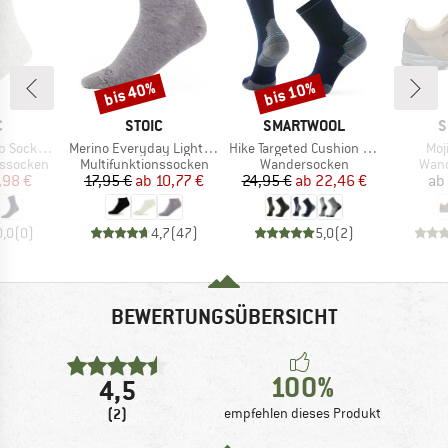
bis 40%
bis 10%
Rabatt
Rabatt
KE
MARKE
MARKE
M
C
STOIC
SMARTWOOL
S
Artikel
Artikel
Arti
s Classic
Merino Everyday Light No Show Socks
Hike Targeted Cushion Mid Crew Socks
Moji
pe
Produktgruppe
Produktgruppe
Prod
nssocken
Multifunktionssocken
Wandersocken
Wan
eis
duzierter Preis
Preis
reduzierter Preis
Preis
reduzierter Preis
,98 €
17,95 €
ab
10,77 €
24,95 €
ab
22,46 €
ab
0,0
(
0
)
4,7
(
47
)
5,0
(
2
)
BEWERTUNGSÜBERSICHT
100%
4,5
(2)
empfehlen dieses Produkt