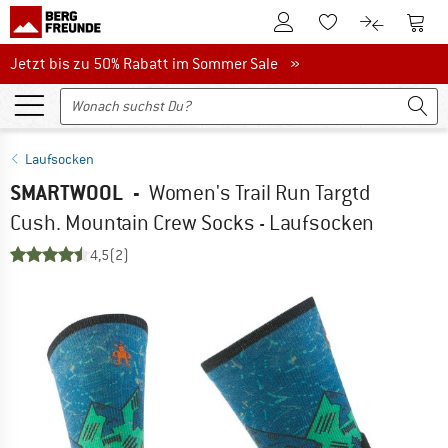
Zum Kundenkonto
Zum 
Zum Merkzettel.
Zum Produk
Jetzt bis zu 50% Rabatt im Sommer Sale
Jetzt bis zu 50% Rabatt im Sommer Sale »
Laufsocken
SMARTWOOL
-
Women's Trail Run Targtd
Cush. Mountain Crew Socks - Laufsocken
4,5
(2)