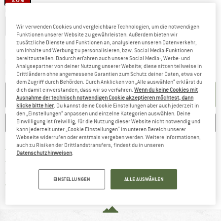
Größe: EU
38-41
EU
34-37
EU
38-41
EU
42-45
Wir verwenden Cookies und vergleichbare Technologien, um die notwendigen
Funktionen unserer Website zu gewährleisten. Außerdem bieten wir
Größentabelle
zusätzliche Dienste und Funktionen an, analysieren unseren Datenverkehr,
um Inhalte und Werbung zu personalisieren, bzw. Social Media-Funktionen
bereitzustellen. Dadurch erfahren auch unsere Social Media-, Werbe- und
Der Link öffnet sich in einer Infobox und beinhaltet
Lieferzeit: 2-4 Werktage
Analysepartner von deiner Nutzung unserer Website; diese sitzen teilweise in
Menge:
Drittländern ohne angemessene Garantien zum Schutz deiner Daten, etwa vor
dem Zugriff durch Behörden. Durch Anklicken von „Alle auswählen“ erklärst du
dich damit einverstanden, dass wir so verfahren.
Wenn du keine Cookies mit
IN DEN WARENKORB
Ausnahme der technisch notwendigen Cookie akzeptieren möchtest, dann
klicke bitte hier
. Du kannst deine Cookie Einstellungen aber auch jederzeit in
den „Einstellungen“ anpassen und einzelne Kategorien auswählen. Deine
Einwilligung ist freiwillig, für die Nutzung dieser Website nicht notwendig und
MERKEN
VERGLEICHEN
kann jederzeit unter „Cookie Einstellungen“ im unteren Bereich unserer
Webseite widerrufen oder erstmals vergeben werden. Weitere Informationen,
auch zu Risiken der Drittlandstransfers, findest du in unseren
Finde mehr Informationen zu den Versan
Portofrei ab 69 € (DE)
Datenschutzhinweisen
.
Gehe hier zu den Rückgabe-Richtlinie
100 Tage Rückgaberecht
Finde die Zahlungs-Infos hier! Öffnet sich 
Kauf auf Rechnung
EINSTELLUNGEN
ALLE AUSWÄHLEN
Finde alle Infos hier!
Trusted Shops Käuferschutz