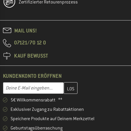
Zertifizierter Retourenprozess
MAIL UNS!
07121/70 12 0
KAUF BEWUSST
KUNDENKONTO ERÖFFNEN
Gib hier deine E-Mail-Adresse ein und erstelle im nächsten Schri
E-Mail-Adresse
5€ Willkommensrabatt **
Exklusiver Zugang zu Rabattaktionen
Speichere Produkte auf Deinem Merkzettel
Geburtstagsüberraschung