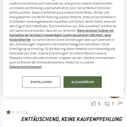
15.09.2023
zusätzliche Dienste und Funktionen an, analysieren unseren Datenverkehr,
um Inhalte und Werbung zu personalisieren, bzw. Social Media-Funktionen
bereitzustellen. Dadurch erfahren auch unsere Social Media-, Werbe- und
4
1
Analysepartner von deiner Nutzung unserer Website; diese sitzen teilweise in
Drittländern ohne angemessene Garantien zum Schutz deiner Daten, etwa vor
dem Zugriff durch Behörden. Durch Anklicken von „Alle auswählen“ erklärst du
NICHT SUPERSTABIL, DAFÜR BEQUEM UND
dich damit einverstanden, dass wir so verfahren.
Wenn du keine Cookies mit
Ausnahme der technisch notwendigen Cookie akzeptieren möchtest, dann
LEICHT
klicke bitte hier
. Du kannst deine Cookie Einstellungen aber auch jederzeit in
den „Einstellungen“ anpassen und einzelne Kategorien auswählen. Deine
Einwilligung ist freiwillig, für die Nutzung dieser Website nicht notwendig und
Es gibt stabilere Wanderstiefel, der Schaft ist sehr weich,
kann jederzeit unter „Cookie Einstellungen“ im unteren Bereich unserer
dafür ist der Schuh insgesamt sehr bequem. Er läuft sich sehr
Webseite widerrufen oder erstmals vergeben werden. Weitere Informationen,
auch zu Risiken der Drittlandstransfers, findest du in unseren
gut und flott, der Rocker treibt einen geradezu vorwärts. Der
VS
Datenschutzhinweisen
.
Schnitt ist etwas schmaler, Scarpa verwendet ungewöhnliche
Größen für seine Schuhe, am besten die Zentimeterangabe
nutzen. Der Schuh ist optisch attraktiv und verzichtet auf
EINSTELLUNGEN
ALLE AUSWÄHLEN
Rainer
Leder, was sich auch in sehr guter Atmungsaktivität
01.07.2023
niederschlägt.
5
7
VORTEILE
Robust
ENTTÄUSCHEND, KEINE KAUFEMPFEHLUNG
Bequem