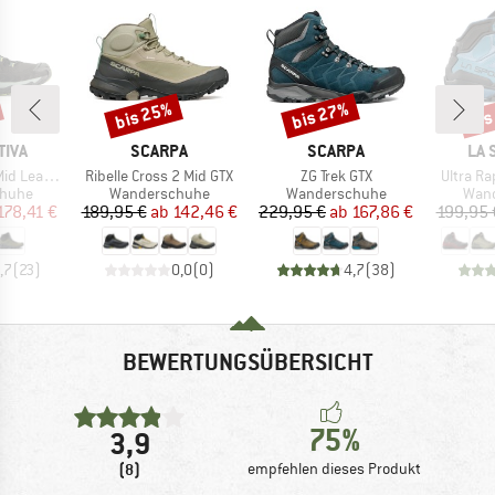
bis 25%
bis 27%
bis
Rabatt
Rabatt
Raba
MARKE
MARKE
MA
TIVA
SCARPA
SCARPA
LA 
Artikel
Artikel
Artikel
eather GTX
Ribelle Cross 2 Mid GTX
ZG Trek GTX
Ultra Ra
ruppe
Produktgruppe
Produktgruppe
Prod
huhe
Wanderschuhe
Wanderschuhe
Wan
eis
duzierter Preis
Preis
reduzierter Preis
Preis
reduzierter Preis
178,41 €
189,95 €
ab
142,46 €
229,95 €
ab
167,86 €
199,95 
,7
(
23
)
0,0
(
0
)
4,7
(
38
)
BEWERTUNGSÜBERSICHT
75%
3,9
(8)
empfehlen dieses Produkt