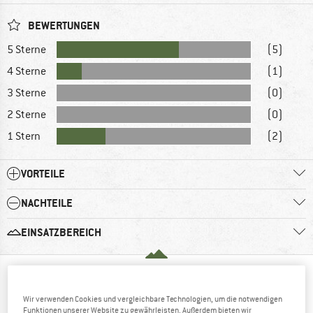
BEWERTUNGEN
5 Sterne
(5)
4 Sterne
(1)
3 Sterne
(0)
2 Sterne
(0)
1 Stern
(2)
VORTEILE
NACHTEILE
EINSATZBEREICH
LOB
TADEL
VS
Wir verwenden Cookies und vergleichbare Technologien, um die notwendigen
Michael
Funktionen unserer Website zu gewährleisten. Außerdem bieten wir