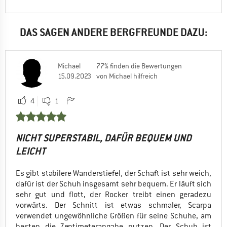
Nein, ich würde das Produkt nicht weiterempfehlen
DAS SAGEN ANDERE BERGFREUNDE DAZU:
Michael
77% finden die Bewertungen
15.09.2023
von Michael hilfreich
4
1
NICHT SUPERSTABIL, DAFÜR BEQUEM UND
LEICHT
Es gibt stabilere Wanderstiefel, der Schaft ist sehr weich,
dafür ist der Schuh insgesamt sehr bequem. Er läuft sich
sehr gut und flott, der Rocker treibt einen geradezu
vorwärts. Der Schnitt ist etwas schmaler, Scarpa
verwendet ungewöhnliche Größen für seine Schuhe, am
besten die Zentimeterangabe nutzen. Der Schuh ist