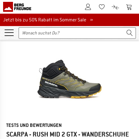
Zum Kundenkonto
Zum 
Zum Merkzettel.
Zum Produk
Jetzt bis zu 50% Rabatt im Sommer Sale
Jetzt bis zu 50% Rabatt im Sommer Sale »
TESTS UND BEWERTUNGEN
SCARPA - RUSH MID 2 GTX - WANDERSCHUHE