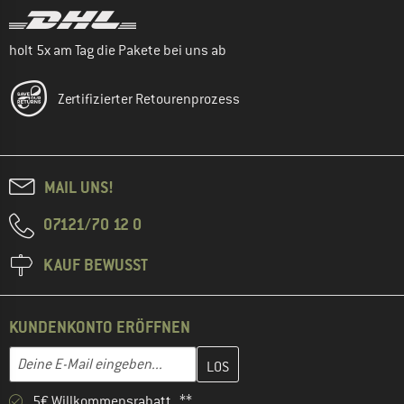
holt 5x am Tag die Pakete bei uns ab
Zertifizierter Retourenprozess
MAIL UNS!
07121/70 12 0
KAUF BEWUSST
KUNDENKONTO ERÖFFNEN
Gib hier deine E-Mail-Adresse ein und erstelle im nächsten Schri
E-Mail-Adresse
5€ Willkommensrabatt **