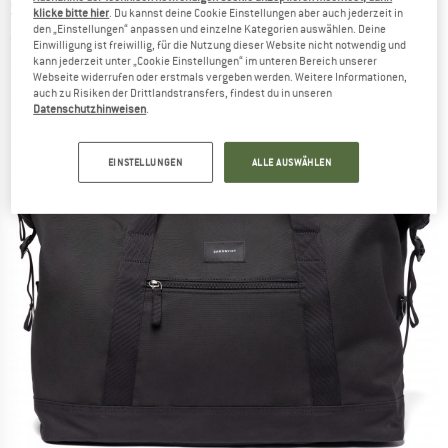
SANDQVIST
-
Sture - Reisetasche
klicke bitte hier
. Du kannst deine Cookie Einstellungen aber auch jederzeit in
den „Einstellungen“ anpassen und einzelne Kategorien auswählen. Deine
(0)
Einwilligung ist freiwillig, für die Nutzung dieser Website nicht notwendig und
kann jederzeit unter „Cookie Einstellungen“ im unteren Bereich unserer
Webseite widerrufen oder erstmals vergeben werden. Weitere Informationen,
auch zu Risiken der Drittlandstransfers, findest du in unseren
Datenschutzhinweisen
.
EINSTELLUNGEN
ALLE AUSWÄHLEN