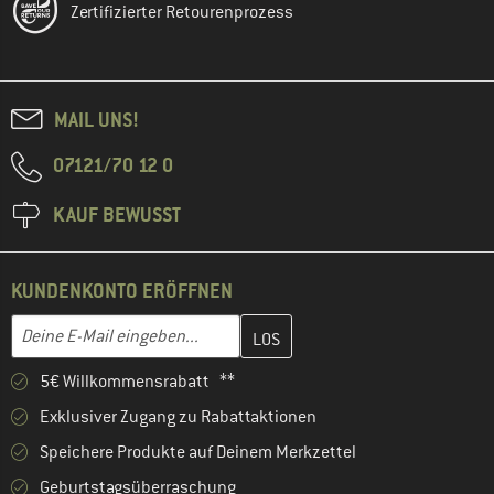
Zertifizierter Retourenprozess
MAIL UNS!
07121/70 12 0
KAUF BEWUSST
KUNDENKONTO ERÖFFNEN
Gib hier deine E-Mail-Adresse ein und erstelle im nächsten Schri
E-Mail-Adresse
5€ Willkommensrabatt **
Exklusiver Zugang zu Rabattaktionen
Speichere Produkte auf Deinem Merkzettel
Geburtstagsüberraschung