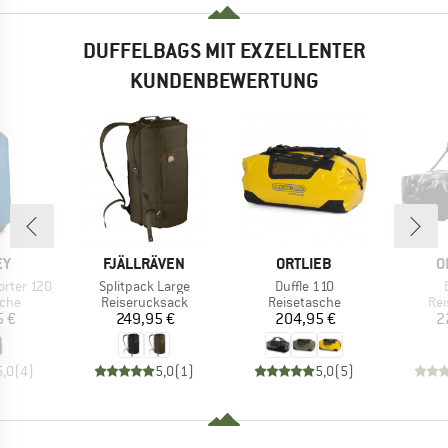
DUFFELBAGS MIT EXZELLENTER
KUNDENBEWERTUNG
E
MARKE
MARKE
M
EY
FJÄLLRÄVEN
ORTLIEB
O
Artikel
Artikel
orter 120
Splitpack Large
Duffle 110
gruppe
Produktgruppe
Produktgruppe
Pro
sche
Reiserucksack
Reisetasche
Rei
eis
Preis
Preis
5 €
249,95 €
204,95 €
2
5,0
(
4
)
5,0
(
1
)
5,0
(
5
)