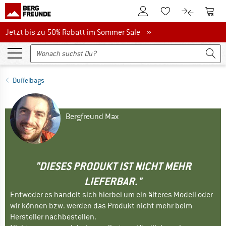
Zum Kundenkonto
Zum 
Zum Merkzettel.
Zum Produk
Jetzt bis zu 50% Rabatt im Sommer Sale
Jetzt bis zu 50% Rabatt im Sommer Sale »
Duffelbags
Bergfreund Max
"DIESES PRODUKT IST NICHT MEHR
LIEFERBAR."
Entweder es handelt sich hierbei um ein älteres Modell oder
wir können bzw. werden das Produkt nicht mehr beim
Hersteller nachbestellen.