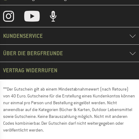
KUNDENSERVICE
ÜBER DIE BERGFREUNDE
VERTRAG WIDERRUFEN
**Der Gutschein gilt ab einem Mindestabnahmewert (nach Retoure)
von 40 Euro. Gutscheine für die Erstellung eines Kundenkontos können
nur einmal pro Person und Bestellung eingelöst werden. Nicht
anwendbar auf die Kategorien Bücher & Karten, Outdoor Lebensmittel
sowie Gutscheine. Keine Barauszahlung möglich. Nicht mit anderen
Codes kombinierbar. Der Gutschein darf nicht weitergegeben oder
veröffentlicht werden.