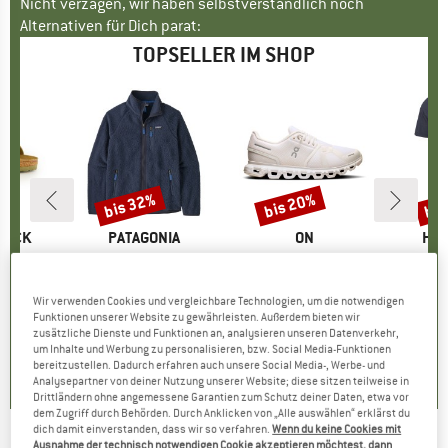
Nicht verzagen, wir haben selbstverständlich noch
Alternativen für Dich parat:
TOPSELLER IM SHOP
bis 32%
bis 20%
bis
Rabatt
Rabatt
Raba
TOCK
MARKE
PATAGONIA
MARKE
ON
MA
HEB
 BF
Artikel
Retro Pile Jacket
Artikel
Women's Cloud 6
Artikel
MerinoMix150 Pi
tgruppe
en
Produktgruppe
Fleecejacke
Produktgruppe
Sneaker
Pr
Me
eis
duzierter Preis
71,96 €
149,95 €
ab
Preis
reduzierter Preis
101,97 €
159,95 €
ab
Preis
reduzierter Preis
127,96 €
59,95 
Wir verwenden Cookies und vergleichbare Technologien, um die notwendigen
Funktionen unserer Website zu gewährleisten. Außerdem bieten wir
+
6
+
1
+
9
zusätzliche Dienste und Funktionen an, analysieren unseren Datenverkehr,
,8
(
20
)
4,6
(
71
)
4,7
(
48
)
um Inhalte und Werbung zu personalisieren, bzw. Social Media-Funktionen
bereitzustellen. Dadurch erfahren auch unsere Social Media-, Werbe- und
Analysepartner von deiner Nutzung unserer Website; diese sitzen teilweise in
Drittländern ohne angemessene Garantien zum Schutz deiner Daten, etwa vor
dem Zugriff durch Behörden. Durch Anklicken von „Alle auswählen“ erklärst du
dich damit einverstanden, dass wir so verfahren.
Wenn du keine Cookies mit
Ausnahme der technisch notwendigen Cookie akzeptieren möchtest, dann