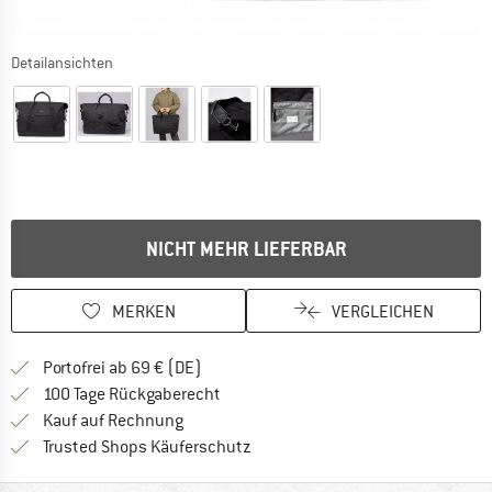
Detailansichten
NICHT MEHR LIEFERBAR
MERKEN
VERGLEICHEN
Finde mehr Informationen zu den Versan
Portofrei ab 69 € (DE)
Gehe hier zu den Rückgabe-Richtlinie
100 Tage Rückgaberecht
Finde die Zahlungs-Infos hier! Öffnet sich 
Kauf auf Rechnung
Finde alle Infos hier!
Trusted Shops Käuferschutz