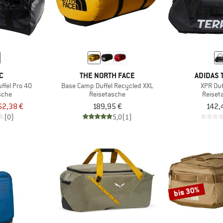
C
THE NORTH FACE
ADIDAS 
ffel Pro 40
Base Camp Duffel Recycled XXL
XPR Duf
sche
Reisetasche
Reiset
62,38 €
189,95 €
142,
(0)
5,0
(1)
bis 30%