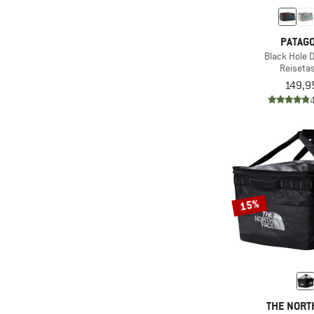
(4)
Helly Hansen
(4)
Herschel
PATAGO
Black Hole D
(6)
Jack Wolfskin
Reiseta
(1)
Johnny Urban
149,9
(3)
Kapten & Son
(1)
KAVU
(1)
Kohla
(2)
La Sportiva
(7)
Mammut
15%
(4)
Matador
(1)
MeroMero
(4)
Nemo
(1)
Nordisk
(2)
Norrøna
THE NORT