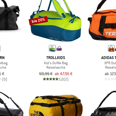
bis 20%
ORN
TROLLKIDS
ADIDAS 
elbag
Kid's Duffle Bag
XPR Duf
sche
Reisetasche
Reiset
5 €
59,95 €
ab 47,96 €
ab 123
(0)
5,0
(2)