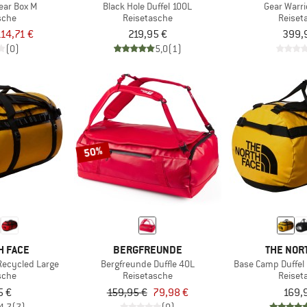
ear Box M
Black Hole Duffel 100L
Gear Warri
sche
Reisetasche
Reiset
114,71 €
219,95 €
399,
(0)
5,0
(1)
50%
H FACE
BERGFREUNDE
THE NOR
Recycled Large
Bergfreunde Duffle 40L
Base Camp Duffel 
sche
Reisetasche
Reiset
5 €
159,95 €
79,98 €
169,