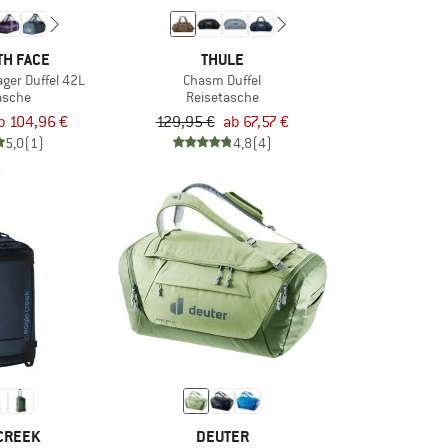
TH FACE
THULE
ger Duffel 42L
Chasm Duffel
asche
Reisetasche
b 104,96 €
129,95 €
ab 67,57 €
5,0
(1)
4,8
(4)
CREEK
DEUTER