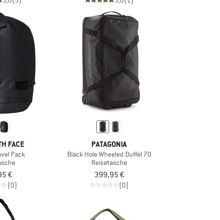
5,0
(3)
5,0
(1)
TH FACE
PATAGONIA
avel Pack
Black Hole Wheeled Duffel 70
asche
Reisetasche
95 €
399,95 €
(0)
(0)