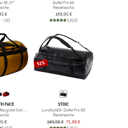
or XE 27''
Duffel Pro 60
asche
Reisetasche
95 €
149,95 €
(0)
5,0
(4)
52%
TH FACE
STOIC
Recycled Extra Large
LundhuldSt. Duffel Pro 60
asche
Reisetasche
95 €
149,95 €
71,98 €