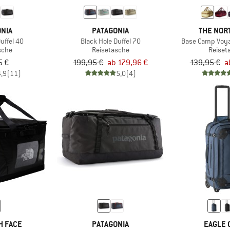
NIA
PATAGONIA
THE NOR
uffel 40
Black Hole Duffel 70
Base Camp Voya
sche
Reisetasche
Reiset
5 €
199,95 €
ab 179,96 €
139,95 €
a
4,9
(11)
5,0
(4)
H FACE
PATAGONIA
EAGLE 