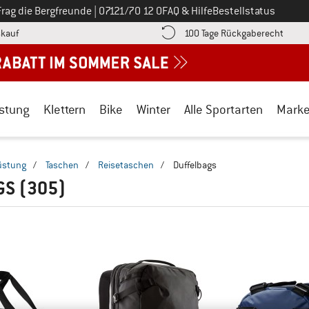
Ruf uns an unter
Frag die Bergfreunde
|
07121/70 12 0
FAQ & Hilfe
Bestellstatus
Finde die Zahlungs-Infos hier! Öffnet sich in einer Infobox
Gehe h
kauf
100 Tage Rückgaberecht
stung
Klettern
Bike
Winter
Alle Sportarten
Mark
üstung
/
Taschen
/
Reisetaschen
/
Duffelbags
GS
(305)