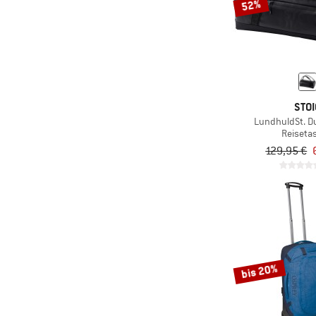
52%
STOI
LundhuldSt. Du
Reiseta
129,95 €
bis 20%