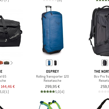
4,7
(7)
(0)
DE
OSPREY
THE NOR
el 65
Rolling Transporter 120
Bcv Pro Tr
sche
Reisetasche
Reiset
 144,46 €
299,95 €
259,
5,0
(1)
5,0
(4)