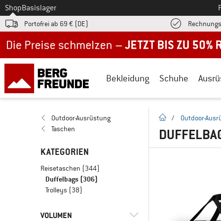
Zum
Shop
Basislager
Portofrei ab 69 € (DE)
Rechnungs
Jetzt bis zu 50% Rabatt im Sommer Sale
Bekleidung
Schuhe
Ausrü
Startseite
Outdoor-Ausrüstung
/
Outdoor-Ausr
Taschen
DUFFELBA
KATEGORIEN
Reisetaschen
(344)
Duffelbags
(306)
Trolleys
(38)
VOLUMEN