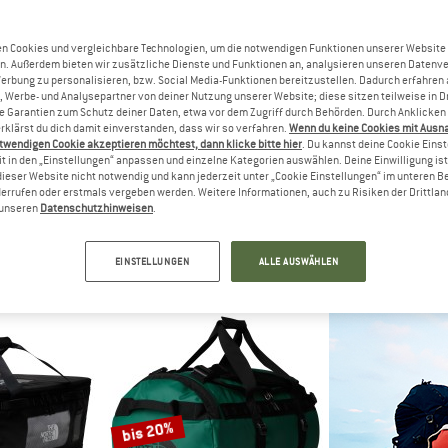
bis 40%
n Cookies und vergleichbare Technologien, um die notwendigen Funktionen unserer Website
n. Außerdem bieten wir zusätzliche Dienste und Funktionen an, analysieren unseren Datenv
Werbung zu personalisieren, bzw. Social Media-Funktionen bereitzustellen. Dadurch erfahren
, Werbe- und Analysepartner von deiner Nutzung unserer Website; diese sitzen teilweise in D
Garantien zum Schutz deiner Daten, etwa vor dem Zugriff durch Behörden. Durch Anklicken 
rklärst du dich damit einverstanden, dass wir so verfahren.
Wenn du keine Cookies mit Ausn
twendigen Cookie akzeptieren möchtest, dann klicke bitte hier
. Du kannst deine Cookie Eins
t in den „Einstellungen“ anpassen und einzelne Kategorien auswählen. Deine Einwilligung ist f
dieser Website nicht notwendig und kann jederzeit unter „Cookie Einstellungen“ im unteren B
errufen oder erstmals vergeben werden. Weitere Informationen, auch zu Risiken der Drittlan
H FACE
PATAGONIA
THE NOR
n unseren
Datenschutzhinweisen
.
er Duffel 62L
Black Hole MLC
Base Camp Duffel
sche
Reisetasche
Reiset
5 €
219,95 €
144,95 €
a
EINSTELLUNGEN
ALLE AUSWÄHLEN
5,0
(2)
4,8
(5)
bis 20%