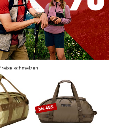
 Preise schmelzen
 ZU 50% RABATT
M SOMMER SALE
bis 48%