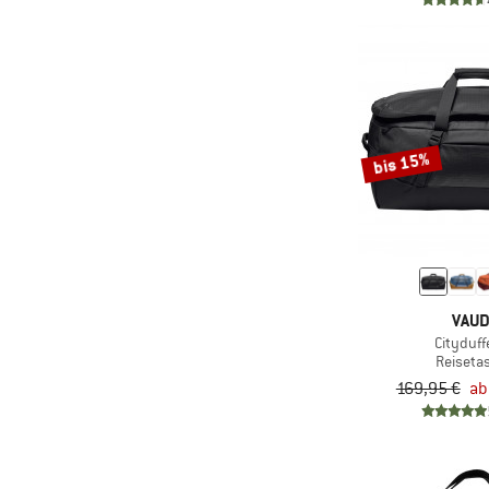
(1)
Snap
(2)
Stoic
(1)
Tasmanian Tiger
(3)
Tatonka
bis 15%
(18)
The North Face
(1)
The Urban Society
(3)
Thule
(6)
Topo Designs
(1)
Tretorn
VAU
(1)
Trollkids
Cityduff
Reiseta
(2)
Ucon Acrobatics
169,95 €
ab
(10)
Vaude
(4)
Yeti Coolers