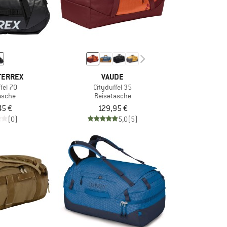
TERREX
VAUDE
fel 70
Cityduffel 35
asche
Reisetasche
45 €
129,95 €
(0)
5,0
(5)