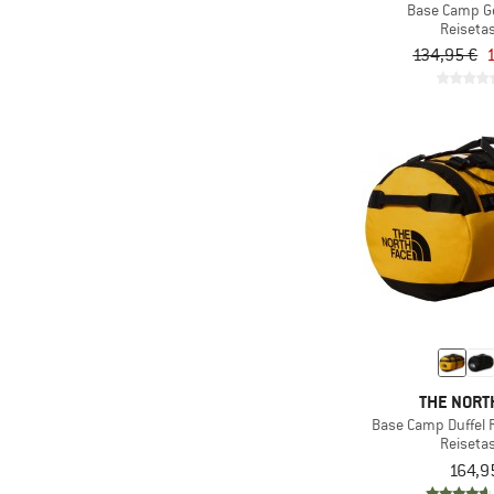
Base Camp G
(10)
Ortlieb
Reiseta
(28)
134,95 €
Osprey
(3)
Passenger
(8)
Patagonia
(3)
Picture
(1)
Quiksilver
(3)
Rab
(4)
Rains
(21)
Rip Curl
(1)
Roxy
(4)
Salewa
THE NORT
(1)
Samaya
Base Camp Duffel 
(2)
Sandqvist
Reiseta
164,9
(4)
Simond