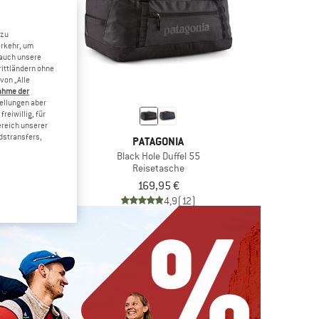
 zu
erkehr, um
 auch unsere
rittländern ohne
von „Alle
ahme der
tellungen aber
reiwillig, für
ereich unserer
dstransfers,
TH FACE
PATAGONIA
 Recycled Small
Black Hole Duffel 55
asche
Reisetasche
b 86,97 €
169,95 €
4,9
(10)
4,9
(12)