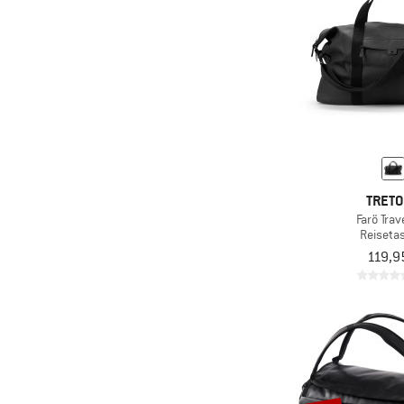
TRET
Farö Trav
Reiseta
119,9