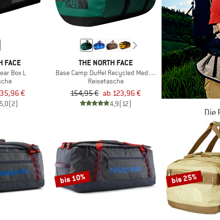
H FACE
THE NORTH FACE
ear Box L
Base Camp Duffel Recycled Medium
sche
Reisetasche
35,96 €
154,95 €
ab 123,96 €
5,0
(2)
4,9
(12)
Die
JETZT BIS
ZU
bis 10%
bis 25%