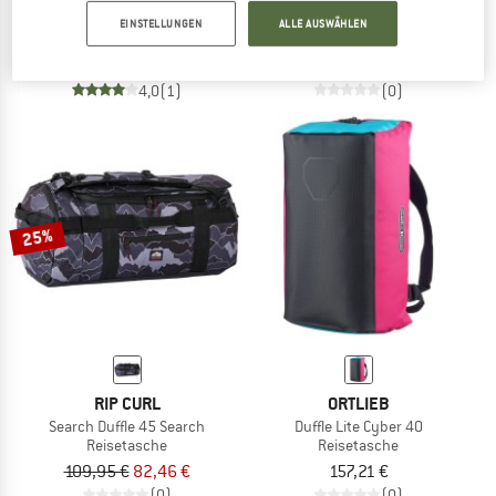
Carryall Mule 30
Packable Duffle 35 Search
EINSTELLUNGEN
ALLE AUSWÄHLEN
Reisetasche
Reisetasche
69,95 €
59,46 €
69,95 €
55,96 €
4,0
(1)
(0)
25%
RIP CURL
ORTLIEB
Search Duffle 45 Search
Duffle Lite Cyber 40
Reisetasche
Reisetasche
109,95 €
82,46 €
157,21 €
(0)
(0)