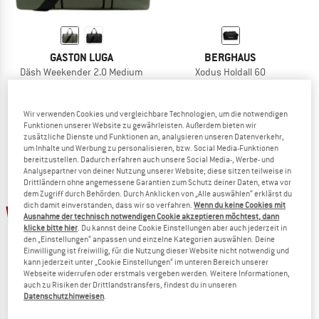
GASTON LUGA
BERGHAUS
Däsh Weekender 2.0 Medium
Xodus Holdall 60
Reisetasche
Reisetasche
98,95 €
84,11 €
124,95 €
106,21 €
Wir verwenden Cookies und vergleichbare Technologien, um die notwendigen
(0)
(0)
Funktionen unserer Website zu gewährleisten. Außerdem bieten wir
zusätzliche Dienste und Funktionen an, analysieren unseren Datenverkehr,
um Inhalte und Werbung zu personalisieren, bzw. Social Media-Funktionen
bereitzustellen. Dadurch erfahren auch unsere Social Media-, Werbe- und
Analysepartner von deiner Nutzung unserer Website; diese sitzen teilweise in
Drittländern ohne angemessene Garantien zum Schutz deiner Daten, etwa vor
dem Zugriff durch Behörden. Durch Anklicken von „Alle auswählen“ erklärst du
dich damit einverstanden, dass wir so verfahren.
Wenn du keine Cookies mit
15%
20%
Ausnahme der technisch notwendigen Cookie akzeptieren möchtest, dann
klicke bitte hier
. Du kannst deine Cookie Einstellungen aber auch jederzeit in
den „Einstellungen“ anpassen und einzelne Kategorien auswählen. Deine
Einwilligung ist freiwillig, für die Nutzung dieser Website nicht notwendig und
kann jederzeit unter „Cookie Einstellungen“ im unteren Bereich unserer
Webseite widerrufen oder erstmals vergeben werden. Weitere Informationen,
auch zu Risiken der Drittlandstransfers, findest du in unseren
Datenschutzhinweisen
.
BERGHAUS
RIP CURL