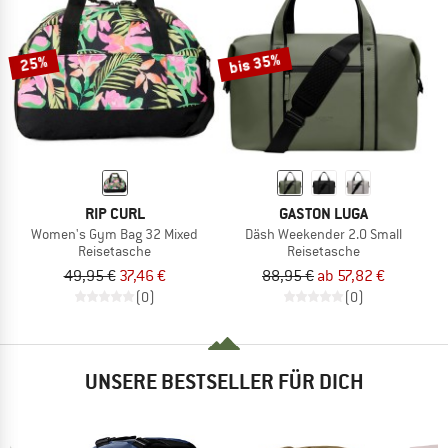
ZUM SOMMER SALE
bis 35%
25%
RIP CURL
GASTON LUGA
Women's Gym Bag 32 Mixed
Däsh Weekender 2.0 Small
Reisetasche
Reisetasche
49,95 €
37,46 €
88,95 €
ab 57,82 €
(0)
(0)
UNSERE BESTSELLER FÜR DICH