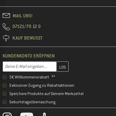
MAIL UNS!
07121/70 12 0
KAUF BEWUSST
KUNDENKONTO ERÖFFNEN
Gib hier deine E-Mail-Adresse ein und erstelle im nächsten Schri
E-Mail-Adresse
5€ Willkommensrabatt **
Exklusiver Zugang zu Rabattaktionen
Speichere Produkte auf Deinem Merkzettel
Geburtstagsüberraschung