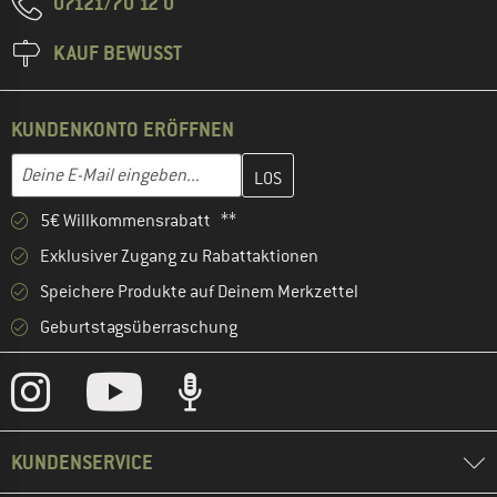
07121/70 12 0
KAUF BEWUSST
KUNDENKONTO ERÖFFNEN
Gib hier deine E-Mail-Adresse ein und erstelle im nächsten Schri
E-Mail-Adresse
5€ Willkommensrabatt **
Exklusiver Zugang zu Rabattaktionen
Speichere Produkte auf Deinem Merkzettel
Geburtstagsüberraschung
KUNDENSERVICE