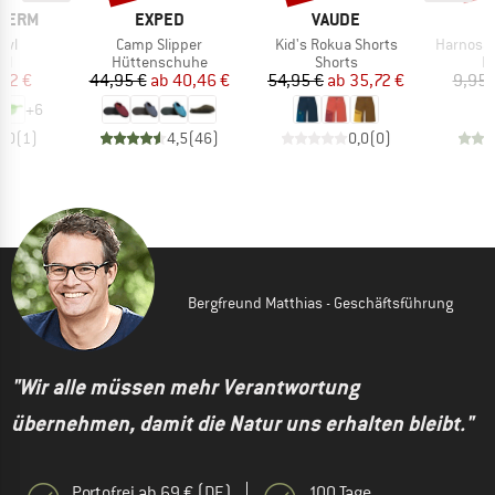
MARKE
MARKE
THERM
EXPED
VAUDE
Artikel
Artikel
Artikel
owl
Camp Slipper
Kid's Rokua Shorts
Harnosan
tgruppe
Produktgruppe
Produktgruppe
P
el
Hüttenschuhe
Shorts
P
eis
duzierter Preis
Preis
reduzierter Preis
Preis
reduzierter Preis
32 €
44,95 €
ab
40,46 €
54,95 €
ab
35,72 €
9,95 
+
6
5,0
(
1
)
4,5
(
46
)
0,0
(
0
)
Bergfreund Matthias - Geschäftsführung
"Wir alle müssen mehr Verantwortung
übernehmen, damit die Natur uns erhalten bleibt."
Portofrei ab 69 € (DE)
100 Tage