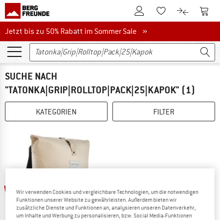
Zum Kundenkonto
Zum 
Zum Merkzettel.
Zum Produk
t laden
Jetzt bis zu 50% Rabatt im Sommer Sale
Jetzt bis zu 50% Rabatt im Sommer Sale »
SUCHE NACH
"TATONKA|GRIP|ROLLTOP|PACK|25|KAPOK"
(1)
KATEGORIEN
FILTER
bis 30%
Wir verwenden Cookies und vergleichbare Technologien, um die notwendigen
Funktionen unserer Website zu gewährleisten. Außerdem bieten wir
zusätzliche Dienste und Funktionen an, analysieren unseren Datenverkehr,
um Inhalte und Werbung zu personalisieren, bzw. Social Media-Funktionen