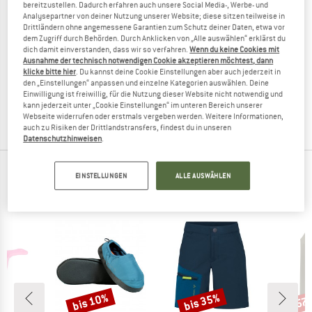
bereitzustellen. Dadurch erfahren auch unsere Social Media-, Werbe- und
Analysepartner von deiner Nutzung unserer Website; diese sitzen teilweise in
Drittländern ohne angemessene Garantien zum Schutz deiner Daten, etwa vor
dem Zugriff durch Behörden. Durch Anklicken von „Alle auswählen“ erklärst du
dich damit einverstanden, dass wir so verfahren.
Wenn du keine Cookies mit
TATONKA
Ausnahme der technisch notwendigen Cookie akzeptieren möchtest, dann
klicke bitte hier
. Du kannst deine Cookie Einstellungen aber auch jederzeit in
Grip Rolltop Pack Kapok 25
den „Einstellungen“ anpassen und einzelne Kategorien auswählen. Deine
Daypack
Einwilligung ist freiwillig, für die Nutzung dieser Website nicht notwendig und
84,95 €
ab 59,47 €
kann jederzeit unter „Cookie Einstellungen“ im unteren Bereich unserer
(0)
Webseite widerrufen oder erstmals vergeben werden. Weitere Informationen,
auch zu Risiken der Drittlandstransfers, findest du in unseren
Datenschutzhinweisen
.
KUNDEN, DIE SICH DAS ANGESEHEN HABEN,
EINSTELLUNGEN
ALLE AUSWÄHLEN
SAHEN SICH AUCH AN
bis 10%
bis 35%
57
Rabatt
Rabatt
Raba