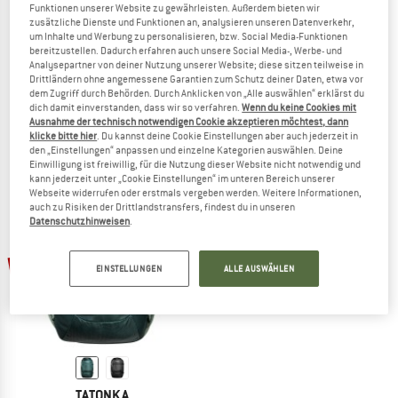
Funktionen unserer Website zu gewährleisten. Außerdem bieten wir
zusätzliche Dienste und Funktionen an, analysieren unseren Datenverkehr,
um Inhalte und Werbung zu personalisieren, bzw. Social Media-Funktionen
TATONKA
TATONKA
bereitzustellen. Dadurch erfahren auch unsere Social Media-, Werbe- und
Analysepartner von deiner Nutzung unserer Website; diese sitzen teilweise in
Cape
Great Escape 60+15
Drittländern ohne angemessene Garantien zum Schutz deiner Daten, etwa vor
Poncho
Reiserucksack
dem Zugriff durch Behörden. Durch Anklicken von „Alle auswählen“ erklärst du
89,95 €
71,96 €
249,95 €
212,46 €
dich damit einverstanden, dass wir so verfahren.
Wenn du keine Cookies mit
Ausnahme der technisch notwendigen Cookie akzeptieren möchtest, dann
5,0
(1)
5,0
(1)
klicke bitte hier
. Du kannst deine Cookie Einstellungen aber auch jederzeit in
den „Einstellungen“ anpassen und einzelne Kategorien auswählen. Deine
Einwilligung ist freiwillig, für die Nutzung dieser Website nicht notwendig und
kann jederzeit unter „Cookie Einstellungen“ im unteren Bereich unserer
Webseite widerrufen oder erstmals vergeben werden. Weitere Informationen,
auch zu Risiken der Drittlandstransfers, findest du in unseren
Datenschutzhinweisen
.
bis 35%
EINSTELLUNGEN
ALLE AUSWÄHLEN
TATONKA