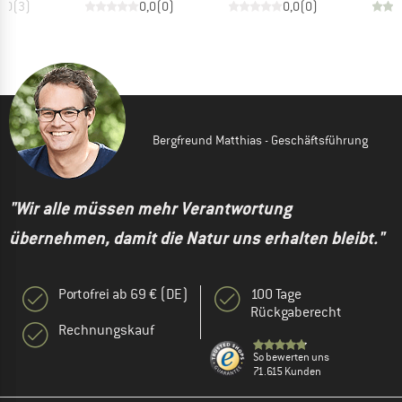
5,0
(
3
)
0,0
(
0
)
0,0
(
0
)
Bergfreund Matthias - Geschäftsführung
"Wir alle müssen mehr Verantwortung
übernehmen, damit die Natur uns erhalten bleibt."
Portofrei ab 69 € (DE)
100 Tage
Rückgaberecht
Rechnungskauf
So bewerten uns
71.615 Kunden