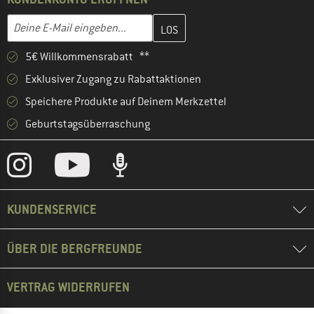
Gib hier deine E-Mail-Adresse ein und erstelle im nächsten Schri
E-Mail-Adresse
5€ Willkommensrabatt **
Exklusiver Zugang zu Rabattaktionen
Speichere Produkte auf Deinem Merkzettel
Geburtstagsüberraschung
KUNDENSERVICE
ÜBER DIE BERGFREUNDE
VERTRAG WIDERRUFEN