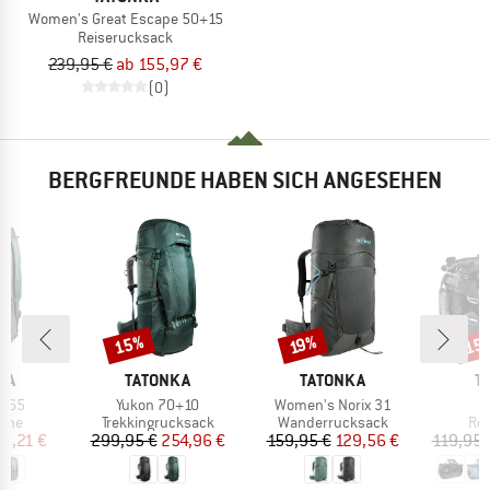
Women's Great Escape 50+15
Reiserucksack
239,95 €
ab 155,97 €
(0)
BERGFREUNDE HABEN SICH ANGESEHEN
15%
15
Rabatt
Rabatt
Raba
19%
MARKE
MARKE
M
KA
TATONKA
TATONKA
T
Artikel
Artikel
g 65
Yukon 70+10
Women's Norix 31
gruppe
Produktgruppe
Produktgruppe
Pro
sche
Trekkingrucksack
Wanderrucksack
Rei
eis
duzierter Preis
Preis
reduzierter Preis
Preis
reduzierter Preis
06,21 €
299,95 €
254,96 €
159,95 €
129,56 €
119,95 