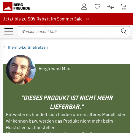
Zum Kundenkonto
Zum 
Zum Merkzettel.
Zum Produk
Jetzt bis zu 50% Rabatt im Sommer Sale
Jetzt bis zu 50% Rabatt im Sommer Sale »
Thermo-Luftmatratzen
Bergfreund Max
"DIESES PRODUKT IST NICHT MEHR
LIEFERBAR."
Entweder es handelt sich hierbei um ein älteres Modell oder
wir können bzw. werden das Produkt nicht mehr beim
Hersteller nachbestellen.