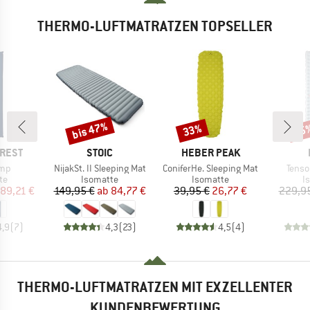
THERMO-LUFTMATRATZEN TOPSELLER
bis 47%
33%
15
Rabatt
Rabatt
Raba
MARKE
MARKE
-REST
STOIC
HEBER PEAK
Artikel
Artikel
Artike
mp
NijakSt. II Sleeping Mat
ConiferHe. Sleeping Mat
Tenso
tgruppe
Produktgruppe
Produktgruppe
P
te
Isomatte
Isomatte
I
eis
duzierter Preis
Preis
reduzierter Preis
Preis
reduzierter Preis
89,21 €
149,95 €
ab
84,77 €
39,95 €
26,77 €
229,9
4,9
(
7
)
4,3
(
23
)
4,5
(
4
)
THERMO-LUFTMATRATZEN MIT EXZELLENTER
KUNDENBEWERTUNG