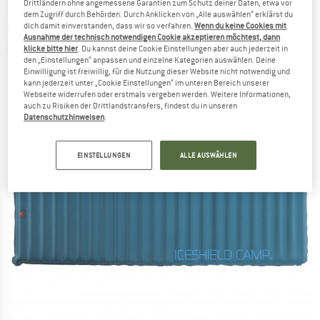
Drittländern ohne angemessene Garantien zum Schutz deiner Daten, etwa vor
dem Zugriff durch Behörden. Durch Anklicken von „Alle auswählen“ erklärst du
ROBENS
-
Iceshield Camp 55 - Isomatte
dich damit einverstanden, dass wir so verfahren.
Wenn du keine Cookies mit
Ausnahme der technisch notwendigen Cookie akzeptieren möchtest, dann
klicke bitte hier
. Du kannst deine Cookie Einstellungen aber auch jederzeit in
(0)
den „Einstellungen“ anpassen und einzelne Kategorien auswählen. Deine
Einwilligung ist freiwillig, für die Nutzung dieser Website nicht notwendig und
kann jederzeit unter „Cookie Einstellungen“ im unteren Bereich unserer
Webseite widerrufen oder erstmals vergeben werden. Weitere Informationen,
auch zu Risiken der Drittlandstransfers, findest du in unseren
Datenschutzhinweisen
.
EINSTELLUNGEN
ALLE AUSWÄHLEN