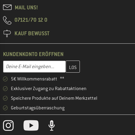
MAIL UNS!
07121/70 12 0
KAUF BEWUSST
KUNDENKONTO ERÖFFNEN
Gib hier deine E-Mail-Adresse ein und erstelle im nächsten Schri
E-Mail-Adresse
5€ Willkommensrabatt **
Exklusiver Zugang zu Rabattaktionen
Speichere Produkte auf Deinem Merkzettel
Geburtstagsüberraschung