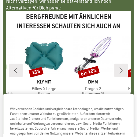
Nicht verzagen, wir haben selbstverständlich noch
Alternativen für Dich parat:
BERGFREUNDE MIT ÄHNLICHEN
INTERESSEN SCHAUTEN SICH AUCH AN
bis 10%
15%
10
Rabatt
Rabatt
Raba
E
ID
MARKE
KLYMIT
MARKE
DMM
M
E
l
h
Artikel
Pillow X Large
Artikel
Dragon 2
Artik
Kid's
schlinge
Produktgruppe
Kissen
Produktgruppe
Klemmgerät
Pro
Kom
eis
duzierter Preis
6,96 €
39,95 €
Preis
reduzierter Preis
33,96 €
103,95 €
ab
Preis
reduzierter Preis
93,56 €
64,95
+
6
Wir verwenden Cookies und vergleichbare Technologien, um die notwendigen
Funktionen unserer Website zu gewährleisten. Außerdem bieten wir
5,0
(
4
)
4,3
(
9
)
4,8
(
40
)
zusätzliche Dienste und Funktionen an, analysieren unseren Datenverkehr,
um Inhalte und Werbung zu personalisieren, bzw. Social Media-Funktionen
bereitzustellen. Dadurch erfahren auch unsere Social Media-, Werbe- und
Analysepartner von deiner Nutzung unserer Website; diese sitzen teilweise in