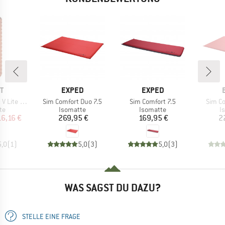
E
MARKE
MARKE
T
EXPED
EXPED
Artikel
Artikel
Artikel
 Lite ECO
Sim Comfort Duo 7.5
Sim Comfort 7.5
Sim Co
tgruppe
Produktgruppe
Produktgruppe
P
te
Isomatte
Isomatte
I
eis
duzierter Preis
Preis
Preis
16,16 €
269,95 €
169,95 €
2
5,0
(
1
)
5,0
(
3
)
5,0
(
3
)
WAS SAGST DU DAZU?
STELLE EINE FRAGE