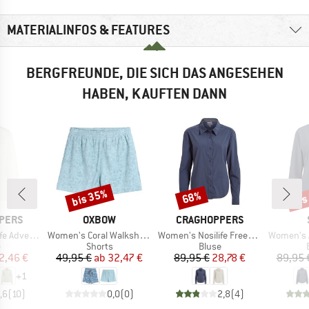
MATERIALINFOS & FEATURES
BERGFREUNDE, DIE SICH DAS ANGESEHEN
HABEN, KAUFTEN DANN
bis 35%
bis
68%
Rabatt
Rabatt
Raba
MARKE
MARKE
PERS
OXBOW
CRAGHOPPERS
Artikel
Artikel
Artikel
garm Bluse III
Women's Coral Walkshorts
Women's Nosilife Freeda Langarm Bluse
Women's AntiMosqu
uktgruppe
Produktgruppe
Produktgruppe
e
Shorts
Bluse
eis
duzierter Preis
Preis
reduzierter Preis
Preis
reduzierter Preis
2,46 €
49,95 €
ab
32,47 €
89,95 €
28,78 €
89,95 
+
1
,6
(
10
)
0,0
(
0
)
2,8
(
4
)