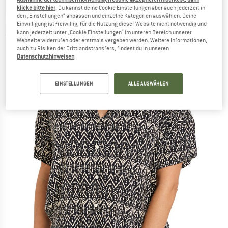
klicke bitte hier
. Du kannst deine Cookie Einstellungen aber auch jederzeit in
den „Einstellungen“ anpassen und einzelne Kategorien auswählen. Deine
RIP CURL
-
Women's Ikat Geo Shirt - Bluse
Einwilligung ist freiwillig, für die Nutzung dieser Website nicht notwendig und
kann jederzeit unter „Cookie Einstellungen“ im unteren Bereich unserer
(0)
Webseite widerrufen oder erstmals vergeben werden. Weitere Informationen,
auch zu Risiken der Drittlandstransfers, findest du in unseren
Datenschutzhinweisen
.
EINSTELLUNGEN
ALLE AUSWÄHLEN