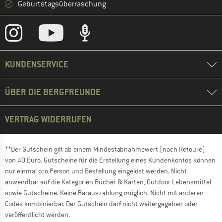
Geburtstagsüberraschung
KUNDENSERVICE
ÜBER DIE BERGFREUNDE
VERTRAG WIDERRUFEN
**Der Gutschein gilt ab einem Mindestabnahmewert (nach Retoure)
von 40 Euro. Gutscheine für die Erstellung eines Kundenkontos können
nur einmal pro Person und Bestellung eingelöst werden. Nicht
anwendbar auf die Kategorien Bücher & Karten, Outdoor Lebensmittel
sowie Gutscheine. Keine Barauszahlung möglich. Nicht mit anderen
Codes kombinierbar. Der Gutschein darf nicht weitergegeben oder
veröffentlicht werden.