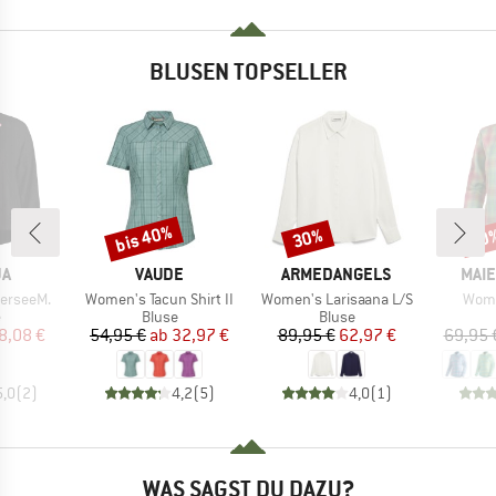
BLUSEN TOPSELLER
bis 40%
30%
50
Rabatt
Rabatt
Raba
E
MARKE
MARKE
MAR
JA
VAUDE
ARMEDANGELS
MAIE
Artikel
Artikel
Artik
lerseeM.
Women's Tacun Shirt II
Women's Larisaana L/S
Wome
uktgruppe
Produktgruppe
Produktgruppe
e
Bluse
Bluse
eis
duzierter Preis
Preis
reduzierter Preis
Preis
reduzierter Preis
8,08 €
54,95 €
ab
32,97 €
89,95 €
62,97 €
69,95 
5,0
(
2
)
4,2
(
5
)
4,0
(
1
)
WAS SAGST DU DAZU?