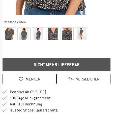
Detailansichten
NICHT MEHR LIEFERBAR
MERKEN
VERGLEICHEN
Finde mehr Informationen zu den Versan
Portofrei ab 69 € (DE)
Gehe hier zu den Rückgabe-Richtlinie
100 Tage Rückgaberecht
Finde die Zahlungs-Infos hier! Öffnet sich 
Kauf auf Rechnung
Finde alle Infos hier!
Trusted Shops Käuferschutz