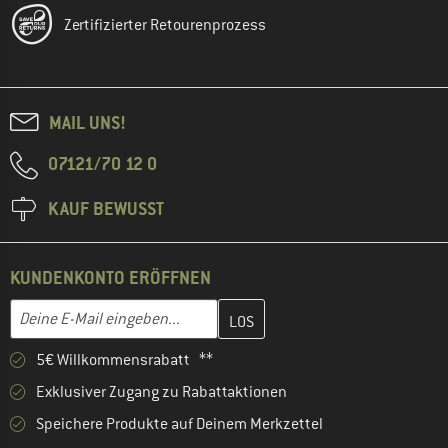
Zertifizierter Retourenprozess
MAIL UNS!
07121/70 12 0
KAUF BEWUSST
KUNDENKONTO ERÖFFNEN
Gib hier deine E-Mail-Adresse ein und erstelle im nächsten Schri
E-Mail-Adresse
5€ Willkommensrabatt **
Exklusiver Zugang zu Rabattaktionen
Speichere Produkte auf Deinem Merkzettel