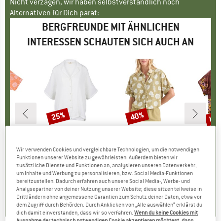
Nicht verzagen, wir haben selbstverständlich noch
Alternativen für Dich parat:
BERGFREUNDE MIT ÄHNLICHEN
INTERESSEN SCHAUTEN SICH AUCH AN
bis
25%
40%
Rabatt
Rabatt
Raba
RUZ
MARKE
RIP CURL
MARKE
ROARK
MA
PA
Trip Shirt
Artikel
Women's Premium Surf S/S Shirt
Artikel
Women's Bless Up Camp
Artikel
Women's Arden 
Wir verwenden Cookies und vergleichbare Technologien, um die notwendigen
uktgruppe
e
Produktgruppe
Bluse
Produktgruppe
Bluse
Funktionen unserer Website zu gewährleisten. Außerdem bieten wir
eis
duzierter Preis
,98 €
55,95 €
Preis
reduzierter Preis
41,96 €
89,95 €
Preis
reduzierter Preis
53,97 €
64,95 
zusätzliche Dienste und Funktionen an, analysieren unseren Datenverkehr,
um Inhalte und Werbung zu personalisieren, bzw. Social Media-Funktionen
bereitzustellen. Dadurch erfahren auch unsere Social Media-, Werbe- und
0,0
(
0
)
3,5
(
2
)
0,0
(
0
)
Analysepartner von deiner Nutzung unserer Website; diese sitzen teilweise in
Drittländern ohne angemessene Garantien zum Schutz deiner Daten, etwa vor
dem Zugriff durch Behörden. Durch Anklicken von „Alle auswählen“ erklärst du
dich damit einverstanden, dass wir so verfahren.
Wenn du keine Cookies mit
Ausnahme der technisch notwendigen Cookie akzeptieren möchtest, dann