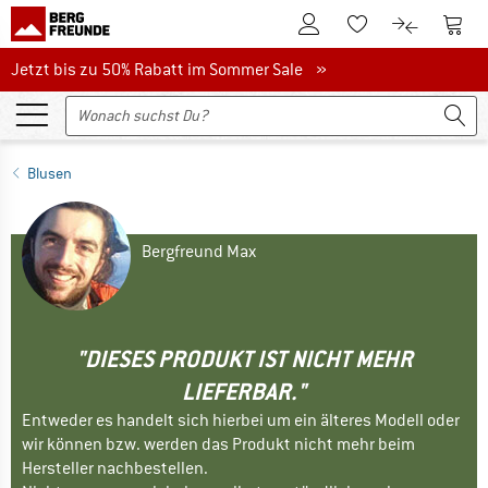
Zum Kundenkonto
Zum 
Zum Merkzettel.
Zum Produk
Jetzt bis zu 50% Rabatt im Sommer Sale
Jetzt bis zu 50% Rabatt im Sommer Sale »
Blusen
Bergfreund Max
"DIESES PRODUKT IST NICHT MEHR
LIEFERBAR."
Entweder es handelt sich hierbei um ein älteres Modell oder
wir können bzw. werden das Produkt nicht mehr beim
Hersteller nachbestellen.