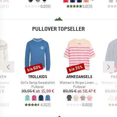
5,0
(
1
)
0,0
(
0
)
5,0
(
3
)
PULLOVER TOPSELLER
bis 60%
bis 35%
bis
Rabatt
Rabatt
Raba
MARKE
MARKE
MA
ÄVEN
TROLLKIDS
ARMEDANGELS
PA
Artikel
Artikel
Artikel
weater
Girl's Senja Sweatshirt
Women's Stripe Linen Blend Sweater
Women's Cove 2.0 Org
gruppe
Produktgruppe
Produktgruppe
P
over
Pullover
Pullover
P
eis
Preis
reduzierter Preis
Preis
reduzierter Preis
5 €
39,95 €
ab
15,98 €
89,95 €
ab
58,47 €
69,95 
5,0
(
1
)
4,5
(
2
)
0,0
(
0
)