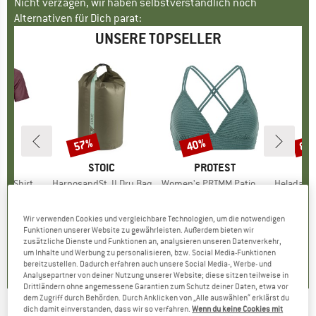
Nicht verzagen, wir haben selbstverständlich noch
Alternativen für Dich parat:
UNSERE TOPSELLER
57%
40%
80
Rabatt
Rabatt
Raba
E
OX
MARKE
STOIC
MARKE
PROTEST
k T-Shirt
Artikel
HarnosandSt. II Dry Bag
Artikel
Women's PRTMM Patio Triangle
Artikel
HeladagenSt. Insulated
gruppe
irt
Produktgruppe
Packsack
Produktgruppe
Bikini-Top
Pro
Isol
eis
duzierter Preis
62,97 €
9,95 €
ab
Preis
reduzierter Preis
4,28 €
39,95 €
Preis
reduzierter Preis
23,97 €
24,95
Wir verwenden Cookies und vergleichbare Technologien, um die notwendigen
Funktionen unserer Website zu gewährleisten. Außerdem bieten wir
zusätzliche Dienste und Funktionen an, analysieren unseren Datenverkehr,
4,3
(
3
)
5,0
(
2
)
4,9
(
23
)
um Inhalte und Werbung zu personalisieren, bzw. Social Media-Funktionen
bereitzustellen. Dadurch erfahren auch unsere Social Media-, Werbe- und
Analysepartner von deiner Nutzung unserer Website; diese sitzen teilweise in
Drittländern ohne angemessene Garantien zum Schutz deiner Daten, etwa vor
dem Zugriff durch Behörden. Durch Anklicken von „Alle auswählen“ erklärst du
dich damit einverstanden, dass wir so verfahren.
Wenn du keine Cookies mit