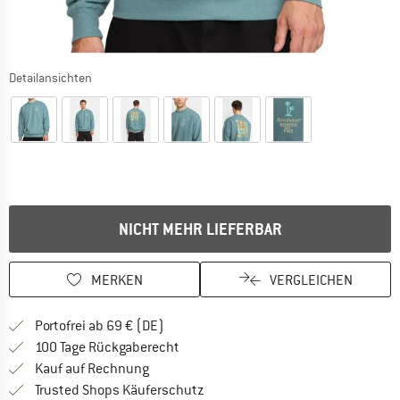
Detailansichten
NICHT MEHR LIEFERBAR
MERKEN
VERGLEICHEN
Finde mehr Informationen zu den Versan
Portofrei ab 69 € (DE)
Gehe hier zu den Rückgabe-Richtlinie
100 Tage Rückgaberecht
Finde die Zahlungs-Infos hier! Öffnet sich 
Kauf auf Rechnung
Finde alle Infos hier!
Trusted Shops Käuferschutz