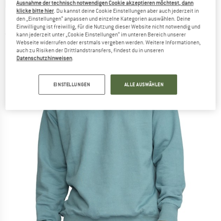
REVOLUTION
-
Printed Crewneck Boards &
Ausnahme der technisch notwendigen Cookie akzeptieren möchtest, dann
klicke bitte hier
. Du kannst deine Cookie Einstellungen aber auch jederzeit in
Fins - Pullover
den „Einstellungen“ anpassen und einzelne Kategorien auswählen. Deine
Einwilligung ist freiwillig, für die Nutzung dieser Website nicht notwendig und
(0)
kann jederzeit unter „Cookie Einstellungen“ im unteren Bereich unserer
Webseite widerrufen oder erstmals vergeben werden. Weitere Informationen,
auch zu Risiken der Drittlandstransfers, findest du in unseren
Datenschutzhinweisen
.
EINSTELLUNGEN
ALLE AUSWÄHLEN