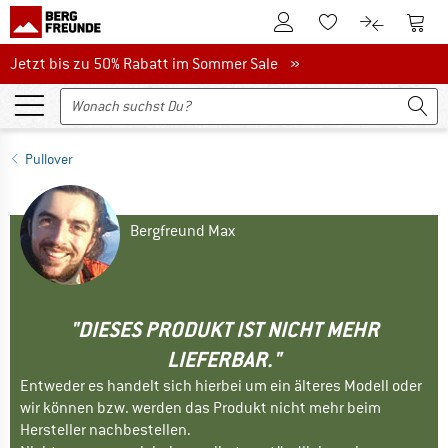
Zum Kundenkonto
Zum 
Zum Merkzettel.
Zum Produk
Jetzt bis zu 50% Rabatt im Sommer Sale
Jetzt bis zu 50% Rabatt im Sommer Sale »
Pullover
Bergfreund Max
"DIESES PRODUKT IST NICHT MEHR
LIEFERBAR."
Entweder es handelt sich hierbei um ein älteres Modell oder
wir können bzw. werden das Produkt nicht mehr beim
Hersteller nachbestellen.