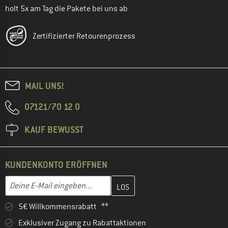
holt 5x am Tag die Pakete bei uns ab
Zertifizierter Retourenprozess
MAIL UNS!
07121/70 12 0
KAUF BEWUSST
KUNDENKONTO ERÖFFNEN
Gib hier deine E-Mail-Adresse ein und erstelle im nächsten Schri
E-Mail-Adresse
5€ Willkommensrabatt **
Exklusiver Zugang zu Rabattaktionen