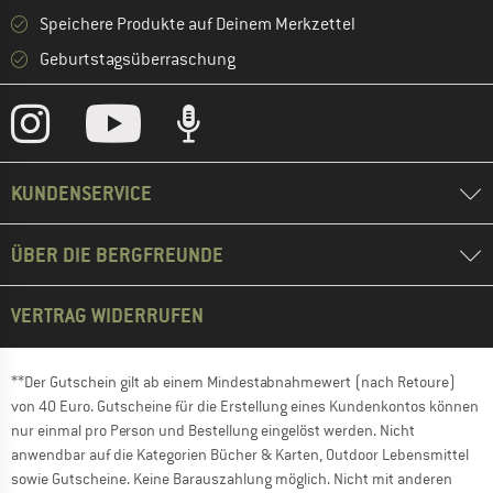
Speichere Produkte auf Deinem Merkzettel
Geburtstagsüberraschung
KUNDENSERVICE
ÜBER DIE BERGFREUNDE
VERTRAG WIDERRUFEN
**Der Gutschein gilt ab einem Mindestabnahmewert (nach Retoure)
von 40 Euro. Gutscheine für die Erstellung eines Kundenkontos können
nur einmal pro Person und Bestellung eingelöst werden. Nicht
anwendbar auf die Kategorien Bücher & Karten, Outdoor Lebensmittel
sowie Gutscheine. Keine Barauszahlung möglich. Nicht mit anderen