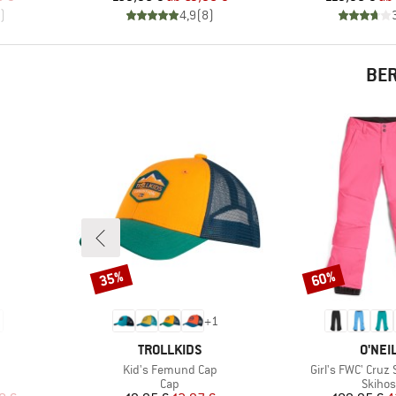
)
4,9
(
8
)
BER
35%
60%
Rabatt
Rabatt
+
1
MARKE
MARK
TROLLKIDS
O'NEI
Artikel
Artikel
Kid's Femund Cap
Girl's FWC' Cruz
ppe
Produktgruppe
Produ
Cap
Skiho