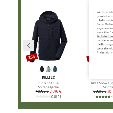
Wir verwende
gewährleiste
Inhalte und 
Social Media-
angemessene 
auswählen“ e
technisch no
auch jederzei
die Nutzung 
Webseite wid
findest du i
bis 65%
25%
Rabatt
Rabatt
MARKE
KILLTEC
MARK
VAUD
Artikel
Kid's Kos 124
Artikel
Kid's Snow Cup
Produktgruppe
Softshelljacke
Produ
Skiho
49,95 €
Preis
reduzierter Preis
37,46 €
89,95 €
ab
Pr
re
0,0
(
0
)
4