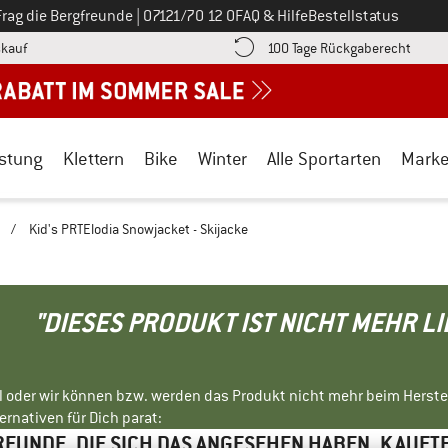
Ruf uns an unter
Frag die Bergfreunde
|
07121/70 12 0
FAQ & Hilfe
Bestellstatus
Finde die Zahlungs-Infos hier! Öffnet sich in einer Infobox
Gehe h
kauf
100 Tage Rückgaberecht
stung
Klettern
Bike
Winter
Alle Sportarten
Mark
n
/
Kid's PRTElodia Snowjacket - Skijacke
"DIESES PRODUKT IST NICHT MEHR L
ll oder wir können bzw. werden das Produkt nicht mehr beim Herste
rnativen für Dich parat:
EUNDE, DIE SICH DAS ANGESEHEN HABEN, KAUFT