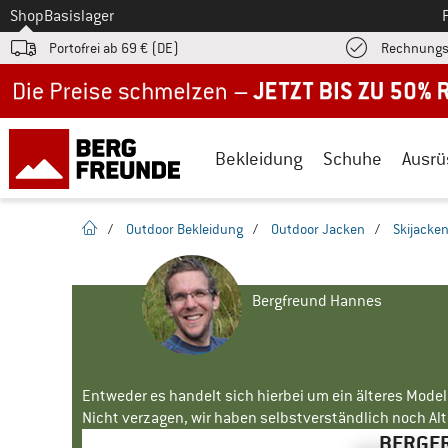
Zum
Shop
Basislager
Portofrei ab 69 € (DE)
Rechnungs
Jetzt bis zu 50% Rabatt im Sommer Sale
Bekleidung
Schuhe
Ausrü
Startseite
/
Outdoor Bekleidung
/
Outdoor Jacken
/
Skijacke
Bergfreund Hannes
Entweder es handelt sich hierbei um ein älteres Mode
Nicht verzagen, wir haben selbstverständlich noch Alte
BERGFR