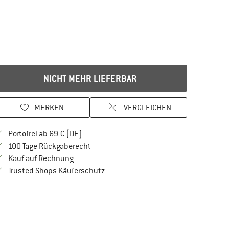
NICHT MEHR LIEFERBAR
MERKEN
VERGLEICHEN
Finde mehr Informationen zu den Versandkos
Portofrei ab 69 € (DE)
Gehe hier zu den Rückgabe-Richtlinien Öf
100 Tage Rückgaberecht
Finde die Zahlungs-Infos hier! Öffnet sich in 
Kauf auf Rechnung
Finde alle Infos hier!
Trusted Shops Käuferschutz