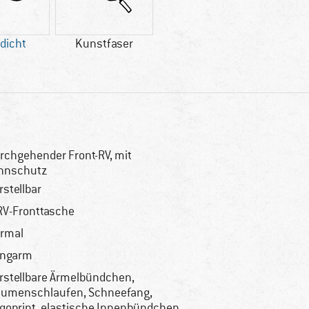
dicht
Kunstfaser
rchgehender Front-RV, mit
nnschutz
rstellbar
RV-Fronttasche
rmal
angarm
rstellbare Ärmelbündchen,
umenschlaufen, Schneefang,
goprint, elastische Innenbündchen