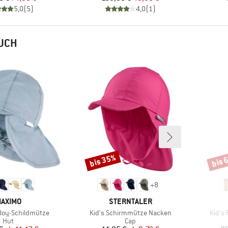
5,0
(
5
)
4,0
(
1
)
AUCH
bis 35%
bis 
Rabatt
Rabat
+
8
ARKE
MARKE
AXIMO
STERNTALER
Artikel
Artikel
 Boy-Schildmütze
Kid's Schirmmütze Nacken
Kid's
Produktgruppe
Produktgruppe
Hut
Cap