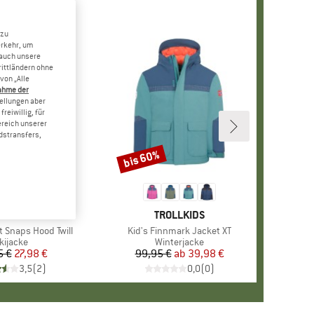
 zu
erkehr, um
 auch unsere
rittländern ohne
von „Alle
ahme der
tellungen aber
reiwillig, für
ereich unserer
dstransfers,
bis 60%
Rabatt
+
9
MARKE
CMP
MARKE
TROLLKIDS
t Snaps Hood Twill
Artikel
Kid's Finnmark Jacket XT
roduktgruppe
kijacke
Produktgruppe
Winterjacke
5 €
Preis
reduzierter Preis
27,98 €
99,95 €
ab
Preis
reduzierter Preis
39,98 €
3,5
(
2
)
0,0
(
0
)