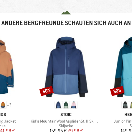
ANDERE BERGFREUNDE SCHAUTEN SICH AUCH AN
50%
50%
Rabatt
Rabatt
+
3
MARKE
MA
IDS
STOIC
HEB
Artikel
Artikel
rg Jacket
Kid's MountainWool AsplidenSt. II Ski Jacket
Junior Pin
gruppe
Produktgruppe
P
cke
Skijacke
S
eis
duzierter Preis
Preis
reduzierter Preis
41,98 €
159,95 €
79,98 €
149,9