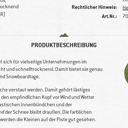
iv,
trocknend
Rechtlicher Hinweis:
He
TR)
Art.Nr.:
70
PRODUKTBESCHREIBUNG
t sich für vielseitige Unternehmungen im
cht und schnelltrocknend. Damit bietet sie genau
 und Snowboardtage.
che verstaut werden. Damit gehört lästiges
 den empfindlichen Kopf vor Wind und Wetter
astischen Innenbündchen und der
 der Schnee bleibt draußen. Die farblichen
werden die Kleinen auf der Piste gut gesehen.