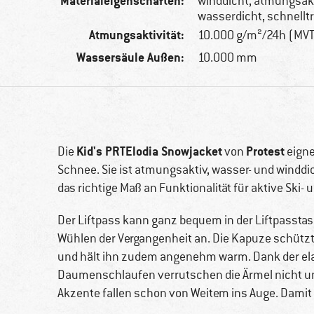
Materialeigenschaften:
winddicht, atmungsakt
wasserdicht, schnell
Atmungsaktivität:
10.000 g/m²/24h (MV
Wassersäule Außen:
10.000 mm
Kid's PRTElodia Snowjacket
Protest
Die
von
eigne
Schnee. Sie ist atmungsaktiv, wasser- und winddi
das richtige Maß an Funktionalität für aktive Ski-
Der Liftpass kann ganz bequem in der Liftpasstas
Wühlen der Vergangenheit an. Die Kapuze schützt
und hält ihn zudem angenehm warm. Dank der el
Daumenschlaufen verrutschen die Ärmel nicht und
Akzente fallen schon von Weitem ins Auge. Damit 