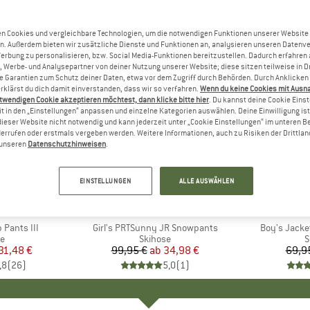
n Cookies und vergleichbare Technologien, um die notwendigen Funktionen unserer Website
n. Außerdem bieten wir zusätzliche Dienste und Funktionen an, analysieren unseren Datenv
Werbung zu personalisieren, bzw. Social Media-Funktionen bereitzustellen. Dadurch erfahren
, Werbe- und Analysepartner von deiner Nutzung unserer Website; diese sitzen teilweise in D
Garantien zum Schutz deiner Daten, etwa vor dem Zugriff durch Behörden. Durch Anklicken 
rklärst du dich damit einverstanden, dass wir so verfahren.
Wenn du keine Cookies mit Ausn
twendigen Cookie akzeptieren möchtest, dann klicke bitte hier
. Du kannst deine Cookie Eins
t in den „Einstellungen“ anpassen und einzelne Kategorien auswählen. Deine Einwilligung ist f
dieser Website nicht notwendig und kann jederzeit unter „Cookie Einstellungen“ im unteren B
errufen oder erstmals vergeben werden. Weitere Informationen, auch zu Risiken der Drittlan
n unseren
Datenschutzhinweisen
.
bis 65%
60%
Rabatt
Rabatt
EINSTELLUNGEN
ALLE AUSWÄHLEN
+
5
+
9
E
E
MARKE
PROTEST
 Pants III
Artikel
Girl's PRTSunny JR Snowpants
Artikel
Boy's Jacke
ktgruppe
se
Produktgruppe
Skihose
P
S
eis
duzierter Preis
31,48 €
99,95 €
ab
Preis
reduzierter Preis
34,98 €
69,9
,8
(
26
)
5,0
(
1
)