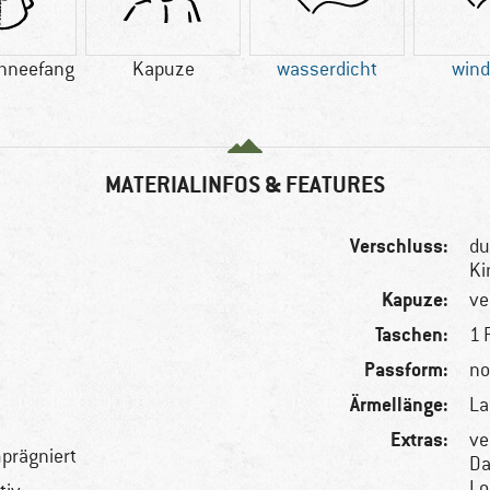
chneefang
Kapuze
wasserdicht
wind
MATERIALINFOS & FEATURES
Verschluss:
du
Ki
Kapuze:
ve
Taschen:
1 
Passform:
no
Ärmellänge:
L
Extras:
ve
prägniert
Da
Lo