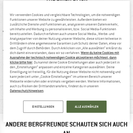
AUF EINEN BLICK
Atmungsgaktive Softshelljacke für den Bergsport
Wir verwenden Cookies und vergleichbare Technologien, um die notwendigen
Funktionen unserer Website zu gewährleisten. Außerdem bieten wir
zusätzliche Dienste und Funktionen an, analysieren unseren Datenverkehr,
um Inhalte und Werbung zu personalisieren, bzw. Social Media-Funktionen
bereitzustellen. Dadurch erfahren auch unsere Social Media-, Werbe- und
Analysepartner von deiner Nutzung unserer Website; diese sitzen teilweise in
Drittländern ohne angemessene Garantien zum Schutz deiner Daten, etwa vor
dem Zugriff durch Behörden. Durch Anklicken von „Alle auswählen“ erklärst du
dich damit einverstanden, dass wir so verfahren.
Wenn du keine Cookies mit
Ausnahme der technisch notwendigen Cookie akzeptieren möchtest, dann
klicke bitte hier
. Du kannst deine Cookie Einstellungen aber auch jederzeit in
99 g
Kunden sagen:
Kunden sagen:
wind
den „Einstellungen“ anpassen und einzelne Kategorien auswählen. Deine
Einwilligung ist freiwillig, für die Nutzung dieser Website nicht notwendig und
guter Schnitt
leicht
kann jederzeit unter „Cookie Einstellungen“ im unteren Bereich unserer
Webseite widerrufen oder erstmals vergeben werden. Weitere Informationen,
auch zu Risiken der Drittlandstransfers, findest du in unseren
Datenschutzhinweisen
.
MATERIALINFOS & FEATURES
PRODUKTBESCHREIBUNG
EINSTELLUNGEN
ALLE AUSWÄHLEN
ANDERE BERGFREUNDE SCHAUTEN SICH AUCH