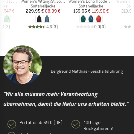
Artikel
Artikel
Artikel
tyle Mirusha
Women's VittangiSt. Softshell Jacket
Women's Echo Hooded Jacket
Women's Expl
ruppe
Produktgruppe
Produktgruppe
Pro
jacke
Softshelljacke
Softshelljacke
Soft
eis
duzierter Preis
Preis
reduzierter Preis
Preis
reduzierter Preis
97,47 €
229,95 €
68,99 €
159,95 €
119,96 €
219,95
5,0
(
2
)
4,3
(
3
)
0,0
(
0
)
Bergfreund Matthias - Geschäftsführung
"Wir alle müssen mehr Verantwortung
übernehmen, damit die Natur uns erhalten bleibt."
Portofrei ab 69 € (DE)
100 Tage
Rückgaberecht