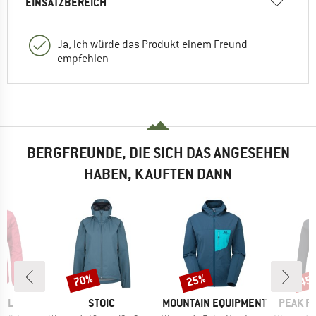
EINSATZBEREICH
Ja, ich würde das Produkt einem Freund
empfehlen
BERGFREUNDE, DIE SICH DAS ANGESEHEN
HABEN, KAUFTEN DANN
70%
25%
45
Rabatt
Rabatt
Raba
MARKE
MARKE
MARKE
FEL
STOIC
MOUNTAIN EQUIPMENT
PEAK P