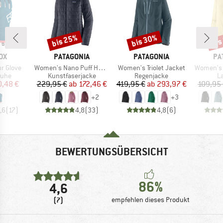
bis 25%
bis 30%
bis
Rabatt
Rabatt
Raba
MARKE
MARKE
MA
OX
PATAGONIA
PATAGONIA
PA
Artikel
Artikel
Artikel
r Glove
Women's Nano Puff Hoody
Women's Triolet Jacket
Women's 
gruppe
Produktgruppe
Produktgruppe
P
uhe
Kunstfaserjacke
Regenjacke
L
eis
duzierter Preis
Preis
reduzierter Preis
Preis
reduzierter Preis
0,48 €
229,95 €
ab
172,46 €
419,95 €
ab
293,97 €
109,95
+
2
+
3
,6
(
17
)
4,8
(
33
)
4,8
(
6
)
BEWERTUNGSÜBERSICHT
86%
4,6
(7)
empfehlen dieses Produkt