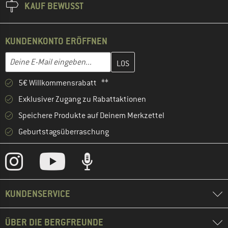
KAUF BEWUSST
KUNDENKONTO ERÖFFNEN
Gib hier deine E-Mail-Adresse ein und erstelle im nächsten Schri
E-Mail-Adresse
5€ Willkommensrabatt **
Exklusiver Zugang zu Rabattaktionen
Speichere Produkte auf Deinem Merkzettel
Geburtstagsüberraschung
KUNDENSERVICE
ÜBER DIE BERGFREUNDE