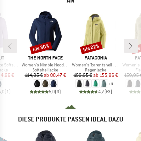
AN
bis 30%
bis 22%
bis
Rabatt
Rabatt
Raba
E
MARKE
MARKE
MA
UT
THE NORTH FACE
PATAGONIA
PA
Artikel
Artikel
Artikel
Hooded Jacket
Women's Nimble Hoodie 2
Women's Torrentshell 3L Jacket
Women's R1 Ai
ruppe
Produktgruppe
Produktgruppe
Pr
jacke
Softshelljacke
Regenjacke
Fl
eis
duzierter Preis
Preis
reduzierter Preis
Preis
reduzierter Preis
34,96 €
114,95 €
ab
80,47 €
199,95 €
ab
155,96 €
159,95 
+
6
5,0
(
1
)
5,0
(
3
)
4,7
(
63
)
DIESE PRODUKTE PASSEN IDEAL DAZU