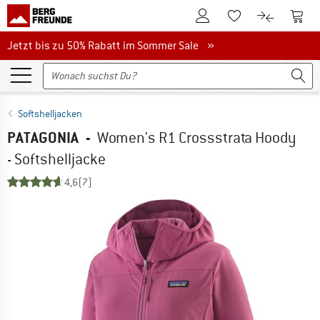
Zum Kundenkonto
Zum 
Zum Merkzettel.
Zum Produk
Jetzt bis zu 50% Rabatt im Sommer Sale
Jetzt bis zu 50% Rabatt im Sommer Sale »
Softshelljacken
PATAGONIA
-
Women's R1 Crossstrata Hoody
- Softshelljacke
4,6
(7)