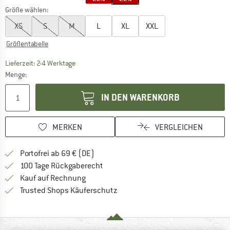
Größe wählen:
XS
S
M
L
XL
XXL
Größentabelle
Der Link öffnet sich in einer Infobox und beinhaltet
Lieferzeit: 2-4 Werktage
Menge:
IN DEN WARENKORB
MERKEN
VERGLEICHEN
Finde mehr Informationen zu den Versan
Portofrei ab 69 € (DE)
Gehe hier zu den Rückgabe-Richtlinie
100 Tage Rückgaberecht
Finde die Zahlungs-Infos hier! Öffnet sich 
Kauf auf Rechnung
Finde alle Infos hier!
Trusted Shops Käuferschutz