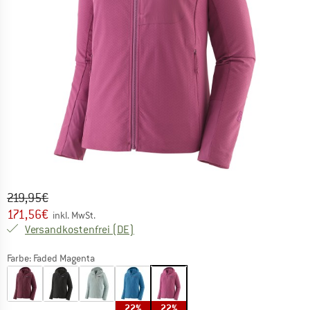
Ursprünglicher Preis :
Preis:
219,95
€
171,56
€
inkl. MwSt.
Deutschland. Informationen zu den Ver
Versandkostenfrei
(DE)
Farbe:
Faded Magenta
22%
22%