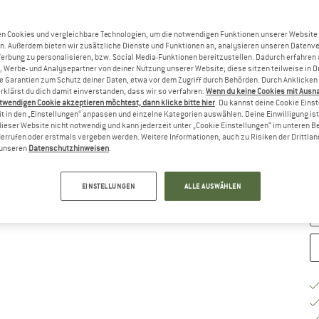
Gr
n Cookies und vergleichbare Technologien, um die notwendigen Funktionen unserer Website
n. Außerdem bieten wir zusätzliche Dienste und Funktionen an, analysieren unseren Datenv
Werbung zu personalisieren, bzw. Social Media-Funktionen bereitzustellen. Dadurch erfahren
, Werbe- und Analysepartner von deiner Nutzung unserer Website; diese sitzen teilweise in D
Garantien zum Schutz deiner Daten, etwa vor dem Zugriff durch Behörden. Durch Anklicken 
rklärst du dich damit einverstanden, dass wir so verfahren.
Wenn du keine Cookies mit Ausn
twendigen Cookie akzeptieren möchtest, dann klicke bitte hier
. Du kannst deine Cookie Eins
t in den „Einstellungen“ anpassen und einzelne Kategorien auswählen. Deine Einwilligung ist f
dieser Website nicht notwendig und kann jederzeit unter „Cookie Einstellungen“ im unteren B
G
errufen oder erstmals vergeben werden. Weitere Informationen, auch zu Risiken der Drittlan
n unseren
Datenschutzhinweisen
.
Li
M
EINSTELLUNGEN
ALLE AUSWÄHLEN