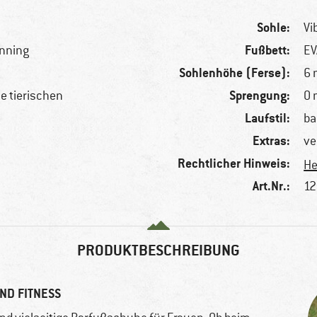
Sohle:
Vi
Fußbett:
unning
EV
Sohlenhöhe (Ferse):
6
Sprengung:
le tierischen
0
Laufstil:
ba
Extras:
ve
Rechtlicher Hinweis:
He
Art.Nr.:
12
PRODUKTBESCHREIBUNG
D FITNESS