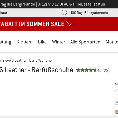
Ruf uns an unter
Frag die Bergfreunde
|
07121/70 12 0
FAQ & Hilfe
Bestellstatus
Finde die Zahlungs-Infos hier! Öffnet sich in einer Infobox
Gehe h
kauf
100 Tage Rückgaberecht
stung
Klettern
Bike
Winter
Alle Sportarten
Mark
 Glove 6 Leather - Barfußschuhe
6 Leather - Barfußschuhe
4,7
(35)
Ur
Pr
1
Fa