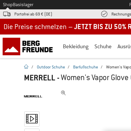
Zum
Shop
Basislager
Portofrei ab 69 € (DE)
Rechnungs
Jetzt bis zu 50% Rabatt im Sommer Sale
Bekleidung
Schuhe
Ausrü
Startseite
/
Outdoor Schuhe
/
Barfußschuhe
/
Women's Vapor
MERRELL
-
Women's Vapor Glove 