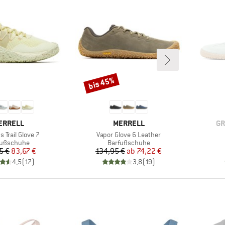
bis 45%
Rabatt
ARKE
MARKE
MA
ERRELL
MERRELL
GR
Artikel
 Trail Glove 7
Vapor Glove 6 Leather
duktgruppe
Produktgruppe
fußschuhe
Barfußschuhe
Preis
reduzierter Preis
Preis
reduzierter Preis
5 €
83,67 €
134,95 €
ab
74,22 €
4,5
(
17
)
3,8
(
19
)