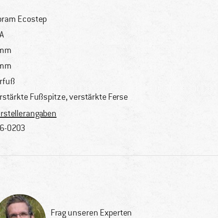
bram Ecostep
A
 mm
 mm
rfuß
rstärkte Fußspitze, verstärkte Ferse
rstellerangaben
6-0203
Frag unseren Experten