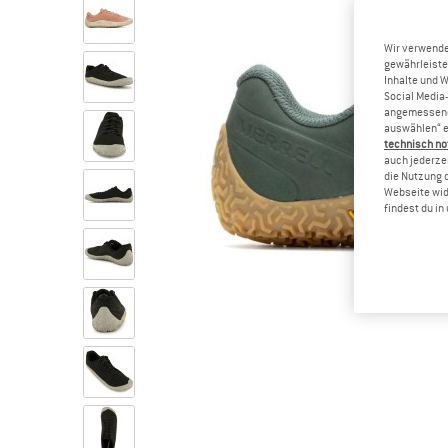
Wir verwende
gewährleiste
Inhalte und 
Social Media-
angemessene 
auswählen“ e
technisch no
auch jederzei
die Nutzung 
Webseite wid
findest du i