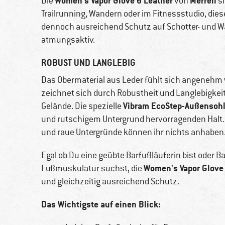
Women's Vapor Glove 6 Leather
Merrell
Die
von
si
Trailrunning, Wandern oder im Fitnessstudio, die
dennoch ausreichend Schutz auf Schotter- und Wal
atmungsaktiv.
ROBUST UND LANGLEBIG
Das Obermaterial aus Leder fühlt sich angenehm
zeichnet sich durch Robustheit und Langlebigkeit
Vibram EcoStep-Außensoh
Gelände. Die spezielle
und rutschigem Untergrund hervorragenden Halt. Z
und raue Untergründe können ihr nichts anhaben
Egal ob Du eine geübte Barfußläuferin bist oder B
Women's Vapor Glove
Fußmuskulatur suchst, die
und gleichzeitig ausreichend Schutz.
Das Wichtigste auf einen Blick: