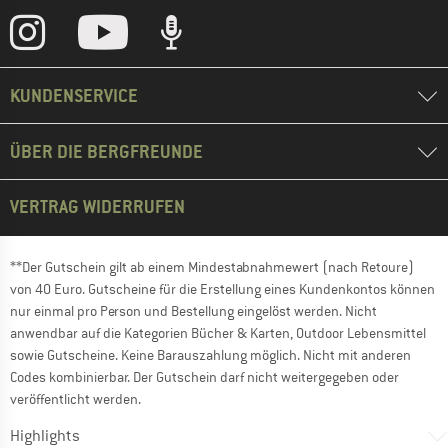
KUNDENSERVICE
ÜBER DIE BERGFREUNDE
VERTRAG WIDERRUFEN
**Der Gutschein gilt ab einem Mindestabnahmewert (nach Retoure)
von 40 Euro. Gutscheine für die Erstellung eines Kundenkontos können
nur einmal pro Person und Bestellung eingelöst werden. Nicht
anwendbar auf die Kategorien Bücher & Karten, Outdoor Lebensmittel
sowie Gutscheine. Keine Barauszahlung möglich. Nicht mit anderen
Codes kombinierbar. Der Gutschein darf nicht weitergegeben oder
veröffentlicht werden.
Highlights