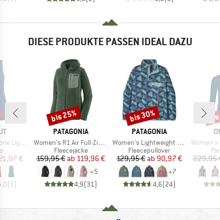
DIESE PRODUKTE PASSEN IDEAL DAZU
bis 25%
bis 30%
bis
Rabatt
Rabatt
Raba
E
MARKE
MARKE
M
UT
PATAGONIA
PATAGONIA
O
Artikel
Artikel
Artikel
t Tank Top
Women's R1 Air Full-Zip Hoody
Women's Lightweight Synchilla Snap-T Fleece Pullov
Women's Fle
ktgruppe
Produktgruppe
Produktgruppe
Pr
op
Fleecejacke
Fleecepullover
Fl
eis
duzierter Preis
Preis
reduzierter Preis
Preis
reduzierter Preis
21,97 €
159,95 €
ab
119,96 €
129,95 €
ab
90,97 €
229,95 
+
5
+
7
5,0
(
1
)
4,9
(
31
)
4,6
(
24
)