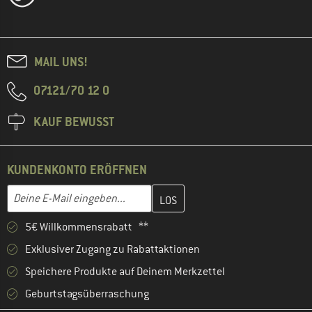
MAIL UNS!
07121/70 12 0
KAUF BEWUSST
KUNDENKONTO ERÖFFNEN
Gib hier deine E-Mail-Adresse ein und erstelle im nächsten Schri
E-Mail-Adresse
5€ Willkommensrabatt **
Exklusiver Zugang zu Rabattaktionen
Speichere Produkte auf Deinem Merkzettel
Geburtstagsüberraschung