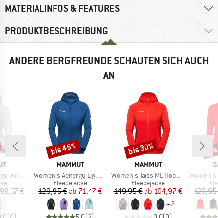
MATERIALINFOS & FEATURES
PRODUKTBESCHREIBUNG
ANDERE BERGFREUNDE SCHAUTEN SICH AUCH
AN
bis 45%
bis 30%
bis
Rabatt
Rabatt
Raba
E
MARKE
MARKE
M
UT
MAMMUT
MAMMUT
S
Artikel
Artikel
Artikel
Hooded Jacket
Women's Aenergy Light Midlayer Hooded Jacket
Women's Taiss ML Hooded Jacket
Women's Agner Hybrid
tgruppe
Produktgruppe
Produktgruppe
Pr
cke
Fleecejacke
Fleecejacke
Fl
eis
duzierter Preis
Preis
reduzierter Preis
Preis
reduzierter Preis
98,57 €
129,95 €
ab
71,47 €
149,95 €
ab
104,97 €
129,95
+
2
0,0
(
0
)
5,0
(
2
)
0,0
(
0
)