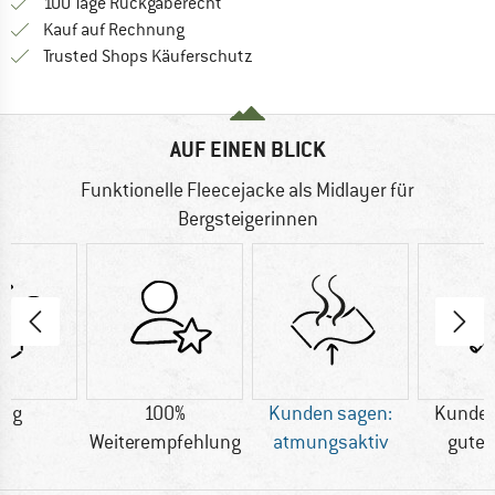
Gehe hier zu den Rückgabe-Richtlinie
100 Tage Rückgaberecht
Finde die Zahlungs-Infos hier! Öffnet sich 
Kauf auf Rechnung
Finde alle Infos hier!
Trusted Shops Käuferschutz
AUF EINEN BLICK
Funktionelle Fleecejacke als Midlayer für
Bergsteigerinnen
0 g
100%
Kunden sagen:
Kunden
Weiterempfehlung
atmungsaktiv
gute 