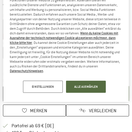
Funktionen unserer Website zu gewährleisten. Außerdem bieten wir
Auslaufmodell
zusätzliche Dienste und Funktionen an, analysieren unseren Datenverkehr,
um Inhalte und Werbung zu personalisieren, bzw. Social Media-Funktionen
bereitzustellen. Dadurch erfahren auch unsere Social Media-, Werbe- und
Farbe:
Marine
Analysepartner von deiner Nutzung unserer Website; diese sitzen teilweise in
Drittländern ohne angemessene Garantien zum Schutz deiner Daten, etwa vor
dem Zugriff durch Behörden. Durch Anklicken von „Alle auswählen“ erklärst du
dich damit einverstanden, dass wir so verfahren.
Wenn du keine Cookies mit
40%
45%
50%
50%
Ausnahme der technisch notwendigen Cookie akzeptieren möchtest, dann
klicke bitte hier
. Du kannst deine Cookie Einstellungen aber auch jederzeit in
Größe wählen:
den „Einstellungen“ anpassen und einzelne Kategorien auswählen. Deine
XS
S
M
L
XL
XXL
Einwilligung ist freiwillig, für die Nutzung dieser Website nicht notwendig und
kann jederzeit unter „Cookie Einstellungen“ im unteren Bereich unserer
Webseite widerrufen oder erstmals vergeben werden. Weitere Informationen,
Größentabelle
auch zu Risiken der Drittlandstransfers, findest du in unseren
Datenschutzhinweisen
.
Der Link öffnet sich in einer Infobox und beinhaltet
Lieferzeit: 2-4 Werktage
Menge:
EINSTELLUNGEN
ALLE AUSWÄHLEN
IN DEN WARENKORB
MERKEN
VERGLEICHEN
Finde mehr Informationen zu den Versan
Portofrei ab 69 € (DE)