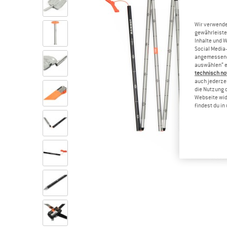
Wir verwende
gewährleiste
Inhalte und 
Social Media-
angemessene 
auswählen“ e
technisch no
auch jederzei
die Nutzung 
Webseite wid
findest du i