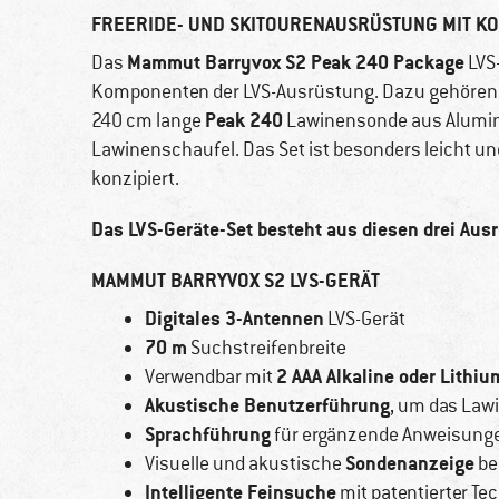
FREERIDE- UND SKITOURENAUSRÜSTUNG MIT KO
Mammut Barryvox S2 Peak 240 Package
Das
LVS-
Komponenten der LVS-Ausrüstung. Dazu gehöre
Peak 240
240 cm lange
Lawinensonde aus Alumi
Lawinenschaufel. Das Set ist besonders leicht un
konzipiert.
Das LVS-Geräte-Set besteht aus diesen drei Au
MAMMUT BARRYVOX S2 LVS-GERÄT
Digitales 3-Antennen
LVS-Gerät
70 m
Suchstreifenbreite
2 AAA Alkaline oder Lithiu
Verwendbar mit
Akustische Benutzerführung
, um das Lawi
Sprachführung
für ergänzende Anweisunge
Sondenanzeige
Visuelle und akustische
be
Intelligente Feinsuche
mit patentierter Te