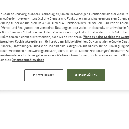
n Cookies und vergleichbare Technologien, um die notwendigen Funktionen unserer Website
n. Außerdem bieten wir zusätzliche Dienste und Funktionen an, analysieren unseren Datenv
Werbung zu personalisieren, bzw. Social Media-Funktionen bereitzustellen. Dadurch erfahren
, Werbe- und Analysepartner von deiner Nutzung unserer Website; diese sitzen teilweise in D
Garantien zum Schutz deiner Daten, etwa vor dem Zugriff durch Behörden. Durch Anklicken 
rklärst du dich damit einverstanden, dass wir so verfahren.
Wenn du keine Cookies mit Ausn
twendigen Cookie akzeptieren möchtest, dann klicke bitte hier
. Du kannst deine Cookie Eins
t in den „Einstellungen“ anpassen und einzelne Kategorien auswählen. Deine Einwilligung ist f
dieser Website nicht notwendig und kann jederzeit unter „Cookie Einstellungen“ im unteren B
errufen oder erstmals vergeben werden. Weitere Informationen, auch zu Risiken der Drittlan
n unseren
Datenschutzhinweisen
.
EINSTELLUNGEN
ALLE AUSWÄHLEN