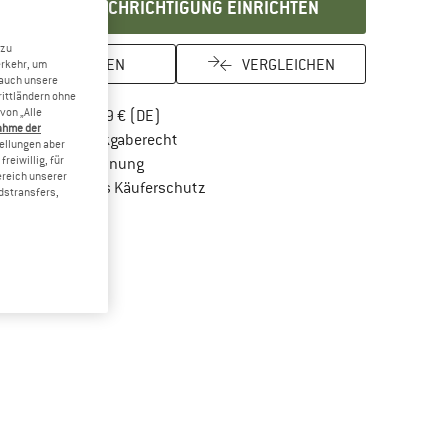
BENACHRICHTIGUNG EINRICHTEN
 zu
MERKEN
VERGLEICHEN
erkehr, um
 auch unsere
rittländern ohne
von „Alle
Finde mehr Informationen zu den Versandkos
Portofrei ab 69 € (DE)
ahme der
Gehe hier zu den Rückgabe-Richtlinien Öf
100 Tage Rückgaberecht
tellungen aber
reiwillig, für
Finde die Zahlungs-Infos hier! Öffnet sich in 
Kauf auf Rechnung
ereich unserer
Finde alle Infos hier!
Trusted Shops Käuferschutz
dstransfers,