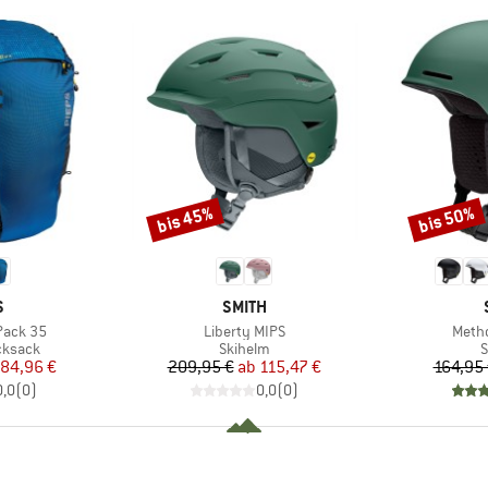
bis 45%
bis 50%
Rabatt
Rabatt
E
MARKE
S
SMITH
Artikel
Artike
Pack 35
Liberty MIPS
Metho
uppe
Produktgruppe
P
cksack
Skihelm
S
eis
duzierter Preis
Preis
reduzierter Preis
84,96 €
209,95 €
ab
115,47 €
164,95
0,0
(
0
)
0,0
(
0
)