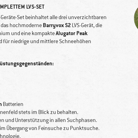
MPLETTEM LVS-SET
Geräte-Set beinhaltet alle drei unverzichtbaren
Barryvox S2
n das hochmoderne
LVS-Gerät, die
Alugator Peak
nium und eine kompakte
d für niedrige und mittlere Schneehöhen
srüstungsgegenständen:
m
Batterien
nenfeld stets im Blick zu behalten.
n und Unterstützung in allen Suchphasen.
im Übergang von Feinsuche zu Punktsuche.
chnologie.