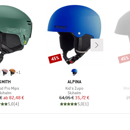
45%
45%
Rabatt
Rabat
+
1
MARKE
MARKE
SMITH
ALPINA
l
Artikel
Arti
d Pro Mips
Kid's Zupo
Wom
roduktgruppe
Produktgruppe
kihelm
Skihelm
Preis
reduzierter Preis
Preis
reduzierter Preis
 €
ab
82,48 €
64,95 €
35,72 €
2
5,0
(
4
)
5,0
(
1
)