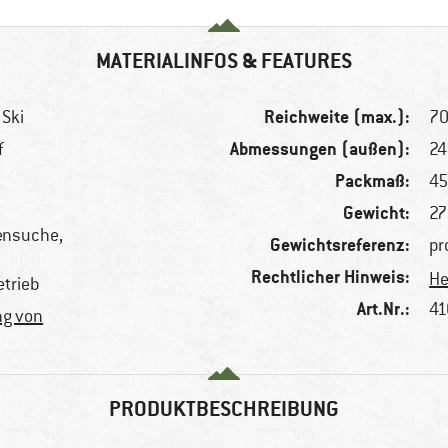
MATERIALINFOS & FEATURES
Reichweite (max.):
 Ski
7
Abmessungen (außen):
f
24
Packmaß:
45
Gewicht:
,
27
ensuche,
Gewichtsreferenz:
pr
Rechtlicher Hinweis:
He
etrieb
Art.Nr.:
41
ng von
PRODUKTBESCHREIBUNG