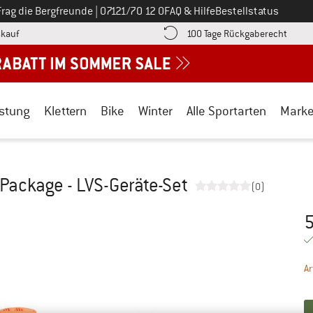
Ruf uns an unter
Frag die Bergfreunde
|
07121/70 12 0
FAQ & Hilfe
Bestellstatus
Finde die Zahlungs-Infos hier! Öffnet sich in einer Infobox
Gehe h
kauf
100 Tage Rückgaberecht
stung
Klettern
Bike
Winter
Alle Sportarten
Mark
Package - LVS-Geräte-Set
(0)
5
Pr
Ar