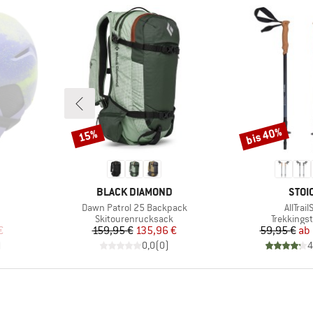
bis 40%
15%
Rabatt
Rabatt
MARKE
MAR
BLACK DIAMOND
STOI
Artikel
Artikel
Dawn Patrol 25 Backpack
AllTrailS
ppe
Produktgruppe
Produktg
Skitourenrucksack
Trekkings
rter Preis
Preis
reduzierter Preis
Pr
re
€
159,95 €
135,96 €
59,95 €
ab
)
0,0
(
0
)
4