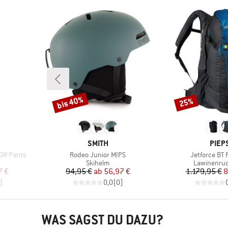
bis 40%
25%
Rabatt
Rabatt
MARKE
MARK
SMITH
PIEP
Artikel
Artikel
Off Pants
Rodeo Junior MIPS
Jetforce BT 
e
Produktgruppe
Produktgr
Skihelm
Lawinenru
rter Preis
Preis
reduzierter Preis
Pr
re
7 €
94,95 €
ab
56,97 €
1.179,95 €
8
)
0,0
(
0
)
WAS SAGST DU DAZU?