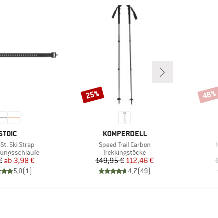
25%
48%
Rabatt
Rabat
MARKE
MARKE
STOIC
KOMPERDELL
Artikel
A
St. Ski Strap
Speed Trail Carbon
gruppe
Produktgruppe
gungsschlaufe
Trekkingstöcke
Preis
reduzierter Preis
Preis
reduzierter Preis
€
ab
3,98 €
149,95 €
112,46 €
1
5,0
(
1
)
4,7
(
49
)