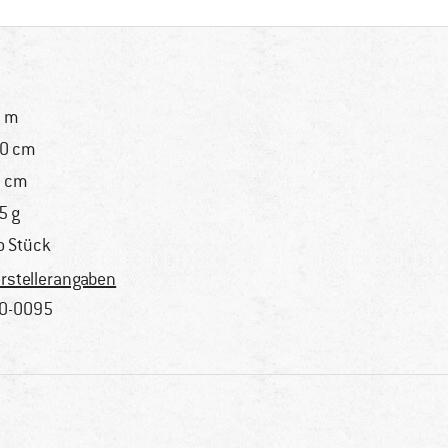
0 m
0 cm
 cm
5 g
o Stück
rstellerangaben
0-0095