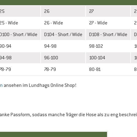
25
26
27
2
25 - Wide
26 - Wide
27 - Wide
2
D100 - Short / Wide
D104 - Short / Wide
D108 - Short / Wide
D
90-94
94-98
98-102
1
94-98
96-100
100-104
1
78-79
78-79
80-81
8
en
ansehen im Lundhags Online Shop!
anke Passform, sodass manche Träger die Hose als zu eng beschreib