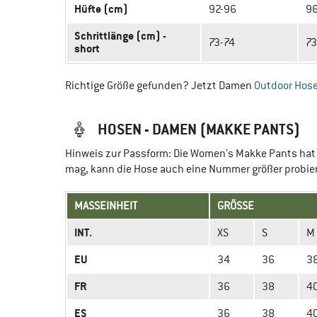
Hüfte (cm)
92-96
96
Schrittlänge (cm) -
73-74
73
short
Richtige Größe gefunden? Jetzt Damen
Outdoor Hos
HOSEN - DAMEN (MAKKE PANTS)
Hinweis zur Passform: Die Women's Makke Pants hat 
mag, kann die Hose auch eine Nummer größer probie
MASSEINHEIT
GRÖSSE
INT.
XS
S
M
EU
34
36
3
FR
36
38
4
ES
36
38
4