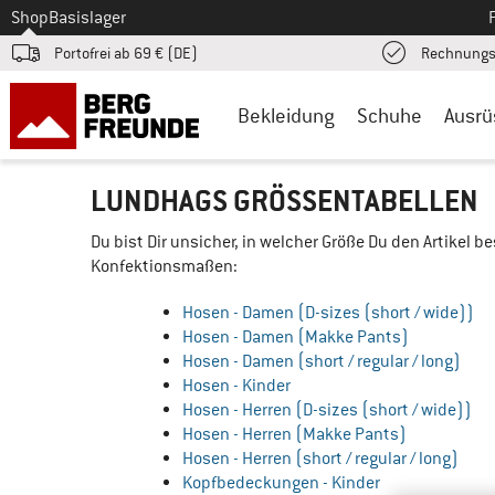
Zum
Shop
Basislager
Portofrei ab 69 € (DE)
Rechnungs
Bekleidung
Schuhe
Ausrü
LUNDHAGS GRÖSSENTABELLEN
Du bist Dir unsicher, in welcher Größe Du den Artikel 
Konfektionsmaßen:
Hosen - Damen (D-sizes (short / wide))
Hosen - Damen (Makke Pants)
Hosen - Damen (short / regular / long)
Hosen - Kinder
Hosen - Herren (D-sizes (short / wide))
Hosen - Herren (Makke Pants)
Hosen - Herren (short / regular / long)
Kopfbedeckungen - Kinder