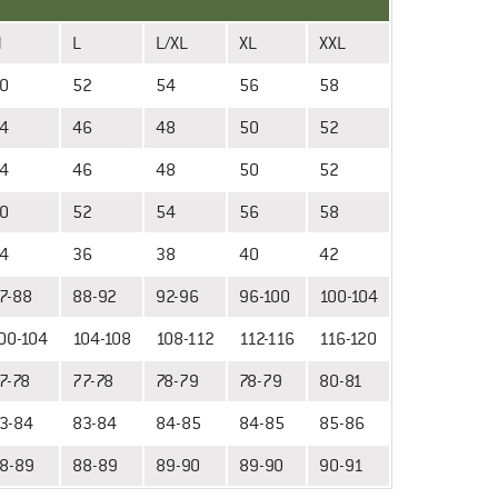
M
L
L/XL
XL
XXL
0
52
54
56
58
4
46
48
50
52
4
46
48
50
52
0
52
54
56
58
4
36
38
40
42
7-88
88-92
92-96
96-100
100-104
00-104
104-108
108-112
112-116
116-120
7-78
77-78
78-79
78-79
80-81
3-84
83-84
84-85
84-85
85-86
8-89
88-89
89-90
89-90
90-91