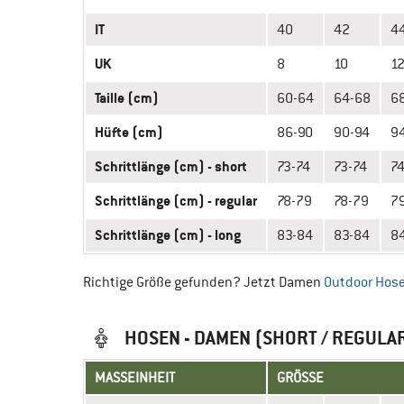
IT
40
42
4
UK
8
10
1
Taille (cm)
60-64
64-68
6
Hüfte (cm)
86-90
90-94
9
Schrittlänge (cm) - short
73-74
73-74
74
Schrittlänge (cm) - regular
78-79
78-79
7
Schrittlänge (cm) - long
83-84
83-84
8
Richtige Größe gefunden? Jetzt Damen
Outdoor Hos
HOSEN - DAMEN (SHORT / REGULAR
MASSEINHEIT
GRÖSSE