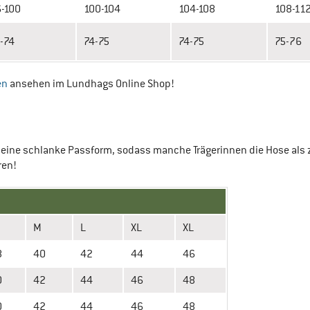
-100
100-104
104-108
108-11
-74
74-75
74-75
75-76
en
ansehen im Lundhags Online Shop!
eine schlanke Passform, sodass manche Trägerinnen die Hose als zu
ren!
M
L
XL
XL
8
40
42
44
46
0
42
44
46
48
0
42
44
46
48