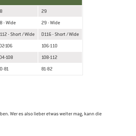
8
29
8 - Wide
29 - Wide
112 - Short / Wide
D116 - Short / Wide
02-106
106-110
04-108
108-112
0-81
81-82
en. Wer es also lieber etwas weiter mag, kann die