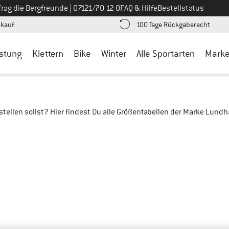
Ruf uns an unter
Frag die Bergfreunde
|
07121/70 12 0
FAQ & Hilfe
Bestellstatus
Finde die Zahlungs-Infos hier! Öffnet sich in einer Infobox
Gehe h
kauf
100 Tage Rückgaberecht
stung
Klettern
Bike
Winter
Alle Sportarten
Mark
bestellen sollst? Hier findest Du alle Größentabellen der Marke Lun