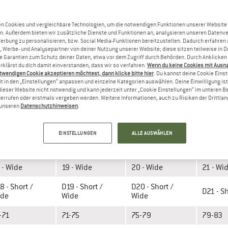
n Cookies und vergleichbare Technologien, um die notwendigen Funktionen unserer Website
n. Außerdem bieten wir zusätzliche Dienste und Funktionen an, analysieren unseren Datenv
Werbung zu personalisieren, bzw. Social Media-Funktionen bereitzustellen. Dadurch erfahren
, Werbe- und Analysepartner von deiner Nutzung unserer Website; diese sitzen teilweise in D
Garantien zum Schutz deiner Daten, etwa vor dem Zugriff durch Behörden. Durch Anklicken 
rklärst du dich damit einverstanden, dass wir so verfahren.
Wenn du keine Cookies mit Ausn
twendigen Cookie akzeptieren möchtest, dann klicke bitte hier
. Du kannst deine Cookie Eins
t in den „Einstellungen“ anpassen und einzelne Kategorien auswählen. Deine Einwilligung ist f
dieser Website nicht notwendig und kann jederzeit unter „Cookie Einstellungen“ im unteren B
» Messanleitung
errufen oder erstmals vergeben werden. Weitere Informationen, auch zu Risiken der Drittlan
n unseren
Datenschutzhinweisen
.
 WIDE))
EINSTELLUNGEN
ALLE AUSWÄHLEN
 - Wide
19 - Wide
20 - Wide
21 - Wi
8 - Short /
D19 - Short /
D20 - Short /
D21 - S
ide
Wide
Wide
-71
71-75
75-79
79-83