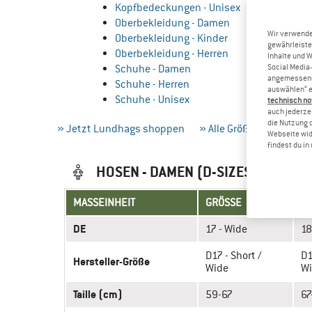
Kopfbedeckungen - Unisex
Oberbekleidung - Damen
Wir verwende
Oberbekleidung - Kinder
gewährleiste
Oberbekleidung - Herren
Inhalte und 
Schuhe - Damen
Social Media-
angemessene 
Schuhe - Herren
auswählen“ e
Schuhe - Unisex
technisch no
auch jederzei
die Nutzung 
» Jetzt Lundhags shoppen
» Alle Größentabellen
Webseite wid
findest du i
HOSEN - DAMEN (D-SIZES (SHORT /
MASSEINHEIT
GRÖSSE
DE
17 - Wide
18
D17 - Short /
D1
Hersteller-Größe
Wide
W
Taille (cm)
59-67
67