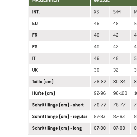
MASSEINHEIT
GRÖSSE
INT.
XS
S/M
EU
46
48
5
FR
40
42
4
ES
40
42
4
IT
46
48
5
UK
30
32
3
Taille (cm)
76-82
80-84
8
Hüfte (cm)
92-96
96-100
1
Schrittlänge (cm) - short
76-77
76-77
7
Schrittlänge (cm) - regular
82-83
82-83
8
Schrittlänge (cm) - long
87-88
87-88
8