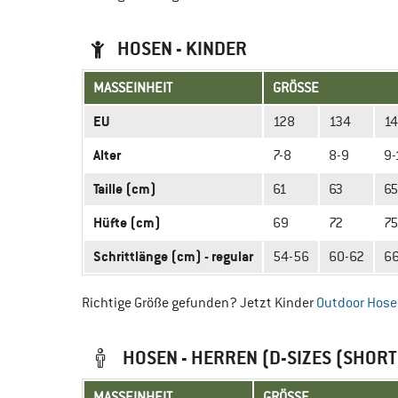
HOSEN - KINDER
MASSEINHEIT
GRÖSSE
EU
128
134
1
Alter
7-8
8-9
9-
Taille (cm)
61
63
65
Hüfte (cm)
69
72
75
Schrittlänge (cm) - regular
54-56
60-62
6
Richtige Größe gefunden? Jetzt Kinder
Outdoor Hos
HOSEN - HERREN (D-SIZES (SHORT 
MASSEINHEIT
GRÖSSE