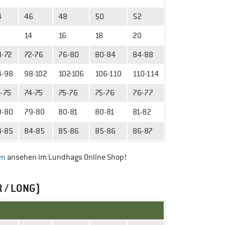
4
46
48
50
52
2
14
16
18
20
8-72
72-76
76-80
80-84
84-88
4-98
98-102
102-106
106-110
110-114
-75
74-75
75-76
75-76
76-77
9-80
79-80
80-81
80-81
81-82
4-85
84-85
85-86
85-86
86-87
en
ansehen im Lundhags Online Shop!
 / LONG)