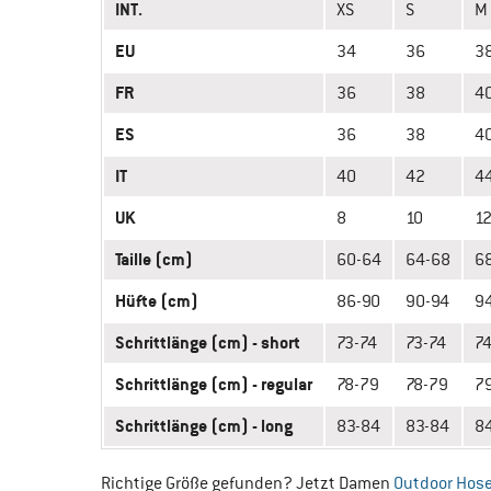
INT.
XS
S
M
EU
34
36
3
FR
36
38
4
ES
36
38
4
IT
40
42
4
UK
8
10
1
Taille (cm)
60-64
64-68
6
Hüfte (cm)
86-90
90-94
9
Schrittlänge (cm) - short
73-74
73-74
74
Schrittlänge (cm) - regular
78-79
78-79
7
Schrittlänge (cm) - long
83-84
83-84
8
Richtige Größe gefunden? Jetzt Damen
Outdoor Hos