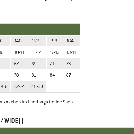
40
146
152
158
164
10
10-11
11-12
12-13
13-14
67
69
71
73
78
81
84
87
6-68
72-74
48-50
en
ansehen im Lundhags Online Shop!
/ WIDE))