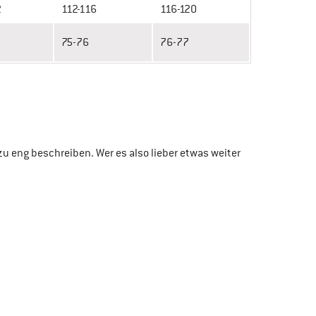
2
112-116
116-120
75-76
76-77
 eng beschreiben. Wer es also lieber etwas weiter