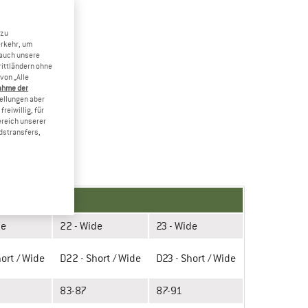
 zu
erkehr, um
 auch unsere
rittländern ohne
von „Alle
ahme der
tellungen aber
reiwillig, für
ereich unserer
dstransfers,
de
22 - Wide
23 - Wide
hort / Wide
D22 - Short / Wide
D23 - Short / Wide
83-87
87-91