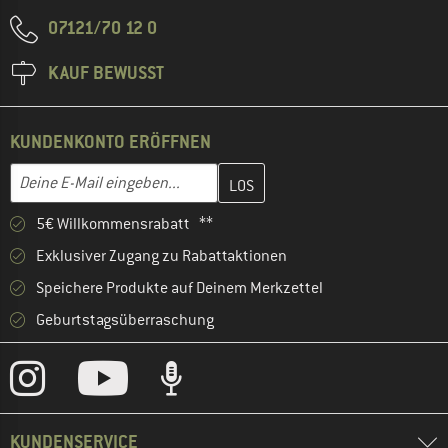
07121/70 12 0
KAUF BEWUSST
KUNDENKONTO ERÖFFNEN
Gib hier deine E-Mail-Adresse ein und erstelle im nächsten Schri
E-Mail-Adresse
5€ Willkommensrabatt **
Exklusiver Zugang zu Rabattaktionen
Speichere Produkte auf Deinem Merkzettel
Geburtstagsüberraschung
KUNDENSERVICE