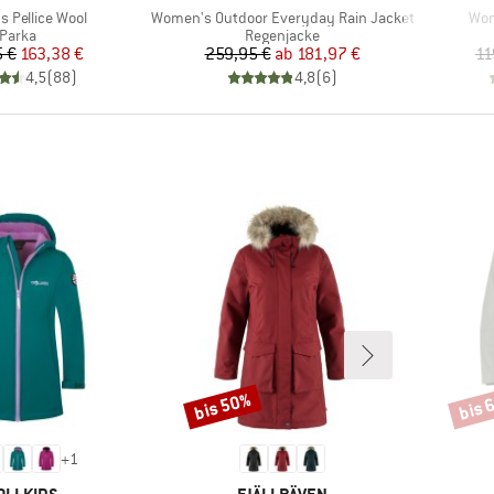
Artikel
Arti
 Pellice Wool
Women's Outdoor Everyday Rain Jacket
Wom
Produktgruppe
Produktgruppe
Parka
Regenjacke
Preis
reduzierter Preis
Preis
reduzierter Preis
5 €
163,38 €
259,95 €
ab
181,97 €
11
4,5
(
88
)
4,8
(
6
)
bis 50%
bis 
Rabatt
Rabat
+
1
RKE
MARKE