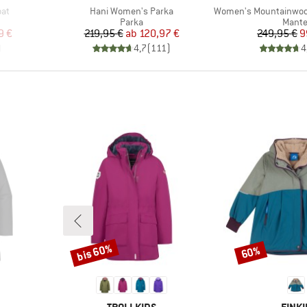
Artikel
Artikel
oat
Hani Women's Parka
Women's Mountainwool MMXX Upps
uppe
Produktgruppe
Produ
Parka
Mante
rter Preis
Preis
reduzierter Preis
Pr
re
9 €
219,95 €
ab
120,97 €
249,95 €
9
)
4,7
(
111
)
4
bis 60%
60%
Rabatt
Rabatt
MARKE
MARK