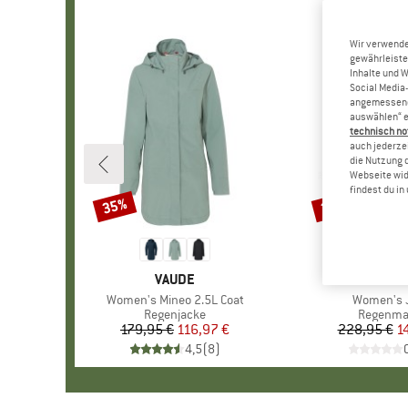
Wir verwende
gewährleiste
Inhalte und 
Social Media-
angemessene 
auswählen“ e
technisch no
auch jederzei
die Nutzung 
Webseite wid
findest du i
35%
35%
Rabatt
Rabatt
MARKE
VAUDE
MARK
ELVIN
Artikel
Women's Mineo 2.5L Coat
Artikel
Women's 
Produktgruppe
Regenjacke
Produkt
Regenma
179,95 €
Preis
reduzierter Preis
116,97 €
228,95 €
Pr
re
1
4,5
(
8
)