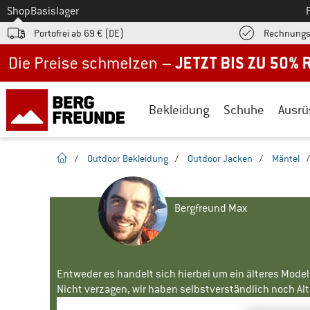
Zum
Shop
Basislager
Portofrei ab 69 € (DE)
Rechnungs
Jetzt bis zu 50% Rabatt im Sommer Sale
Bekleidung
Schuhe
Ausrü
Startseite
/
Outdoor Bekleidung
/
Outdoor Jacken
/
Mäntel
Bergfreund Max
Entweder es handelt sich hierbei um ein älteres Mode
Nicht verzagen, wir haben selbstverständlich noch Alte