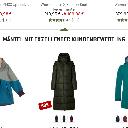
Artikel
Artikel
alaSt. Oversized Coa
Women's Itri 2,5 Layer Coat
Women's
ktgruppe
Produktgruppe
l
Regenmantel
eis
duzierter Preis
Preis
reduzierter Preis
9,98 €
219,95 €
ab
109,98 €
379,9
,7
(
31
)
4,5
(
26
)
MÄNTEL MIT EXZELLENTER KUNDENBEWERTUNG
60%
Rabatt
E
MARKE
MA