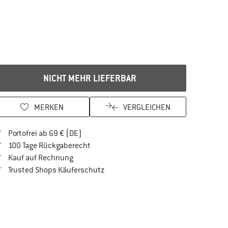
NICHT MEHR LIEFERBAR
MERKEN
VERGLEICHEN
Finde mehr Informationen zu den Versandkos
Portofrei ab 69 € (DE)
Gehe hier zu den Rückgabe-Richtlinien Öf
100 Tage Rückgaberecht
Finde die Zahlungs-Infos hier! Öffnet sich in 
Kauf auf Rechnung
Finde alle Infos hier!
Trusted Shops Käuferschutz