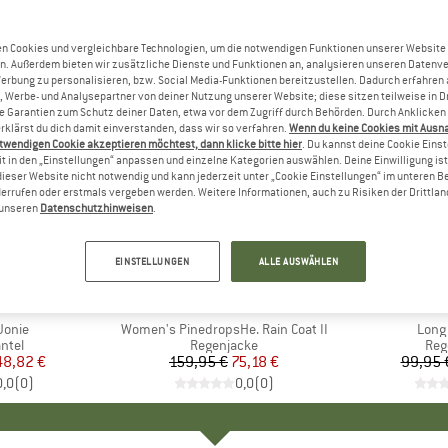
n Cookies und vergleichbare Technologien, um die notwendigen Funktionen unserer Website
n. Außerdem bieten wir zusätzliche Dienste und Funktionen an, analysieren unseren Datenv
Werbung zu personalisieren, bzw. Social Media-Funktionen bereitzustellen. Dadurch erfahren
, Werbe- und Analysepartner von deiner Nutzung unserer Website; diese sitzen teilweise in D
Garantien zum Schutz deiner Daten, etwa vor dem Zugriff durch Behörden. Durch Anklicken 
rklärst du dich damit einverstanden, dass wir so verfahren.
Wenn du keine Cookies mit Ausn
twendigen Cookie akzeptieren möchtest, dann klicke bitte hier
. Du kannst deine Cookie Eins
t in den „Einstellungen“ anpassen und einzelne Kategorien auswählen. Deine Einwilligung ist f
dieser Website nicht notwendig und kann jederzeit unter „Cookie Einstellungen“ im unteren B
errufen oder erstmals vergeben werden. Weitere Informationen, auch zu Risiken der Drittlan
n unseren
Datenschutzhinweisen
.
bis 30%
53%
Rabatt
Rabatt
EINSTELLUNGEN
ALLE AUSWÄHLEN
E
E
MARKE
HEBER PEAK
Jonie
Artikel
Women's PinedropsHe. Rain Coat II
Artik
Long
gruppe
ntel
Produktgruppe
Regenjacke
Pro
Reg
eis
duzierter Preis
48,82 €
159,95 €
Preis
reduzierter Preis
75,18 €
99,95 
0,0
(
0
)
0,0
(
0
)