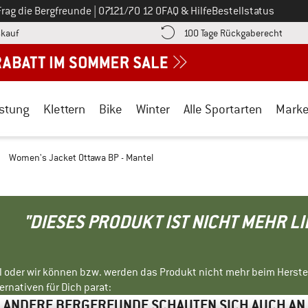
Ruf uns an unter
Frag die Bergfreunde
|
07121/70 12 0
FAQ & Hilfe
Bestellstatus
Finde die Zahlungs-Infos hier! Öffnet sich in einer Infobox
Gehe h
kauf
100 Tage Rückgaberecht
stung
Klettern
Bike
Winter
Alle Sportarten
Mark
/
Women's Jacket Ottawa BP - Mantel
"DIESES PRODUKT IST NICHT MEHR L
ll oder wir können bzw. werden das Produkt nicht mehr beim Herste
rnativen für Dich parat:
ANDERE BERGFREUNDE SCHAUTEN SICH AUCH AN