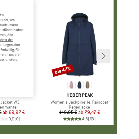
 zu
erkehr, um
 auch unsere
rittländern ohne
von „Alle
ahme der
tellungen aber
reiwillig, für
ereich unserer
dstransfers,
bis 47%
Rabatt
MARKE
RAINS
MARKE
HEBER PEAK
el
 Jacket W3
Artikel
Women's JackpineHe. Raincoat
duktgruppe
enmantel
Produktgruppe
Regenjacke
€
ab
Preis
reduzierter Preis
69,97 €
149,95 €
ab
Preis
reduzierter Preis
79,47 €
0,0
(
0
)
4,8
(
63
)