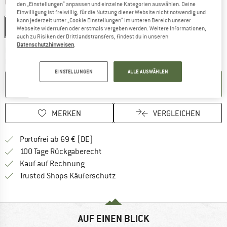
den „Einstellungen“ anpassen und einzelne Kategorien auswählen. Deine
Größe:
532 ml
Einwilligung ist freiwillig, für die Nutzung dieser Website nicht notwendig und
kann jederzeit unter „Cookie Einstellungen“ im unteren Bereich unserer
532 ml
Webseite widerrufen oder erstmals vergeben werden. Weitere Informationen,
auch zu Risiken der Drittlandstransfers, findest du in unseren
Datenschutzhinweisen
.
Der Link öffnet sich in einer Infobox und beinhaltet
Lieferzeit: 2-4 Werktage
Menge:
EINSTELLUNGEN
ALLE AUSWÄHLEN
IN DEN WARENKORB
MERKEN
VERGLEICHEN
Finde mehr Informationen zu den Versan
Portofrei ab 69 € (DE)
Gehe hier zu den Rückgabe-Richtlinie
100 Tage Rückgaberecht
Finde die Zahlungs-Infos hier! Öffnet sich 
Kauf auf Rechnung
Finde alle Infos hier!
Trusted Shops Käuferschutz
AUF EINEN BLICK