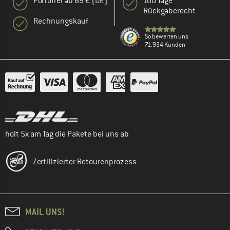
Portofrei ab 69 € (DE)
100 Tage
Rückgaberecht
Rechnungskauf
So bewerten uns
71.934 Kunden
holt 5x am Tag die Pakete bei uns ab
Zertifizierter Retourenprozess
MAIL UNS!