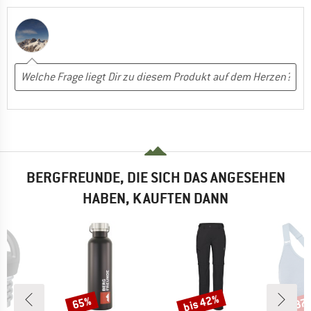
BERGFREUNDE, DIE SICH DAS ANGESEHEN
HABEN, KAUFTEN DANN
bis 42%
65%
37
Rabatt
Rabatt
Raba