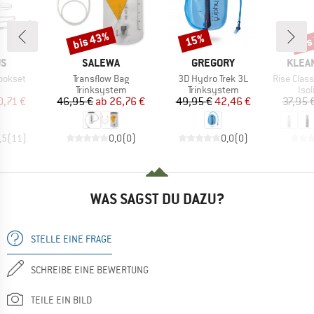
bis 43%
bis
15%
Rabatt
Rabatt
Raba
E
MARKE
MARKE
MARK
US
SALEWA
GREGORY
KLEA
Artikel
Artikel
Artikel
ookset
Transflow Bag
3D Hydro Trek 3L
Rise Classic 
uktgruppe
Produktgruppe
Produktgruppe
Pro
Trinksystem
Trinksystem
Isol
eis
duzierter Preis
Preis
reduzierter Preis
Preis
reduzierter Preis
0,71 €
46,95 €
ab
26,76 €
49,95 €
42,46 €
37,95 
,5
(
11
)
0,0
(
0
)
0,0
(
0
)
WAS SAGST DU DAZU?
STELLE EINE FRAGE
SCHREIBE EINE BEWERTUNG
TEILE EIN BILD