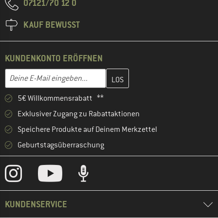
07121/70 12 0
KAUF BEWUSST
KUNDENKONTO ERÖFFNEN
Gib hier deine E-Mail-Adresse ein und erstelle im nächsten Schri
E-Mail-Adresse
5€ Willkommensrabatt **
Exklusiver Zugang zu Rabattaktionen
Speichere Produkte auf Deinem Merkzettel
Geburtstagsüberraschung
KUNDENSERVICE