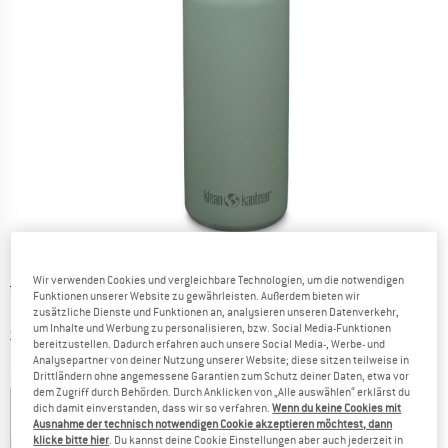
Wir verwenden Cookies und vergleichbare Technologien, um die notwendigen
Ursprünglicher Preis :
Preis:
27,95
€
Funktionen unserer Website zu gewährleisten. Außerdem bieten wir
23,76
€
inkl. MwSt.
zusätzliche Dienste und Funktionen an, analysieren unseren Datenverkehr,
um Inhalte und Werbung zu personalisieren, bzw. Social Media-Funktionen
Informationen zu den Versandkosten. Öffnet sich in ei
zzgl. Versandkosten
bereitzustellen. Dadurch erfahren auch unsere Social Media-, Werbe- und
Analysepartner von deiner Nutzung unserer Website; diese sitzen teilweise in
Farbe:
Sea Spray
Drittländern ohne angemessene Garantien zum Schutz deiner Daten, etwa vor
dem Zugriff durch Behörden. Durch Anklicken von „Alle auswählen“ erklärst du
dich damit einverstanden, dass wir so verfahren.
Wenn du keine Cookies mit
Ausnahme der technisch notwendigen Cookie akzeptieren möchtest, dann
klicke bitte hier
. Du kannst deine Cookie Einstellungen aber auch jederzeit in
15%
15%
15%
15%