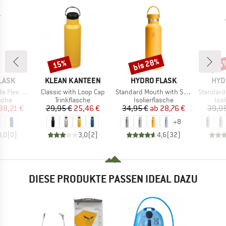
bis 28%
15%
15
Rabatt
Rabatt
Raba
MARKE
MARKE
MAR
LASK
KLEAN KANTEEN
HYDRO FLASK
HYD
Artikel
Artikel
Artikel
 Straw Cap
Classic with Loop Cap
Standard Mouth with Standard Flex Cap
Standard
ruppe
Produktgruppe
Produktgruppe
Pro
asche
Trinkflasche
Isolierflasche
Isol
eis
duzierter Preis
Preis
reduzierter Preis
Preis
reduzierter Preis
38,21 €
29,95 €
25,46 €
34,95 €
ab
28,76 €
39,95
+
8
0,0
(
0
)
3,0
(
2
)
4,6
(
32
)
DIESE PRODUKTE PASSEN IDEAL DAZU