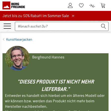
Zum Kundenkonto
Zum 
Zum Merkzettel.
Zum Produk
Jetzt bis zu 50% Rabatt im Sommer Sale
Jetzt bis zu 50% Rabatt im Sommer Sale »
Kunstfaserjacken
Bergfreund Hannes
"DIESES PRODUKT IST NICHT MEHR
LIEFERBAR."
Entweder es handelt sich hierbei um ein älteres Modell oder
wir können bzw. werden das Produkt nicht mehr beim
Hersteller nachbestellen.