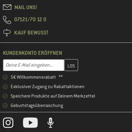
MAIL UNS!
07121/70 12 0
KAUF BEWUSST
KUNDENKONTO ERÖFFNEN
Gib hier deine E-Mail-Adresse ein und erstelle im nächsten Schri
E-Mail-Adresse
5€ Willkommensrabatt **
Exklusiver Zugang zu Rabattaktionen
Speichere Produkte auf Deinem Merkzettel
Geburtstagsüberraschung