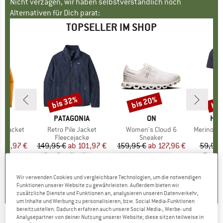
Nicht verzagen, wir haben selbstverständlich noch
Alternativen für Dich parat:
TOPSELLER IM SHOP
bis 32%
bis 20%
bis
Rabatt
Rabatt
Raba
NIA
MARKE
PATAGONIA
MARKE
ON
MA
HEB
3L Jacket
Artikel
Retro Pile Jacket
Artikel
Women's Cloud 6
Artikel
MerinoMix150 Pi
gruppe
cke
Produktgruppe
Fleecejacke
Produktgruppe
Sneaker
Pr
Me
eis
duzierter Preis
139,97 €
149,95 €
ab
Preis
reduzierter Preis
101,97 €
159,95 €
ab
Preis
reduzierter Preis
127,96 €
59,95 
+
7
+
1
+
9
,7
(
79
)
4,6
(
71
)
4,7
(
48
)
Wir verwenden Cookies und vergleichbare Technologien, um die notwendigen
Funktionen unserer Website zu gewährleisten. Außerdem bieten wir
zusätzliche Dienste und Funktionen an, analysieren unseren Datenverkehr,
um Inhalte und Werbung zu personalisieren, bzw. Social Media-Funktionen
bereitzustellen. Dadurch erfahren auch unsere Social Media-, Werbe- und
Analysepartner von deiner Nutzung unserer Website; diese sitzen teilweise in