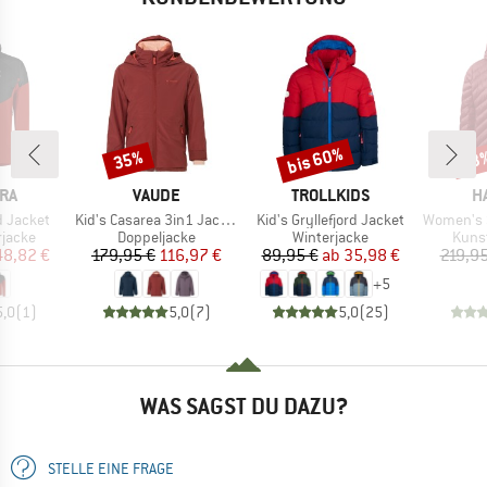
bis 60%
35%
53
Rabatt
Rabatt
Raba
MARKE
MARKE
M
RA
VAUDE
TROLLKIDS
H
Artikel
Artikel
Artikel
d Jacket
Kid's Casarea 3in1 Jacket II
Kid's Gryllefjord Jacket
Women's Sä
uppe
Produktgruppe
Produktgruppe
Prod
rjacke
Doppeljacke
Winterjacke
Kunst
eis
duzierter Preis
Preis
reduzierter Preis
Preis
reduzierter Preis
48,82 €
179,95 €
116,97 €
89,95 €
ab
35,98 €
219,95
+
5
5,0
(
1
)
5,0
(
7
)
5,0
(
25
)
WAS SAGST DU DAZU?
STELLE EINE FRAGE