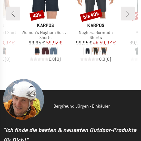
bis 40%
40%
35
Rabatt
Rabatt
Raba
E
MARKE
MARKE
M
OS
KARPOS
KARPOS
K
Artikel
Artikel
Art
 T-Shirt
Women's Noghera Bermuda
Noghera Bermuda
Min
ktgruppe
Produktgruppe
Produktgruppe
t
Shorts
Shorts
eis
duzierter Preis
Preis
reduzierter Preis
Preis
reduzierter Preis
23,97 €
99,95 €
59,97 €
99,95 €
ab
59,97 €
39,95
0,0
(
0
)
0,0
(
0
)
0,0
(
0
)
Bergfreund Jürgen - Einkäufer
"Ich finde die besten & neuesten Outdoor-Produkte
für Dich!"