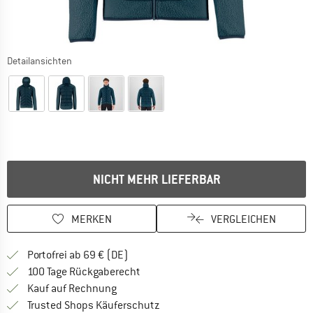
Detailansichten
NICHT MEHR LIEFERBAR
MERKEN
VERGLEICHEN
Finde mehr Informationen zu den Versan
Portofrei ab 69 € (DE)
Gehe hier zu den Rückgabe-Richtlinie
100 Tage Rückgaberecht
Finde die Zahlungs-Infos hier! Öffnet sich 
Kauf auf Rechnung
Finde alle Infos hier!
Trusted Shops Käuferschutz