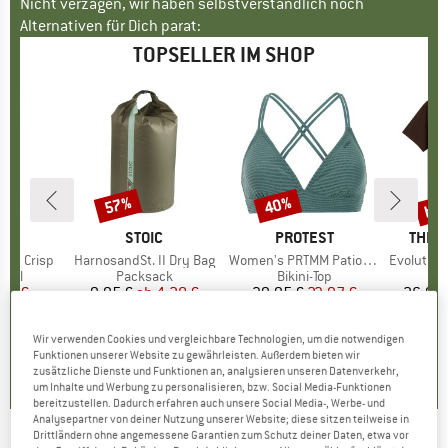
Nicht verzagen, wir haben selbstverständlich noch
Alternativen für Dich parat:
TOPSELLER IM SHOP
bis
57%
40%
Rabatt
Rabatt
Raba
E
AR
MARKE
STOIC
MARKE
PROTEST
MARK
THE 
ond Crisp
Artikel
HarnosandSt. II Dry Bag
Artikel
Women's PRTMM Patio Triangle
Artikel
Evolution Simpl
gruppe
egel
Produktgruppe
Packsack
Produktgruppe
Bikini-Top
eis
duzierter Preis
40 €
9,95 €
ab
Preis
reduzierter Preis
4,28 €
39,95 €
Preis
reduzierter Preis
23,97 €
26,95 
Wir verwenden Cookies und vergleichbare Technologien, um die notwendigen
5,0
(
1
)
5,0
(
2
)
4,9
(
23
)
Funktionen unserer Website zu gewährleisten. Außerdem bieten wir
zusätzliche Dienste und Funktionen an, analysieren unseren Datenverkehr,
um Inhalte und Werbung zu personalisieren, bzw. Social Media-Funktionen
bereitzustellen. Dadurch erfahren auch unsere Social Media-, Werbe- und
Analysepartner von deiner Nutzung unserer Website; diese sitzen teilweise in
Drittländern ohne angemessene Garantien zum Schutz deiner Daten, etwa vor