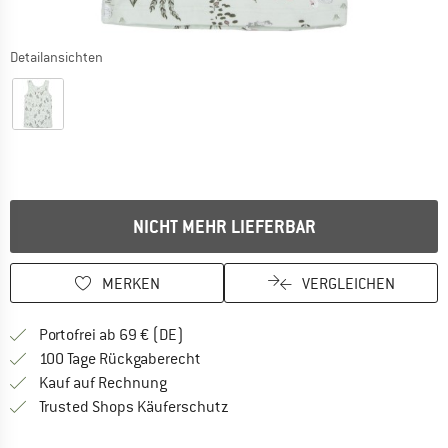
Detailansichten
NICHT MEHR LIEFERBAR
MERKEN
VERGLEICHEN
Finde mehr Informationen zu den Versan
Portofrei ab 69 € (DE)
Gehe hier zu den Rückgabe-Richtlinie
100 Tage Rückgaberecht
Finde die Zahlungs-Infos hier! Öffnet sich 
Kauf auf Rechnung
Finde alle Infos hier!
Trusted Shops Käuferschutz