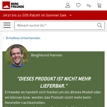
Zum Kundenkonto
Zum 
Zum Merkzettel.
Zum Produk
Jetzt bis zu 50% Rabatt im Sommer Sale
Jetzt bis zu 50% Rabatt im Sommer Sale »
Ärmellose Unterhemden
Bergfreund Hannes
"DIESES PRODUKT IST NICHT MEHR
LIEFERBAR."
Entweder es handelt sich hierbei um ein älteres Modell oder
wir können bzw. werden das Produkt nicht mehr beim
Hersteller nachbestellen.