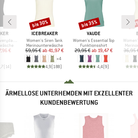
bis 30%
bis 35%
20
Rabatt
Rabatt
Raba
MARKE
MARKE
AKER
ICEBREAKER
VAUDE
Artikel
Artikel
Artikel
day Cami
Women's Siren Tank
Women's Essential Top
Women'
ppe
Produktgruppe
Produktgruppe
Produk
rwäsche
Merinounterwäsche
Funktionsshirt
Merino
eis
duzierter Preis
Preis
reduzierter Preis
Preis
reduzierter Preis
7,96 €
59,95 €
ab
41,97 €
29,95 €
ab
19,47 €
36,95 
+
4
,7
(
14
)
4,9
(
188
)
4,4
(
9
)
ÄRMELLOSE UNTERHEMDEN MIT EXZELLENTER
KUNDENBEWERTUNG