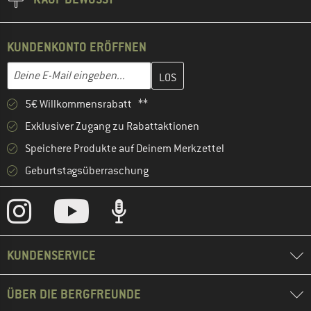
KUNDENKONTO ERÖFFNEN
Gib hier deine E-Mail-Adresse ein und erstelle im nächsten Schri
E-Mail-Adresse
5€ Willkommensrabatt **
Exklusiver Zugang zu Rabattaktionen
Speichere Produkte auf Deinem Merkzettel
Geburtstagsüberraschung
KUNDENSERVICE
ÜBER DIE BERGFREUNDE