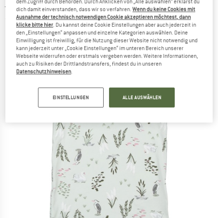
JOHA
-
dem Zugriff durch Behörden. Durch Anklicken von „Alle auswählen“ erklärst du
Kid's 72141 Undershirt - Top
dich damit einverstanden, dass wir so verfahren.
Wenn du keine Cookies mit
Ausnahme der technisch notwendigen Cookie akzeptieren möchtest, dann
(0)
klicke bitte hier
. Du kannst deine Cookie Einstellungen aber auch jederzeit in
den „Einstellungen“ anpassen und einzelne Kategorien auswählen. Deine
Einwilligung ist freiwillig, für die Nutzung dieser Website nicht notwendig und
kann jederzeit unter „Cookie Einstellungen“ im unteren Bereich unserer
Webseite widerrufen oder erstmals vergeben werden. Weitere Informationen,
auch zu Risiken der Drittlandstransfers, findest du in unseren
Datenschutzhinweisen
.
EINSTELLUNGEN
ALLE AUSWÄHLEN