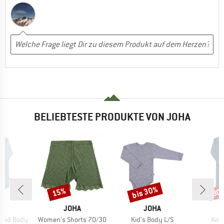
BELIEBTESTE PRODUKTE VON JOHA
bis 30%
15%
30
Rabatt
Rabatt
Raba
KE
MARKE
MARKE
A
JOHA
JOHA
Artikel
Artikel
Artik
ound Body
Women's Shorts 70/30
Kid's Body L/S
Kid'