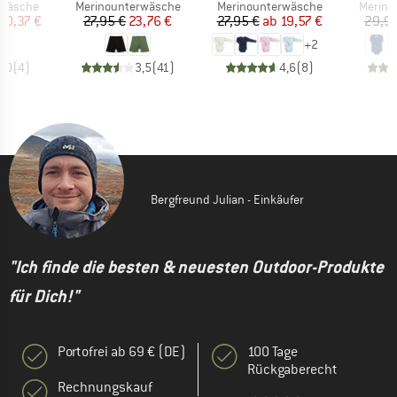
ppe
Produktgruppe
Produktgruppe
Produk
rwäsche
Merinounterwäsche
Merinounterwäsche
Merino
eis
duzierter Preis
Preis
reduzierter Preis
Preis
reduzierter Preis
20,37 €
27,95 €
23,76 €
27,95 €
ab
19,57 €
29,95
+
2
5,0
(
4
)
3,5
(
41
)
4,6
(
8
)
Bergfreund Julian - Einkäufer
"Ich finde die besten & neuesten Outdoor-Produkte
für Dich!"
Portofrei ab 69 € (DE)
100 Tage
Rückgaberecht
Rechnungskauf