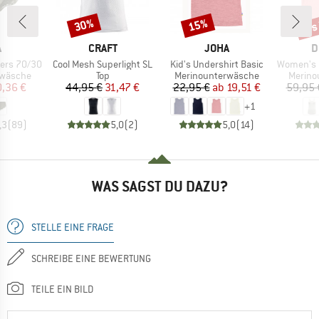
bis
30%
15%
Rabatt
Rabatt
Raba
KE
MARKE
MARKE
M
A
CRAFT
JOHA
D
Artikel
Artikel
Artikel
ers 70/30
Cool Mesh Superlight SL
Kid's Undershirt Basic
Women's Breez
ppe
Produktgruppe
Produktgruppe
Produk
rwäsche
Top
Merinounterwäsche
Merino
eis
duzierter Preis
Preis
reduzierter Preis
Preis
reduzierter Preis
,36 €
44,95 €
31,47 €
22,95 €
ab
19,51 €
59,95 
+
1
,3
(
89
)
5,0
(
2
)
5,0
(
14
)
WAS SAGST DU DAZU?
STELLE EINE FRAGE
SCHREIBE EINE BEWERTUNG
TEILE EIN BILD